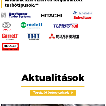
Általunk szervizelt és forgalmazott
turbótípusok:**
Aktualitások
További bejegyzések