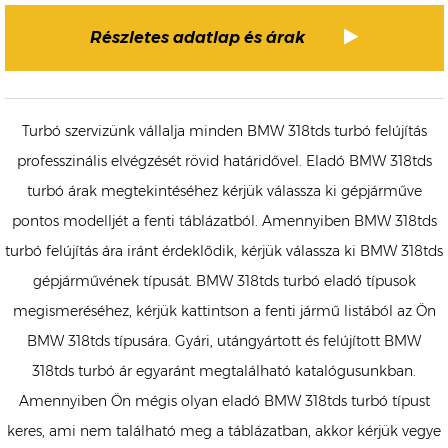
Részletes adatlap és árak
Turbó szervizünk vállalja minden BMW 318tds turbó felújítás
professzinális elvégzését rövid határidővel. Eladó BMW 318tds
turbó árak megtekintéséhez kérjük válassza ki gépjárműve
pontos modelljét a fenti táblázatból. Amennyiben BMW 318tds
turbó felújítás ára iránt érdeklődik, kérjük válassza ki BMW 318tds
gépjárművének típusát. BMW 318tds turbó eladó típusok
megismeréséhez, kérjük kattintson a fenti jármű listából az Ön
BMW 318tds típusára. Gyári, utángyártott és felújított BMW
318tds turbó ár egyaránt megtalálható katalógusunkban.
Amennyiben Ön mégis olyan eladó BMW 318tds turbó típust
keres, ami nem található meg a táblázatban, akkor kérjük vegye