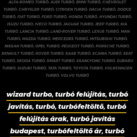
ALFA-ROMEO TURBÓ
,
AUDI TURBÓ
,
BMW TURBÓ
,
CHEVROLET
TURBÓ
,
CHRYSLER TURBÓ
,
CITROEN TURBÓ
,
DACIA TURBÓ
,
DODGE
TURBÓ
,
FIAT TURBÓ
,
FORD TURBÓ
,
HONDA TURBÓ
,
HYUNDAI TURBÓ
,
ISUZU TURBÓ
,
IVECO TURBÓ
,
JAGUAR TURBÓ
,
JEEP TURBÓ
,
KIA
TURBÓ
,
LANCIA TURBÓ
,
LAND-ROVER TURBÓ
,
LEXUS TURBÓ
,
MAN
TURBÓ
,
MAZDA TURBÓ
,
MERCEDES TURBÓ
,
MITSUBISHI TURBÓ
,
NISSAN TURBÓ
,
OPEL TURBÓ
,
PEUGEOT TURBÓ
,
PORSCHE TURBÓ
,
RENAULT TURBÓ
,
ROVER TURBÓ
,
SAAB TURBÓ
,
SCANIA TURBÓ
,
SEAT
TURBÓ
,
SKODA TURBÓ
,
SMART TURBÓ
,
SSANGYONG TURBÓ
,
SUBARU
TURBÓ
,
SUZUKI TURBÓ
,
TATA TURBÓ
,
TOYOTA TURBÓ
,
VOLKSWAGEN
TURBÓ
,
VOLVO TURBÓ
wizard turbo, turbó felújítás, turbó
javítás, turbó, turbófeltöltő, turbó
felújítás árak, turbó javítás
budapest, turbófeltöltő ár, turbó