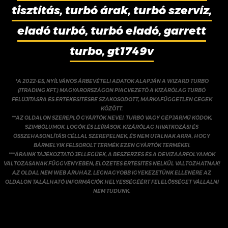
tisztítás, turbó árak, turbó szervíz,
eladó turbó, turbó eladó, garrett
turbo, gt1749v
*A 2022-ES, NYÍLVÁNOS ÁRBEVÉTELI ADATOK ALAPJÁN A WIZARD TURBO
(ITRADING KFT.) MAGYARORSZÁGON PIACVEZETŐ A KIZÁRÓLAG TURBÓ
FELÚJÍTÁSRA ÉS ÉRTÉKESÍTÉSRE SZAKOSODOTT, MÁRKAFÜGGETLEN CÉGEK
KÖZÖTT.
**AZ OLDALON SZEREPLŐ GYÁRTÓK NEVEI, TURBÓ VAGY GÉPJÁRMŰ KÓDOK,
SZIMBÓLUMOK, LOGÓK ÉS LEÍRÁSOK, KIZÁRÓLAG HIVATKOZÁSI ÉS
ÖSSZEHASONLÍTÁSI CÉLLAL SZEREPELNEK, ÉS NEM UTALNAK ARRA, HOGY
BÁRMELYIK FELSOROLT TERMÉK EZEN GYÁRTÓK TERMÉKEI.
***ÁRAINK TÁJÉKOZTATÓ JELLEGŰEK, A BESZERZÉS ÉS A DEVIZAÁRFOLYAMOK
VÁLTOZÁSÁNAK FÜGGVÉNYÉBEN, ELŐZETES ÉRTESÍTÉS NÉLKÜL VÁLTOZHATNAK!
AZ OLDAL NEM WEB ÁRUHÁZ. LEGNAGYOBB IGYEKEZETÜNK ELLENÉRE AZ
OLDALON TALÁLHATÓ INFORMÁCIÓK HELYESSÉGÉÉRT FELELŐSSÉGET VÁLLALNI
NEM TUDUNK.