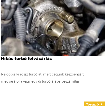
Hibás turbó felvásárlás
Ne dobja ki rossz turbóját, mert cégünk készpénzért
megvásárolja vagy egy új turbó árába beszámítja!
Tovább