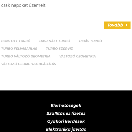
csak napokat üzemelt.
Tovább
BONTOTT TURBÓ
HASZNÁLT TURBÓ
HIBÁS TURBÓ
TURBÓ FELVÁSÁRLÁS
TURBÓ SZERVIZ
TURBÓ VÁLTOZÓ GEOMETRIA
VÁLTOZÓ GEOMETRIA
VÁLTOZÓ GEOMETRIA BEÁLLÍTÁS
Elérhetőségek
Szállítás és fizetés
Gyakori kérdések
Elektronika javítás