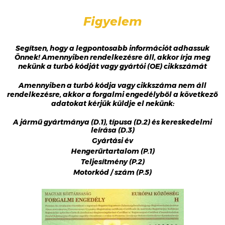
Figyelem
Segítsen, hogy a legpontosabb információt adhassuk
Önnek! Amennyiben rendelkezésre áll, akkor írja meg
nekünk a turbó kódját vagy gyártói (OE) cikkszámát
Amennyiben a turbó kódja vagy cikkszáma nem áll
rendelkezésre, akkor a forgalmi engedélyből a következő
adatokat kérjük küldje el nekünk:
A jármű gyártmánya (D.1), típusa (D.2) és kereskedelmi
leírása (D.3)
Gyártási év
Hengerűrtartalom (P.1)
Teljesítmény (P.2)
Motorkód / szám (P.5)