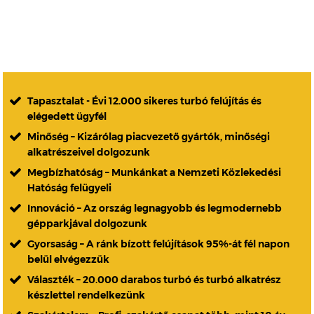
Tapasztalat - Évi 12.000 sikeres turbó felújítás és
elégedett ügyfél
Minőség – Kizárólag piacvezető gyártók, minőségi
alkatrészeivel dolgozunk
Megbízhatóság – Munkánkat a Nemzeti Közlekedési
Hatóság felügyeli
Innováció – Az ország legnagyobb és legmodernebb
gépparkjával dolgozunk
Gyorsaság – A ránk bízott felújítások 95%-át fél napon
belül elvégezzük
Választék – 20.000 darabos turbó és turbó alkatrész
készlettel rendelkezünk