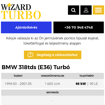
Tog
navi
+36 70 948 4748
Ajánlatkérés
BMW 318tds eladó turbó árak
Kérjük válassza ki az Ön járművének pontos típusát évjárat,
lökettérfogat és teljesítmény alapján.
Segítség a választáshoz
BMW 318tds (E36) Turbó
ÉVJÁRAT
HENGERŰRTARTALOM
TELJESÍTMÉNY
1994.03 - 2001.05
1.665 ccm
66 kW
| 90 LE
MOTORKÓD
-