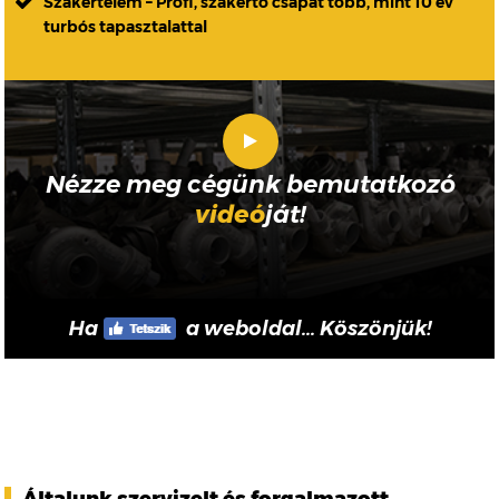
Szakértelem – Profi, szakértő csapat több, mint 10 év
turbós tapasztalattal
Nézze meg cégünk bemutatkozó
videó
ját!
Ha
a weboldal... Köszönjük!