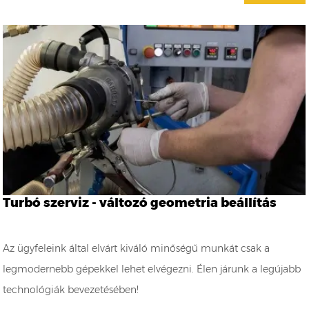
Turbó szerviz - változó geometria beállítás
Az ügyfeleink által elvárt kiváló minőségű munkát csak a
legmodernebb gépekkel lehet elvégezni. Élen járunk a legújabb
technológiák bevezetésében!