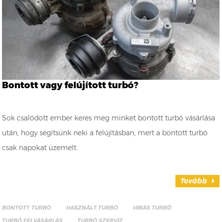
Bontott vagy felújított turbó?
Sok csalódott ember keres meg minket bontott turbó vásárlása
után, hogy segítsünk neki a felújításban, mert a bontott turbó
csak napokat üzemelt.
Tovább
BONTOTT TURBÓ
HASZNÁLT TURBÓ
HIBÁS TURBÓ
TURBÓ FELVÁSÁRLÁS
TURBÓ SZERVIZ