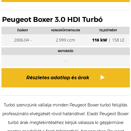
Peugeot Boxer 3.0 HDI Turbó
ÉVJÁRAT
HENGERŰRTARTALOM
TELJESÍTMÉNY
2006.04 -
2.999 ccm
116 kW
| 158 LE
MOTORKÓD
-
Részletes adatlap és árak
Turbó szervizünk vállalja minden Peugeot Boxer turbó felújítás
professzinális elvégzését rövid határidővel. Eladó Peugeot Boxer
turbó árak megtekintéséhez kérjük válassza ki gépjárműve