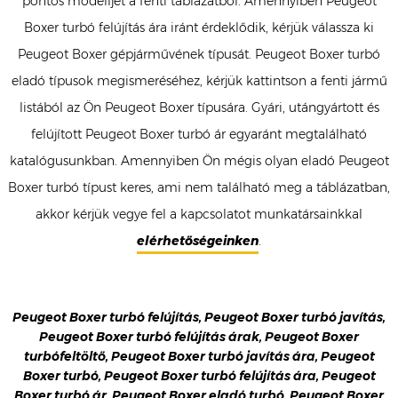
pontos modelljét a fenti táblázatból. Amennyiben Peugeot
Boxer turbó felújítás ára iránt érdeklődik, kérjük válassza ki
Peugeot Boxer gépjárművének típusát. Peugeot Boxer turbó
eladó típusok megismeréséhez, kérjük kattintson a fenti jármű
listából az Ön Peugeot Boxer típusára. Gyári, utángyártott és
felújított Peugeot Boxer turbó ár egyaránt megtalálható
katalógusunkban. Amennyiben Ön mégis olyan eladó Peugeot
Boxer turbó típust keres, ami nem található meg a táblázatban,
akkor kérjük vegye fel a kapcsolatot munkatársainkkal
elérhetőségeinken
.
Peugeot Boxer turbó felújítás, Peugeot Boxer turbó javítás,
Peugeot Boxer turbó felújítás árak, Peugeot Boxer
turbófeltöltő, Peugeot Boxer turbó javítás ára, Peugeot
Boxer turbó, Peugeot Boxer turbó felújítás ára, Peugeot
Boxer turbó ár, Peugeot Boxer eladó turbó, Peugeot Boxer