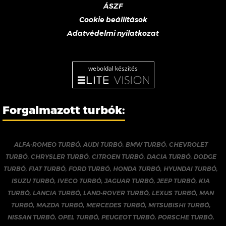
ÁSZF
Cookie beállítások
Adatvédelmi nyilatkozat
weboldal készítés
Forgalmazott turbók:
ALFA-ROMEO TURBÓ
,
AUDI TURBÓ
,
BMW TURBÓ
,
CHEVROLET
TURBÓ
,
CHRYSLER TURBÓ
,
CITROEN TURBÓ
,
DACIA TURBÓ
,
DODGE
TURBÓ
,
FIAT TURBÓ
,
FORD TURBÓ
,
HONDA TURBÓ
,
HYUNDAI TURBÓ
,
ISUZU TURBÓ
,
IVECO TURBÓ
,
JAGUAR TURBÓ
,
JEEP TURBÓ
,
KIA
TURBÓ
,
LANCIA TURBÓ
,
LAND-ROVER TURBÓ
,
LEXUS TURBÓ
,
MAN
TURBÓ
,
MAZDA TURBÓ
,
MERCEDES TURBÓ
,
MITSUBISHI TURBÓ
,
NISSAN TURBÓ
,
OPEL TURBÓ
,
PEUGEOT TURBÓ
,
PORSCHE TURBÓ
,