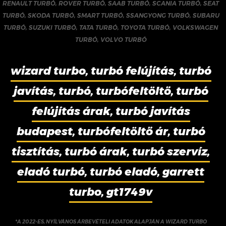
RENAULT TURBÓ
,
ROVER TURBÓ
,
SAAB TURBÓ
,
SCANIA TURBÓ
,
SEAT
TURBÓ
,
SKODA TURBÓ
,
SMART TURBÓ
,
SSANGYONG TURBÓ
,
SUBARU
TURBÓ
,
SUZUKI TURBÓ
,
TATA TURBÓ
,
TOYOTA TURBÓ
,
VOLKSWAGEN
TURBÓ
,
VOLVO TURBÓ
wizard turbo, turbó felújítás, turbó
javítás, turbó, turbófeltöltő, turbó
felújítás árak, turbó javítás
budapest, turbófeltöltő ár, turbó
tisztítás, turbó árak, turbó szervíz,
eladó turbó, turbó eladó, garrett
turbo, gt1749v
*A 2022-ES, NYÍLVÁNOS ÁRBEVÉTELI ADATOK ALAPJÁN A WIZARD TURBO