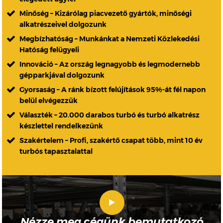
Minőség – Kizárólag piacvezető gyártók, minőségi
alkatrészeivel dolgozunk
Megbízhatóság – Munkánkat a Nemzeti Közlekedési
Hatóság felügyeli
Innováció – Az ország legnagyobb és legmodernebb
gépparkjával dolgozunk
Gyorsaság – A ránk bízott felújítások 95%-át fél napon
belül elvégezzük
Választék – 20.000 darabos turbó és turbó alkatrész
készlettel rendelkezünk
Szakértelem – Profi, szakértő csapat több, mint 10 év
turbós tapasztalattal
Nézze meg cégünk bemutatkozó