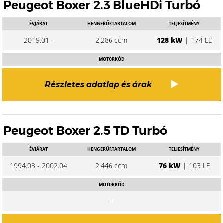
Peugeot Boxer 2.3 BlueHDi Turbó
ÉVJÁRAT
HENGERŰRTARTALOM
TELJESÍTMÉNY
2019.01 -
2.286 ccm
128 kW
| 174 LE
MOTORKÓD
Részletes adatlap és árak
Peugeot Boxer 2.5 TD Turbó
ÉVJÁRAT
HENGERŰRTARTALOM
TELJESÍTMÉNY
1994.03 - 2002.04
2.446 ccm
76 kW
| 103 LE
MOTORKÓD
-