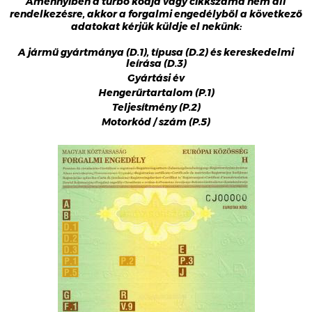
Amennyiben a turbó kódja vagy cikkszáma nem áll
rendelkezésre, akkor a forgalmi engedélyből a következő
adatokat kérjük küldje el nekünk:
A jármű gyártmánya (D.1), típusa (D.2) és kereskedelmi
leírása (D.3)
Gyártási év
Hengerűrtartalom (P.1)
Teljesítmény (P.2)
Motorkód / szám (P.5)