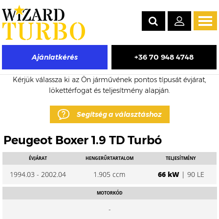
Tog
navi
+36 70 948 4748
Ajánlatkérés
Peugeot Boxer eladó turbó árak
Kérjük válassza ki az Ön járművének pontos típusát évjárat,
lökettérfogat és teljesítmény alapján.
Segítség a választáshoz
Peugeot Boxer 1.9 TD Turbó
ÉVJÁRAT
HENGERŰRTARTALOM
TELJESÍTMÉNY
1994.03 - 2002.04
1.905 ccm
66 kW
| 90 LE
MOTORKÓD
-