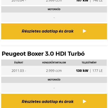
2010.04 -
2.999 ccm
107 kW
| 146 LE
MOTORKÓD
-
Részletes adatlap és árak
Peugeot Boxer 3.0 HDI Turbó
ÉVJÁRAT
HENGERŰRTARTALOM
TELJESÍTMÉNY
2011.03 -
2.999 ccm
130 kW
| 177 LE
MOTORKÓD
-
Részletes adatlap és árak