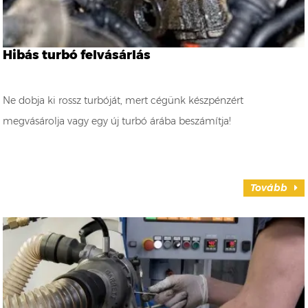
Hibás turbó felvásárlás
Ne dobja ki rossz turbóját, mert cégünk készpénzért
megvásárolja vagy egy új turbó árába beszámítja!
Tovább