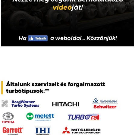
videó
ját!
Ha
a weboldal... Köszönjük!
Általunk szervizelt és forgalmazott
turbótípusok:**