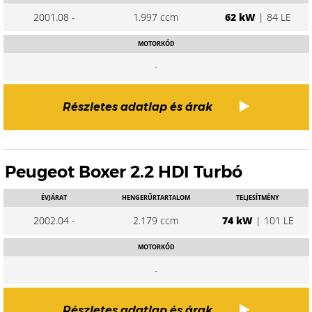
2001.08 -
1.997 ccm
62 kW
| 84 LE
MOTORKÓD
-
Részletes adatlap és árak
Peugeot Boxer 2.2 HDI Turbó
ÉVJÁRAT
HENGERŰRTARTALOM
TELJESÍTMÉNY
2002.04 -
2.179 ccm
74 kW
| 101 LE
MOTORKÓD
-
Részletes adatlap és árak