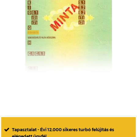
Tapasztalat - Évi 12.000 sikeres turbó felújítás és
elégedett ügyfél