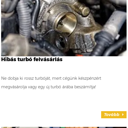
Hibás turbó felvásárlás
Ne dobja ki rossz turbóját, mert cégünk készpénzért
megvásárolja vagy egy új turbó árába beszámítja!
Tovább