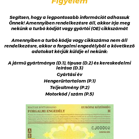
Figyelem
Segítsen, hogy a legpontosabb információt adhassuk
Önnek! Amennyiben rendelkezésre áll, akkor írja meg
nekünk a turbó kódját vagy gyártói (OE) cikkszámát
Amennyiben a turbó kódja vagy cikkszáma nem áll
rendelkezésre, akkor a forgalmi engedélyből a következő
adatokat kérjük küldje el nekünk:
A jármű gyártmánya (D.1), típusa (D.2) és kereskedelmi
leírása (D.3)
Gyártási év
Hengerűrtartalom (P.1)
Teljesítmény (P.2)
Motorkód / szám (P.5)