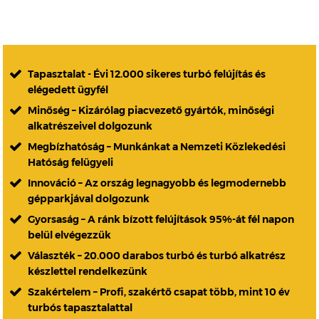
Tapasztalat - Évi 12.000 sikeres turbó felújítás és
elégedett ügyfél
Minőség – Kizárólag piacvezető gyártók, minőségi
alkatrészeivel dolgozunk
Megbízhatóság – Munkánkat a Nemzeti Közlekedési
Hatóság felügyeli
Innováció – Az ország legnagyobb és legmodernebb
gépparkjával dolgozunk
Gyorsaság – A ránk bízott felújítások 95%-át fél napon
belül elvégezzük
Választék – 20.000 darabos turbó és turbó alkatrész
készlettel rendelkezünk
Szakértelem – Profi, szakértő csapat több, mint 10 év
turbós tapasztalattal