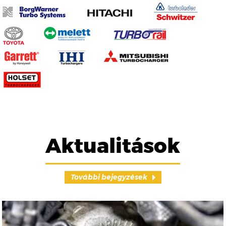
Aktualitások
További bejegyzések