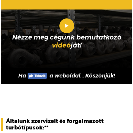
Nézze meg cégünk bemutatkozó
videó
ját!
Ha
a weboldal... Köszönjük!
Általunk szervizelt és forgalmazott
turbótípusok:**