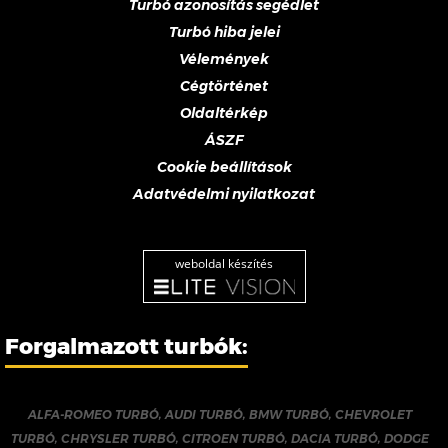
Turbó azonosítás segédlet
Turbó hiba jelei
Vélemények
Cégtörténet
Oldaltérkép
ÁSZF
Cookie beállítások
Adatvédelmi nyilatkozat
weboldal készítés
Forgalmazott turbók:
ALFA-ROMEO TURBÓ
,
AUDI TURBÓ
,
BMW TURBÓ
,
CHEVROLET
TURBÓ
,
CHRYSLER TURBÓ
,
CITROEN TURBÓ
,
DACIA TURBÓ
,
DODGE