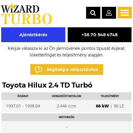
Tog
navi
+36 70 948 4748
Ajánlatkérés
Toyota Hilux eladó turbó árak
Kérjük válassza ki az Ön járművének pontos típusát évjárat,
lökettérfogat és teljesítmény alapján.
Segítség a választáshoz
Toyota Hilux 2.4 TD Turbó
ÉVJÁRAT
HENGERŰRTARTALOM
TELJESÍTMÉNY
1997.01 - 1998.04
2.446 ccm
66 kW
| 90 LE
MOTORKÓD
-