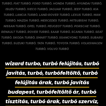
TURBÓ
,
FIAT TURBÓ
,
FORD TURBÓ
,
HONDA TURBÓ
,
HYUNDAI TURBÓ
,
ISUZU TURBÓ
,
IVECO TURBÓ
,
JAGUAR TURBÓ
,
JEEP TURBÓ
,
KIA
TURBÓ
,
LANCIA TURBÓ
,
LAND-ROVER TURBÓ
,
LEXUS TURBÓ
,
MAN
TURBÓ
,
MAZDA TURBÓ
,
MERCEDES TURBÓ
,
MITSUBISHI TURBÓ
,
NISSAN TURBÓ
,
OPEL TURBÓ
,
PEUGEOT TURBÓ
,
PORSCHE TURBÓ
,
RENAULT TURBÓ
,
ROVER TURBÓ
,
SAAB TURBÓ
,
SCANIA TURBÓ
,
SEAT
TURBÓ
,
SKODA TURBÓ
,
SMART TURBÓ
,
SSANGYONG TURBÓ
,
SUBARU
TURBÓ
,
SUZUKI TURBÓ
,
TATA TURBÓ
,
TOYOTA TURBÓ
,
VOLKSWAGEN
TURBÓ
,
VOLVO TURBÓ
wizard turbo, turbó felújítás, turbó
javítás, turbó, turbófeltöltő, turbó
felújítás árak, turbó javítás
budapest, turbófeltöltő ár, turbó
tisztítás, turbó árak, turbó szervíz,