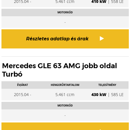
2015.04 -
5.461 ccm
410 kW
| 558 LE
MOTORKÓD
-
Részletes adatlap és árak
Mercedes GLE 63 AMG jobb oldal
Turbó
ÉVJÁRAT
HENGERŰRTARTALOM
TELJESÍTMÉNY
2015.04 -
5.461 ccm
430 kW
| 585 LE
MOTORKÓD
-