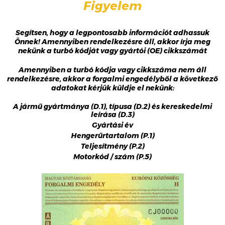
Figyelem
Segítsen, hogy a legpontosabb információt adhassuk
Önnek! Amennyiben rendelkezésre áll, akkor írja meg
nekünk a turbó kódját vagy gyártói (OE) cikkszámát
Amennyiben a turbó kódja vagy cikkszáma nem áll
rendelkezésre, akkor a forgalmi engedélyből a következő
adatokat kérjük küldje el nekünk:
A jármű gyártmánya (D.1), típusa (D.2) és kereskedelmi
leírása (D.3)
Gyártási év
Hengerűrtartalom (P.1)
Teljesítmény (P.2)
Motorkód / szám (P.5)