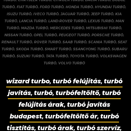
TURBÓ
,
FIAT TURBÓ
,
FORD TURBÓ
,
HONDA TURBÓ
,
HYUNDAI TURBÓ
,
ISUZU TURBÓ
,
IVECO TURBÓ
,
JAGUAR TURBÓ
,
JEEP TURBÓ
,
KIA
TURBÓ
,
LANCIA TURBÓ
,
LAND-ROVER TURBÓ
,
LEXUS TURBÓ
,
MAN
TURBÓ
,
MAZDA TURBÓ
,
MERCEDES TURBÓ
,
MITSUBISHI TURBÓ
,
NISSAN TURBÓ
,
OPEL TURBÓ
,
PEUGEOT TURBÓ
,
PORSCHE TURBÓ
,
RENAULT TURBÓ
,
ROVER TURBÓ
,
SAAB TURBÓ
,
SCANIA TURBÓ
,
SEAT
TURBÓ
,
SKODA TURBÓ
,
SMART TURBÓ
,
SSANGYONG TURBÓ
,
SUBARU
TURBÓ
,
SUZUKI TURBÓ
,
TATA TURBÓ
,
TOYOTA TURBÓ
,
VOLKSWAGEN
TURBÓ
,
VOLVO TURBÓ
wizard turbo, turbó felújítás, turbó
javítás, turbó, turbófeltöltő, turbó
felújítás árak, turbó javítás
budapest, turbófeltöltő ár, turbó
tisztítás, turbó árak, turbó szervíz,