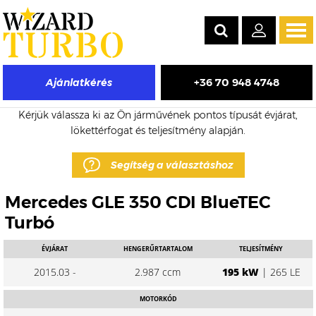
Tog
navi
+36 70 948 4748
Ajánlatkérés
Mercedes GLE eladó turbó árak
Kérjük válassza ki az Ön járművének pontos típusát évjárat,
lökettérfogat és teljesítmény alapján.
Segítség a választáshoz
Mercedes GLE 350 CDI BlueTEC
Turbó
ÉVJÁRAT
HENGERŰRTARTALOM
TELJESÍTMÉNY
2015.03 -
2.987 ccm
195 kW
| 265 LE
MOTORKÓD