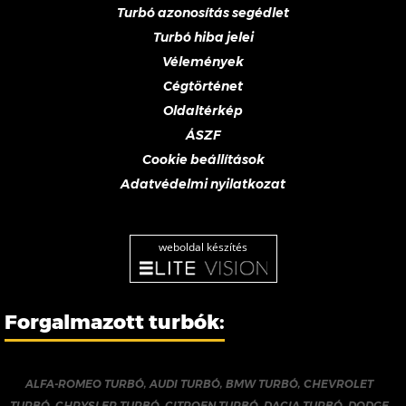
Turbó azonosítás segédlet
Turbó hiba jelei
Vélemények
Cégtörténet
Oldaltérkép
ÁSZF
Cookie beállítások
Adatvédelmi nyilatkozat
weboldal készítés
Forgalmazott turbók:
ALFA-ROMEO TURBÓ
,
AUDI TURBÓ
,
BMW TURBÓ
,
CHEVROLET
TURBÓ
,
CHRYSLER TURBÓ
,
CITROEN TURBÓ
,
DACIA TURBÓ
,
DODGE