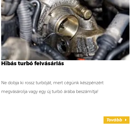
Hibás turbó felvásárlás
Ne dobja ki rossz turbóját, mert cégünk készpénzért
megvásárolja vagy egy új turbó árába beszámítja!
Tovább