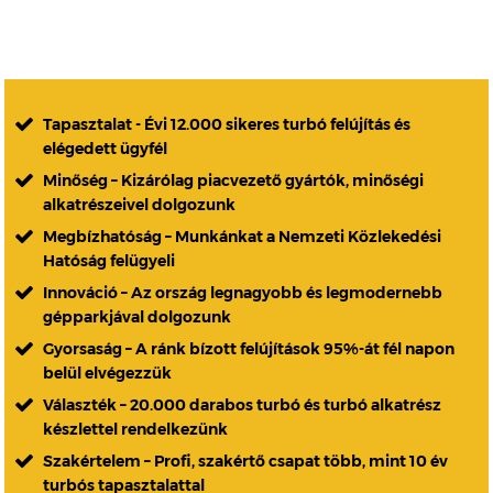
Tapasztalat - Évi 12.000 sikeres turbó felújítás és
elégedett ügyfél
Minőség – Kizárólag piacvezető gyártók, minőségi
alkatrészeivel dolgozunk
Megbízhatóság – Munkánkat a Nemzeti Közlekedési
Hatóság felügyeli
Innováció – Az ország legnagyobb és legmodernebb
gépparkjával dolgozunk
Gyorsaság – A ránk bízott felújítások 95%-át fél napon
belül elvégezzük
Választék – 20.000 darabos turbó és turbó alkatrész
készlettel rendelkezünk
Szakértelem – Profi, szakértő csapat több, mint 10 év
turbós tapasztalattal