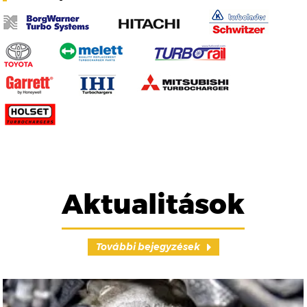
Aktualitások
További bejegyzések