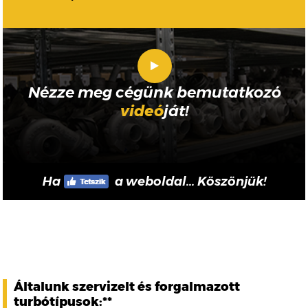
Nézze meg cégünk bemutatkozó
videó
ját!
Ha
a weboldal... Köszönjük!
Általunk szervizelt és forgalmazott
turbótípusok:**