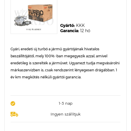
Gyártó:
KKK
Garancia:
12 hó
Gyári, eredeti új turbó a jármű gyártójának hivatalos
beszállítójától, mely 100% -ban megegyezik azzal, amivel
eredetileg is szerelték a járművet. Ugyanezt tudja megvásárolni
márkaszervizben is, csak rendszerint lényegesen drágábban. 1
év km megkötés nélküli gyártói garancia.
1-3 nap
Ingyen szállítjuk