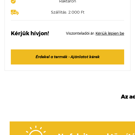
Raktáron
Szállítás: 2.000 Ft
Kérjük hívjon!
Viszonteladói ár:
Kérjük lépjen be
Érdekel a termék - Ajánlatot kérek
Az a