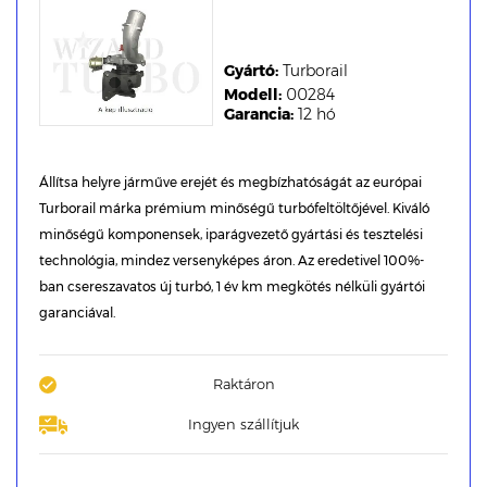
Gyártó:
Turborail
Modell:
00284
Garancia:
12 hó
Állítsa helyre járműve erejét és megbízhatóságát az európai
Turborail márka prémium minőségű turbófeltöltőjével. Kiváló
minőségű komponensek, iparágvezető gyártási és tesztelési
technológia, mindez versenyképes áron. Az eredetivel 100%-
ban csereszavatos új turbó, 1 év km megkötés nélküli gyártói
garanciával.
Raktáron
Ingyen szállítjuk