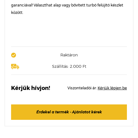
garanciával! Választhat alap vagy bővített turbó felújító készlet
között.
Raktáron
Szállítás: 2.000 Ft
Kérjük hívjon!
Viszonteladói ár:
Kérjük lépjen be
Érdekel a termék - Ajánlatot kérek