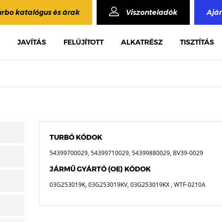
urbo katalógus és árak
Viszonteladók
Ajá
JAVÍTÁS
FELÚJÍTOTT
ALKATRÉSZ
TISZTÍTÁS
TURBÓ KÓDOK
54399700029, 54399710029, 54399880029, BV39-0029
JÁRMŰ GYÁRTÓ (OE) KÓDOK
03G253019K, 03G253019KV, 03G253019KX , WTF-0210A