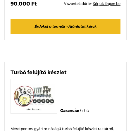
90.000 Ft
Viszonteladói ár:
Kérjük lépjen be
Érdekel a termék - Ajánlatot kérek
Turbó felújító készlet
Garancia:
6 hó
Méretpontos, gyári minőségű turbó felújító készlet raktárról,