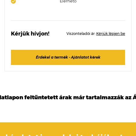
Elérhető
Kérjük hívjon!
Viszonteladói ár:
Kérjük lépjen be
Érdekel a termék - Ajánlatot kérek
datlapon feltűntetett árak már tartalmazzák az Á