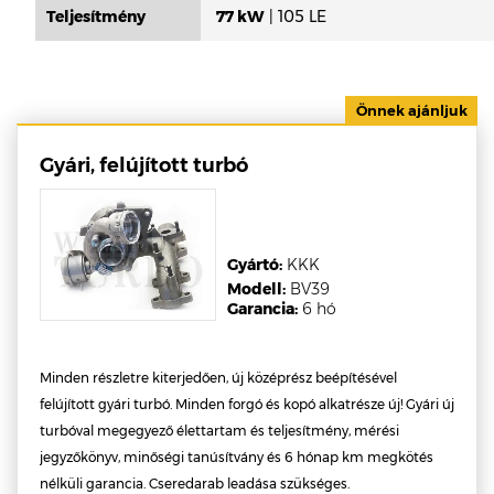
Teljesítmény
77 kW
| 105 LE
Gyári, felújított turbó
Gyártó:
KKK
Modell:
BV39
Garancia:
6 hó
Minden részletre kiterjedően, új középrész beépítésével
felújított gyári turbó. Minden forgó és kopó alkatrésze új! Gyári új
turbóval megegyező élettartam és teljesítmény, mérési
jegyzőkönyv, minőségi tanúsítvány és 6 hónap km megkötés
nélküli garancia. Cseredarab leadása szükséges.