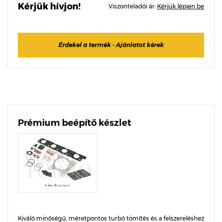
Kérjük hívjon!
Viszonteladói ár:
Kérjük lépjen be
Érdekel a termék - Ajánlatot kérek
Prémium beépítő készlet
Kiváló minőségű, méretpontos turbó tömítés és a felszereléshez