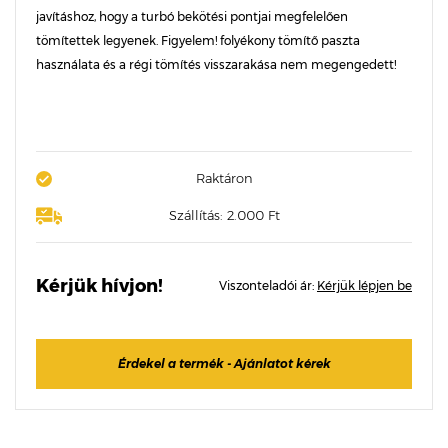
javításhoz, hogy a turbó bekötési pontjai megfelelően
tömítettek legyenek. Figyelem! folyékony tömítő paszta
használata és a régi tömítés visszarakása nem megengedett!
Raktáron
Szállítás: 2.000 Ft
Kérjük hívjon!
Viszonteladói ár:
Kérjük lépjen be
Érdekel a termék - Ajánlatot kérek