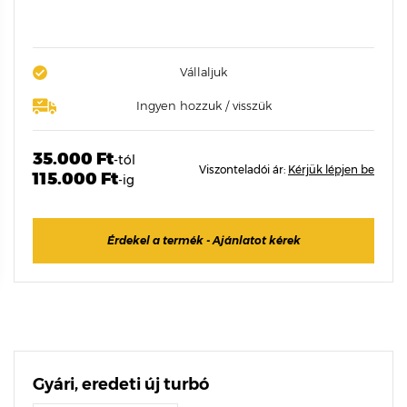
Vállaljuk
Ingyen hozzuk / visszük
35.000 Ft
-tól
Viszonteladói ár:
Kérjük lépjen be
115.000 Ft
-ig
Érdekel a termék - Ajánlatot kérek
Gyári, eredeti új turbó