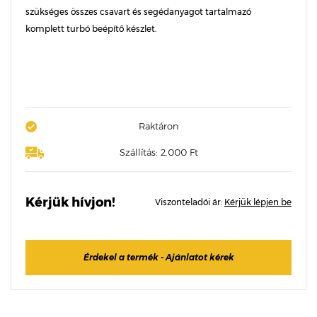
szükséges összes csavart és segédanyagot tartalmazó
komplett turbó beépítő készlet.
Raktáron
Szállítás: 2.000 Ft
Kérjük hívjon!
Viszonteladói ár:
Kérjük lépjen be
Érdekel a termék - Ajánlatot kérek