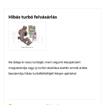
Hibás turbó felvásárlás
Ne dobja ki rossz turbóját, mert cégünk készpénzért
megvásárolja vagy új turbó vásárlása esetén annak árába
beszámítja hibás turbófeltöltőjét! Kérjen ajánlatot.