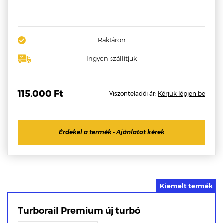
Raktáron
Ingyen szállítjuk
115.000 Ft
Viszonteladói ár:
Kérjük lépjen be
Érdekel a termék - Ajánlatot kérek
Turborail Premium új turbó