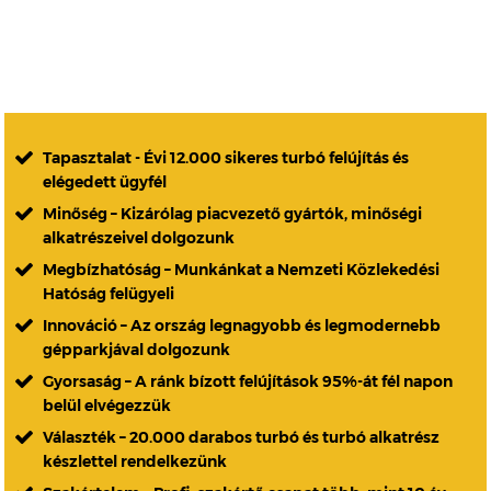
Tapasztalat - Évi 12.000 sikeres turbó felújítás és
elégedett ügyfél
Minőség – Kizárólag piacvezető gyártók, minőségi
alkatrészeivel dolgozunk
Megbízhatóság – Munkánkat a Nemzeti Közlekedési
Hatóság felügyeli
Innováció – Az ország legnagyobb és legmodernebb
gépparkjával dolgozunk
Gyorsaság – A ránk bízott felújítások 95%-át fél napon
belül elvégezzük
Választék – 20.000 darabos turbó és turbó alkatrész
készlettel rendelkezünk