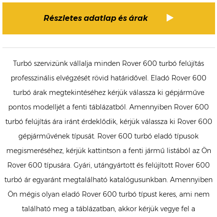
Részletes adatlap és árak
Turbó szervizünk vállalja minden Rover 600 turbó felújítás
professzinális elvégzését rövid határidővel. Eladó Rover 600
turbó árak megtekintéséhez kérjük válassza ki gépjárműve
pontos modelljét a fenti táblázatból. Amennyiben Rover 600
turbó felújítás ára iránt érdeklődik, kérjük válassza ki Rover 600
gépjárművének típusát. Rover 600 turbó eladó típusok
megismeréséhez, kérjük kattintson a fenti jármű listából az Ön
Rover 600 típusára. Gyári, utángyártott és felújított Rover 600
turbó ár egyaránt megtalálható katalógusunkban. Amennyiben
Ön mégis olyan eladó Rover 600 turbó típust keres, ami nem
található meg a táblázatban, akkor kérjük vegye fel a