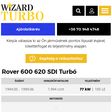
Tog
navi
+36 70 948 4748
Ajánlatkérés
Rover 600 eladó turbó árak
Kérjük válassza ki az Ön járművének pontos típusát évjárat,
lökettérfogat és teljesítmény alapján.
Segítség a választáshoz
Rover 600 620 SDI Turbó
ÉVJÁRAT
HENGERŰRTARTALOM
TELJESÍTMÉNY
1994.05 - 1999.06
1.994 ccm
77 kW
| 105 LE
MOTORKÓD
-