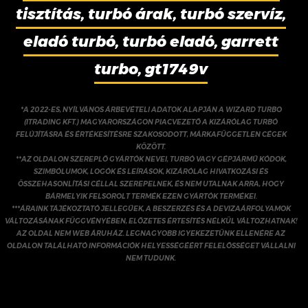
tisztítás, turbó árak, turbó szervíz,
eladó turbó, turbó eladó, garrett
turbo, gt1749v
*A 2022-ES, NYÍLVÁNOS ÁRBEVÉTELI ADATOK ALAPJÁN A WIZARD TURBO
(ITRADING KFT.) MAGYARORSZÁGON PIACVEZETŐ A KIZÁRÓLAG TURBÓ
FELÚJÍTÁSRA ÉS ÉRTÉKESÍTÉSRE SZAKOSODOTT, MÁRKAFÜGGETLEN CÉGEK
KÖZÖTT.
**AZ OLDALON SZEREPLŐ GYÁRTÓK NEVEI, TURBÓ VAGY GÉPJÁRMŰ KÓDOK,
SZIMBÓLUMOK, LOGÓK ÉS LEÍRÁSOK, KIZÁRÓLAG HIVATKOZÁSI ÉS
ÖSSZEHASONLÍTÁSI CÉLLAL SZEREPELNEK, ÉS NEM UTALNAK ARRA, HOGY
BÁRMELYIK FELSOROLT TERMÉK EZEN GYÁRTÓK TERMÉKEI.
***ÁRAINK TÁJÉKOZTATÓ JELLEGŰEK, A BESZERZÉS ÉS A DEVIZAÁRFOLYAMOK
VÁLTOZÁSÁNAK FÜGGVÉNYÉBEN, ELŐZETES ÉRTESÍTÉS NÉLKÜL VÁLTOZHATNAK!
AZ OLDAL NEM WEB ÁRUHÁZ. LEGNAGYOBB IGYEKEZETÜNK ELLENÉRE AZ
OLDALON TALÁLHATÓ INFORMÁCIÓK HELYESSÉGÉÉRT FELELŐSSÉGET VÁLLALNI
NEM TUDUNK.