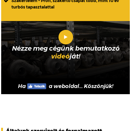
Szakértelem – Profi, szakértő csapat több, mint 10 év
turbós tapasztalattal
Nézze meg cégünk bemutatkozó
videó
ját!
Ha
a weboldal... Köszönjük!