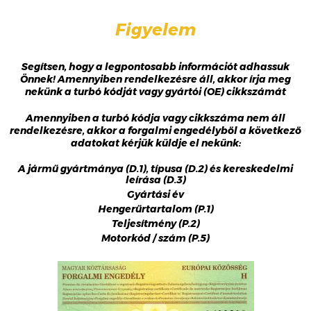
Figyelem
Segítsen, hogy a legpontosabb információt adhassuk
Önnek! Amennyiben rendelkezésre áll, akkor írja meg
nekünk a turbó kódját vagy gyártói (OE) cikkszámát
Amennyiben a turbó kódja vagy cikkszáma nem áll
rendelkezésre, akkor a forgalmi engedélyből a következő
adatokat kérjük küldje el nekünk:
A jármű gyártmánya (D.1), típusa (D.2) és kereskedelmi
leírása (D.3)
Gyártási év
Hengerűrtartalom (P.1)
Teljesítmény (P.2)
Motorkód / szám (P.5)