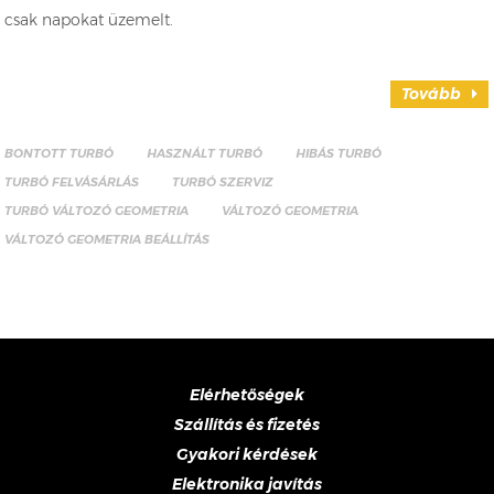
csak napokat üzemelt.
Tovább
BONTOTT TURBÓ
HASZNÁLT TURBÓ
HIBÁS TURBÓ
TURBÓ FELVÁSÁRLÁS
TURBÓ SZERVIZ
TURBÓ VÁLTOZÓ GEOMETRIA
VÁLTOZÓ GEOMETRIA
VÁLTOZÓ GEOMETRIA BEÁLLÍTÁS
Elérhetőségek
Szállítás és fizetés
Gyakori kérdések
Elektronika javítás