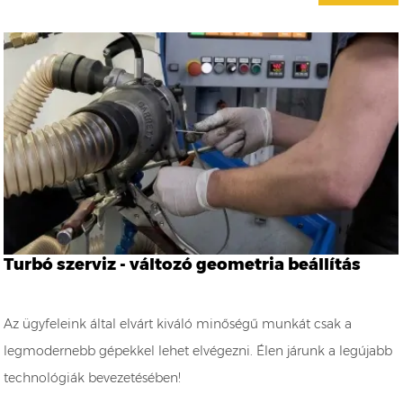
Turbó szerviz - változó geometria beállítás
Az ügyfeleink által elvárt kiváló minőségű munkát csak a
legmodernebb gépekkel lehet elvégezni. Élen járunk a legújabb
technológiák bevezetésében!