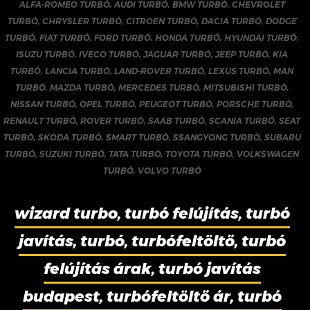
ALFA-ROMEO TURBÓ
,
AUDI TURBÓ
,
BMW TURBÓ
,
CHEVROLET
TURBÓ
,
CHRYSLER TURBÓ
,
CITROEN TURBÓ
,
DACIA TURBÓ
,
DODGE
TURBÓ
,
FIAT TURBÓ
,
FORD TURBÓ
,
HONDA TURBÓ
,
HYUNDAI TURBÓ
,
ISUZU TURBÓ
,
IVECO TURBÓ
,
JAGUAR TURBÓ
,
JEEP TURBÓ
,
KIA
TURBÓ
,
LANCIA TURBÓ
,
LAND-ROVER TURBÓ
,
LEXUS TURBÓ
,
MAN
TURBÓ
,
MAZDA TURBÓ
,
MERCEDES TURBÓ
,
MITSUBISHI TURBÓ
,
NISSAN TURBÓ
,
OPEL TURBÓ
,
PEUGEOT TURBÓ
,
PORSCHE TURBÓ
,
RENAULT TURBÓ
,
ROVER TURBÓ
,
SAAB TURBÓ
,
SCANIA TURBÓ
,
SEAT
TURBÓ
,
SKODA TURBÓ
,
SMART TURBÓ
,
SSANGYONG TURBÓ
,
SUBARU
TURBÓ
,
SUZUKI TURBÓ
,
TATA TURBÓ
,
TOYOTA TURBÓ
,
VOLKSWAGEN
TURBÓ
,
VOLVO TURBÓ
wizard turbo, turbó felújítás, turbó
javítás, turbó, turbófeltöltő, turbó
felújítás árak, turbó javítás
budapest, turbófeltöltő ár, turbó