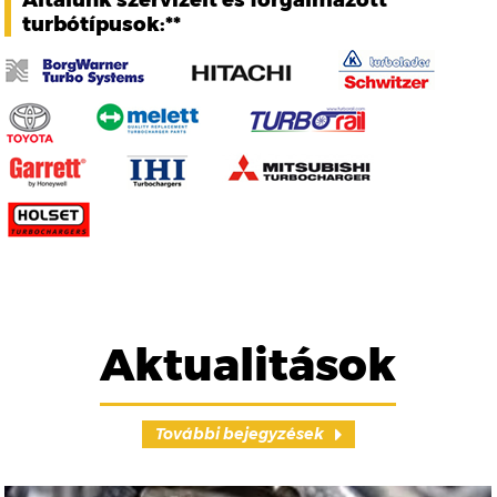
Általunk szervizelt és forgalmazott
turbótípusok:**
Aktualitások
További bejegyzések