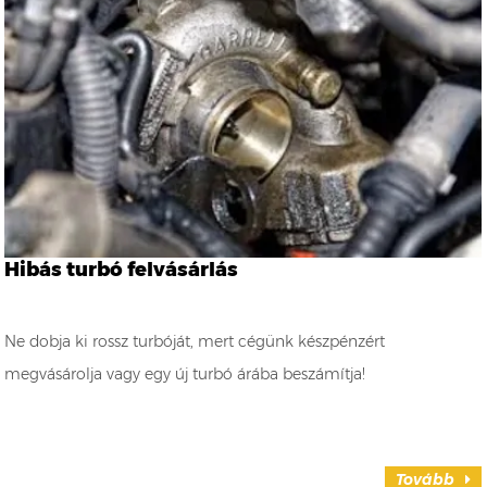
Hibás turbó felvásárlás
Ne dobja ki rossz turbóját, mert cégünk készpénzért
megvásárolja vagy egy új turbó árába beszámítja!
Tovább