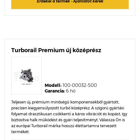
Érdekel a termék - Ajánlatot kérek
Turborail Premium új középrész
Modell:
100-00032-500
Garancia:
6 hó
Teljesen új, prémium minőségű komponensekből gyártott,
precízen kiegyensúlyozott turbó középrész. A szigorú gyártási
folyamat drasztikusan csökkenti a káros vibrációt és kopást, így
biztosítva halk működést és gyári teljesítményt. Válassza Ön is
az európai Turborail márka hosszú élettartamra tervezett
termékét.