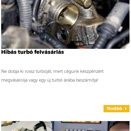
Hibás turbó felvásárlás
Ne dobja ki rossz turbóját, mert cégünk készpénzért
megvásárolja vagy egy új turbó árába beszámítja!
Tovább