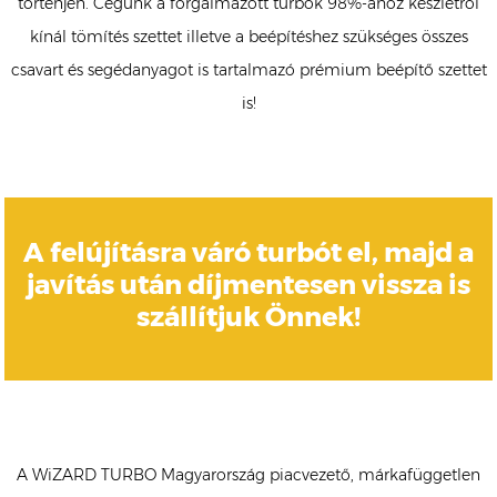
történjen. Cégünk a forgalmazott turbók 98%-ához készletről
kínál tömítés szettet illetve a beépítéshez szükséges összes
csavart és segédanyagot is tartalmazó prémium beépítő szettet
is!
A felújításra váró turbót el, majd a
javítás után díjmentesen vissza is
szállítjuk Önnek!
A WiZARD TURBO Magyarország piacvezető, márkafüggetlen