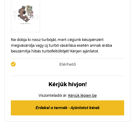
Ne dobja ki rossz turbóját, mert cégünk készpénzért
megvásárolja vagy új turbó vásárlása esetén annak árába
beszámítja hibás turbófeltöltőjét! Kérjen ajánlatot.
Elérhető
Kérjük hívjon!
Viszonteladói ár:
Kérjük lépjen be
Érdekel a termék - Ajánlatot kérek