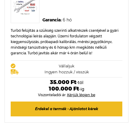
Garancia:
6 hó
Turbó felújítás a szükség szerinti alkatrészek cseréjével a gyári
technológiai leírás alapján. Üzemi fordulaton végzett
kiegyensúlyozás, próbapadi kalibrálás, mérési jegyzőkönyv,
minőségi tanúsítvány és 6 hónap km megkötés nélküli
garancia. Turbó javítás akár már 4 órán belül is!
Vállaljuk
Ingyen hozzuk / visszük
35.000 Ft
-tól
100.000 Ft
-ig
Viszonteladói ár:
Kérjük lépjen be
Érdekel a termék - Ajánlatot kérek