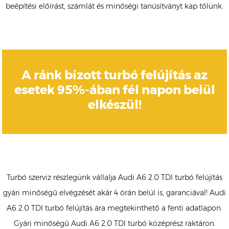
beépítési előírást, számlát és minőségi tanúsítványt kap tőlünk.
A ránk bízott turbó felújítás az
esetek 95%-ában fél napon belül
elkészül!
Turbó szerviz részlegünk vállalja Audi A6 2.0 TDI turbó felújítás
gyári minőségű elvégzését akár 4 órán belül is, garanciával! Audi
A6 2.0 TDI turbó felújítás ára megtekinthető a fenti adatlapon.
Gyári minőségű Audi A6 2.0 TDI turbó középrész raktáron.