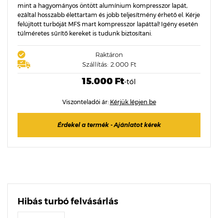
mint a hagyományos öntött alumínium kompresszor lapát,
ezáltal hosszabb élettartam és jobb teljesítmény érhető el. Kérje
felújított turbóját MFS mart kompresszor lapáttal! Igény esetén
túlméretes sűrítő kereket is tudunk biztosítani.
Raktáron
Szállítás: 2.000 Ft
15.000 Ft
-tól
Viszonteladói ár:
Kérjük lépjen be
Érdekel a termék - Ajánlatot kérek
Hibás turbó felvásárlás