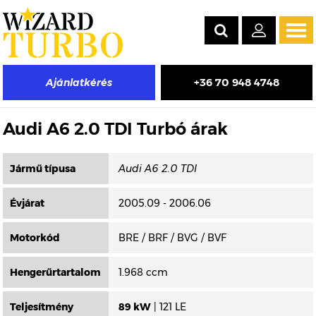
Tog
navi
+36 70 948 4748
Ajánlatkérés
Másik típus választása
Audi A6 2.0 TDI Turbó árak
Jármű típusa
Évjárat
2005.09 - 2006.06
Motorkód
BRE / BRF / BVG / BVF
Hengerűrtartalom
1.968 ccm
Teljesítmény
89 kW
| 121 LE