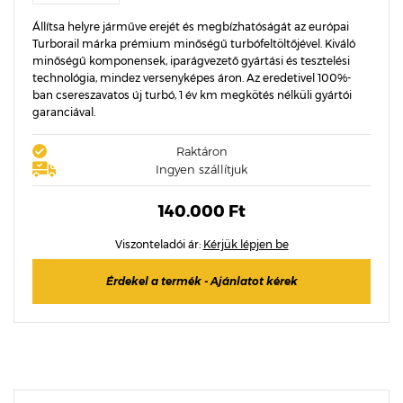
Állítsa helyre járműve erejét és megbízhatóságát az európai
Turborail márka prémium minőségű turbófeltöltőjével. Kiváló
minőségű komponensek, iparágvezető gyártási és tesztelési
technológia, mindez versenyképes áron. Az eredetivel 100%-
ban csereszavatos új turbó, 1 év km megkötés nélküli gyártói
garanciával.
Raktáron
Ingyen szállítjuk
140.000 Ft
Viszonteladói ár:
Kérjük lépjen be
Érdekel a termék - Ajánlatot kérek