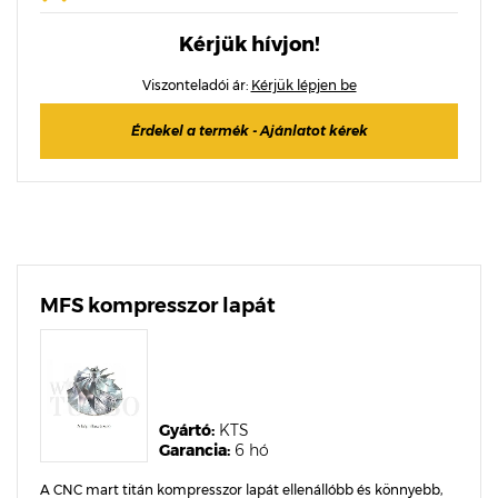
Kérjük hívjon!
Viszonteladói ár:
Kérjük lépjen be
Érdekel a termék - Ajánlatot kérek
MFS kompresszor lapát
Gyártó:
KTS
Garancia:
6 hó
A CNC mart titán kompresszor lapát ellenállóbb és könnyebb,