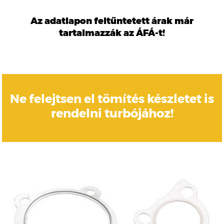
Az adatlapon feltűntetett árak már
tartalmazzák az ÁFÁ-t!
Ne felejtsen el tömítés készletet is
rendelni turbójához!