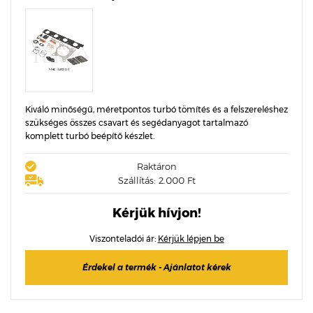
Kiváló minőségű, méretpontos turbó tömítés és a felszereléshez
szükséges összes csavart és segédanyagot tartalmazó
komplett turbó beépítő készlet.
Raktáron
Szállítás: 2.000 Ft
Kérjük hívjon!
Viszonteladói ár:
Kérjük lépjen be
Érdekel a termék - Ajánlatot kérek