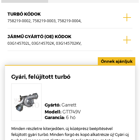
TURBÓ KÓDOK
758219-0002, 758219-0003, 758219-0004,
758219-0005, 758219-2, 758219-3, 758219-
4, 758219-5, 758219-5002S, 758219-5003S,
JÁRMŰ GYÁRTÓ (OE) KÓDOK
758219-5004S, 758219-5005S, 758219-
03G145702L, 03G145702K, 03G145702KV,
9004S, 53039880258
03G145702KX, 03G145702LV, 03G145702LX,
03G145702C, 03G145702CV, 03G145702CX,
03G145702F, 03G145702FV, 03G145702FX ,
WTF-0006B
Gyári, felújított turbó
Gyártó:
Garrett
Modell:
GT1749V
Garancia:
6 hó
Minden részletre kiterjedően, új középrész beépítésével
felújított gyári turbó. Minden forgó és kopó alkatrésze új! Gyári új