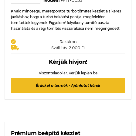
Modell:
WTT-0033
Kiváló minőségű, méretpontos turbó tömítés készlet a sikeres
javításhoz, hogy a turbó bekötési pontjai megfelelően
tömítettek legyenek. Figyelem! folyékony tömítő paszta
használata és a régi tömítés visszarakása nem megengedett!
Raktáron
Szállítás: 2.000 Ft
Kérjük hívjon!
Viszonteladói ár:
Kérjük lépjen be
Érdekel a termék - Ajánlatot kérek
Prémium beépítő készlet