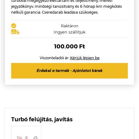
turbóval megegyező élettartam és teljesítmény, mérési
jegyzőkönyv, minőségi tanúsítvány és 6 hónap km megkötés
nélküli garancia. Cseredarab leadása szükséges.
Raktáron
Ingyen szállítjuk
100.000 Ft
Viszonteladói ár:
Kérjük lépjen be
Érdekel a termék - Ajánlatot kérek
Turbó felújítás, javítás