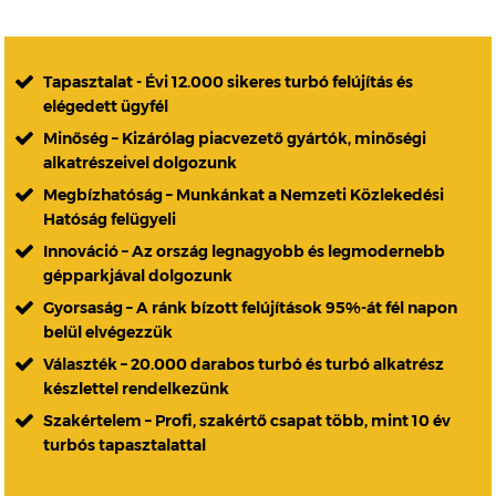
Tapasztalat - Évi 12.000 sikeres turbó felújítás és
elégedett ügyfél
Minőség – Kizárólag piacvezető gyártók, minőségi
alkatrészeivel dolgozunk
Megbízhatóság – Munkánkat a Nemzeti Közlekedési
Hatóság felügyeli
Innováció – Az ország legnagyobb és legmodernebb
gépparkjával dolgozunk
Gyorsaság – A ránk bízott felújítások 95%-át fél napon
belül elvégezzük
Választék – 20.000 darabos turbó és turbó alkatrész
készlettel rendelkezünk
Szakértelem – Profi, szakértő csapat több, mint 10 év
turbós tapasztalattal