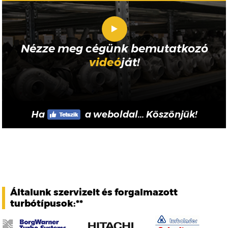
Nézze meg cégünk bemutatkozó
videó
ját!
Ha
a weboldal... Köszönjük!
Általunk szervizelt és forgalmazott
turbótípusok:**