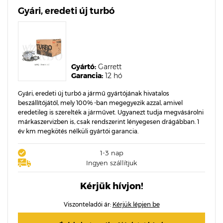
Gyári, eredeti új turbó
Gyártó:
Garrett
Garancia:
12 hó
Gyári, eredeti új turbó a jármű gyártójának hivatalos
beszállítójától, mely 100% -ban megegyezik azzal, amivel
eredetileg is szerelték a járművet. Ugyanezt tudja megvásárolni
márkaszervizben is, csak rendszerint lényegesen drágábban. 1
év km megkötés nélküli gyártói garancia.
1-3 nap
Ingyen szállítjuk
Kérjük hívjon!
Viszonteladói ár:
Kérjük lépjen be