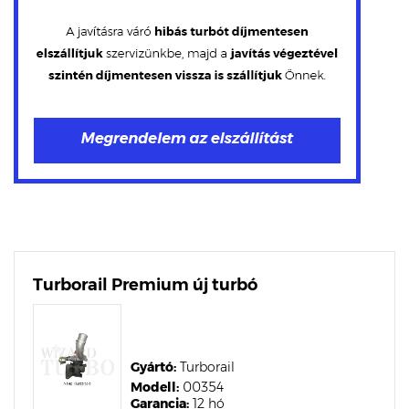
Turborail Premium új turbó
Gyártó:
Turborail
Modell:
00354
Garancia:
12 hó