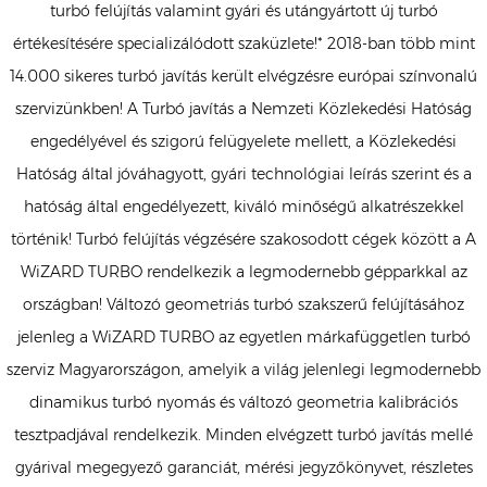
turbó felújítás valamint gyári és utángyártott új turbó
értékesítésére specializálódott szaküzlete!* 2018-ban több mint
14.000 sikeres turbó javítás került elvégzésre európai színvonalú
szervizünkben! A Turbó javítás a Nemzeti Közlekedési Hatóság
engedélyével és szigorú felügyelete mellett, a Közlekedési
Hatóság által jóváhagyott, gyári technológiai leírás szerint és a
hatóság által engedélyezett, kiváló minőségű alkatrészekkel
történik! Turbó felújítás végzésére szakosodott cégek között a A
WiZARD TURBO rendelkezik a legmodernebb gépparkkal az
országban! Változó geometriás turbó szakszerű felújításához
jelenleg a WiZARD TURBO az egyetlen márkafüggetlen turbó
szerviz Magyarországon, amelyik a világ jelenlegi legmodernebb
dinamikus turbó nyomás és változó geometria kalibrációs
tesztpadjával rendelkezik. Minden elvégzett turbó javítás mellé
gyárival megegyező garanciát, mérési jegyzőkönyvet, részletes