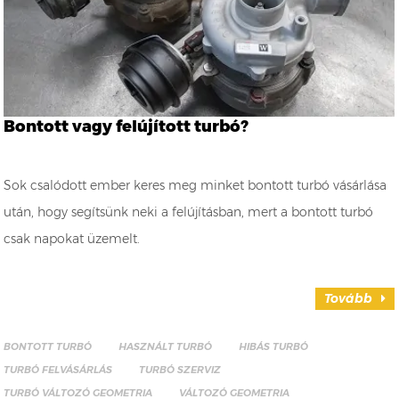
Bontott vagy felújított turbó?
Sok csalódott ember keres meg minket bontott turbó vásárlása
után, hogy segítsünk neki a felújításban, mert a bontott turbó
csak napokat üzemelt.
Tovább
BONTOTT TURBÓ
HASZNÁLT TURBÓ
HIBÁS TURBÓ
TURBÓ FELVÁSÁRLÁS
TURBÓ SZERVIZ
TURBÓ VÁLTOZÓ GEOMETRIA
VÁLTOZÓ GEOMETRIA