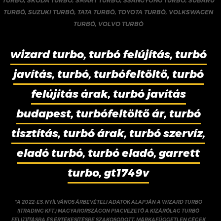
TURBÓ
,
SKODA TURBÓ
,
SMART TURBÓ
,
SSANGYONG TURBÓ
,
SUBARU
TURBÓ
,
SUZUKI TURBÓ
,
TATA TURBÓ
,
TOYOTA TURBÓ
,
VOLKSWAGEN
TURBÓ
,
VOLVO TURBÓ
wizard turbo, turbó felújítás, turbó
javítás, turbó, turbófeltöltő, turbó
felújítás árak, turbó javítás
budapest, turbófeltöltő ár, turbó
tisztítás, turbó árak, turbó szervíz,
eladó turbó, turbó eladó, garrett
turbo, gt1749v
*A 2022-ES, NYÍLVÁNOS ÁRBEVÉTELI ADATOK ALAPJÁN A WIZARD TURBO
(ITRADING KFT.) MAGYARORSZÁGON PIACVEZETŐ A KIZÁRÓLAG TURBÓ
FELÚJÍTÁSRA ÉS ÉRTÉKESÍTÉSRE SZAKOSODOTT, MÁRKAFÜGGETLEN CÉGEK