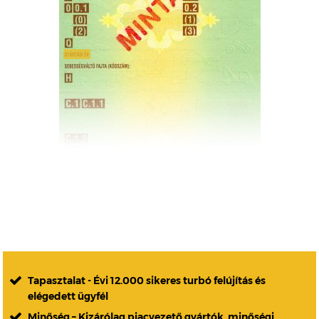
Tapasztalat - Évi 12.000 sikeres turbó felújítás és
elégedett ügyfél
Minőség – Kizárólag piacvezető gyártók, minőségi