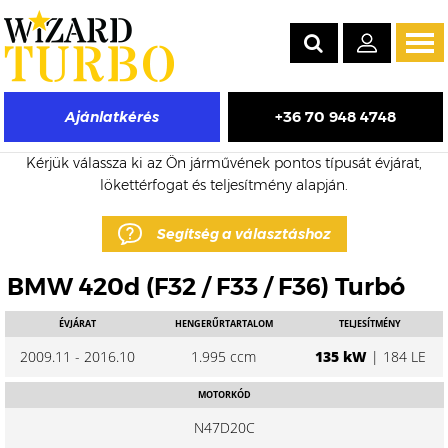
Tog
navi
+36 70 948 4748
Ajánlatkérés
BMW 420d eladó turbó árak
Kérjük válassza ki az Ön járművének pontos típusát évjárat,
lökettérfogat és teljesítmény alapján.
Segítség a választáshoz
BMW 420d (F32 / F33 / F36) Turbó
ÉVJÁRAT
HENGERŰRTARTALOM
TELJESÍTMÉNY
2009.11 - 2016.10
1.995 ccm
135 kW
| 184 LE
MOTORKÓD
N47D20C