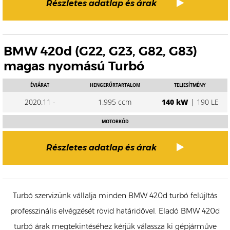
Részletes adatlap és árak
BMW 420d (G22, G23, G82, G83)
magas nyomású Turbó
ÉVJÁRAT
HENGERŰRTARTALOM
TELJESÍTMÉNY
2020.11 -
1.995 ccm
140 kW
| 190 LE
MOTORKÓD
Részletes adatlap és árak
Turbó szervizünk vállalja minden BMW 420d turbó felújítás
professzinális elvégzését rövid határidővel. Eladó BMW 420d
turbó árak megtekintéséhez kérjük válassza ki gépjárműve