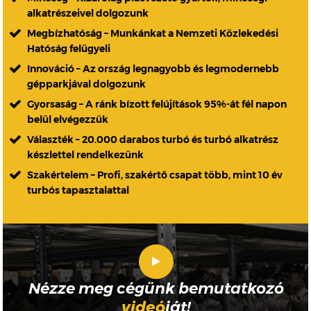
alkatrészeivel dolgozunk
Megbízhatóság – Munkánkat a Nemzeti Közlekedési
Hatóság felügyeli
Innováció – Az ország legnagyobb és legmodernebb
gépparkjával dolgozunk
Gyorsaság – A ránk bízott felújítások 95%-át fél napon
belül elvégezzük
Választék – 20.000 darabos turbó és turbó alkatrész
készlettel rendelkezünk
Szakértelem – Profi, szakértő csapat több, mint 10 év
turbós tapasztalattal
Nézze meg cégünk bemutatkozó
videó
ját!