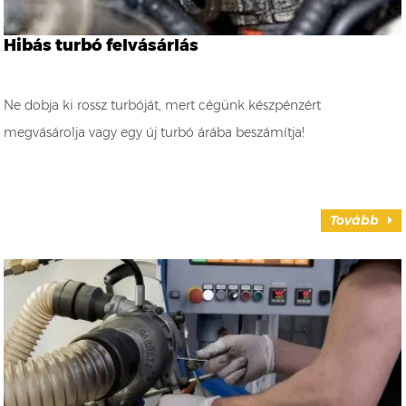
Hibás turbó felvásárlás
Ne dobja ki rossz turbóját, mert cégünk készpénzért
megvásárolja vagy egy új turbó árába beszámítja!
Tovább