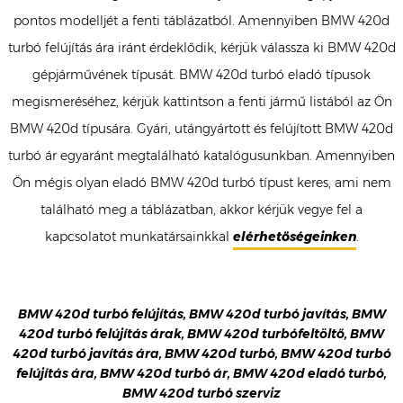
pontos modelljét a fenti táblázatból. Amennyiben BMW 420d
turbó felújítás ára iránt érdeklődik, kérjük válassza ki BMW 420d
gépjárművének típusát. BMW 420d turbó eladó típusok
megismeréséhez, kérjük kattintson a fenti jármű listából az Ön
BMW 420d típusára. Gyári, utángyártott és felújított BMW 420d
turbó ár egyaránt megtalálható katalógusunkban. Amennyiben
Ön mégis olyan eladó BMW 420d turbó típust keres, ami nem
található meg a táblázatban, akkor kérjük vegye fel a
kapcsolatot munkatársainkkal
elérhetőségeinken
.
BMW 420d turbó felújítás, BMW 420d turbó javítás, BMW
420d turbó felújítás árak, BMW 420d turbófeltöltő, BMW
420d turbó javítás ára, BMW 420d turbó, BMW 420d turbó
felújítás ára, BMW 420d turbó ár, BMW 420d eladó turbó,
BMW 420d turbó szerviz