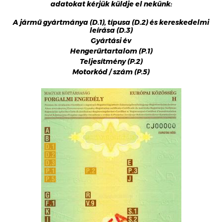
adatokat kérjük küldje el nekünk:
A jármű gyártmánya (D.1), típusa (D.2) és kereskedelmi
leírása (D.3)
Gyártási év
Hengerűrtartalom (P.1)
Teljesítmény (P.2)
Motorkód / szám (P.5)