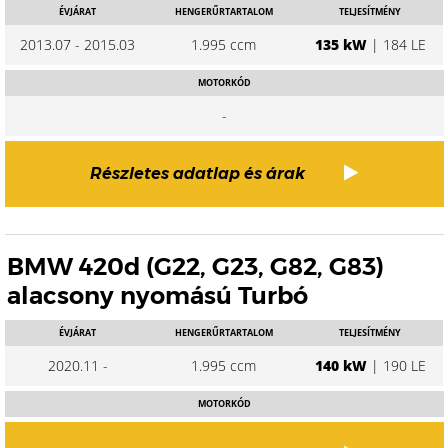
ÉVJÁRAT
HENGERŰRTARTALOM
TELJESÍTMÉNY
2013.07 - 2015.03
1.995 ccm
135 kW
| 184 LE
MOTORKÓD
-
Részletes adatlap és árak
BMW 420d (G22, G23, G82, G83)
alacsony nyomású Turbó
ÉVJÁRAT
HENGERŰRTARTALOM
TELJESÍTMÉNY
2020.11 -
1.995 ccm
140 kW
| 190 LE
MOTORKÓD