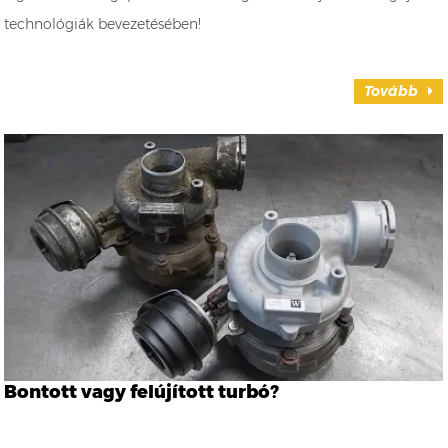
technológiák bevezetésében!
Tovább
Bontott vagy felújított turbó?