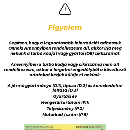
Figyelem
Segítsen, hogy a legpontosabb információt adhassuk
Önnek! Amennyiben rendelkezésre áll, akkor írja meg
nekünk a turbó kódját vagy gyártói (OE) cikkszámát
Amennyiben a turbó kódja vagy cikkszáma nem áll
rendelkezésre, akkor a forgalmi engedélyből a következő
adatokat kérjük küldje el nekünk:
A jármű gyártmánya (D.1), típusa (D.2) és kereskedelmi
leírása (D.3)
Gyártási év
Hengerűrtartalom (P.1)
Teljesítmény (P.2)
Motorkód / szám (P.5)