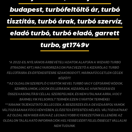
budapest, turbófeltöltő ár, turbó
tisztítás, turbó árak, turbó szervíz,
eladó turbó, turbó eladó, garrett
turbo, gt1749v
*A 2022-ES, NYÍLVÁNOS ÁRBEVÉTELI ADATOK ALAPJÁN A WIZARD TURBO
(ITRADING KFT.) MAGYARORSZÁGON PIACVEZETŐ A KIZÁRÓLAG TURBÓ
FELÚJÍTÁSRA ÉS ÉRTÉKESÍTÉSRE SZAKOSODOTT, MÁRKAFÜGGETLEN CÉGEK
KÖZÖTT.
**AZ OLDALON SZEREPLŐ GYÁRTÓK NEVEI, TURBÓ VAGY GÉPJÁRMŰ KÓDOK,
SZIMBÓLUMOK, LOGÓK ÉS LEÍRÁSOK, KIZÁRÓLAG HIVATKOZÁSI ÉS
ÖSSZEHASONLÍTÁSI CÉLLAL SZEREPELNEK, ÉS NEM UTALNAK ARRA, HOGY
BÁRMELYIK FELSOROLT TERMÉK EZEN GYÁRTÓK TERMÉKEI.
***ÁRAINK TÁJÉKOZTATÓ JELLEGŰEK, A BESZERZÉS ÉS A DEVIZAÁRFOLYAMOK
VÁLTOZÁSÁNAK FÜGGVÉNYÉBEN, ELŐZETES ÉRTESÍTÉS NÉLKÜL VÁLTOZHATNAK!
AZ OLDAL NEM WEB ÁRUHÁZ. LEGNAGYOBB IGYEKEZETÜNK ELLENÉRE AZ
OLDALON TALÁLHATÓ INFORMÁCIÓK HELYESSÉGÉÉRT FELELŐSSÉGET VÁLLALNI
NEM TUDUNK.