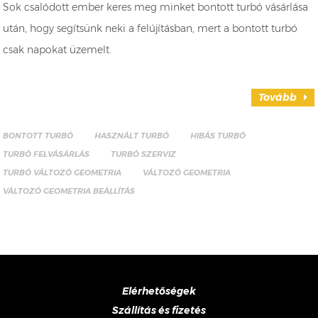
Sok csalódott ember keres meg minket bontott turbó vásárlása
után, hogy segítsünk neki a felújításban, mert a bontott turbó
csak napokat üzemelt.
Tovább
BONTOTT TURBÓ
HASZNÁLT TURBÓ
HIBÁS TURBÓ
TURBÓ FELVÁSÁRLÁS
TURBÓ SZERVIZ
TURBÓ VÁLTOZÓ GEOMETRIA
VÁLTOZÓ GEOMETRIA
VÁLTOZÓ GEOMETRIA BEÁLLÍTÁS
Elérhetőségek
Szállítás és fizetés