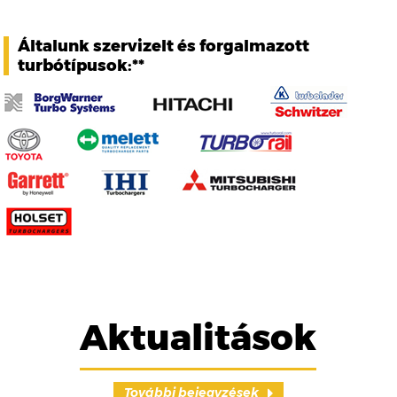
Általunk szervizelt és forgalmazott
turbótípusok:**
Aktualitások
További bejegyzések