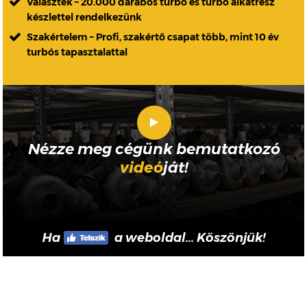
Választék – 20.000 darabos turbó és turbó alkatrész
készlettel rendelkezünk
Szakértelem – Profi, szakértő csapat több, mint 10 év
turbós tapasztalattal
Nézze meg cégünk bemutatkozó
videó
ját!
Ha
a weboldal... Köszönjük!