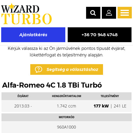
Tog
navi
+36 70 948 4748
Ajánlatkérés
Alfa-Romeo 4C eladó turbó árak
Kérjük válassza ki az Ön járművének pontos típusát évjárat,
lökettérfogat és teljesítmény alapján.
Segítség a választáshoz
Alfa-Romeo 4C 1.8 TBi Turbó
ÉVJÁRAT
HENGERŰRTARTALOM
TELJESÍTMÉNY
2013.03 -
1.742 ccm
177 kW
| 241 LE
MOTORKÓD
960A1000