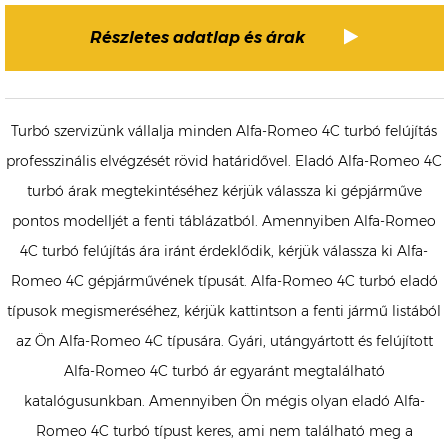
Részletes adatlap és árak
Turbó szervizünk vállalja minden Alfa-Romeo 4C turbó felújítás
professzinális elvégzését rövid határidővel. Eladó Alfa-Romeo 4C
turbó árak megtekintéséhez kérjük válassza ki gépjárműve
pontos modelljét a fenti táblázatból. Amennyiben Alfa-Romeo
4C turbó felújítás ára iránt érdeklődik, kérjük válassza ki Alfa-
Romeo 4C gépjárművének típusát. Alfa-Romeo 4C turbó eladó
típusok megismeréséhez, kérjük kattintson a fenti jármű listából
az Ön Alfa-Romeo 4C típusára. Gyári, utángyártott és felújított
Alfa-Romeo 4C turbó ár egyaránt megtalálható
katalógusunkban. Amennyiben Ön mégis olyan eladó Alfa-
Romeo 4C turbó típust keres, ami nem található meg a