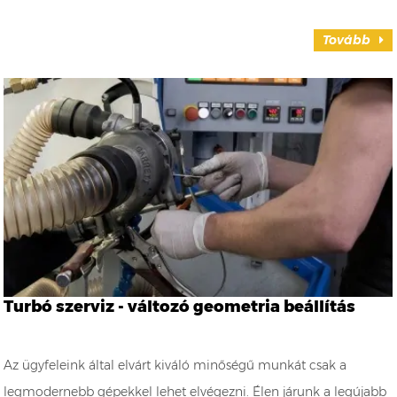
Tovább
Turbó szerviz - változó geometria beállítás
Az ügyfeleink által elvárt kiváló minőségű munkát csak a
legmodernebb gépekkel lehet elvégezni. Élen járunk a legújabb