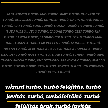
ALFA-ROMEO TURBÓ
,
AUDI TURBÓ
,
BMW TURBÓ
,
CHEVROLET
TURBÓ
,
CHRYSLER TURBÓ
,
CITROEN TURBÓ
,
DACIA TURBÓ
,
DODGE
TURBÓ
,
FIAT TURBÓ
,
FORD TURBÓ
,
HONDA TURBÓ
,
HYUNDAI TURBÓ
,
ISUZU TURBÓ
,
IVECO TURBÓ
,
JAGUAR TURBÓ
,
JEEP TURBÓ
,
KIA
TURBÓ
,
LANCIA TURBÓ
,
LAND-ROVER TURBÓ
,
LEXUS TURBÓ
,
MAN
TURBÓ
,
MAZDA TURBÓ
,
MERCEDES TURBÓ
,
MITSUBISHI TURBÓ
,
NISSAN TURBÓ
,
OPEL TURBÓ
,
PEUGEOT TURBÓ
,
PORSCHE TURBÓ
,
RENAULT TURBÓ
,
ROVER TURBÓ
,
SAAB TURBÓ
,
SCANIA TURBÓ
,
SEAT
TURBÓ
,
SKODA TURBÓ
,
SMART TURBÓ
,
SSANGYONG TURBÓ
,
SUBARU
TURBÓ
,
SUZUKI TURBÓ
,
TATA TURBÓ
,
TOYOTA TURBÓ
,
VOLKSWAGEN
TURBÓ
,
VOLVO TURBÓ
wizard turbo, turbó felújítás, turbó
javítás, turbó, turbófeltöltő, turbó
felújítás árak, turbó javítás