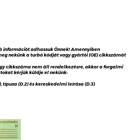
bb információt adhassuk Önnek! Amennyiben
 meg nekünk a turbó kódját vagy gyártói (OE) cikkszámát
gy cikkszáma nem áll rendelkezésre, akkor a forgalmi
okat kérjük küldje el nekünk:
 típusa (D.2) és kereskedelmi leírása (D.3)