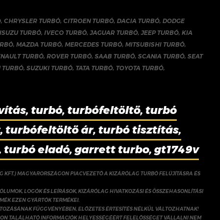
Ó
,
CHRYSLER TURBÓ
,
CITROEN TURBÓ
,
DACIA TURBÓ
,
DODGE
ISUZU TURBÓ
,
IVECO TURBÓ
,
JAGUAR TURBÓ
,
JEEP TURBÓ
,
KIA
URBÓ
,
MAZDA TURBÓ
,
MERCEDES TURBÓ
,
MITSUBISHI TURBÓ
,
ENAULT TURBÓ
,
ROVER TURBÓ
,
SAAB TURBÓ
,
SCANIA TURBÓ
,
SEAT
 TURBÓ
,
SUZUKI TURBÓ
,
TATA TURBÓ
,
TOYOTA TURBÓ
,
vítás, turbó, turbófeltöltő, turbó
 turbófeltöltő ár, turbó tisztítás,
, turbó eladó, garrett turbo, gt1749v
NG KFT.) MAGYARORSZÁGON PIACVEZETŐ A KIZÁRÓLAG TURBÓ FELÚJÍTÁSRA ÉS
ÓLUMOK, LOGÓK ÉS LEÍRÁSOK, KIZÁRÓLAG HIVATKOZÁSI ÉS ÖSSZEHASONLÍTÁSI
RMÉK EZEN GYÁRTÓK TERMÉKEI.
ÁLTOZÁSÁNAK FÜGGVÉNYÉBEN, ELŐZETES ÉRTESÍTÉS NÉLKÜL VÁLTOZHATNAK!
ON TALÁLHATÓ INFORMÁCIÓK HELYESSÉGÉÉRT FELELŐSSÉGET VÁLLALNI NEM