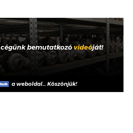
 cégünk bemutatkozó
videó
ját!
a weboldal... Köszönjük!