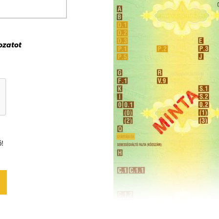
ozat
ot
ő!