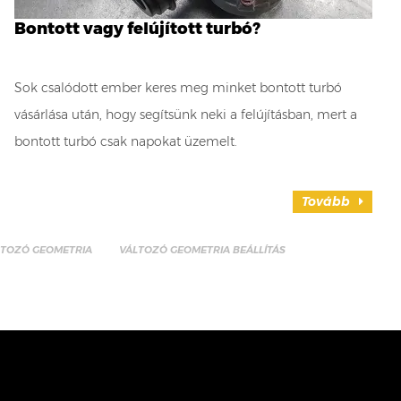
Bontott vagy felújított turbó?
Sok csalódott ember keres meg minket bontott turbó
vásárlása után, hogy segítsünk neki a felújításban, mert a
bontott turbó csak napokat üzemelt.
Tovább
LTOZÓ GEOMETRIA
VÁLTOZÓ GEOMETRIA BEÁLLÍTÁS