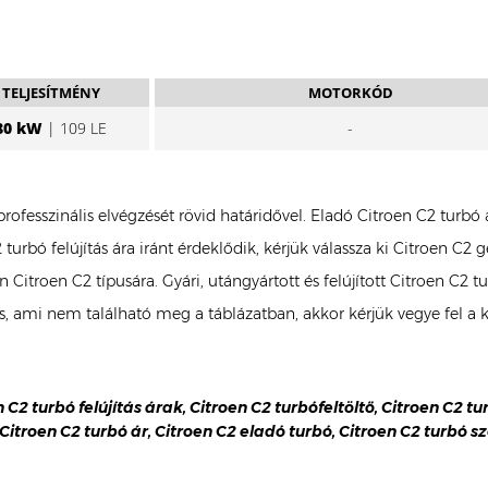
TELJESÍTMÉNY
MOTORKÓD
80 kW
| 109 LE
-
 professzinális elvégzését rövid határidővel. Eladó Citroen C2 tur
turbó felújítás ára iránt érdeklődik, kérjük válassza ki Citroen C2
Ön Citroen C2 típusára. Gyári, utángyártott és felújított Citroen 
es, ami nem található meg a táblázatban, akkor kérjük vegye fel a
n C2 turbó felújítás árak, Citroen C2 turbófeltöltő, Citroen C2 tu
 Citroen C2 turbó ár, Citroen C2 eladó turbó, Citroen C2 turbó sz