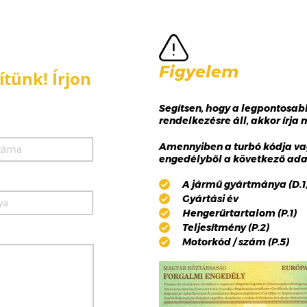
Figyelem
tünk! Írjon
Segítsen, hogy a legpontosa
rendelkezésre áll, akkor írja
Amennyiben a turbó kódja va
engedélyből a következő adat
A jármű gyártmánya (D.1),
Gyártási év
Hengerűrtartalom (P.1)
Teljesítmény (P.2)
Motorkód / szám (P.5)