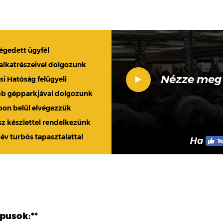
légedett ügyfél
 alkatrészeivel dolgozunk
Nézze meg
 Hatóság felügyeli
bb gépparkjával dolgozunk
apon belül elvégezzük
sz készlettel rendelkezünk
 év turbós tapasztalattal
Ha
ípusok:**