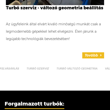
Turbó szerviz - változó geometria beállítás
Az ügyfeleink által elvárt kiváló minőségű munkát csak a
legmodernebb gépekkel lehet elvégezni. Élen járunk a
legújabb technológiák bevezetésében!
Tovább
FELVÁSÁRLÁS
TURBÓ SZERVIZ
TURBÓ VÁLTOZÓ GEOMETRIA
VÁ
Forgalmazott turbók: