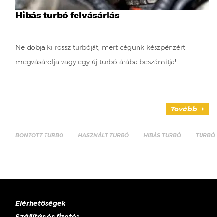
Hibás turbó felvásárlás
Ne dobja ki rossz turbóját, mert cégünk készpénzért
megvásárolja vagy egy új turbó árába beszámítja!
Tovább
BONTOTT TURBÓ
HASZNÁLT TURBÓ
HIBÁS TURBÓ
TURBÓ 
Elérhetőségek
Szállítás és fizetés