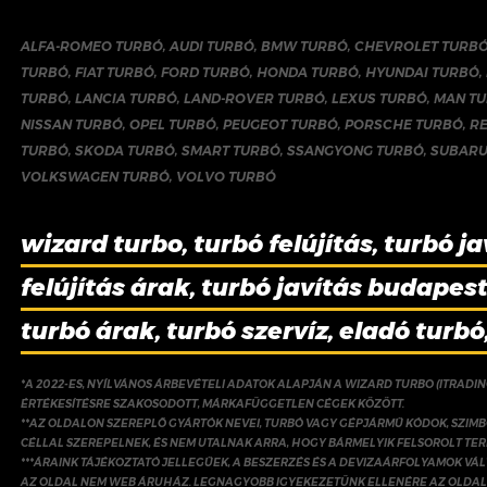
ALFA-ROMEO TURBÓ
,
AUDI TURBÓ
,
BMW TURBÓ
,
CHEVROLET TURB
TURBÓ
,
FIAT TURBÓ
,
FORD TURBÓ
,
HONDA TURBÓ
,
HYUNDAI TURBÓ
,
TURBÓ
,
LANCIA TURBÓ
,
LAND-ROVER TURBÓ
,
LEXUS TURBÓ
,
MAN T
NISSAN TURBÓ
,
OPEL TURBÓ
,
PEUGEOT TURBÓ
,
PORSCHE TURBÓ
,
R
TURBÓ
,
SKODA TURBÓ
,
SMART TURBÓ
,
SSANGYONG TURBÓ
,
SUBARU
VOLKSWAGEN TURBÓ
,
VOLVO TURBÓ
wizard turbo, turbó felújítás, turbó ja
felújítás árak, turbó javítás budapest,
turbó árak, turbó szervíz, eladó turbó
*A 2022-ES, NYÍLVÁNOS ÁRBEVÉTELI ADATOK ALAPJÁN A WIZARD TURBO (ITRADI
ÉRTÉKESÍTÉSRE SZAKOSODOTT, MÁRKAFÜGGETLEN CÉGEK KÖZÖTT.
**AZ OLDALON SZEREPLŐ GYÁRTÓK NEVEI, TURBÓ VAGY GÉPJÁRMŰ KÓDOK, SZIMB
CÉLLAL SZEREPELNEK, ÉS NEM UTALNAK ARRA, HOGY BÁRMELYIK FELSOROLT TE
***ÁRAINK TÁJÉKOZTATÓ JELLEGŰEK, A BESZERZÉS ÉS A DEVIZAÁRFOLYAMOK V
AZ OLDAL NEM WEB ÁRUHÁZ. LEGNAGYOBB IGYEKEZETÜNK ELLENÉRE AZ OLDAL