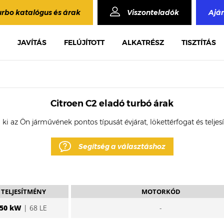
urbo katalógus és árak
Viszonteladók
Ajá
JAVÍTÁS
FELÚJÍTOTT
ALKATRÉSZ
TISZTÍTÁS
Citroen C2 eladó turbó árak
 ki az Ön járművének pontos típusát évjárat, lökettérfogat és telje
Segítség a választáshoz
TELJESÍTMÉNY
MOTORKÓD
50 kW
| 68 LE
-