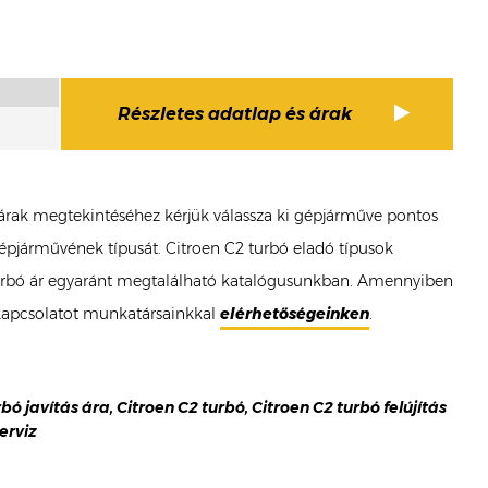
Részletes adatlap és árak
bó árak megtekintéséhez kérjük válassza ki gépjárműve pontos
 gépjárművének típusát. Citroen C2 turbó eladó típusok
C2 turbó ár egyaránt megtalálható katalógusunkban. Amennyiben
 kapcsolatot munkatársainkkal
elérhetőségeinken
.
rbó javítás ára, Citroen C2 turbó, Citroen C2 turbó felújítás
erviz