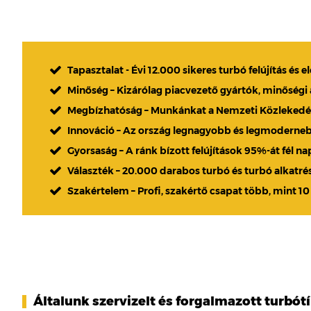
Tapasztalat - Évi 12.000 sikeres turbó felújítás és e
Minőség – Kizárólag piacvezető gyártók, minőségi
Megbízhatóság – Munkánkat a Nemzeti Közlekedési
Innováció – Az ország legnagyobb és legmoderne
Gyorsaság – A ránk bízott felújítások 95%-át fél n
Választék – 20.000 darabos turbó és turbó alkatré
Szakértelem – Profi, szakértő csapat több, mint 10
Általunk szervizelt és forgalmazott turbót