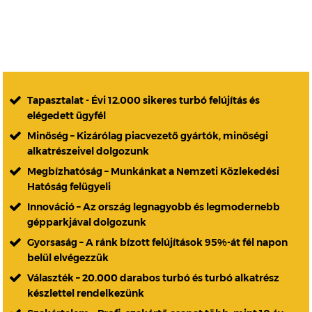
Tapasztalat - Évi 12.000 sikeres turbó felújítás és
elégedett ügyfél
Minőség – Kizárólag piacvezető gyártók, minőségi
alkatrészeivel dolgozunk
Megbízhatóság – Munkánkat a Nemzeti Közlekedési
Hatóság felügyeli
Innováció – Az ország legnagyobb és legmodernebb
gépparkjával dolgozunk
Gyorsaság – A ránk bízott felújítások 95%-át fél napon
belül elvégezzük
Választék – 20.000 darabos turbó és turbó alkatrész
készlettel rendelkezünk