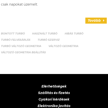
csak napokat üzemelt.
Tovább
BONTOTT TURBÓ
HASZNÁLT TURBÓ
HIBÁS TURBÓ
TURBÓ FELVÁSÁRLÁS
TURBÓ SZERVIZ
TURBÓ VÁLTOZÓ GEOMETRIA
VÁLTOZÓ GEOMETRIA
VÁLTOZÓ GEOMETRIA BEÁLLÍTÁS
Elérhetőségek
Szállítás és fizetés
Gyakori kérdések
Elektronika javítás