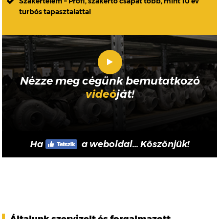
Szakértelem – Profi, szakértő csapat több, mint 10 év
turbós tapasztalattal
Nézze meg cégünk bemutatkozó
videó
ját!
Ha
a weboldal... Köszönjük!