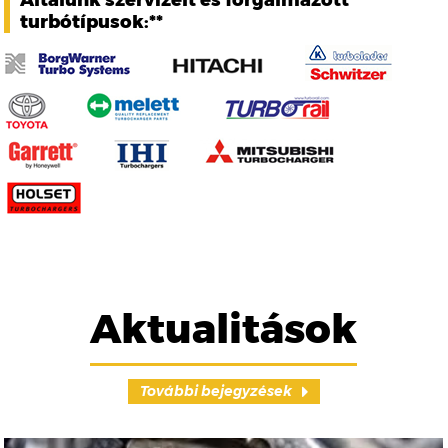
Általunk szervizelt és forgalmazott
turbótípusok:**
Aktualitások
További bejegyzések