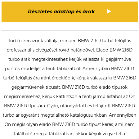
Részletes adatlap és árak
Turbó szervizünk vállalja minden BMW 216D turbó felújítás
professzinális elvégzését rövid határidővel. Eladó BMW 216D
turbó árak megtekintéséhez kérjük válassza ki gépjárműve
pontos modelljét a fenti táblázatból. Amennyiben BMW 216D
turbó felújítás ára iránt érdeklődik, kérjük válassza ki BMW 216D
gépjárművének típusát. BMW 216D turbó eladó típusok
megismeréséhez, kérjük kattintson a fenti jármű listából az Ön
BMW 216D típusára. Gyári, utángyártott és felújított BMW 216D
turbó ár egyaránt megtalálható katalógusunkban. Amennyiben
Ön mégis olyan eladó BMW 216D turbó típust keres, ami nem
található meg a táblázatban, akkor kérjük vegye fel a