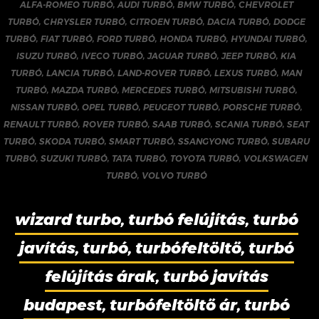
ALFA-ROMEO TURBÓ
,
AUDI TURBÓ
,
BMW TURBÓ
,
CHEVROLET
TURBÓ
,
CHRYSLER TURBÓ
,
CITROEN TURBÓ
,
DACIA TURBÓ
,
DODGE
TURBÓ
,
FIAT TURBÓ
,
FORD TURBÓ
,
HONDA TURBÓ
,
HYUNDAI TURBÓ
,
ISUZU TURBÓ
,
IVECO TURBÓ
,
JAGUAR TURBÓ
,
JEEP TURBÓ
,
KIA
TURBÓ
,
LANCIA TURBÓ
,
LAND-ROVER TURBÓ
,
LEXUS TURBÓ
,
MAN
TURBÓ
,
MAZDA TURBÓ
,
MERCEDES TURBÓ
,
MITSUBISHI TURBÓ
,
NISSAN TURBÓ
,
OPEL TURBÓ
,
PEUGEOT TURBÓ
,
PORSCHE TURBÓ
,
RENAULT TURBÓ
,
ROVER TURBÓ
,
SAAB TURBÓ
,
SCANIA TURBÓ
,
SEAT
TURBÓ
,
SKODA TURBÓ
,
SMART TURBÓ
,
SSANGYONG TURBÓ
,
SUBARU
TURBÓ
,
SUZUKI TURBÓ
,
TATA TURBÓ
,
TOYOTA TURBÓ
,
VOLKSWAGEN
TURBÓ
,
VOLVO TURBÓ
wizard turbo, turbó felújítás, turbó
javítás, turbó, turbófeltöltő, turbó
felújítás árak, turbó javítás
budapest, turbófeltöltő ár, turbó