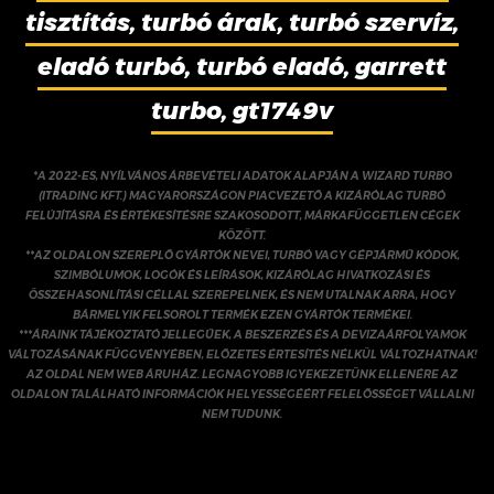
tisztítás, turbó árak, turbó szervíz,
eladó turbó, turbó eladó, garrett
turbo, gt1749v
*A 2022-ES, NYÍLVÁNOS ÁRBEVÉTELI ADATOK ALAPJÁN A WIZARD TURBO
(ITRADING KFT.) MAGYARORSZÁGON PIACVEZETŐ A KIZÁRÓLAG TURBÓ
FELÚJÍTÁSRA ÉS ÉRTÉKESÍTÉSRE SZAKOSODOTT, MÁRKAFÜGGETLEN CÉGEK
KÖZÖTT.
**AZ OLDALON SZEREPLŐ GYÁRTÓK NEVEI, TURBÓ VAGY GÉPJÁRMŰ KÓDOK,
SZIMBÓLUMOK, LOGÓK ÉS LEÍRÁSOK, KIZÁRÓLAG HIVATKOZÁSI ÉS
ÖSSZEHASONLÍTÁSI CÉLLAL SZEREPELNEK, ÉS NEM UTALNAK ARRA, HOGY
BÁRMELYIK FELSOROLT TERMÉK EZEN GYÁRTÓK TERMÉKEI.
***ÁRAINK TÁJÉKOZTATÓ JELLEGŰEK, A BESZERZÉS ÉS A DEVIZAÁRFOLYAMOK
VÁLTOZÁSÁNAK FÜGGVÉNYÉBEN, ELŐZETES ÉRTESÍTÉS NÉLKÜL VÁLTOZHATNAK!
AZ OLDAL NEM WEB ÁRUHÁZ. LEGNAGYOBB IGYEKEZETÜNK ELLENÉRE AZ
OLDALON TALÁLHATÓ INFORMÁCIÓK HELYESSÉGÉÉRT FELELŐSSÉGET VÁLLALNI
NEM TUDUNK.