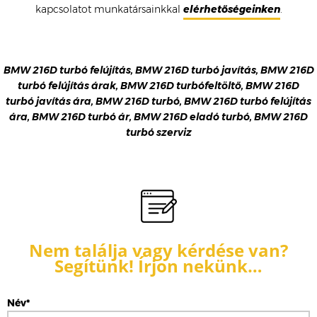
kapcsolatot munkatársainkkal
elérhetőségeinken
.
BMW 216D turbó felújítás, BMW 216D turbó javítás, BMW 216D
turbó felújítás árak, BMW 216D turbófeltöltő, BMW 216D
turbó javítás ára, BMW 216D turbó, BMW 216D turbó felújítás
ára, BMW 216D turbó ár, BMW 216D eladó turbó, BMW 216D
turbó szerviz
Nem találja vagy kérdése van?
Segítünk! Írjon nekünk…
Név*