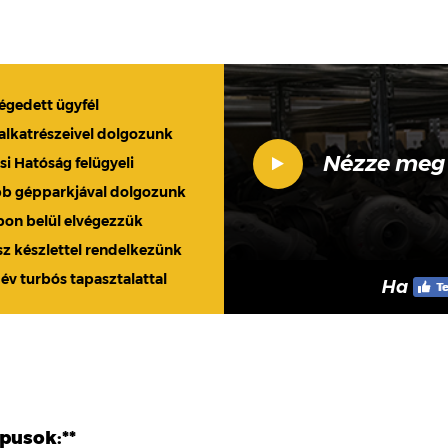
légedett ügyfél
 alkatrészeivel dolgozunk
Nézze meg
 Hatóság felügyeli
bb gépparkjával dolgozunk
apon belül elvégezzük
sz készlettel rendelkezünk
 év turbós tapasztalattal
Ha
ípusok:**