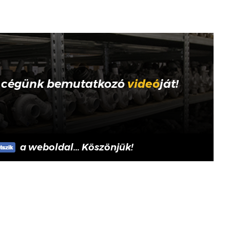
 cégünk bemutatkozó
videó
ját!
a weboldal... Köszönjük!