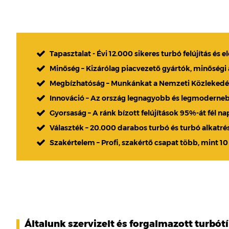
Tapasztalat - Évi 12.000 sikeres turbó felújítás és e
Minőség – Kizárólag piacvezető gyártók, minőségi
Megbízhatóság – Munkánkat a Nemzeti Közlekedési
Innováció – Az ország legnagyobb és legmoderne
Gyorsaság – A ránk bízott felújítások 95%-át fél n
Választék – 20.000 darabos turbó és turbó alkatré
Szakértelem – Profi, szakértő csapat több, mint 10
Általunk szervizelt és forgalmazott turbót