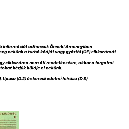
bb információt adhassuk Önnek! Amennyiben
 meg nekünk a turbó kódját vagy gyártói (OE) cikkszámát
gy cikkszáma nem áll rendelkezésre, akkor a forgalmi
okat kérjük küldje el nekünk:
 típusa (D.2) és kereskedelmi leírása (D.3)