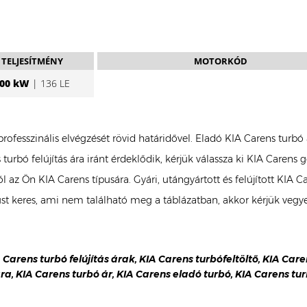
TELJESÍTMÉNY
MOTORKÓD
00 kW
| 136 LE
 professzinális elvégzését rövid határidővel. Eladó KIA Carens tur
turbó felújítás ára iránt érdeklődik, kérjük válassza ki KIA Carens
ól az Ön KIA Carens típusára. Gyári, utángyártott és felújított KIA
t keres, ami nem található meg a táblázatban, akkor kérjük vegy
A Carens turbó felújítás árak, KIA Carens turbófeltöltő, KIA Car
ára, KIA Carens turbó ár, KIA Carens eladó turbó, KIA Carens tur