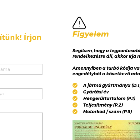
Figyelem
tünk! Írjon
Segítsen, hogy a legpontosa
rendelkezésre áll, akkor írja
Amennyiben a turbó kódja va
engedélyből a következő adat
A jármű gyártmánya (D.1),
Gyártási év
Hengerűrtartalom (P.1)
Teljesítmény (P.2)
Motorkód / szám (P.5)