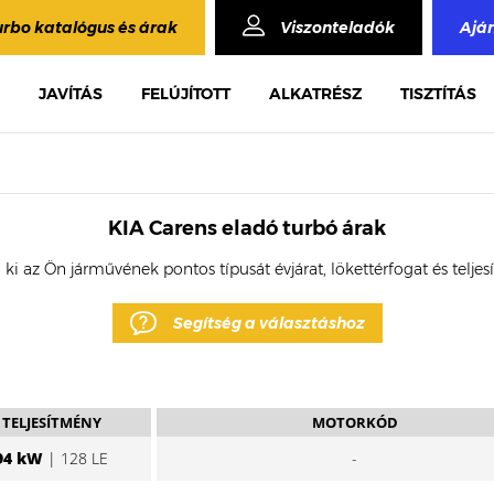
urbo katalógus és árak
Viszonteladók
Ajá
JAVÍTÁS
FELÚJÍTOTT
ALKATRÉSZ
TISZTÍTÁS
KIA Carens eladó turbó árak
 ki az Ön járművének pontos típusát évjárat, lökettérfogat és telje
Segítség a választáshoz
TELJESÍTMÉNY
MOTORKÓD
94 kW
| 128 LE
-