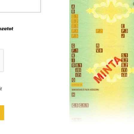
ozat
ot
ő!