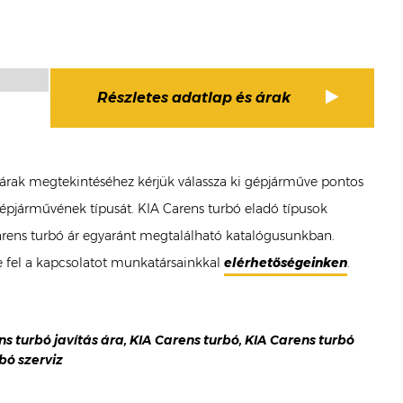
Részletes adatlap és árak
bó árak megtekintéséhez kérjük válassza ki gépjárműve pontos
 gépjárművének típusát. KIA Carens turbó eladó típusok
 Carens turbó ár egyaránt megtalálható katalógusunkban.
e fel a kapcsolatot munkatársainkkal
elérhetőségeinken
.
ens turbó javítás ára, KIA Carens turbó, KIA Carens turbó
bó szerviz