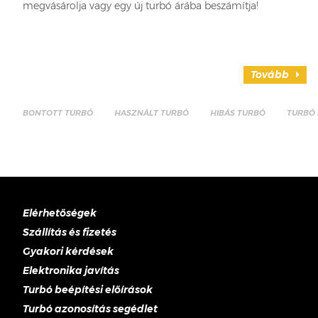
megvásárolja vagy egy új turbó árába beszámítja!
Tovább
BONTOTT TURBÓ
HASZNÁLT TURBÓ
HIBÁS TURBÓ
TURBÓ 
Elérhetőségek
Szállítás és fizetés
Gyakori kérdések
Elektronika javítás
Turbó beépítési előírások
Turbó azonosítás segédlet