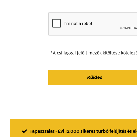
*A csillaggal jelölt mezők kitöltése kötelez
Tapasztalat - Évi 12.000 sikeres turbó felújítás és e