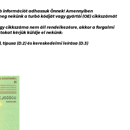
bb információt adhassuk Önnek! Amennyiben
 meg nekünk a turbó kódját vagy gyártói (OE) cikkszámát
gy cikkszáma nem áll rendelkezésre, akkor a forgalmi
okat kérjük küldje el nekünk:
 típusa (D.2) és kereskedelmi leírása (D.3)