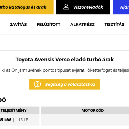
urbo katalógus és árak
Viszonteladók
Ajá
JAVÍTÁS
FELÚJÍTOTT
ALKATRÉSZ
TISZTÍTÁS
Toyota Avensis Verso eladó turbó árak
 ki az Ön járművének pontos típusát évjárat, lökettérfogat és telje
Segítség a választáshoz
bó
TELJESÍTMÉNY
MOTORKÓD
85 kW
| 116 LE
-