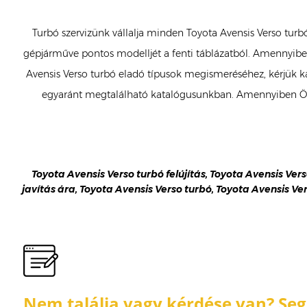
Turbó szervizünk vállalja minden Toyota Avensis Verso turbó
gépjárműve pontos modelljét a fenti táblázatból. Amennyiben 
Avensis Verso turbó eladó típusok megismeréséhez, kérjük katt
egyaránt megtalálható katalógusunkban. Amennyiben Ön m
Toyota Avensis Verso turbó felújítás, Toyota Avensis Vers
javítás ára, Toyota Avensis Verso turbó, Toyota Avensis Ver
Nem találja vagy kérdése van? Segí