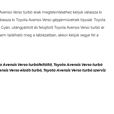
 Avensis Verso turbó árak megtekintéséhez kérjük válassza ki
álassza ki Toyota Avensis Verso gépjárművének típusát. Toyota
yári, utángyártott és felújított Toyota Avensis Verso turbó ár
m található meg a táblázatban, akkor kérjük vegye fel a
ta Avensis Verso turbófeltöltő, Toyota Avensis Verso turbó
vensis Verso eladó turbó, Toyota Avensis Verso turbó szerviz