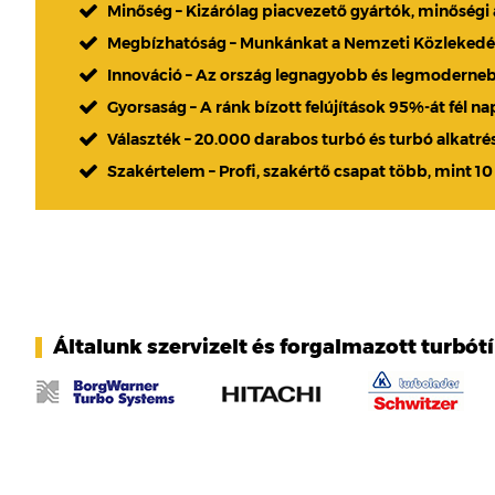
Minőség – Kizárólag piacvezető gyártók, minőségi
Megbízhatóság – Munkánkat a Nemzeti Közlekedési
Innováció – Az ország legnagyobb és legmoderne
Gyorsaság – A ránk bízott felújítások 95%-át fél n
Választék – 20.000 darabos turbó és turbó alkatré
Szakértelem – Profi, szakértő csapat több, mint 10
Általunk szervizelt és forgalmazott turbót