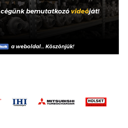
 cégünk bemutatkozó
videó
ját!
a weboldal... Köszönjük!