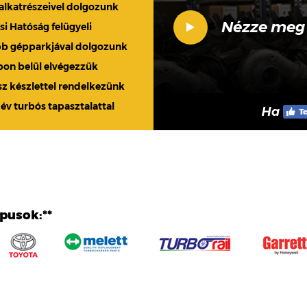
 alkatrészeivel dolgozunk
Nézze meg
 Hatóság felügyeli
bb gépparkjával dolgozunk
apon belül elvégezzük
sz készlettel rendelkezünk
 év turbós tapasztalattal
Ha
ípusok:**