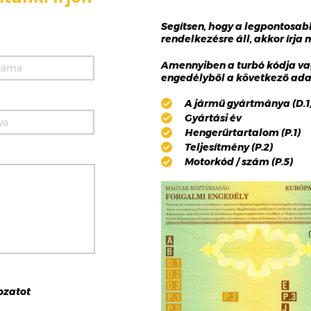
Segítsen, hogy a legpontosa
rendelkezésre áll, akkor írja
Amennyiben a turbó kódja va
engedélyből a következő adat
A jármű gyártmánya (D.1),
Gyártási év
Hengerűrtartalom (P.1)
Teljesítmény (P.2)
Motorkód / szám (P.5)
ozat
ot