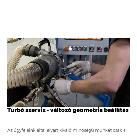
Turbó szerviz - változó geometria beállítás
Az ügyfeleink által elvárt kiváló minőségű munkát csak a