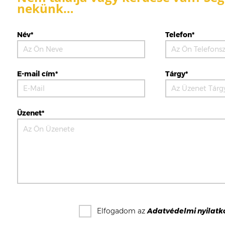
nekünk…
Név*
Telefon*
E-mail cím*
Tárgy*
Üzenet*
Elfogadom az
Adatvédelmi nyilatk