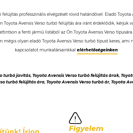
 felújítás professzinális elvégzését rövid határidővel. Eladó Toyota
Toyota Avensis Verso turbó felújítás ára iránt érdeklődik, kérjük v
intson a fenti jármű listából az Ön Toyota Avensis Verso típusára. G
égis olyan eladó Toyota Avensis Verso turbó típust keres, ami ne
kapcsolatot munkatársainkkal
elérhetőségeinken
.
o turbó javítás, Toyota Avensis Verso turbó felújítás árak, Toyo
so turbó felújítás ára, Toyota Avensis Verso turbó ár, Toyota A
Figyelem
tünk! Írjon