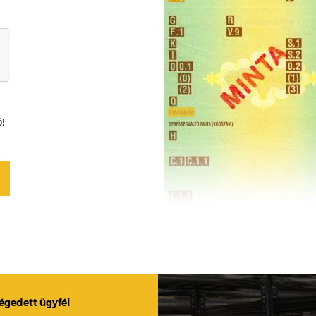
ő!
légedett ügyfél