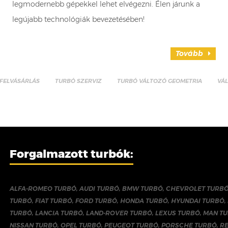
legmodernebb gépekkel lehet elvégezni. Élen járunk a
legújabb technológiák bevezetésében!
Tovább
FELVÁSÁRLÁS
TURBÓ SZERVIZ
TURBÓ VÁLTOZÓ GEOMETRIA
VÁ
Forgalmazott turbók:
ALFA-ROMEO TURBÓ
,
AUDI TURBÓ
,
BMW TURBÓ
,
CHEVROLET TURB
TURBÓ
,
FIAT TURBÓ
,
FORD TURBÓ
,
HONDA TURBÓ
,
HYUNDAI TURBÓ
,
TURBÓ
,
LANCIA TURBÓ
,
LAND-ROVER TURBÓ
,
LEXUS TURBÓ
,
MAN T
NISSAN TURBÓ
,
OPEL TURBÓ
,
PEUGEOT TURBÓ
,
PORSCHE TURBÓ
,
R