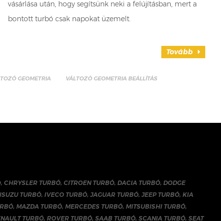
vásárlása után, hogy segítsünk neki a felújításban, mert a
bontott turbó csak napokat üzemelt.
Tovább
LTOZÓ GEOMETRIA
VÁLTOZÓ GEOMETRIA BEÁLLÍTÁS
Ó
,
CHRYSLER TURBÓ
,
CITROEN TURBÓ
,
DACIA TURBÓ
,
DODGE
ISUZU TURBÓ
,
IVECO TURBÓ
,
JAGUAR TURBÓ
,
JEEP TURBÓ
,
KIA
URBÓ
,
MAZDA TURBÓ
,
MERCEDES TURBÓ
,
MITSUBISHI TURBÓ
,
ENAULT TURBÓ
,
ROVER TURBÓ
,
SAAB TURBÓ
,
SCANIA TURBÓ
,
SEAT