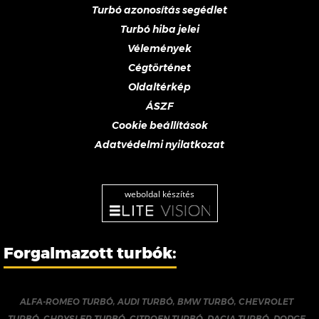
Turbó azonosítás segédlet
Turbó hiba jelei
Vélemények
Cégtörténet
Oldaltérkép
ÁSZF
Cookie beállítások
Adatvédelmi nyilatkozat
weboldal készítés
Forgalmazott turbók:
ALFA-ROMEO TURBÓ
,
AUDI TURBÓ
,
BMW TURBÓ
,
CHEVROLET
TURBÓ
,
CHRYSLER TURBÓ
,
CITROEN TURBÓ
,
DACIA TURBÓ
,
DODGE