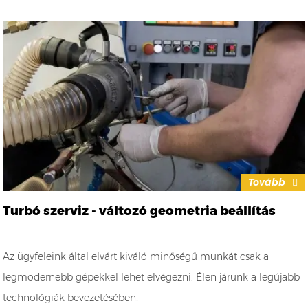
Tovább
Turbó szerviz - változó geometria beállítás
Az ügyfeleink által elvárt kiváló minőségű munkát csak a
legmodernebb gépekkel lehet elvégezni. Élen járunk a legújabb
technológiák bevezetésében!