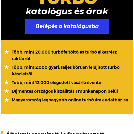
katalógus és árak
Belépés a katalógusba
Több, mint 20.000 turbófeltöltő és turbó alkatrész
raktárról
Több, mint 2.000 gyári, teljes körűen felújított turbó
készletről
Több, mint 12.000 elégedett vásárló évente
Díjmentes országos kiszállítás 1 munkanapon belül
Magyarország legnagyobb online turbó árak adatbázisa