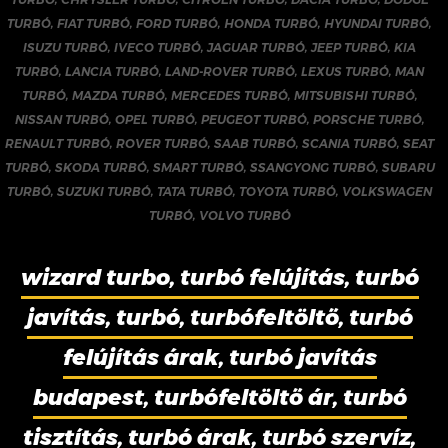
TURBÓ
,
FIAT TURBÓ
,
FORD TURBÓ
,
HONDA TURBÓ
,
HYUNDAI TURBÓ
,
ISUZU TURBÓ
,
IVECO TURBÓ
,
JAGUAR TURBÓ
,
JEEP TURBÓ
,
KIA
TURBÓ
,
LANCIA TURBÓ
,
LAND-ROVER TURBÓ
,
LEXUS TURBÓ
,
MAN
TURBÓ
,
MAZDA TURBÓ
,
MERCEDES TURBÓ
,
MITSUBISHI TURBÓ
,
NISSAN TURBÓ
,
OPEL TURBÓ
,
PEUGEOT TURBÓ
,
PORSCHE TURBÓ
,
RENAULT TURBÓ
,
ROVER TURBÓ
,
SAAB TURBÓ
,
SCANIA TURBÓ
,
SEAT
TURBÓ
,
SKODA TURBÓ
,
SMART TURBÓ
,
SSANGYONG TURBÓ
,
SUBARU
TURBÓ
,
SUZUKI TURBÓ
,
TATA TURBÓ
,
TOYOTA TURBÓ
,
VOLKSWAGEN
TURBÓ
,
VOLVO TURBÓ
wizard turbo, turbó felújítás, turbó
javítás, turbó, turbófeltöltő, turbó
felújítás árak, turbó javítás
budapest, turbófeltöltő ár, turbó
tisztítás, turbó árak, turbó szervíz,