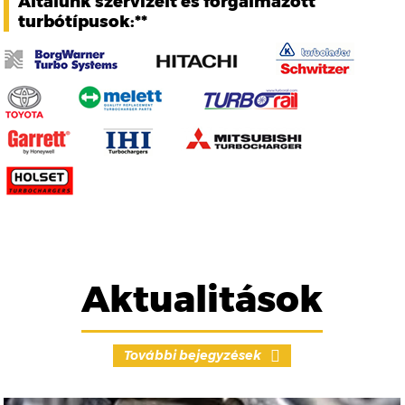
Általunk szervizelt és forgalmazott
turbótípusok:**
Aktualitások
További bejegyzések