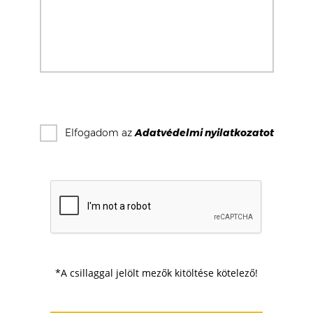
Elfogadom az
Adatvédelmi nyilatkozat
ot
*A csillaggal jelölt mezők kitöltése kötelező!