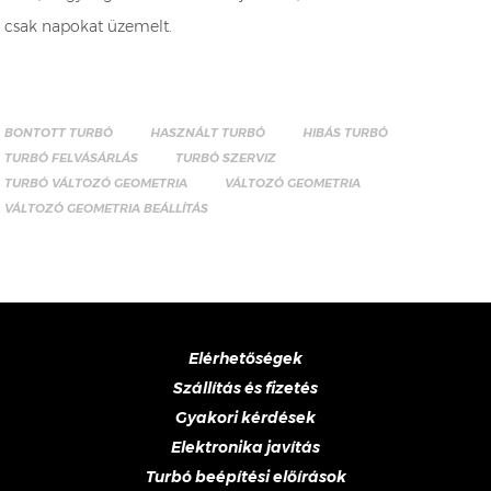
csak napokat üzemelt.
BONTOTT TURBÓ
HASZNÁLT TURBÓ
HIBÁS TURBÓ
TURBÓ FELVÁSÁRLÁS
TURBÓ SZERVIZ
TURBÓ VÁLTOZÓ GEOMETRIA
VÁLTOZÓ GEOMETRIA
VÁLTOZÓ GEOMETRIA BEÁLLÍTÁS
Elérhetőségek
Szállítás és fizetés
Gyakori kérdések
Elektronika javítás
Turbó beépítési előírások