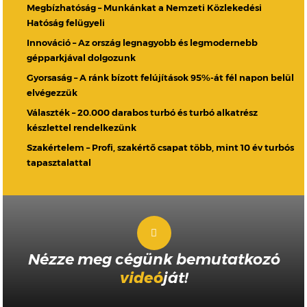
Megbízhatóság – Munkánkat a Nemzeti Közlekedési
Hatóság felügyeli
Innováció – Az ország legnagyobb és legmodernebb
gépparkjával dolgozunk
Gyorsaság – A ránk bízott felújítások 95%-át fél napon belül
elvégezzük
Választék – 20.000 darabos turbó és turbó alkatrész
készlettel rendelkezünk
Szakértelem – Profi, szakértő csapat több, mint 10 év turbós
tapasztalattal
Nézze meg cégünk bemutatkozó
videó
ját!