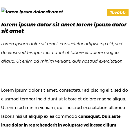
cillum dolore eu fugiat nulla pariatur. Excepteur sint occaecat
Tovább
cupidatat non proident, sunt in culpa qui officia deserunt
lorem ipsum dolor sit amet lorem ipsum dolor
mollit anim id est laborum
sit amet
Lorem ipsum dolor sit amet, consectetur adipiscing elit, sed
do eiusmod tempor incididunt ut labore et dolore magna
aliqua. Ut enim ad minim veniam, quis nostrud exercitation
ullamco laboris nisi ut aliquip ex ea commodo consequat.
Duis aute irure dolor in reprehenderit in voluptate velit esse
cillum dolore eu fugiat nulla pariatur. Excepteur sint occaecat
Lorem ipsum dolor sit amet, consectetur adipiscing elit, sed do
cupidatat non proident, sunt in culpa qui officia deserunt
eiusmod tempor incididunt ut labore et dolore magna aliqua.
mollit anim id est laborum
Ut enim ad minim veniam, quis nostrud exercitation ullamco
laboris nisi ut aliquip ex ea commodo
consequat. Duis aute
irure dolor in reprehenderit in voluptate velit esse cillum