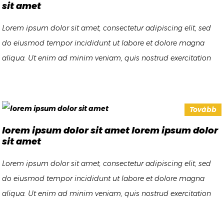
sit amet
Lorem ipsum dolor sit amet, consectetur adipiscing elit, sed
do eiusmod tempor incididunt ut labore et dolore magna
aliqua. Ut enim ad minim veniam, quis nostrud exercitation
ullamco laboris nisi ut aliquip ex ea commodo consequat.
Duis aute irure dolor in reprehenderit in voluptate velit esse
cillum dolore eu fugiat nulla pariatur. Excepteur sint occaecat
Tovább
cupidatat non proident, sunt in culpa qui officia deserunt
lorem ipsum dolor sit amet lorem ipsum dolor
mollit anim id est laborum
sit amet
Lorem ipsum dolor sit amet, consectetur adipiscing elit, sed
do eiusmod tempor incididunt ut labore et dolore magna
aliqua. Ut enim ad minim veniam, quis nostrud exercitation
ullamco laboris nisi ut aliquip ex ea commodo consequat.
Duis aute irure dolor in reprehenderit in voluptate velit esse