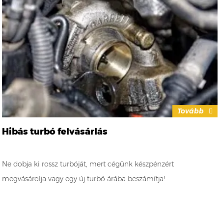
Tovább
Hibás turbó felvásárlás
Ne dobja ki rossz turbóját, mert cégünk készpénzért
megvásárolja vagy egy új turbó árába beszámítja!