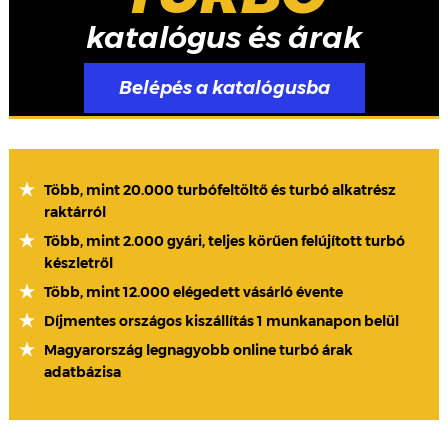
katalógus és árak
Belépés a katalógusba
Több, mint 20.000 turbófeltöltő és turbó alkatrész
raktárról
Több, mint 2.000 gyári, teljes körűen felújított turbó
készletről
Több, mint 12.000 elégedett vásárló évente
Díjmentes országos kiszállítás 1 munkanapon belül
Magyarország legnagyobb online turbó árak
adatbázisa