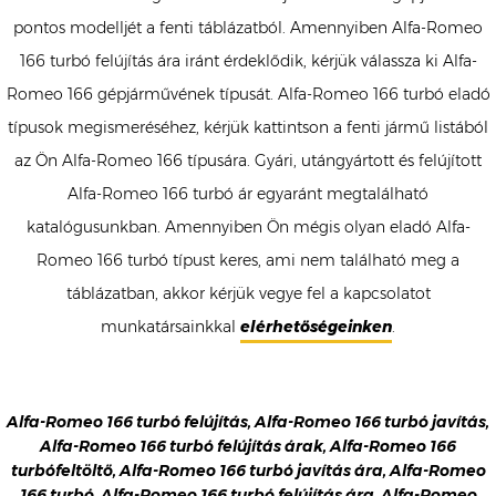
pontos modelljét a fenti táblázatból. Amennyiben Alfa-Romeo
166 turbó felújítás ára iránt érdeklődik, kérjük válassza ki Alfa-
Romeo 166 gépjárművének típusát. Alfa-Romeo 166 turbó eladó
típusok megismeréséhez, kérjük kattintson a fenti jármű listából
az Ön Alfa-Romeo 166 típusára. Gyári, utángyártott és felújított
Alfa-Romeo 166 turbó ár egyaránt megtalálható
katalógusunkban. Amennyiben Ön mégis olyan eladó Alfa-
Romeo 166 turbó típust keres, ami nem található meg a
táblázatban, akkor kérjük vegye fel a kapcsolatot
munkatársainkkal
elérhetőségeinken
.
Alfa-Romeo 166 turbó felújítás, Alfa-Romeo 166 turbó javítás,
Alfa-Romeo 166 turbó felújítás árak, Alfa-Romeo 166
turbófeltöltő, Alfa-Romeo 166 turbó javítás ára, Alfa-Romeo
166 turbó, Alfa-Romeo 166 turbó felújítás ára, Alfa-Romeo