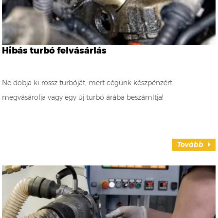
Hibás turbó felvásárlás
Ne dobja ki rossz turbóját, mert cégünk készpénzért
megvásárolja vagy egy új turbó árába beszámítja!
Tovább