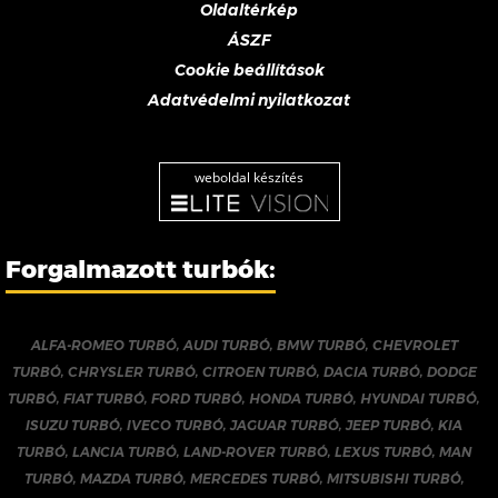
Oldaltérkép
ÁSZF
Cookie beállítások
Adatvédelmi nyilatkozat
weboldal készítés
Forgalmazott turbók:
ALFA-ROMEO TURBÓ
,
AUDI TURBÓ
,
BMW TURBÓ
,
CHEVROLET
TURBÓ
,
CHRYSLER TURBÓ
,
CITROEN TURBÓ
,
DACIA TURBÓ
,
DODGE
TURBÓ
,
FIAT TURBÓ
,
FORD TURBÓ
,
HONDA TURBÓ
,
HYUNDAI TURBÓ
,
ISUZU TURBÓ
,
IVECO TURBÓ
,
JAGUAR TURBÓ
,
JEEP TURBÓ
,
KIA
TURBÓ
,
LANCIA TURBÓ
,
LAND-ROVER TURBÓ
,
LEXUS TURBÓ
,
MAN
TURBÓ
,
MAZDA TURBÓ
,
MERCEDES TURBÓ
,
MITSUBISHI TURBÓ
,