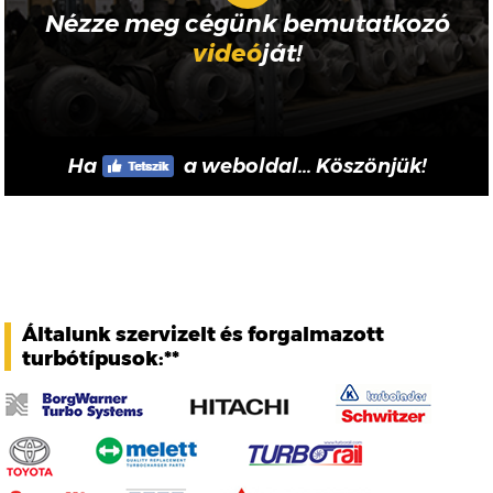
Nézze meg cégünk bemutatkozó
videó
ját!
Ha
a weboldal... Köszönjük!
Általunk szervizelt és forgalmazott
turbótípusok:**