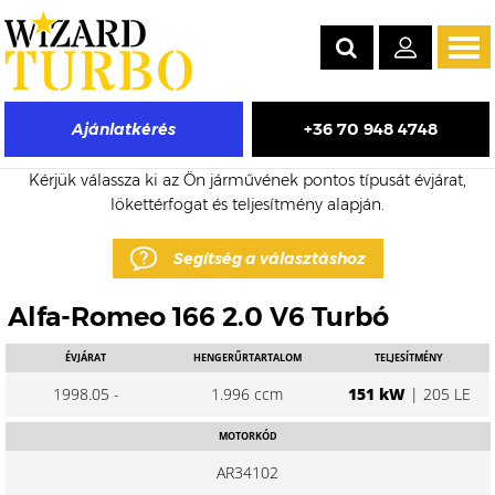
Tog
navi
+36 70 948 4748
Ajánlatkérés
Alfa-Romeo 166 eladó turbó árak
Kérjük válassza ki az Ön járművének pontos típusát évjárat,
lökettérfogat és teljesítmény alapján.
Segítség a választáshoz
Alfa-Romeo 166 2.0 V6 Turbó
ÉVJÁRAT
HENGERŰRTARTALOM
TELJESÍTMÉNY
1998.05 -
1.996 ccm
151 kW
| 205 LE
MOTORKÓD
AR34102