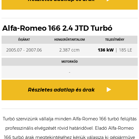
Alfa-Romeo 166 2.4 JTD Turbó
ÉVJÁRAT
HENGERŰRTARTALOM
TELJESÍTMÉNY
2005.07 - 2007.06
2.387 ccm
136 kW
| 185 LE
MOTORKÓD
-
Részletes adatlap és árak
Turbó szervizünk vállalja minden Alfa-Romeo 166 turbó felújítás
professzinális elvégzését rövid határidővel. Eladó Alfa-Romeo
166 turbó árak megtekintéséhez kérjük válassza ki gépjárműve