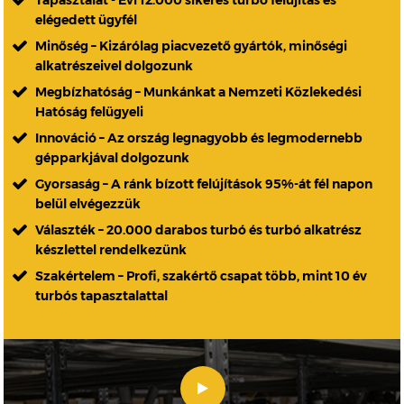
Tapasztalat - Évi 12.000 sikeres turbó felújítás és
elégedett ügyfél
Minőség – Kizárólag piacvezető gyártók, minőségi
alkatrészeivel dolgozunk
Megbízhatóság – Munkánkat a Nemzeti Közlekedési
Hatóság felügyeli
Innováció – Az ország legnagyobb és legmodernebb
gépparkjával dolgozunk
Gyorsaság – A ránk bízott felújítások 95%-át fél napon
belül elvégezzük
Választék – 20.000 darabos turbó és turbó alkatrész
készlettel rendelkezünk
Szakértelem – Profi, szakértő csapat több, mint 10 év
turbós tapasztalattal