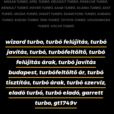
NISSAN TURBÓ
,
OPEL TURBÓ
,
PEUGEOT TURBÓ
,
PORSCHE TURBÓ
,
RENAULT TURBÓ
,
ROVER TURBÓ
,
SAAB TURBÓ
,
SCANIA TURBÓ
,
SEAT
TURBÓ
,
SKODA TURBÓ
,
SMART TURBÓ
,
SSANGYONG TURBÓ
,
SUBARU
TURBÓ
,
SUZUKI TURBÓ
,
TATA TURBÓ
,
TOYOTA TURBÓ
,
VOLKSWAGEN
TURBÓ
,
VOLVO TURBÓ
wizard turbo, turbó felújítás, turbó
javítás, turbó, turbófeltöltő, turbó
felújítás árak, turbó javítás
budapest, turbófeltöltő ár, turbó
tisztítás, turbó árak, turbó szervíz,
eladó turbó, turbó eladó, garrett
turbo, gt1749v