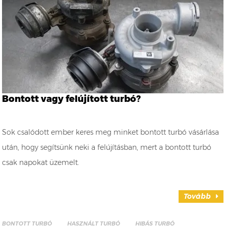
Bontott vagy felújított turbó?
Sok csalódott ember keres meg minket bontott turbó vásárlása
után, hogy segítsünk neki a felújításban, mert a bontott turbó
csak napokat üzemelt.
Tovább
BONTOTT TURBÓ
HASZNÁLT TURBÓ
HIBÁS TURBÓ