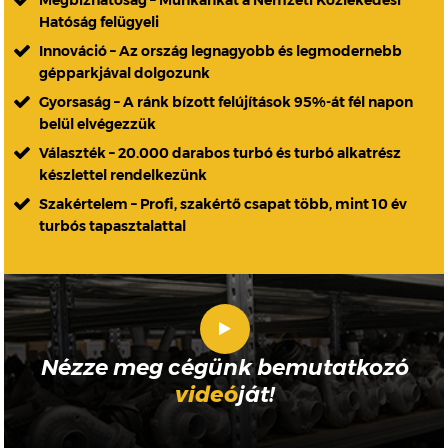
Megbízhatóság – Munkánkat a Nemzeti Közlekedési
Hatóság felügyeli
Innováció – Az ország legnagyobb és legmodernebb
gépparkjával dolgozunk
Gyorsaság – A ránk bízott felújítások 95%-át fél napon
belül elvégezzük
Választék – 20.000 darabos turbó és turbó alkatrész
készlettel rendelkezünk
Szakértelem – Profi, szakértő csapat több, mint 10 év
turbós tapasztalattal
Nézze meg cégünk bemutatkozó
videó
ját!