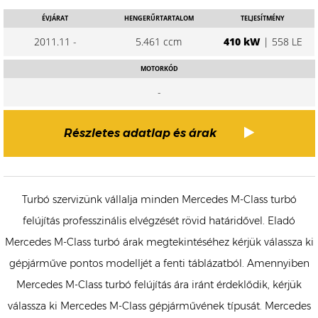
ÉVJÁRAT
HENGERŰRTARTALOM
TELJESÍTMÉNY
2011.11 -
5.461 ccm
410 kW
| 558 LE
MOTORKÓD
-
Részletes adatlap és árak
Turbó szervizünk vállalja minden Mercedes M-Class turbó
felújítás professzinális elvégzését rövid határidővel. Eladó
Mercedes M-Class turbó árak megtekintéséhez kérjük válassza ki
gépjárműve pontos modelljét a fenti táblázatból. Amennyiben
Mercedes M-Class turbó felújítás ára iránt érdeklődik, kérjük
válassza ki Mercedes M-Class gépjárművének típusát. Mercedes