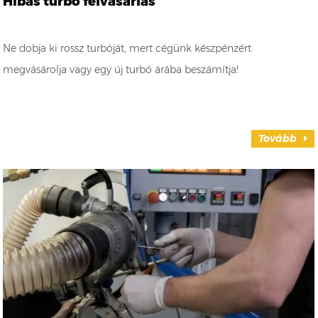
Hibás turbó felvásárlás
Ne dobja ki rossz turbóját, mert cégünk készpénzért
megvásárolja vagy egy új turbó árába beszámítja!
Tovább