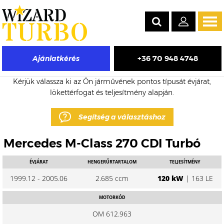
Tog
navi
+36 70 948 4748
Ajánlatkérés
Mercedes M-Class eladó turbó árak
Kérjük válassza ki az Ön járművének pontos típusát évjárat,
lökettérfogat és teljesítmény alapján.
Segítség a választáshoz
Mercedes M-Class 270 CDI Turbó
ÉVJÁRAT
HENGERŰRTARTALOM
TELJESÍTMÉNY
1999.12 - 2005.06
2.685 ccm
120 kW
| 163 LE
MOTORKÓD
OM 612.963