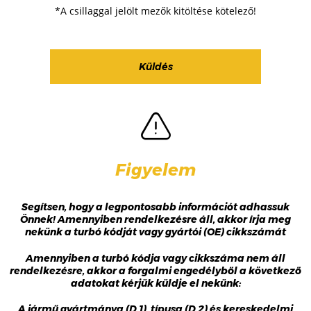
*A csillaggal jelölt mezők kitöltése kötelező!
Figyelem
Segítsen, hogy a legpontosabb információt adhassuk
Önnek! Amennyiben rendelkezésre áll, akkor írja meg
nekünk a turbó kódját vagy gyártói (OE) cikkszámát
Amennyiben a turbó kódja vagy cikkszáma nem áll
rendelkezésre, akkor a forgalmi engedélyből a következő
adatokat kérjük küldje el nekünk:
A jármű gyártmánya (D.1), típusa (D.2) és kereskedelmi