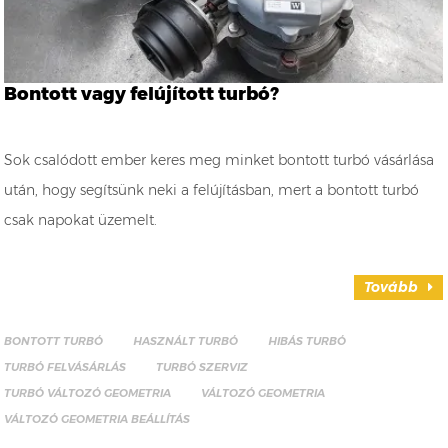
Bontott vagy felújított turbó?
Sok csalódott ember keres meg minket bontott turbó vásárlása
után, hogy segítsünk neki a felújításban, mert a bontott turbó
csak napokat üzemelt.
Tovább
BONTOTT TURBÓ
HASZNÁLT TURBÓ
HIBÁS TURBÓ
TURBÓ FELVÁSÁRLÁS
TURBÓ SZERVIZ
TURBÓ VÁLTOZÓ GEOMETRIA
VÁLTOZÓ GEOMETRIA
VÁLTOZÓ GEOMETRIA BEÁLLÍTÁS