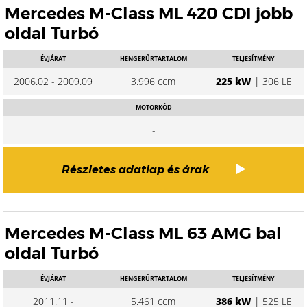
Mercedes M-Class ML 420 CDI jobb
oldal Turbó
ÉVJÁRAT
HENGERŰRTARTALOM
TELJESÍTMÉNY
2006.02 - 2009.09
3.996 ccm
225 kW
| 306 LE
MOTORKÓD
-
Részletes adatlap és árak
Mercedes M-Class ML 63 AMG bal
oldal Turbó
ÉVJÁRAT
HENGERŰRTARTALOM
TELJESÍTMÉNY
2011.11 -
5.461 ccm
386 kW
| 525 LE