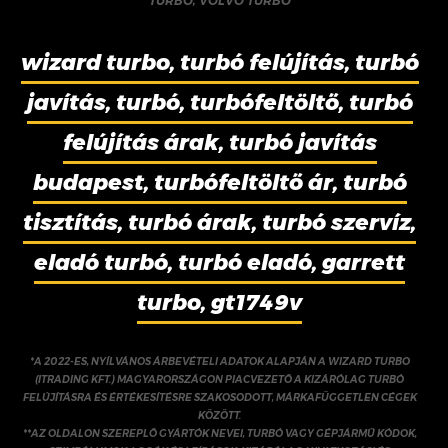
TURBÓ
,
VOLVO TURBÓ
wizard turbo, turbó felújítás, turbó
javítás, turbó, turbófeltöltő, turbó
felújítás árak, turbó javítás
budapest, turbófeltöltő ár, turbó
tisztítás, turbó árak, turbó szervíz,
eladó turbó, turbó eladó, garrett
turbo, gt1749v
*A 2022-ES, NYÍLVÁNOS ÁRBEVÉTELI ADATOK ALAPJÁN A WIZARD TURBO
(ITRADING KFT.) MAGYARORSZÁGON PIACVEZETŐ A KIZÁRÓLAG TURBÓ
FELÚJÍTÁSRA ÉS ÉRTÉKESÍTÉSRE SZAKOSODOTT, MÁRKAFÜGGETLEN CÉGEK
KÖZÖTT.
**AZ OLDALON SZEREPLŐ GYÁRTÓK NEVEI, TURBÓ VAGY GÉPJÁRMŰ KÓDOK,