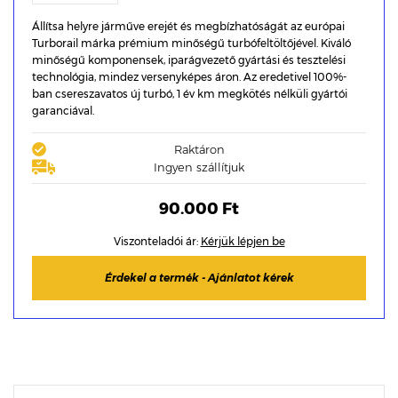
Állítsa helyre járműve erejét és megbízhatóságát az európai
Turborail márka prémium minőségű turbófeltöltőjével. Kiváló
minőségű komponensek, iparágvezető gyártási és tesztelési
technológia, mindez versenyképes áron. Az eredetivel 100%-
ban csereszavatos új turbó, 1 év km megkötés nélküli gyártói
garanciával.
Raktáron
Ingyen szállítjuk
90.000 Ft
Viszonteladói ár:
Kérjük lépjen be
Érdekel a termék - Ajánlatot kérek