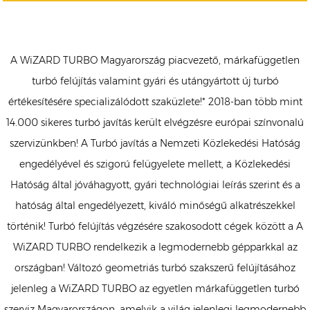
A WiZARD TURBO Magyarország piacvezető, márkafüggetlen
turbó felújítás valamint gyári és utángyártott új turbó
értékesítésére specializálódott szaküzlete!* 2018-ban több mint
14.000 sikeres turbó javítás került elvégzésre európai színvonalú
szervizünkben! A Turbó javítás a Nemzeti Közlekedési Hatóság
engedélyével és szigorú felügyelete mellett, a Közlekedési
Hatóság által jóváhagyott, gyári technológiai leírás szerint és a
hatóság által engedélyezett, kiváló minőségű alkatrészekkel
történik! Turbó felújítás végzésére szakosodott cégek között a A
WiZARD TURBO rendelkezik a legmodernebb gépparkkal az
országban! Változó geometriás turbó szakszerű felújításához
jelenleg a WiZARD TURBO az egyetlen márkafüggetlen turbó
szerviz Magyarországon, amelyik a világ jelenlegi legmodernebb