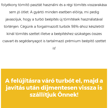
folyékony tömítő pasztát használni és a régi tömítés visszarakása
sem jó ötlet. A gyártó minden esetben előírja, mi pedig
javasoljuk, hogy a turbó beépítés új tömítések használatával
történjen. Cégünk a forgalmazott turbók 98%-ához készletről
kínál tömítés szettet illetve a beépítéshez szükséges összes
csavart és segédanyagot is tartalmazó prémium beépítő szettet
is!
A felújításra váró turbót el, majd a
javítás után díjmentesen vissza is
szállítjuk Önnek!