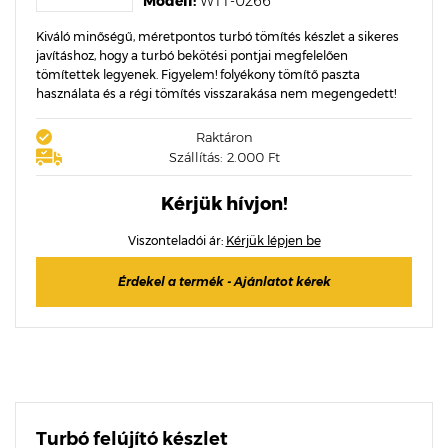
Modell:
WTT-0266
Kiváló minőségű, méretpontos turbó tömítés készlet a sikeres
javításhoz, hogy a turbó bekötési pontjai megfelelően
tömítettek legyenek. Figyelem! folyékony tömítő paszta
használata és a régi tömítés visszarakása nem megengedett!
Raktáron
Szállítás: 2.000 Ft
Kérjük hívjon!
Viszonteladói ár:
Kérjük lépjen be
Érdekel a termék - Ajánlatot kérek
Turbó felújító készlet