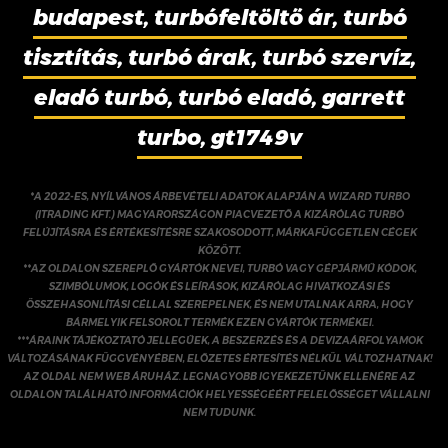
budapest, turbófeltöltő ár, turbó
tisztítás, turbó árak, turbó szervíz,
eladó turbó, turbó eladó, garrett
turbo, gt1749v
*A 2022-ES, NYÍLVÁNOS ÁRBEVÉTELI ADATOK ALAPJÁN A WIZARD TURBO
(ITRADING KFT.) MAGYARORSZÁGON PIACVEZETŐ A KIZÁRÓLAG TURBÓ
FELÚJÍTÁSRA ÉS ÉRTÉKESÍTÉSRE SZAKOSODOTT, MÁRKAFÜGGETLEN CÉGEK
KÖZÖTT.
**AZ OLDALON SZEREPLŐ GYÁRTÓK NEVEI, TURBÓ VAGY GÉPJÁRMŰ KÓDOK,
SZIMBÓLUMOK, LOGÓK ÉS LEÍRÁSOK, KIZÁRÓLAG HIVATKOZÁSI ÉS
ÖSSZEHASONLÍTÁSI CÉLLAL SZEREPELNEK, ÉS NEM UTALNAK ARRA, HOGY
BÁRMELYIK FELSOROLT TERMÉK EZEN GYÁRTÓK TERMÉKEI.
***ÁRAINK TÁJÉKOZTATÓ JELLEGŰEK, A BESZERZÉS ÉS A DEVIZAÁRFOLYAMOK
VÁLTOZÁSÁNAK FÜGGVÉNYÉBEN, ELŐZETES ÉRTESÍTÉS NÉLKÜL VÁLTOZHATNAK!
AZ OLDAL NEM WEB ÁRUHÁZ. LEGNAGYOBB IGYEKEZETÜNK ELLENÉRE AZ
OLDALON TALÁLHATÓ INFORMÁCIÓK HELYESSÉGÉÉRT FELELŐSSÉGET VÁLLALNI
NEM TUDUNK.