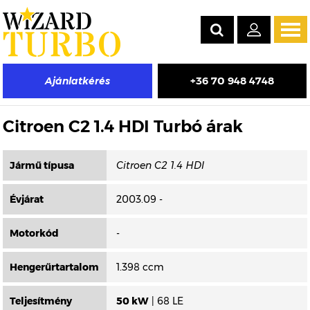
Tog
navi
+36 70 948 4748
Ajánlatkérés
Másik típus választása
Citroen C2 1.4 HDI Turbó árak
Jármű típusa
Évjárat
2003.09 -
Motorkód
-
Hengerűrtartalom
1.398 ccm
Teljesítmény
50 kW
| 68 LE