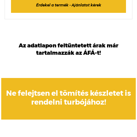
Érdekel a termék - Ajánlatot kérek
Az adatlapon feltűntetett árak már
tartalmazzák az ÁFÁ-t!
Ne felejtsen el tömítés készletet is
rendelni turbójához!