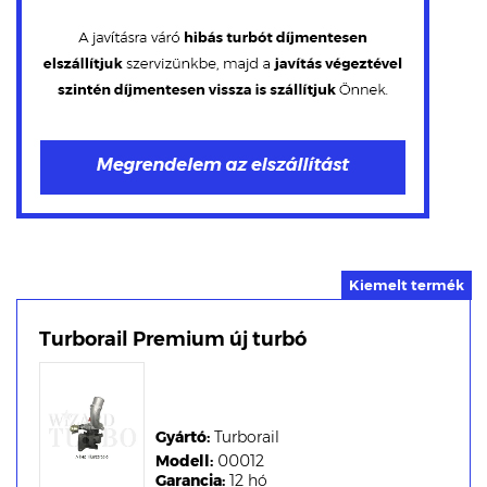
Turborail Premium új turbó
Gyártó:
Turborail
Modell:
00012
Garancia:
12 hó