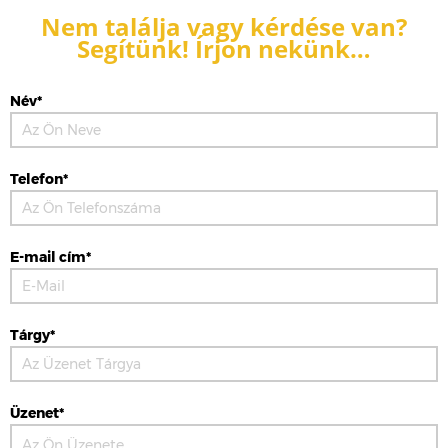
Nem találja vagy kérdése van?
Segítünk! Írjon nekünk…
Név*
Telefon*
E-mail cím*
Tárgy*
Üzenet*