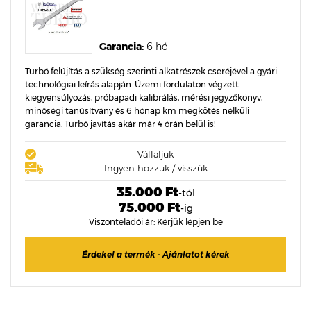
Garancia:
6 hó
Turbó felújítás a szükség szerinti alkatrészek cseréjével a gyári
technológiai leírás alapján. Üzemi fordulaton végzett
kiegyensúlyozás, próbapadi kalibrálás, mérési jegyzőkönyv,
minőségi tanúsítvány és 6 hónap km megkötés nélküli
garancia. Turbó javítás akár már 4 órán belül is!
Vállaljuk
Ingyen hozzuk / visszük
35.000 Ft
-tól
75.000 Ft
-ig
Viszonteladói ár:
Kérjük lépjen be
Érdekel a termék - Ajánlatot kérek