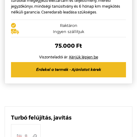
turbóval megegyező élettartam és teljesítmény, mérési
jegyzőkönyv, minőségi tanúsítvány és 6 hónap km megkötés
nélküli garancia. Cseredarab leadása szükséges.
Raktáron
Ingyen szállítjuk
75.000 Ft
Viszonteladói ár:
Kérjük lépjen be
Érdekel a termék - Ajánlatot kérek
Turbó felújítás, javítás