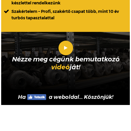
készlettel rendelkezünk
Szakértelem – Profi, szakértő csapat több, mint 10 év
turbós tapasztalattal
Nézze meg cégünk bemutatkozó
videó
ját!
Ha
a weboldal... Köszönjük!