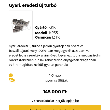
Gyári, eredeti új turbó
Gyártó:
KKK
Modell:
KP35
Garancia:
12 hó
Gyári, eredeti új turbó a jármű gyártójának hivatalos
beszállítójától, mely 100% -ban megegyezik azzal, amivel
eredetileg is szerelték a járművet. Ugyanezt tudja megvásárolni
márkaszervizben is, csak rendszerint lényegesen drágábban. 1
év km megkötés nélküli gyártói garancia.
1-3 nap
Ingyen szállítjuk
145.000 Ft
Viszonteladói ár:
Kérjük lépjen be