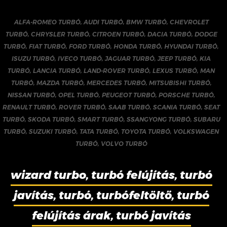
ALFA-ROMEO TURBÓ
,
AUDI TURBÓ
,
BMW TURBÓ
,
CHEVROLET
TURBÓ
,
CHRYSLER TURBÓ
,
CITROEN TURBÓ
,
DACIA TURBÓ
,
DODGE
TURBÓ
,
FIAT TURBÓ
,
FORD TURBÓ
,
HONDA TURBÓ
,
HYUNDAI TURBÓ
,
ISUZU TURBÓ
,
IVECO TURBÓ
,
JAGUAR TURBÓ
,
JEEP TURBÓ
,
KIA
TURBÓ
,
LANCIA TURBÓ
,
LAND-ROVER TURBÓ
,
LEXUS TURBÓ
,
MAN
TURBÓ
,
MAZDA TURBÓ
,
MERCEDES TURBÓ
,
MITSUBISHI TURBÓ
,
NISSAN TURBÓ
,
OPEL TURBÓ
,
PEUGEOT TURBÓ
,
PORSCHE TURBÓ
,
RENAULT TURBÓ
,
ROVER TURBÓ
,
SAAB TURBÓ
,
SCANIA TURBÓ
,
SEAT
TURBÓ
,
SKODA TURBÓ
,
SMART TURBÓ
,
SSANGYONG TURBÓ
,
SUBARU
TURBÓ
,
SUZUKI TURBÓ
,
TATA TURBÓ
,
TOYOTA TURBÓ
,
VOLKSWAGEN
TURBÓ
,
VOLVO TURBÓ
wizard turbo, turbó felújítás, turbó
javítás, turbó, turbófeltöltő, turbó
felújítás árak, turbó javítás