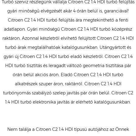
Turbó szerviz részlegünk vállalja Citroen C2 1.4 HDI turbó felújítás
gyári minőségű elvégzését akár 4 órán belül is, garanciával!
Citroen C2 1.4 HDI turbó felújítás ára megtekinthető a fenti
adatlapon. Gyári minőségű Citroen C2 1.4 HDI turbó középrész
raktáron. Azonnal készletről elvihető felújított Citroen C2 1.4 HDI
turbó árak megtalálhatóak katalógusunkban. Utángyártott és
gyári új Citroen C2 1.4 HDI turbó eladó készletről. Citroen C2 1.4
HDI turbó tisztítás és leragadt változó geometria tisztítása pár
órán belül akciós áron. Eladó Citroen C2 1.4 HDI turbó
alkatrészek szuper áron, raktárról. Citroen C2 1.4 HDI
turbónyomás szabályzó szelep javítás pár órán belül. Citroen C2
1.4 HDI turbó elektronika javítás ár elérhető katalógusunkban.
Nem találja a Citroen C2 1.4 HDI típusú autójához az Önnek