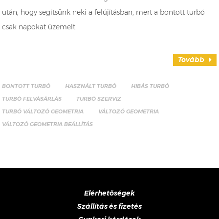
után, hogy segítsünk neki a felújításban, mert a bontott turbó
csak napokat üzemelt.
Tovább
BONTOTT TURBÓ
HASZNÁLT TURBÓ
HIBÁS TURBÓ
TURBÓ FELVÁSÁRLÁS
TURBÓ SZERVIZ
TURBÓ VÁLTOZÓ GEOMETRIA
VÁLTOZÓ GEOMETRIA
VÁLTOZÓ GEOMETRIA BEÁLLÍTÁS
Elérhetőségek
Szállítás és fizetés