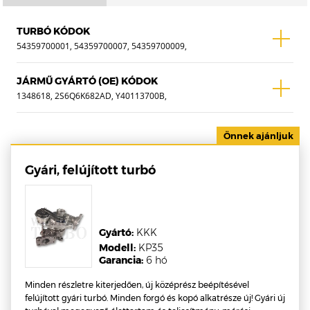
TURBÓ KÓDOK
54359700001, 54359700007, 54359700009,
54359710009, 54359880001, 54359880007,
54359880009, 1350000004
JÁRMŰ GYÁRTÓ (OE) KÓDOK
1348618, 2S6Q6K682AD, Y40113700B,
Y40113700A, Y40113700C, Y40113700,
9643574980, 9643675880, 9648759980,
1488986, 0375K0, 2S6Q6K682AC, 0375G9,
2S6Q6K682AA, 1219456, 2S6Q6K682AB,
Gyári, felújított turbó
1148107 , WTF-0074A
Gyártó:
KKK
Modell:
KP35
Garancia:
6 hó
Minden részletre kiterjedően, új középrész beépítésével
felújított gyári turbó. Minden forgó és kopó alkatrésze új! Gyári új