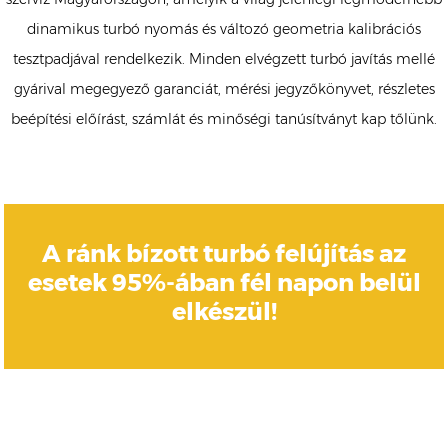
dinamikus turbó nyomás és változó geometria kalibrációs
tesztpadjával rendelkezik. Minden elvégzett turbó javítás mellé
gyárival megegyező garanciát, mérési jegyzőkönyvet, részletes
beépítési előírást, számlát és minőségi tanúsítványt kap tőlünk.
A ránk bízott turbó felújítás az
esetek 95%-ában fél napon belül
elkészül!