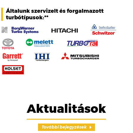
Általunk szervizelt és forgalmazott
turbótípusok:**
Aktualitások
További bejegyzések