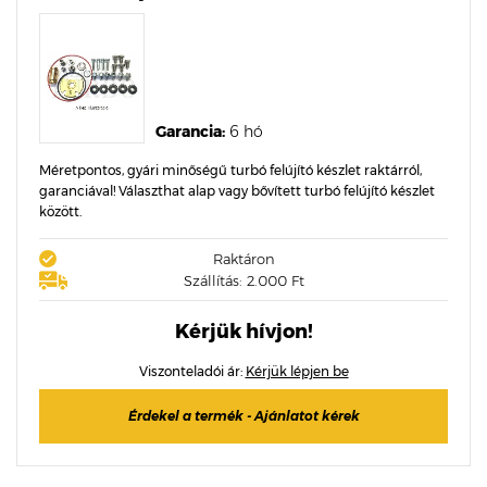
Garancia:
6 hó
Méretpontos, gyári minőségű turbó felújító készlet raktárról,
garanciával! Választhat alap vagy bővített turbó felújító készlet
között.
Raktáron
Szállítás: 2.000 Ft
Kérjük hívjon!
Viszonteladói ár:
Kérjük lépjen be
Érdekel a termék - Ajánlatot kérek