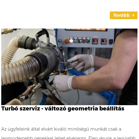
Tovább
Turbó szerviz - változó geometria beállítás
Az ügyfeleink által elvárt kiváló minőségű munkát csak a
legmodernebb gépekkel lehet elvégezni. Élen járunk a legújabb