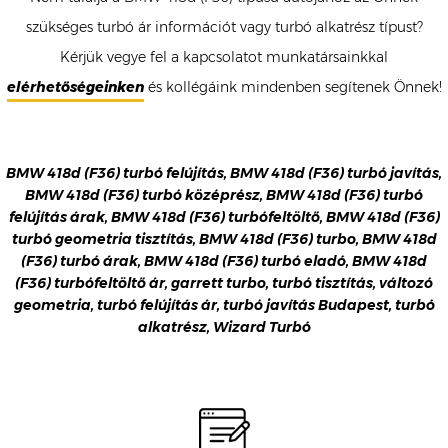
szükséges turbó ár információt vagy turbó alkatrész típust?
Kérjük vegye fel a kapcsolatot munkatársainkkal
elérhetőségeinken
és kollégáink mindenben segítenek Önnek!
BMW 418d (F36) turbó felújítás, BMW 418d (F36) turbó javítás,
BMW 418d (F36) turbó középrész, BMW 418d (F36) turbó
felújítás árak, BMW 418d (F36) turbófeltöltő, BMW 418d (F36)
turbó geometria tisztítás, BMW 418d (F36) turbo, BMW 418d
(F36) turbó árak, BMW 418d (F36) turbó eladó, BMW 418d
(F36) turbófeltöltő ár, garrett turbo, turbó tisztítás, változó
geometria, turbó felújítás ár, turbó javítás Budapest, turbó
alkatrész, Wizard Turbó