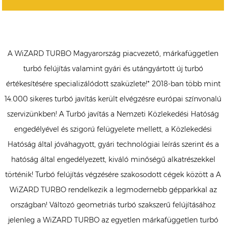
A WiZARD TURBO Magyarország piacvezető, márkafüggetlen
turbó felújítás valamint gyári és utángyártott új turbó
értékesítésére specializálódott szaküzlete!* 2018-ban több mint
14.000 sikeres turbó javítás került elvégzésre európai színvonalú
szervizünkben! A Turbó javítás a Nemzeti Közlekedési Hatóság
engedélyével és szigorú felügyelete mellett, a Közlekedési
Hatóság által jóváhagyott, gyári technológiai leírás szerint és a
hatóság által engedélyezett, kiváló minőségű alkatrészekkel
történik! Turbó felújítás végzésére szakosodott cégek között a A
WiZARD TURBO rendelkezik a legmodernebb gépparkkal az
országban! Változó geometriás turbó szakszerű felújításához
jelenleg a WiZARD TURBO az egyetlen márkafüggetlen turbó