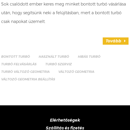
Sok csalódott ember keres meg minket bontott turbó vásárlása
után, hogy segítsünk neki a felújításban, mert a bontott turbó
csak napokat üzemelt.
Tovább
BONTOTT TURBÓ
HASZNÁLT TURBÓ
HIBÁS TURBÓ
TURBÓ FELVÁSÁRLÁS
TURBÓ SZERVIZ
TURBÓ VÁLTOZÓ GEOMETRIA
VÁLTOZÓ GEOMETRIA
VÁLTOZÓ GEOMETRIA BEÁLLÍTÁS
Elérhetőségek
Szállítás és fizetés