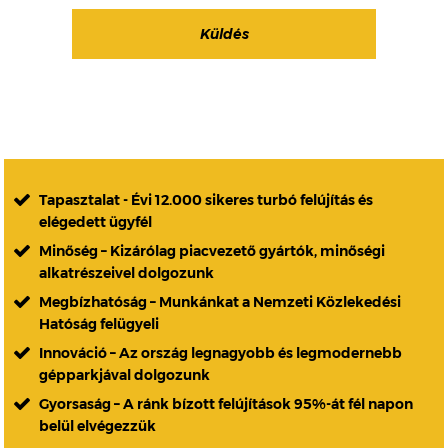
Tapasztalat - Évi 12.000 sikeres turbó felújítás és
elégedett ügyfél
Minőség – Kizárólag piacvezető gyártók, minőségi
alkatrészeivel dolgozunk
Megbízhatóság – Munkánkat a Nemzeti Közlekedési
Hatóság felügyeli
Innováció – Az ország legnagyobb és legmodernebb
gépparkjával dolgozunk
Gyorsaság – A ránk bízott felújítások 95%-át fél napon
belül elvégezzük