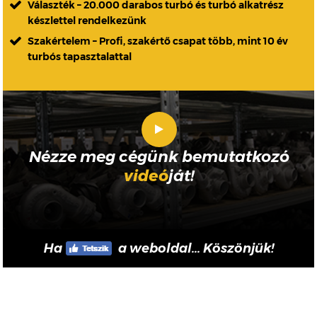
Választék – 20.000 darabos turbó és turbó alkatrész
készlettel rendelkezünk
Szakértelem – Profi, szakértő csapat több, mint 10 év
turbós tapasztalattal
Nézze meg cégünk bemutatkozó
videó
ját!
Ha
a weboldal... Köszönjük!