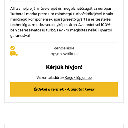
Állítsa helyre járműve erejét és megbízhatóságát az európai
Turborail márka prémium minőségű turbófeltöltőjével. Kiváló
minőségű komponensek, iparágvezető gyártási és tesztelési
technológia, mindez versenyképes áron. Az eredetivel 100%-
ban csereszavatos új turbó, 1 év km megkötés nélküli gyártói
garanciával.
Rendelésre
Ingyen szállítjuk
Kérjük hívjon!
Viszonteladói ár:
Kérjük lépjen be
Érdekel a termék - Ajánlatot kérek