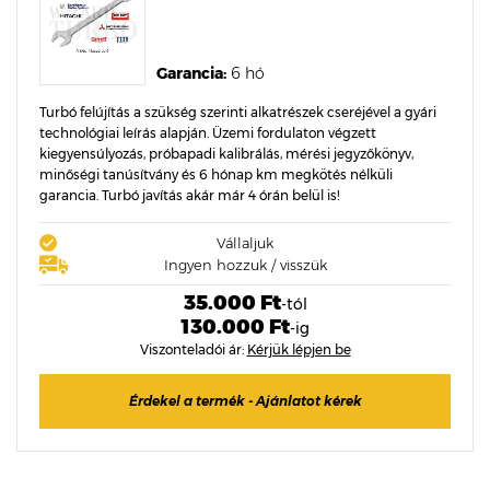
Garancia:
6 hó
Turbó felújítás a szükség szerinti alkatrészek cseréjével a gyári
technológiai leírás alapján. Üzemi fordulaton végzett
kiegyensúlyozás, próbapadi kalibrálás, mérési jegyzőkönyv,
minőségi tanúsítvány és 6 hónap km megkötés nélküli
garancia. Turbó javítás akár már 4 órán belül is!
Vállaljuk
Ingyen hozzuk / visszük
35.000 Ft
-tól
130.000 Ft
-ig
Viszonteladói ár:
Kérjük lépjen be
Érdekel a termék - Ajánlatot kérek