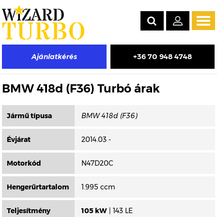
Tog
navi
+36 70 948 4748
Ajánlatkérés
Másik típus választása
BMW 418d (F36) Turbó árak
Jármű típusa
Évjárat
2014.03 -
Motorkód
N47D20C
Hengerűrtartalom
1.995 ccm
Teljesítmény
105 kW
| 143 LE