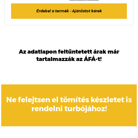
Érdekel a termék - Ajánlatot kérek
Az adatlapon feltűntetett árak már
tartalmazzák az ÁFÁ-t!
Ne felejtsen el tömítés készletet is
rendelni turbójához!