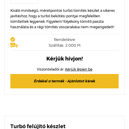
Kiváló minőségű, méretpontos turbó tömítés készlet a sikeres
javításhoz, hogy a turbó bekötési pontjai megfelelően
tömítettek legyenek. Figyelem! folyékony tömítő paszta
használata és a régi tömítés visszarakása nem megengedett!
Rendelésre
Szállítás: 2.000 Ft
Kérjük hívjon!
Viszonteladói ár:
Kérjük lépjen be
Érdekel a termék - Ajánlatot kérek
Turbó felújító készlet