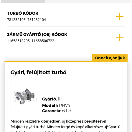
TURBÓ KÓDOK
781232103, 781232104
JÁRMŰ GYÁRTÓ (OE) KÓDOK
11658518205, 11658506722
Gyári, felújított turbó
Gyártó:
IHI
Modell:
RHV4
Garancia:
6 hó
Minden részletre kiterjedően, új középrész beépítésével
felújított gyári turbó. Minden forgó és kopó alkatrésze új! Gyári új