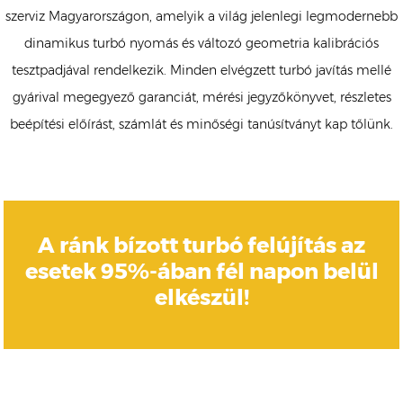
szerviz Magyarországon, amelyik a világ jelenlegi legmodernebb
dinamikus turbó nyomás és változó geometria kalibrációs
tesztpadjával rendelkezik. Minden elvégzett turbó javítás mellé
gyárival megegyező garanciát, mérési jegyzőkönyvet, részletes
beépítési előírást, számlát és minőségi tanúsítványt kap tőlünk.
A ránk bízott turbó felújítás az
esetek 95%-ában fél napon belül
elkészül!