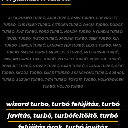
ALFA-ROMEO TURBÓ
,
AUDI TURBÓ
,
BMW TURBÓ
,
CHEVROLET
TURBÓ
,
CHRYSLER TURBÓ
,
CITROEN TURBÓ
,
DACIA TURBÓ
,
DODGE
TURBÓ
,
FIAT TURBÓ
,
FORD TURBÓ
,
HONDA TURBÓ
,
HYUNDAI TURBÓ
,
ISUZU TURBÓ
,
IVECO TURBÓ
,
JAGUAR TURBÓ
,
JEEP TURBÓ
,
KIA
TURBÓ
,
LANCIA TURBÓ
,
LAND-ROVER TURBÓ
,
LEXUS TURBÓ
,
MAN
TURBÓ
,
MAZDA TURBÓ
,
MERCEDES TURBÓ
,
MITSUBISHI TURBÓ
,
NISSAN TURBÓ
,
OPEL TURBÓ
,
PEUGEOT TURBÓ
,
PORSCHE TURBÓ
,
RENAULT TURBÓ
,
ROVER TURBÓ
,
SAAB TURBÓ
,
SCANIA TURBÓ
,
SEAT
TURBÓ
,
SKODA TURBÓ
,
SMART TURBÓ
,
SSANGYONG TURBÓ
,
SUBARU
TURBÓ
,
SUZUKI TURBÓ
,
TATA TURBÓ
,
TOYOTA TURBÓ
,
VOLKSWAGEN
TURBÓ
,
VOLVO TURBÓ
wizard turbo, turbó felújítás, turbó
javítás, turbó, turbófeltöltő, turbó
felújítás árak, turbó javítás