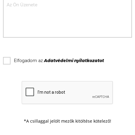
Elfogadom az
Adatvédelmi nyilatkozat
ot
*A csillaggal jelölt mezők kitöltése kötelező!