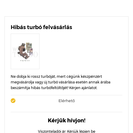
Hibás turbó felvásárlás
Ne dobja ki rossz turbóját, mert cégünk készpénzért
megvásárolja vagy új turbó vásárlása esetén annak árába
beszámítja hibás turbófeltöltőjét! Kérjen ajánlatot.
Elérhető
Kérjük hívjon!
Viszonteladói ár:
Kérjük lépjen be