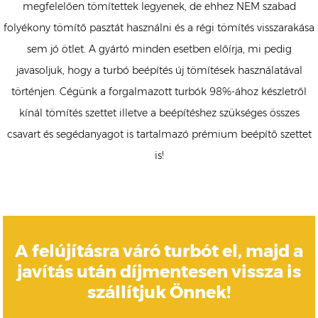
megfelelően tömítettek legyenek, de ehhez NEM szabad
folyékony tömítő pasztát használni és a régi tömítés visszarakása
sem jó ötlet. A gyártó minden esetben előírja, mi pedig
javasoljuk, hogy a turbó beépítés új tömítések használatával
történjen. Cégünk a forgalmazott turbók 98%-ához készletről
kínál tömítés szettet illetve a beépítéshez szükséges összes
csavart és segédanyagot is tartalmazó prémium beépítő szettet
is!
A felújításra váró turbót el, majd a
javítás után díjmentesen vissza is
szállítjuk Önnek!