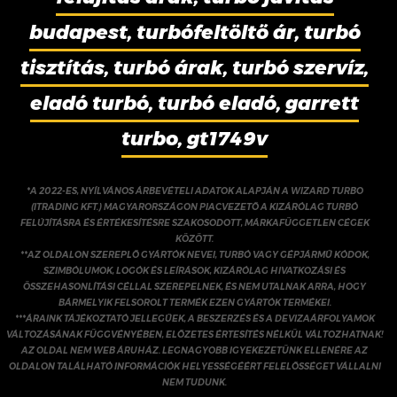
budapest, turbófeltöltő ár, turbó
tisztítás, turbó árak, turbó szervíz,
eladó turbó, turbó eladó, garrett
turbo, gt1749v
*A 2022-ES, NYÍLVÁNOS ÁRBEVÉTELI ADATOK ALAPJÁN A WIZARD TURBO
(ITRADING KFT.) MAGYARORSZÁGON PIACVEZETŐ A KIZÁRÓLAG TURBÓ
FELÚJÍTÁSRA ÉS ÉRTÉKESÍTÉSRE SZAKOSODOTT, MÁRKAFÜGGETLEN CÉGEK
KÖZÖTT.
**AZ OLDALON SZEREPLŐ GYÁRTÓK NEVEI, TURBÓ VAGY GÉPJÁRMŰ KÓDOK,
SZIMBÓLUMOK, LOGÓK ÉS LEÍRÁSOK, KIZÁRÓLAG HIVATKOZÁSI ÉS
ÖSSZEHASONLÍTÁSI CÉLLAL SZEREPELNEK, ÉS NEM UTALNAK ARRA, HOGY
BÁRMELYIK FELSOROLT TERMÉK EZEN GYÁRTÓK TERMÉKEI.
***ÁRAINK TÁJÉKOZTATÓ JELLEGŰEK, A BESZERZÉS ÉS A DEVIZAÁRFOLYAMOK
VÁLTOZÁSÁNAK FÜGGVÉNYÉBEN, ELŐZETES ÉRTESÍTÉS NÉLKÜL VÁLTOZHATNAK!
AZ OLDAL NEM WEB ÁRUHÁZ. LEGNAGYOBB IGYEKEZETÜNK ELLENÉRE AZ
OLDALON TALÁLHATÓ INFORMÁCIÓK HELYESSÉGÉÉRT FELELŐSSÉGET VÁLLALNI
NEM TUDUNK.