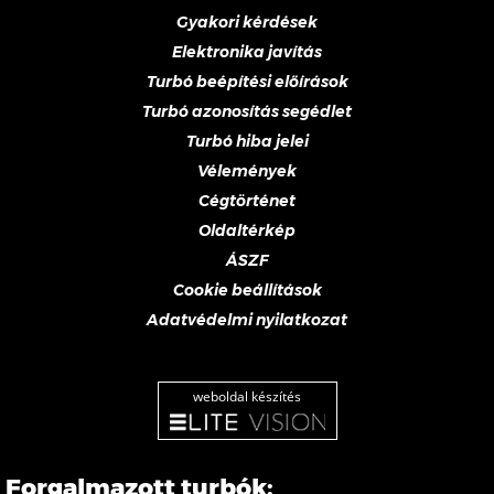
Gyakori kérdések
Elektronika javítás
Turbó beépítési előírások
Turbó azonosítás segédlet
Turbó hiba jelei
Vélemények
Cégtörténet
Oldaltérkép
ÁSZF
Cookie beállítások
Adatvédelmi nyilatkozat
weboldal készítés
Forgalmazott turbók: