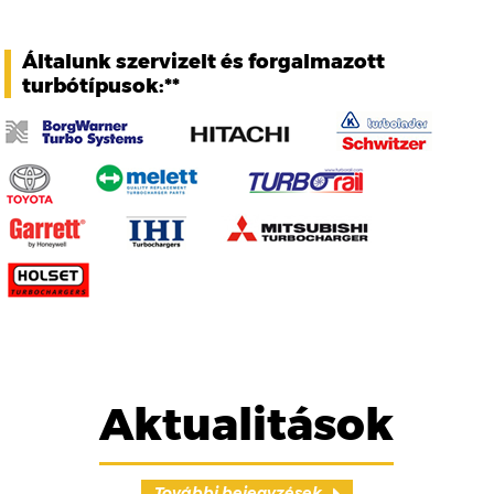
Általunk szervizelt és forgalmazott
turbótípusok:**
Aktualitások
További bejegyzések