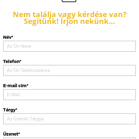
Nem találja vagy kérdése van?
Segítünk! Írjon nekünk…
Név*
Telefon*
E-mail cím*
Tárgy*
Üzenet*