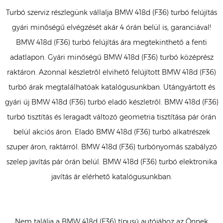
Turbó szerviz részlegünk vállalja BMW 418d (F36) turbó felújítás
gyári minőségű elvégzését akár 4 órán belül is, garanciával!
BMW 418d (F36) turbó felújítás ára megtekinthető a fenti
adatlapon. Gyári minőségű BMW 418d (F36) turbó középrész
raktáron. Azonnal készletről elvihető felújított BMW 418d (F36)
turbó árak megtalálhatóak katalógusunkban. Utángyártott és
gyári új BMW 418d (F36) turbó eladó készletről. BMW 418d (F36)
turbó tisztítás és leragadt változó geometria tisztítása pár órán
belül akciós áron. Eladó BMW 418d (F36) turbó alkatrészek
szuper áron, raktárról. BMW 418d (F36) turbónyomás szabályzó
szelep javítás pár órán belül. BMW 418d (F36) turbó elektronika
javítás ár elérhető katalógusunkban.
Nem találja a BMW 418d (F36) típusú autójához az Önnek