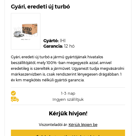
Gyári, eredeti új turbó
Gyártó:
IHI
Garancia:
12 hó
Gyári, eredeti új turbó a jármű gyártójának hivatalos
beszállítójától, mely 100% -ban megegyezik azzal, amivel
eredetileg is szerelték a járművet. Ugyanezt tudja megvásárolni
márkaszervizben is, csak rendszerint lényegesen drágábban. 1
év km megkötés nélküli gyártói garancia.
1-3 nap
Ingyen szállítjuk
Kérjük hívjon!
Viszonteladói ár:
Kérjük lépjen be