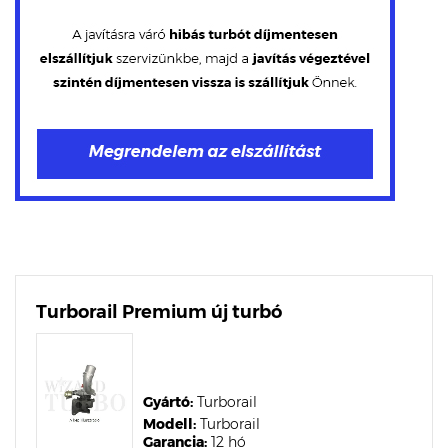
Turborail Premium új turbó
Gyártó:
Turborail
Modell:
Turborail
Garancia:
12 hó