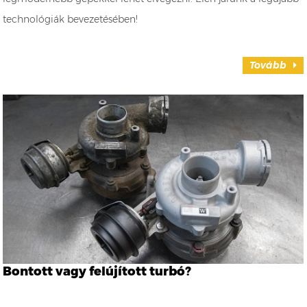
technológiák bevezetésében!
Tovább
Bontott vagy felújított turbó?