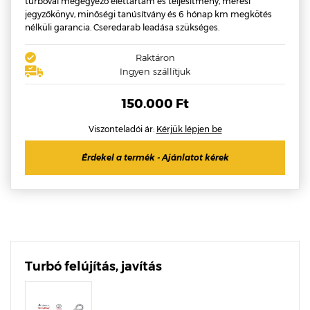
turbóval megegyező élettartam és teljesítmény, mérési
jegyzőkönyv, minőségi tanúsítvány és 6 hónap km megkötés
nélküli garancia. Cseredarab leadása szükséges.
Raktáron
Ingyen szállítjuk
150.000 Ft
Viszonteladói ár:
Kérjük lépjen be
Érdekel a termék - Ajánlatot kérek
Turbó felújítás, javítás