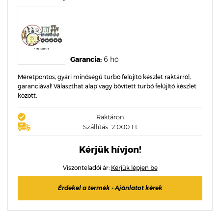
Garancia:
6 hó
Méretpontos, gyári minőségű turbó felújító készlet raktárról,
garanciával! Választhat alap vagy bővített turbó felújító készlet
között.
Raktáron
Szállítás: 2.000 Ft
Kérjük hívjon!
Viszonteladói ár:
Kérjük lépjen be
Érdekel a termék - Ajánlatot kérek