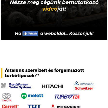
Nézze meg cégünk bemutatkozó
videó
ját!
Ha
a weboldal... Köszönjük!
Általunk szervizelt és forgalmazott
turbótípusok:**