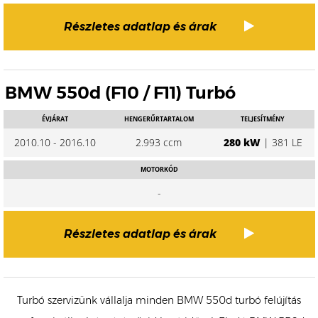
Részletes adatlap és árak
BMW 550d (F10 / F11) Turbó
ÉVJÁRAT
HENGERŰRTARTALOM
TELJESÍTMÉNY
2010.10 - 2016.10
2.993 ccm
280 kW
| 381 LE
MOTORKÓD
-
Részletes adatlap és árak
Turbó szervizünk vállalja minden BMW 550d turbó felújítás