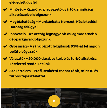
elégedett ügyfél
Minőség – Kizárólag piacvezető gyártók, minőségi
alkatrészeivel dolgozunk
Megbízhatóság – Munkánkat a Nemzeti Közlekedési
Hatóság felügyeli
Innováció – Az ország legnagyobb és legmodernebb
gépparkjával dolgozunk
Gyorsaság – A ránk bízott felújítások 95%-át fél napon
belül elvégezzük
Választék – 20.000 darabos turbó és turbó alkatrész
készlettel rendelkezünk
Szakértelem – Profi, szakértő csapat több, mint 10 év
turbós tapasztalattal