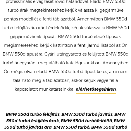
professzinális elvégzését rövid határidővel. Eladó BMW 550d
turbó árak megtekintéséhez kérjük válassza ki gépjárműve
pontos modelljét a fenti táblázatból. Amennyiben BMW 550d
turbó felújítás ára iránt érdeklődik, kérjük válassza ki BMW 550d
gépjárművének típusát. BMW 550d turbó eladó típusok
megismeréséhez, kérjük kattintson a fenti jármű listából az Ön
BMW 550d típusára. Gyári, utángyártott és felújított BMW 550d
turbó ár egyaránt megtalálható katalógusunkban. Amennyiben
Ön mégis olyan eladó BMW 550d turbó típust keres, ami nem
található meg a táblázatban, akkor kérjük vegye fel a
kapcsolatot munkatársainkkal
elérhetőségeinken
.
BMW 550d turbó felújítás, BMW 550d turbó javítás, BMW
550d turbó felújítás árak, BMW 550d turbófeltöltő, BMW
550d turbó javítás ára, BMW 550d turbó, BMW 550d turbó