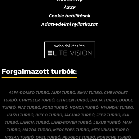
ÁSZF
Cookie beállítások
Adatvédelmi nyilatkozat
weboldal készítés
Forgalmazott turbók:
ALFA-ROMEO TURBÓ
,
AUDI TURBÓ
,
BMW TURBÓ
,
CHEVROLET
TURBÓ
,
CHRYSLER TURBÓ
,
CITROEN TURBÓ
,
DACIA TURBÓ
,
DODGE
TURBÓ
,
FIAT TURBÓ
,
FORD TURBÓ
,
HONDA TURBÓ
,
HYUNDAI TURBÓ
,
ISUZU TURBÓ
,
IVECO TURBÓ
,
JAGUAR TURBÓ
,
JEEP TURBÓ
,
KIA
TURBÓ
,
LANCIA TURBÓ
,
LAND-ROVER TURBÓ
,
LEXUS TURBÓ
,
MAN
TURBÓ
,
MAZDA TURBÓ
,
MERCEDES TURBÓ
,
MITSUBISHI TURBÓ
,
NISSAN TURBÓ
,
OPEL TURBÓ
,
PEUGEOT TURBÓ
,
PORSCHE TURBÓ
,