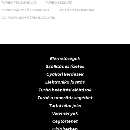
TURBÓ FELVÁSÁRLÁS
TURBÓ SZERVIZ
TURBÓ VÁLTOZÓ GEOMETRIA
VÁLTOZÓ GEOMETRIA
VÁLTOZÓ GEOMETRIA BEÁLLÍTÁS
Elérhetőségek
Szállítás és fizetés
Gyakori kérdések
Elektronika javítás
Turbó beépítési előírások
Turbó azonosítás segédlet
Turbó hiba jelei
Vélemények
Cégtörténet
Oldaltérkép