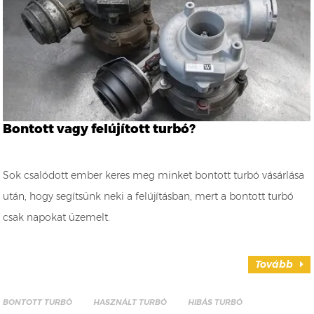
Bontott vagy felújított turbó?
Sok csalódott ember keres meg minket bontott turbó vásárlása
után, hogy segítsünk neki a felújításban, mert a bontott turbó
csak napokat üzemelt.
Tovább
BONTOTT TURBÓ
HASZNÁLT TURBÓ
HIBÁS TURBÓ