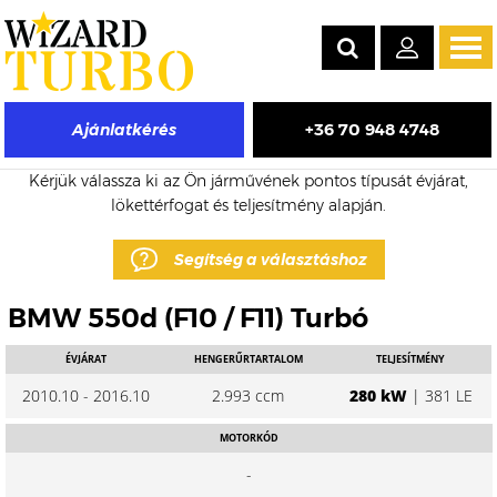
Tog
navi
+36 70 948 4748
Ajánlatkérés
BMW 550d eladó turbó árak
Kérjük válassza ki az Ön járművének pontos típusát évjárat,
lökettérfogat és teljesítmény alapján.
Segítség a választáshoz
BMW 550d (F10 / F11) Turbó
ÉVJÁRAT
HENGERŰRTARTALOM
TELJESÍTMÉNY
2010.10 - 2016.10
2.993 ccm
280 kW
| 381 LE
MOTORKÓD
-