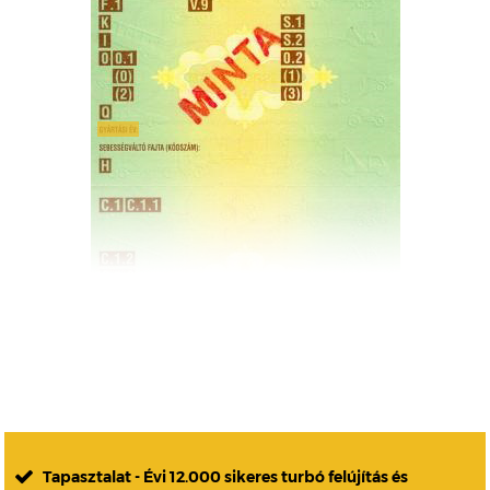
Tapasztalat - Évi 12.000 sikeres turbó felújítás és