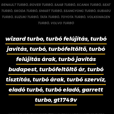
RENAULT TURBÓ
,
ROVER TURBÓ
,
SAAB TURBÓ
,
SCANIA TURBÓ
,
SEAT
TURBÓ
,
SKODA TURBÓ
,
SMART TURBÓ
,
SSANGYONG TURBÓ
,
SUBARU
TURBÓ
,
SUZUKI TURBÓ
,
TATA TURBÓ
,
TOYOTA TURBÓ
,
VOLKSWAGEN
TURBÓ
,
VOLVO TURBÓ
wizard turbo, turbó felújítás, turbó
javítás, turbó, turbófeltöltő, turbó
felújítás árak, turbó javítás
budapest, turbófeltöltő ár, turbó
tisztítás, turbó árak, turbó szervíz,
eladó turbó, turbó eladó, garrett
turbo, gt1749v