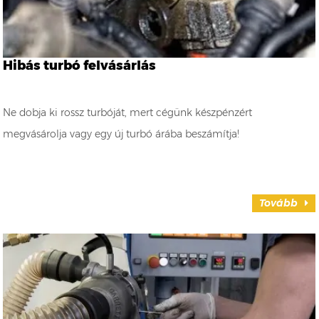
Hibás turbó felvásárlás
Ne dobja ki rossz turbóját, mert cégünk készpénzért
megvásárolja vagy egy új turbó árába beszámítja!
Tovább