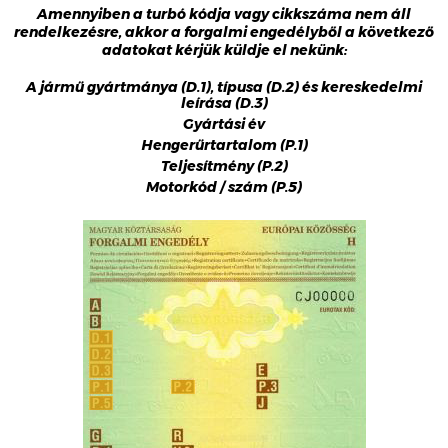
Amennyiben a turbó kódja vagy cikkszáma nem áll
rendelkezésre, akkor a forgalmi engedélyből a következő
adatokat kérjük küldje el nekünk:
A jármű gyártmánya (D.1), típusa (D.2) és kereskedelmi
leírása (D.3)
Gyártási év
Hengerűrtartalom (P.1)
Teljesítmény (P.2)
Motorkód / szám (P.5)