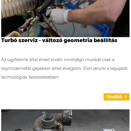
Turbó szerviz - változó geometria beállítás
Az ügyfeleink által elvárt kiváló minőségű munkát csak a
legmodernebb gépekkel lehet elvégezni. Élen járunk a legújabb
technológiák bevezetésében!
Tovább