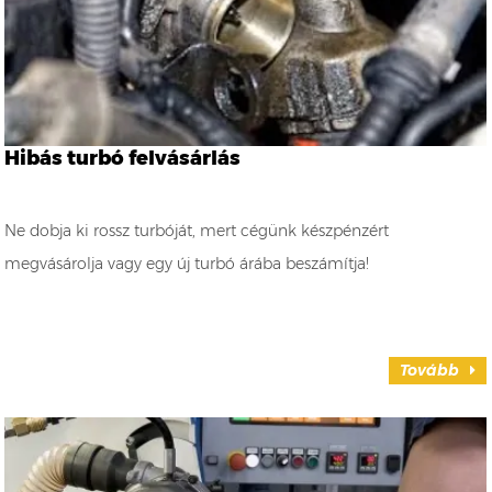
Hibás turbó felvásárlás
Ne dobja ki rossz turbóját, mert cégünk készpénzért
megvásárolja vagy egy új turbó árába beszámítja!
Tovább