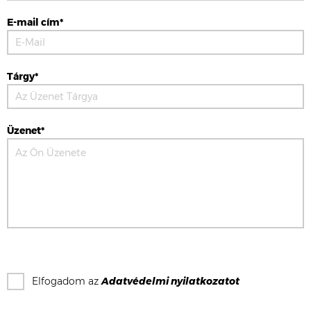
E-mail cím*
Tárgy*
Üzenet*
Elfogadom az
Adatvédelmi nyilatkozat
ot