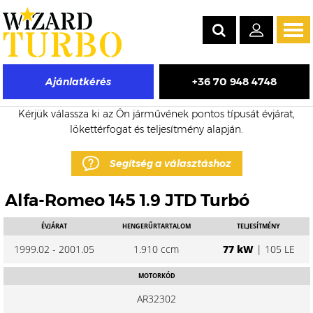
Tog
navi
+36 70 948 4748
Ajánlatkérés
Alfa-Romeo 145 eladó turbó árak
Kérjük válassza ki az Ön járművének pontos típusát évjárat,
lökettérfogat és teljesítmény alapján.
Segítség a választáshoz
Alfa-Romeo 145 1.9 JTD Turbó
ÉVJÁRAT
HENGERŰRTARTALOM
TELJESÍTMÉNY
1999.02 - 2001.05
1.910 ccm
77 kW
| 105 LE
MOTORKÓD
AR32302