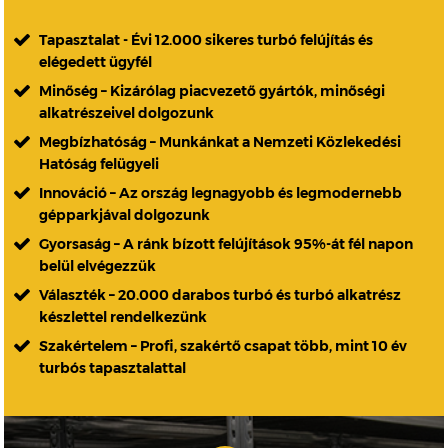
Tapasztalat - Évi 12.000 sikeres turbó felújítás és
elégedett ügyfél
Minőség – Kizárólag piacvezető gyártók, minőségi
alkatrészeivel dolgozunk
Megbízhatóság – Munkánkat a Nemzeti Közlekedési
Hatóság felügyeli
Innováció – Az ország legnagyobb és legmodernebb
gépparkjával dolgozunk
Gyorsaság – A ránk bízott felújítások 95%-át fél napon
belül elvégezzük
Választék – 20.000 darabos turbó és turbó alkatrész
készlettel rendelkezünk
Szakértelem – Profi, szakértő csapat több, mint 10 év
turbós tapasztalattal