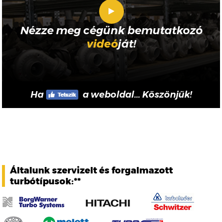
Nézze meg cégünk bemutatkozó
videó
ját!
Ha
a weboldal... Köszönjük!
Általunk szervizelt és forgalmazott
turbótípusok:**