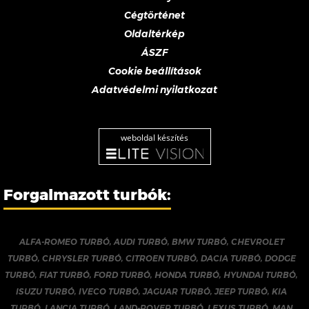
Cégtörténet
Oldaltérkép
ÁSZF
Cookie beállítások
Adatvédelmi nyilatkozat
weboldal készítés
Forgalmazott turbók:
ALFA-ROMEO TURBÓ
,
AUDI TURBÓ
,
BMW TURBÓ
,
CHEVROLET
TURBÓ
,
CHRYSLER TURBÓ
,
CITROEN TURBÓ
,
DACIA TURBÓ
,
DODGE
TURBÓ
,
FIAT TURBÓ
,
FORD TURBÓ
,
HONDA TURBÓ
,
HYUNDAI TURBÓ
,
ISUZU TURBÓ
,
IVECO TURBÓ
,
JAGUAR TURBÓ
,
JEEP TURBÓ
,
KIA
TURBÓ
,
LANCIA TURBÓ
,
LAND-ROVER TURBÓ
,
LEXUS TURBÓ
,
MAN