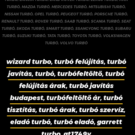
TURBÓ
,
MAZDA TURBÓ
,
MERCEDES TURBÓ
,
MITSUBISHI TURBÓ
,
NISSAN TURBÓ
,
OPEL TURBÓ
,
PEUGEOT TURBÓ
,
PORSCHE TURBÓ
,
RENAULT TURBÓ
,
ROVER TURBÓ
,
SAAB TURBÓ
,
SCANIA TURBÓ
,
SEAT
TURBÓ
,
SKODA TURBÓ
,
SMART TURBÓ
,
SSANGYONG TURBÓ
,
SUBARU
TURBÓ
,
SUZUKI TURBÓ
,
TATA TURBÓ
,
TOYOTA TURBÓ
,
VOLKSWAGEN
TURBÓ
,
VOLVO TURBÓ
wizard turbo, turbó felújítás, turbó
javítás, turbó, turbófeltöltő, turbó
felújítás árak, turbó javítás
budapest, turbófeltöltő ár, turbó
tisztítás, turbó árak, turbó szervíz,
eladó turbó, turbó eladó, garrett
turbo, gt1749v