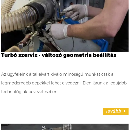
Turbó szerviz - változó geometria beállítás
Az ügyfeleink által elvárt kiváló minőségű munkát csak a
legmodernebb gépekkel lehet elvégezni. Élen járunk a legújabb
technológiák bevezetésében!
Tovább