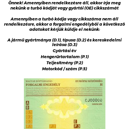
Önnek! Amennyiben rendelkezésre áll, akkor írja meg
nekünk a turbó kódját vagy gyártói (OE) cikkszámát
Amennyiben a turbó kódja vagy cikkszáma nem áll
rendelkezésre, akkor a forgalmi engedélyből a következő
adatokat kérjük küldje el nekünk:
A jármű gyártmánya (D.1), típusa (D.2) és kereskedelmi
leírása (D.3)
Gyártási év
Hengerűrtartalom (P.1)
Teljesítmény (P.2)
Motorkód / szám (P.5)