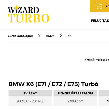
T
FELÚJÍTÁS
Turbo katalógus
BMW
X6
Kérjük válassza
BMW X6 (E71 / E72 / E73) Turbó
ÉVJÁRAT
HENGERŰRTARTALOM
2009.07 - 2014.06
2.993 ccm
1