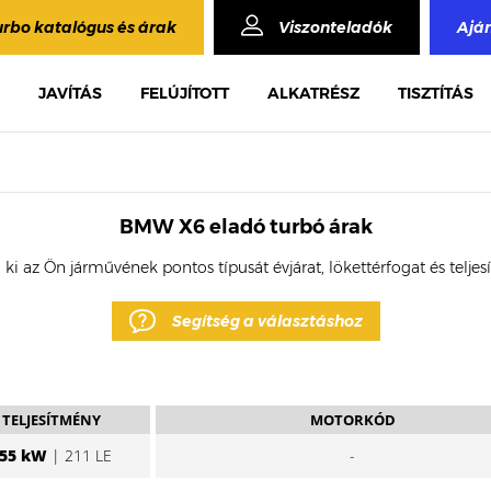
urbo katalógus és árak
Viszonteladók
Ajá
JAVÍTÁS
FELÚJÍTOTT
ALKATRÉSZ
TISZTÍTÁS
BMW X6 eladó turbó árak
 ki az Ön járművének pontos típusát évjárat, lökettérfogat és telje
Segítség a választáshoz
TELJESÍTMÉNY
MOTORKÓD
55 kW
| 211 LE
-