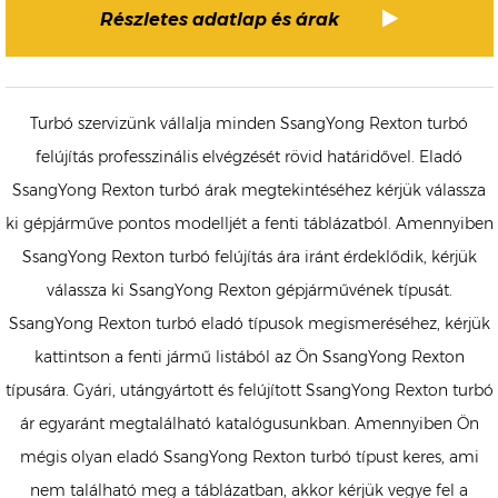
Részletes adatlap és árak
Turbó szervizünk vállalja minden SsangYong Rexton turbó
felújítás professzinális elvégzését rövid határidővel. Eladó
SsangYong Rexton turbó árak megtekintéséhez kérjük válassza
ki gépjárműve pontos modelljét a fenti táblázatból. Amennyiben
SsangYong Rexton turbó felújítás ára iránt érdeklődik, kérjük
válassza ki SsangYong Rexton gépjárművének típusát.
SsangYong Rexton turbó eladó típusok megismeréséhez, kérjük
kattintson a fenti jármű listából az Ön SsangYong Rexton
típusára. Gyári, utángyártott és felújított SsangYong Rexton turbó
ár egyaránt megtalálható katalógusunkban. Amennyiben Ön
mégis olyan eladó SsangYong Rexton turbó típust keres, ami
nem található meg a táblázatban, akkor kérjük vegye fel a