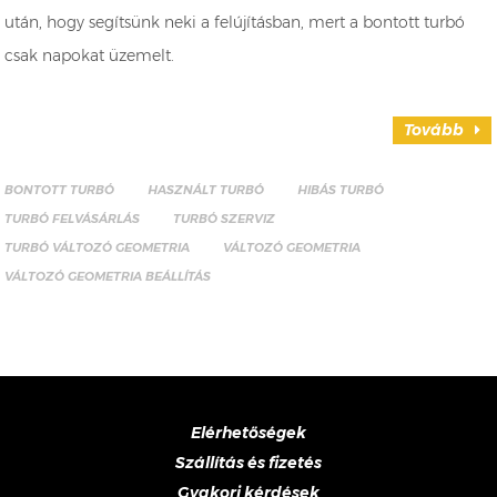
után, hogy segítsünk neki a felújításban, mert a bontott turbó
csak napokat üzemelt.
Tovább
BONTOTT TURBÓ
HASZNÁLT TURBÓ
HIBÁS TURBÓ
TURBÓ FELVÁSÁRLÁS
TURBÓ SZERVIZ
TURBÓ VÁLTOZÓ GEOMETRIA
VÁLTOZÓ GEOMETRIA
VÁLTOZÓ GEOMETRIA BEÁLLÍTÁS
Elérhetőségek
Szállítás és fizetés
Gyakori kérdések