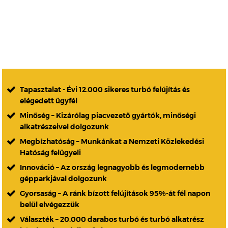
Tapasztalat - Évi 12.000 sikeres turbó felújítás és
elégedett ügyfél
Minőség – Kizárólag piacvezető gyártók, minőségi
alkatrészeivel dolgozunk
Megbízhatóság – Munkánkat a Nemzeti Közlekedési
Hatóság felügyeli
Innováció – Az ország legnagyobb és legmodernebb
gépparkjával dolgozunk
Gyorsaság – A ránk bízott felújítások 95%-át fél napon
belül elvégezzük
Választék – 20.000 darabos turbó és turbó alkatrész