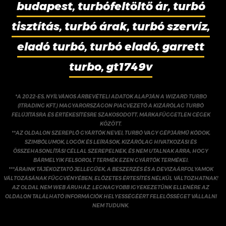
budapest, turbófeltöltő ár, turbó
tisztítás, turbó árak, turbó szervíz,
eladó turbó, turbó eladó, garrett
turbo, gt1749v
*A 2022-ES, NYÍLVÁNOS ÁRBEVÉTELI ADATOK ALAPJÁN A WIZARD TURBO
(ITRADING KFT.) MAGYARORSZÁGON PIACVEZETŐ A KIZÁRÓLAG TURBÓ
FELÚJÍTÁSRA ÉS ÉRTÉKESÍTÉSRE SZAKOSODOTT, MÁRKAFÜGGETLEN CÉGEK
KÖZÖTT.
**AZ OLDALON SZEREPLŐ GYÁRTÓK NEVEI, TURBÓ VAGY GÉPJÁRMŰ KÓDOK,
SZIMBÓLUMOK, LOGÓK ÉS LEÍRÁSOK, KIZÁRÓLAG HIVATKOZÁSI ÉS
ÖSSZEHASONLÍTÁSI CÉLLAL SZEREPELNEK, ÉS NEM UTALNAK ARRA, HOGY
BÁRMELYIK FELSOROLT TERMÉK EZEN GYÁRTÓK TERMÉKEI.
***ÁRAINK TÁJÉKOZTATÓ JELLEGŰEK, A BESZERZÉS ÉS A DEVIZAÁRFOLYAMOK
VÁLTOZÁSÁNAK FÜGGVÉNYÉBEN, ELŐZETES ÉRTESÍTÉS NÉLKÜL VÁLTOZHATNAK!
AZ OLDAL NEM WEB ÁRUHÁZ. LEGNAGYOBB IGYEKEZETÜNK ELLENÉRE AZ
OLDALON TALÁLHATÓ INFORMÁCIÓK HELYESSÉGÉÉRT FELELŐSSÉGET VÁLLALNI
NEM TUDUNK.