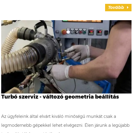
Tovább
Turbó szerviz - változó geometria beállítás
Az ügyfeleink által elvárt kiváló minőségű munkát csak a
legmodernebb gépekkel lehet elvégezni. Élen járunk a legújabb