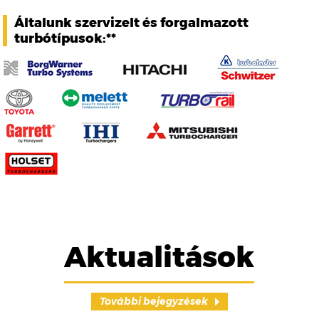
Általunk szervizelt és forgalmazott
turbótípusok:**
Aktualitások
További bejegyzések