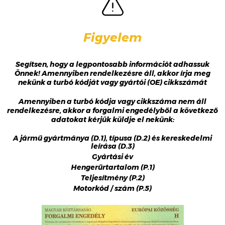
Figyelem
Segítsen, hogy a legpontosabb információt adhassuk
Önnek! Amennyiben rendelkezésre áll, akkor írja meg
nekünk a turbó kódját vagy gyártói (OE) cikkszámát
Amennyiben a turbó kódja vagy cikkszáma nem áll
rendelkezésre, akkor a forgalmi engedélyből a következő
adatokat kérjük küldje el nekünk:
A jármű gyártmánya (D.1), típusa (D.2) és kereskedelmi
leírása (D.3)
Gyártási év
Hengerűrtartalom (P.1)
Teljesítmény (P.2)
Motorkód / szám (P.5)