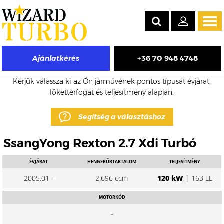
Tog
navi
+36 70 948 4748
Ajánlatkérés
SsangYong Rexton eladó turbó árak
Kérjük válassza ki az Ön járművének pontos típusát évjárat,
lökettérfogat és teljesítmény alapján.
Segítség a választáshoz
SsangYong Rexton 2.7 Xdi Turbó
ÉVJÁRAT
HENGERŰRTARTALOM
TELJESÍTMÉNY
2005.01 -
2.696 ccm
120 kW
| 163 LE
MOTORKÓD
-