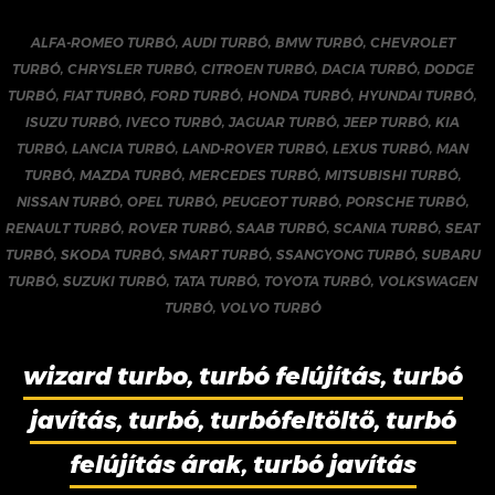
ALFA-ROMEO TURBÓ
,
AUDI TURBÓ
,
BMW TURBÓ
,
CHEVROLET
TURBÓ
,
CHRYSLER TURBÓ
,
CITROEN TURBÓ
,
DACIA TURBÓ
,
DODGE
TURBÓ
,
FIAT TURBÓ
,
FORD TURBÓ
,
HONDA TURBÓ
,
HYUNDAI TURBÓ
,
ISUZU TURBÓ
,
IVECO TURBÓ
,
JAGUAR TURBÓ
,
JEEP TURBÓ
,
KIA
TURBÓ
,
LANCIA TURBÓ
,
LAND-ROVER TURBÓ
,
LEXUS TURBÓ
,
MAN
TURBÓ
,
MAZDA TURBÓ
,
MERCEDES TURBÓ
,
MITSUBISHI TURBÓ
,
NISSAN TURBÓ
,
OPEL TURBÓ
,
PEUGEOT TURBÓ
,
PORSCHE TURBÓ
,
RENAULT TURBÓ
,
ROVER TURBÓ
,
SAAB TURBÓ
,
SCANIA TURBÓ
,
SEAT
TURBÓ
,
SKODA TURBÓ
,
SMART TURBÓ
,
SSANGYONG TURBÓ
,
SUBARU
TURBÓ
,
SUZUKI TURBÓ
,
TATA TURBÓ
,
TOYOTA TURBÓ
,
VOLKSWAGEN
TURBÓ
,
VOLVO TURBÓ
wizard turbo, turbó felújítás, turbó
javítás, turbó, turbófeltöltő, turbó
felújítás árak, turbó javítás