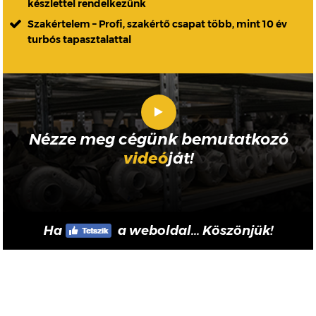
készlettel rendelkezünk
Szakértelem – Profi, szakértő csapat több, mint 10 év
turbós tapasztalattal
Nézze meg cégünk bemutatkozó
videó
ját!
Ha
a weboldal... Köszönjük!