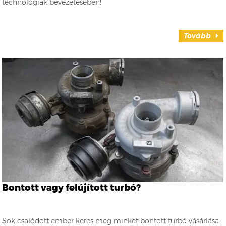
technológiák bevezetésében!
Tovább
Bontott vagy felújított turbó?
Sok csalódott ember keres meg minket bontott turbó vásárlása