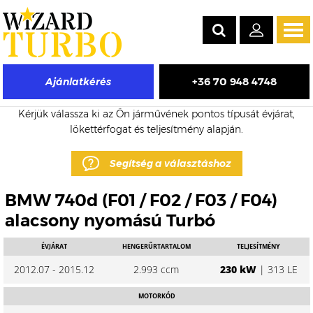
Tog
navi
+36 70 948 4748
Ajánlatkérés
BMW 740d eladó turbó árak
Kérjük válassza ki az Ön járművének pontos típusát évjárat,
lökettérfogat és teljesítmény alapján.
Segítség a választáshoz
BMW 740d (F01 / F02 / F03 / F04)
alacsony nyomású Turbó
ÉVJÁRAT
HENGERŰRTARTALOM
TELJESÍTMÉNY
2012.07 - 2015.12
2.993 ccm
230 kW
| 313 LE
MOTORKÓD