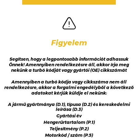
Figyelem
Segítsen, hogy a legpontosabb információt adhassuk
Önnek! Amennyiben rendelkezésre áll, akkor írja meg
nekünk a turbó kódját vagy gyártói (OE) cikkszámát
Amennyiben a turbó kódja vagy cikkszáma nem áll
rendelkezésre, akkor a forgalmi engedélyből a következő
adatokat kérjük küldje el nekünk:
A jármű gyártmánya (D.1), típusa (D.2) és kereskedelmi
leírása (D.3)
Gyártási év
Hengerűrtartalom (P.1)
Teljesítmény (P.2)
Motorkód / szám (P.5)