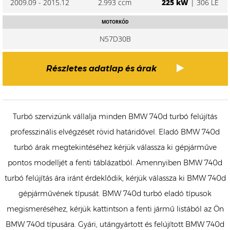
2009.09 - 2015.12
2.993 ccm
225 kW
| 306 LE
MOTORKÓD
N57D30B
Részletes adatlap és árak
Turbó szervizünk vállalja minden BMW 740d turbó felújítás
professzinális elvégzését rövid határidővel. Eladó BMW 740d
turbó árak megtekintéséhez kérjük válassza ki gépjárműve
pontos modelljét a fenti táblázatból. Amennyiben BMW 740d
turbó felújítás ára iránt érdeklődik, kérjük válassza ki BMW 740d
gépjárművének típusát. BMW 740d turbó eladó típusok
megismeréséhez, kérjük kattintson a fenti jármű listából az Ön
BMW 740d típusára. Gyári, utángyártott és felújított BMW 740d