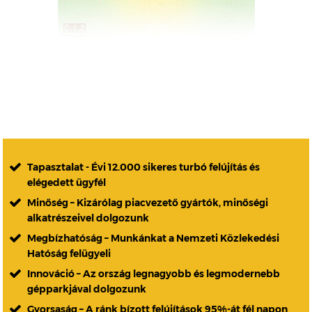
Tapasztalat - Évi 12.000 sikeres turbó felújítás és
elégedett ügyfél
Minőség – Kizárólag piacvezető gyártók, minőségi
alkatrészeivel dolgozunk
Megbízhatóság – Munkánkat a Nemzeti Közlekedési
Hatóság felügyeli
Innováció – Az ország legnagyobb és legmodernebb
gépparkjával dolgozunk
Gyorsaság – A ránk bízott felújítások 95%-át fél napon