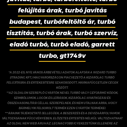
felújítás árak, turbó javítás
budapest, turbófeltöltő ár, turbó
tisztítás, turbó árak, turbó szervíz,
eladó turbó, turbó eladó, garrett
turbo, gt1749v
*A 2022-ES, NYÍLVÁNOS ÁRBEVÉTELI ADATOK ALAPJÁN A WIZARD TURBO
(ITRADING KFT.) MAGYARORSZÁGON PIACVEZETŐ A KIZÁRÓLAG TURBÓ
FELÚJÍTÁSRA ÉS ÉRTÉKESÍTÉSRE SZAKOSODOTT, MÁRKAFÜGGETLEN CÉGEK
KÖZÖTT.
**AZ OLDALON SZEREPLŐ GYÁRTÓK NEVEI, TURBÓ VAGY GÉPJÁRMŰ KÓDOK,
SZIMBÓLUMOK, LOGÓK ÉS LEÍRÁSOK, KIZÁRÓLAG HIVATKOZÁSI ÉS
ÖSSZEHASONLÍTÁSI CÉLLAL SZEREPELNEK, ÉS NEM UTALNAK ARRA, HOGY
BÁRMELYIK FELSOROLT TERMÉK EZEN GYÁRTÓK TERMÉKEI.
***ÁRAINK TÁJÉKOZTATÓ JELLEGŰEK, A BESZERZÉS ÉS A DEVIZAÁRFOLYAMOK
VÁLTOZÁSÁNAK FÜGGVÉNYÉBEN, ELŐZETES ÉRTESÍTÉS NÉLKÜL VÁLTOZHATNAK!
AZ OLDAL NEM WEB ÁRUHÁZ. LEGNAGYOBB IGYEKEZETÜNK ELLENÉRE AZ