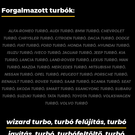
Forgalmazott turbók:
ALFA-ROMEO TURBÓ
,
AUDI TURBÓ
,
BMW TURBÓ
,
CHEVROLET
TURBÓ
,
CHRYSLER TURBÓ
,
CITROEN TURBÓ
,
DACIA TURBÓ
,
DODGE
TURBÓ
,
FIAT TURBÓ
,
FORD TURBÓ
,
HONDA TURBÓ
,
HYUNDAI TURBÓ
,
ISUZU TURBÓ
,
IVECO TURBÓ
,
JAGUAR TURBÓ
,
JEEP TURBÓ
,
KIA
TURBÓ
,
LANCIA TURBÓ
,
LAND-ROVER TURBÓ
,
LEXUS TURBÓ
,
MAN
TURBÓ
,
MAZDA TURBÓ
,
MERCEDES TURBÓ
,
MITSUBISHI TURBÓ
,
NISSAN TURBÓ
,
OPEL TURBÓ
,
PEUGEOT TURBÓ
,
PORSCHE TURBÓ
,
RENAULT TURBÓ
,
ROVER TURBÓ
,
SAAB TURBÓ
,
SCANIA TURBÓ
,
SEAT
TURBÓ
,
SKODA TURBÓ
,
SMART TURBÓ
,
SSANGYONG TURBÓ
,
SUBARU
TURBÓ
,
SUZUKI TURBÓ
,
TATA TURBÓ
,
TOYOTA TURBÓ
,
VOLKSWAGEN
TURBÓ
,
VOLVO TURBÓ
wizard turbo, turbó felújítás, turbó
javítás, turbó, turbófeltöltő, turbó