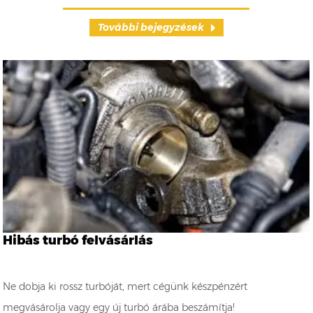
További bejegyzések
Hibás turbó felvásárlás
Ne dobja ki rossz turbóját, mert cégünk készpénzért
megvásárolja vagy egy új turbó árába beszámítja!