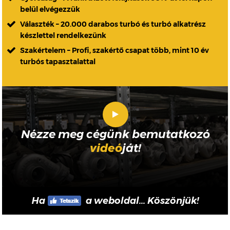
belül elvégezzük
Választék – 20.000 darabos turbó és turbó alkatrész
készlettel rendelkezünk
Szakértelem – Profi, szakértő csapat több, mint 10 év
turbós tapasztalattal
Nézze meg cégünk bemutatkozó
videó
ját!
Ha
a weboldal... Köszönjük!