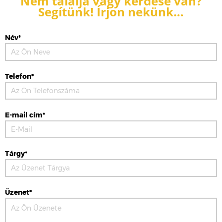
Nem találja vagy kérdése van?
Segítünk! Írjon nekünk…
Név*
Telefon*
E-mail cím*
Tárgy*
Üzenet*