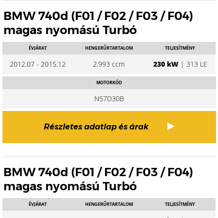
BMW 740d (F01 / F02 / F03 / F04)
magas nyomású Turbó
ÉVJÁRAT
HENGERŰRTARTALOM
TELJESÍTMÉNY
2012.07 - 2015.12
2.993 ccm
230 kW
| 313 LE
MOTORKÓD
N57D30B
Részletes adatlap és árak
BMW 740d (F01 / F02 / F03 / F04)
magas nyomású Turbó
ÉVJÁRAT
HENGERŰRTARTALOM
TELJESÍTMÉNY