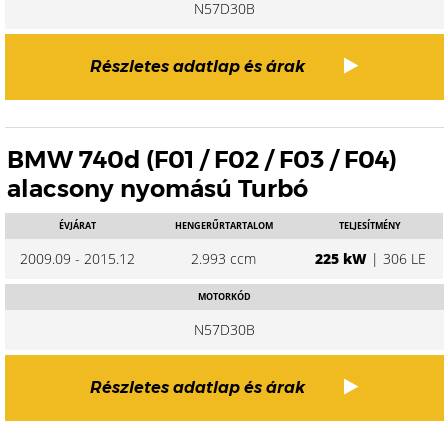
N57D30B
Részletes adatlap és árak
BMW 740d (F01 / F02 / F03 / F04)
alacsony nyomású Turbó
ÉVJÁRAT
HENGERŰRTARTALOM
TELJESÍTMÉNY
2009.09 - 2015.12
2.993 ccm
225 kW
| 306 LE
MOTORKÓD
N57D30B
Részletes adatlap és árak