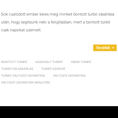
Sok csalódott ember keres meg minket bontott turbó vásárlása
után, hogy segítsünk neki a felújításban, mert a bontott turbó
csak napokat üzemelt.
Tovább
BONTOTT TURBÓ
HASZNÁLT TURBÓ
HIBÁS TURBÓ
TURBÓ FELVÁSÁRLÁS
TURBÓ SZERVIZ
TURBÓ VÁLTOZÓ GEOMETRIA
VÁLTOZÓ GEOMETRIA
VÁLTOZÓ GEOMETRIA BEÁLLÍTÁS