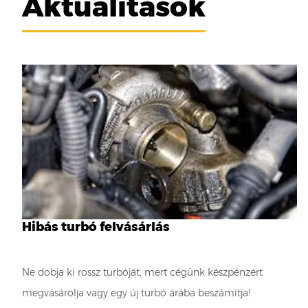
Aktualitások
Hibás turbó felvásárlás
Ne dobja ki rossz turbóját, mert cégünk készpénzért
megvásárolja vagy egy új turbó árába beszámítja!