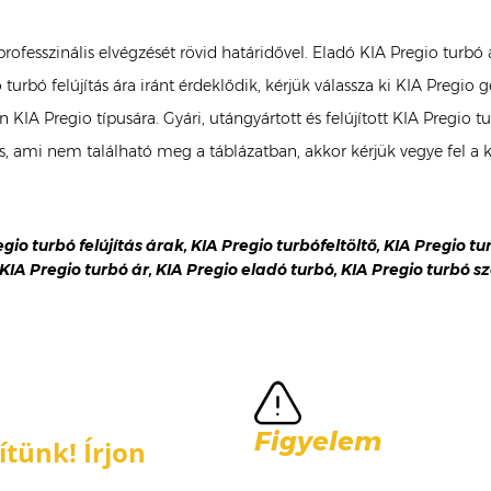
 professzinális elvégzését rövid határidővel. Eladó KIA Pregio tur
turbó felújítás ára iránt érdeklődik, kérjük válassza ki KIA Pregio
Ön KIA Pregio típusára. Gyári, utángyártott és felújított KIA Preg
es, ami nem található meg a táblázatban, akkor kérjük vegye fel a
egio turbó felújítás árak, KIA Pregio turbófeltöltő, KIA Pregio tu
 KIA Pregio turbó ár, KIA Pregio eladó turbó, KIA Pregio turbó sz
Figyelem
tünk! Írjon