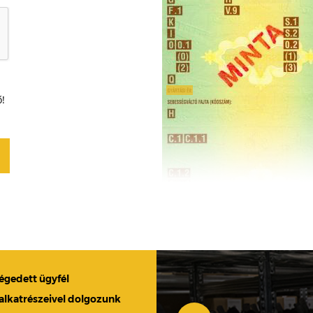
ő!
légedett ügyfél
 alkatrészeivel dolgozunk