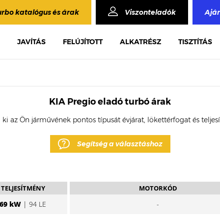
urbo katalógus és árak
Viszonteladók
Ajá
JAVÍTÁS
FELÚJÍTOTT
ALKATRÉSZ
TISZTÍTÁS
KIA Pregio eladó turbó árak
 ki az Ön járművének pontos típusát évjárat, lökettérfogat és telje
Segítség a választáshoz
TELJESÍTMÉNY
MOTORKÓD
69 kW
| 94 LE
-