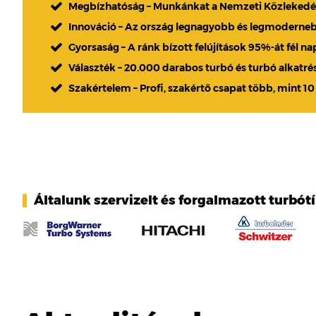
Megbízhatóság – Munkánkat a Nemzeti Közlekedési
Innováció – Az ország legnagyobb és legmoderne
Gyorsaság – A ránk bízott felújítások 95%-át fél n
Választék – 20.000 darabos turbó és turbó alkatré
Szakértelem – Profi, szakértő csapat több, mint 10
Általunk szervizelt és forgalmazott turbót