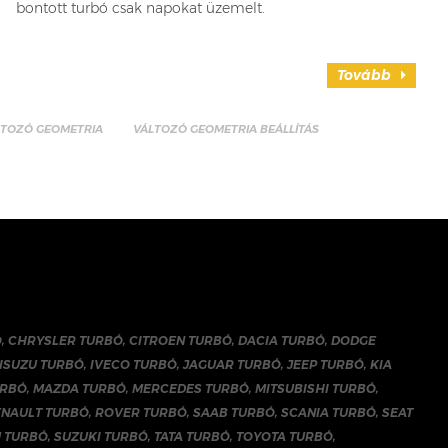
bontott turbó csak napokat üzemelt.
Tovább
LTOZÓ GEOMETRIA
VÁLTOZÓ GEOMETRIA BEÁLLÍTÁS
Ó
,
CHRYSLER TURBÓ
,
CITROEN TURBÓ
,
DACIA TURBÓ
,
DODGE
ISUZU TURBÓ
,
IVECO TURBÓ
,
JAGUAR TURBÓ
,
JEEP TURBÓ
,
KIA
URBÓ
,
MAZDA TURBÓ
,
MERCEDES TURBÓ
,
MITSUBISHI TURBÓ
,
ENAULT TURBÓ
,
ROVER TURBÓ
,
SAAB TURBÓ
,
SCANIA TURBÓ
,
SEAT
 TURBÓ
,
SUZUKI TURBÓ
,
TATA TURBÓ
,
TOYOTA TURBÓ
,