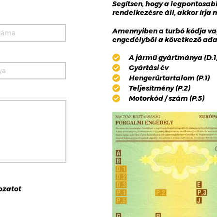
Segítsen, hogy a legpontosa
rendelkezésre áll, akkor írja
Amennyiben a turbó kódja va
engedélyből a következő adat
A jármű gyártmánya (D.1),
Gyártási év
Hengerűrtartalom (P.1)
Teljesítmény (P.2)
Motorkód / szám (P.5)
ozat
ot