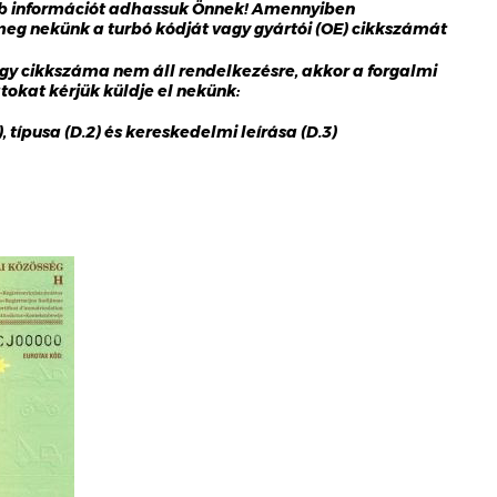
bb információt adhassuk Önnek! Amennyiben
 meg nekünk a turbó kódját vagy gyártói (OE) cikkszámát
gy cikkszáma nem áll rendelkezésre, akkor a forgalmi
okat kérjük küldje el nekünk:
 típusa (D.2) és kereskedelmi leírása (D.3)