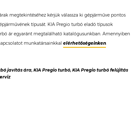
bó árak megtekintéséhez kérjük válassza ki gépjárműve pontos
 gépjárművének típusát. KIA Pregio turbó eladó típusok
io turbó ár egyaránt megtalálható katalógusunkban. Amennyiben
 kapcsolatot munkatársainkkal
elérhetőségeinken
.
rbó javítás ára, KIA Pregio turbó, KIA Pregio turbó felújítás
erviz