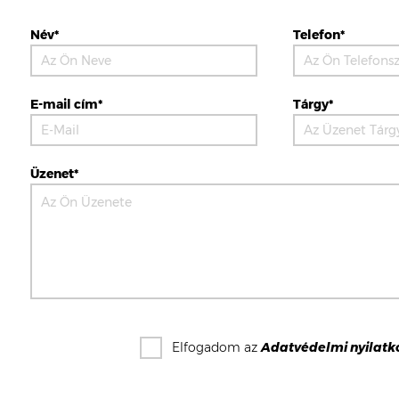
Név*
Telefon*
E-mail cím*
Tárgy*
Üzenet*
Elfogadom az
Adatvédelmi nyilatk