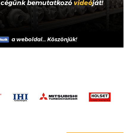
 cégünk bemutatkozó
videó
ját!
a weboldal... Köszönjük!