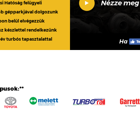
Nézze meg
 Hatóság felügyeli
bb gépparkjával dolgozunk
apon belül elvégezzük
sz készlettel rendelkezünk
 év turbós tapasztalattal
Ha
ípusok:**