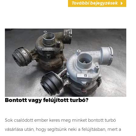
További bejegyzések
Bontott vagy felújított turbó?
Sok csalódott ember keres meg minket bontott turbó
vásárlása után, hogy segítsünk neki a felújításban, mert a