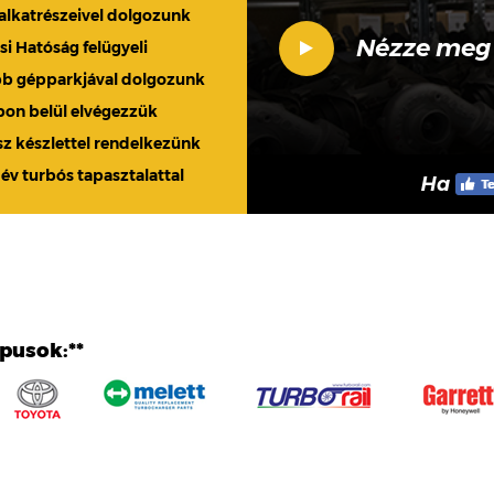
 alkatrészeivel dolgozunk
Nézze meg
 Hatóság felügyeli
bb gépparkjával dolgozunk
apon belül elvégezzük
sz készlettel rendelkezünk
 év turbós tapasztalattal
Ha
ípusok:**