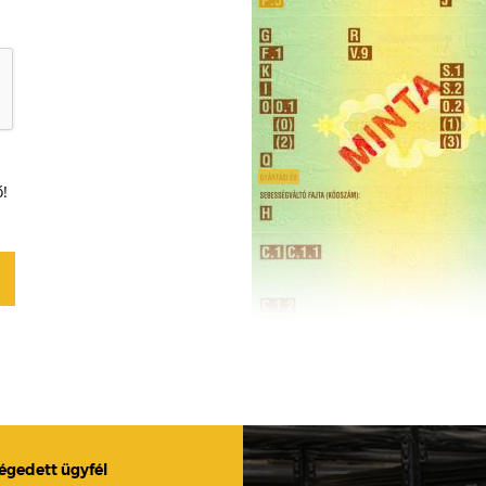
ő!
légedett ügyfél