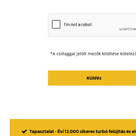
*A csillaggal jelölt mezők kitöltése kötelez
Tapasztalat - Évi 12.000 sikeres turbó felújítás és e