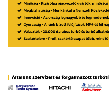
Minőség – Kizárólag piacvezető gyártók, minőségi
Megbízhatóság – Munkánkat a Nemzeti Közlekedési
Innováció – Az ország legnagyobb és legmoderne
Gyorsaság – A ránk bízott felújítások 95%-át fél n
Választék – 20.000 darabos turbó és turbó alkatré
Szakértelem – Profi, szakértő csapat több, mint 10
Általunk szervizelt és forgalmazott turbót