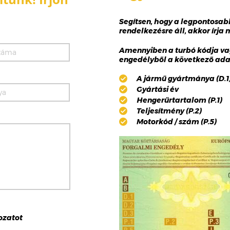
Segítsen, hogy a legpontosa
rendelkezésre áll, akkor írja
Amennyiben a turbó kódja va
engedélyből a következő adat
A jármű gyártmánya (D.1),
Gyártási év
Hengerűrtartalom (P.1)
Teljesítmény (P.2)
Motorkód / szám (P.5)
ozat
ot