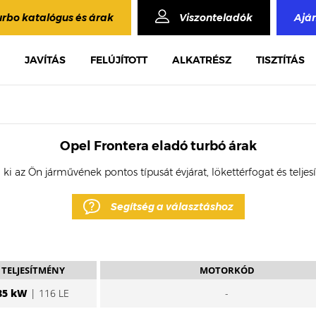
urbo katalógus és árak
Viszonteladók
Ajá
JAVÍTÁS
FELÚJÍTOTT
ALKATRÉSZ
TISZTÍTÁS
Opel Frontera eladó turbó árak
 ki az Ön járművének pontos típusát évjárat, lökettérfogat és telje
Segítség a választáshoz
TELJESÍTMÉNY
MOTORKÓD
85 kW
| 116 LE
-