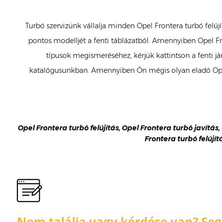
Turbó szervizünk vállalja minden Opel Frontera turbó felúj
pontos modelljét a fenti táblázatból. Amennyiben Opel Fro
típusok megismeréséhez, kérjük kattintson a fenti jár
katalógusunkban. Amennyiben Ön mégis olyan eladó Opel 
Opel Frontera turbó felújítás, Opel Frontera turbó javítás,
Frontera turbó felújít
Nem találja vagy kérdése van? Segí