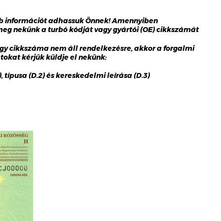
bb információt adhassuk Önnek! Amennyiben
 meg nekünk a turbó kódját vagy gyártói (OE) cikkszámát
gy cikkszáma nem áll rendelkezésre, akkor a forgalmi
okat kérjük küldje el nekünk:
 típusa (D.2) és kereskedelmi leírása (D.3)