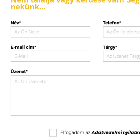
nekünk…
Név*
Telefon*
E-mail cím*
Tárgy*
Üzenet*
Elfogadom az
Adatvédelmi nyilatk