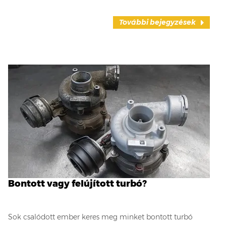
További bejegyzések
Bontott vagy felújított turbó?
Sok csalódott ember keres meg minket bontott turbó