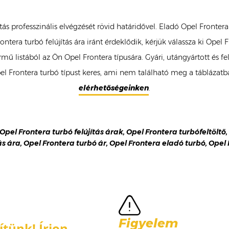
ítás professzinális elvégzését rövid határidővel. Eladó Opel Fronte
ntera turbó felújítás ára iránt érdeklődik, kérjük válassza ki Opel
mű listából az Ön Opel Frontera típusára. Gyári, utángyártott és f
Frontera turbó típust keres, ami nem található meg a táblázatban
elérhetőségeinken
.
 Opel Frontera turbó felújítás árak, Opel Frontera turbófeltöltő
ás ára, Opel Frontera turbó ár, Opel Frontera eladó turbó, Opel
Figyelem
tünk! Írjon