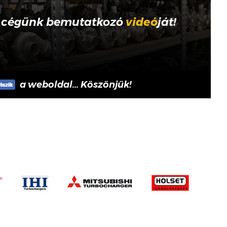
 cégünk bemutatkozó
videó
ját!
a weboldal... Köszönjük!