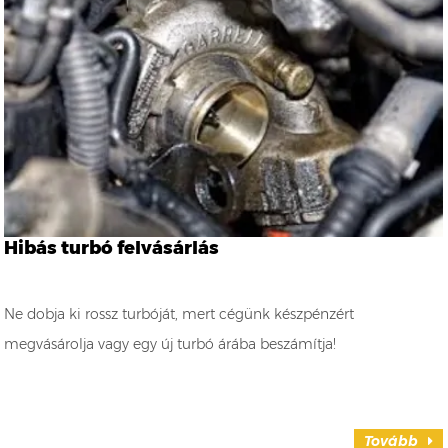
Hibás turbó felvásárlás
Ne dobja ki rossz turbóját, mert cégünk készpénzért
megvásárolja vagy egy új turbó árába beszámítja!
Tovább