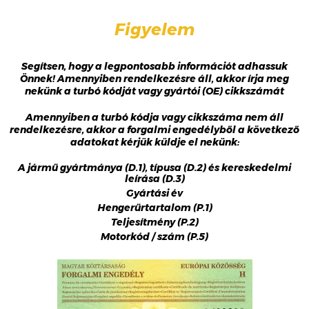
Figyelem
Segítsen, hogy a legpontosabb információt adhassuk
Önnek! Amennyiben rendelkezésre áll, akkor írja meg
nekünk a turbó kódját vagy gyártói (OE) cikkszámát
Amennyiben a turbó kódja vagy cikkszáma nem áll
rendelkezésre, akkor a forgalmi engedélyből a következő
adatokat kérjük küldje el nekünk:
A jármű gyártmánya (D.1), típusa (D.2) és kereskedelmi
leírása (D.3)
Gyártási év
Hengerűrtartalom (P.1)
Teljesítmény (P.2)
Motorkód / szám (P.5)