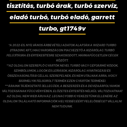
tisztítás, turbó árak, turbó szervíz,
eladó turbó, turbó eladó, garrett
turbo, gt1749v
*A 2022-ES, NYÍLVÁNOS ÁRBEVÉTELI ADATOK ALAPJÁN A WIZARD TURBO
(ITRADING KFT.) MAGYARORSZÁGON PIACVEZETŐ A KIZÁRÓLAG TURBÓ
FELÚJÍTÁSRA ÉS ÉRTÉKESÍTÉSRE SZAKOSODOTT, MÁRKAFÜGGETLEN CÉGEK
KÖZÖTT.
**AZ OLDALON SZEREPLŐ GYÁRTÓK NEVEI, TURBÓ VAGY GÉPJÁRMŰ KÓDOK,
SZIMBÓLUMOK, LOGÓK ÉS LEÍRÁSOK, KIZÁRÓLAG HIVATKOZÁSI ÉS
ÖSSZEHASONLÍTÁSI CÉLLAL SZEREPELNEK, ÉS NEM UTALNAK ARRA, HOGY
BÁRMELYIK FELSOROLT TERMÉK EZEN GYÁRTÓK TERMÉKEI.
***ÁRAINK TÁJÉKOZTATÓ JELLEGŰEK, A BESZERZÉS ÉS A DEVIZAÁRFOLYAMOK
VÁLTOZÁSÁNAK FÜGGVÉNYÉBEN, ELŐZETES ÉRTESÍTÉS NÉLKÜL VÁLTOZHATNAK!
AZ OLDAL NEM WEB ÁRUHÁZ. LEGNAGYOBB IGYEKEZETÜNK ELLENÉRE AZ
OLDALON TALÁLHATÓ INFORMÁCIÓK HELYESSÉGÉÉRT FELELŐSSÉGET VÁLLALNI
NEM TUDUNK.