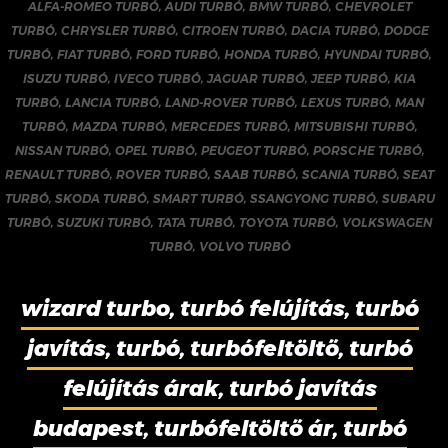
ALFA-ROMEO TURBÓ
,
AUDI TURBÓ
,
BMW TURBÓ
,
CHEVROLET
TURBÓ
,
CHRYSLER TURBÓ
,
CITROEN TURBÓ
,
DACIA TURBÓ
,
DODGE
TURBÓ
,
FIAT TURBÓ
,
FORD TURBÓ
,
HONDA TURBÓ
,
HYUNDAI TURBÓ
,
ISUZU TURBÓ
,
IVECO TURBÓ
,
JAGUAR TURBÓ
,
JEEP TURBÓ
,
KIA
TURBÓ
,
LANCIA TURBÓ
,
LAND-ROVER TURBÓ
,
LEXUS TURBÓ
,
MAN
TURBÓ
,
MAZDA TURBÓ
,
MERCEDES TURBÓ
,
MITSUBISHI TURBÓ
,
NISSAN TURBÓ
,
OPEL TURBÓ
,
PEUGEOT TURBÓ
,
PORSCHE TURBÓ
,
RENAULT TURBÓ
,
ROVER TURBÓ
,
SAAB TURBÓ
,
SCANIA TURBÓ
,
SEAT
TURBÓ
,
SKODA TURBÓ
,
SMART TURBÓ
,
SSANGYONG TURBÓ
,
SUBARU
TURBÓ
,
SUZUKI TURBÓ
,
TATA TURBÓ
,
TOYOTA TURBÓ
,
VOLKSWAGEN
TURBÓ
,
VOLVO TURBÓ
wizard turbo, turbó felújítás, turbó
javítás, turbó, turbófeltöltő, turbó
felújítás árak, turbó javítás
budapest, turbófeltöltő ár, turbó