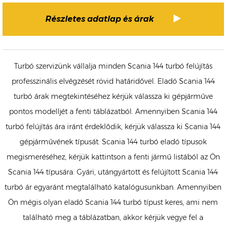
Részletes adatlap és árak
Turbó szervizünk vállalja minden Scania 144 turbó felújítás
professzinális elvégzését rövid határidővel. Eladó Scania 144
turbó árak megtekintéséhez kérjük válassza ki gépjárműve
pontos modelljét a fenti táblázatból. Amennyiben Scania 144
turbó felújítás ára iránt érdeklődik, kérjük válassza ki Scania 144
gépjárművének típusát. Scania 144 turbó eladó típusok
megismeréséhez, kérjük kattintson a fenti jármű listából az Ön
Scania 144 típusára. Gyári, utángyártott és felújított Scania 144
turbó ár egyaránt megtalálható katalógusunkban. Amennyiben
Ön mégis olyan eladó Scania 144 turbó típust keres, ami nem
található meg a táblázatban, akkor kérjük vegye fel a