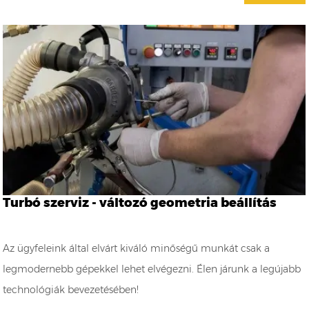
Turbó szerviz - változó geometria beállítás
Az ügyfeleink által elvárt kiváló minőségű munkát csak a
legmodernebb gépekkel lehet elvégezni. Élen járunk a legújabb
technológiák bevezetésében!