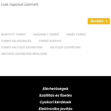
csak napokat üzemelt.
Tovább
BONTOTT TURBÓ
HASZNÁLT TURBÓ
HIBÁS TURBÓ
TURBÓ FELVÁSÁRLÁS
TURBÓ SZERVIZ
TURBÓ VÁLTOZÓ GEOMETRIA
VÁLTOZÓ GEOMETRIA
VÁLTOZÓ GEOMETRIA BEÁLLÍTÁS
Elérhetőségek
Szállítás és fizetés
Gyakori kérdések
Elektronika javítás