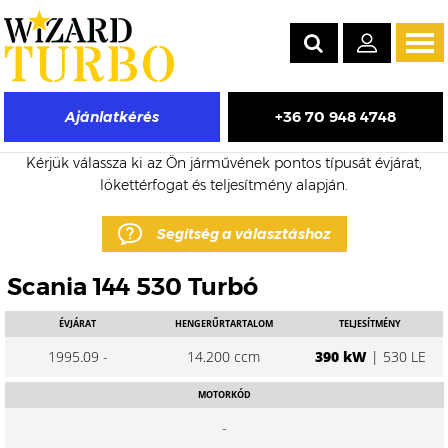
Tog
navi
+36 70 948 4748
Ajánlatkérés
Scania 144 eladó turbó árak
Kérjük válassza ki az Ön járművének pontos típusát évjárat,
lökettérfogat és teljesítmény alapján.
Segítség a választáshoz
Scania 144 530 Turbó
ÉVJÁRAT
HENGERŰRTARTALOM
TELJESÍTMÉNY
1995.09 -
14.200 ccm
390 kW
| 530 LE
MOTORKÓD
-