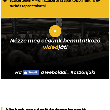
Szakértelem – Profi, szakértő csapat több, mint 10 év
turbós tapasztalattal
Nézze meg cégünk bemutatkozó
videó
ját!
Ha
a weboldal... Köszönjük!