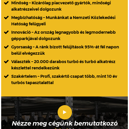
Minőség – Kizárólag piacvezető gyártók, minőségi
alkatrészeivel dolgozunk
Megbízhatóság – Munkánkat a Nemzeti Közlekedési
Hatóság felügyeli
Innováció – Az ország legnagyobb és legmodernebb
gépparkjával dolgozunk
Gyorsaság – A ránk bízott felújítások 95%-át fél napon
belül elvégezzük
Választék – 20.000 darabos turbó és turbó alkatrész
készlettel rendelkezünk
Szakértelem – Profi, szakértő csapat több, mint 10 év
turbós tapasztalattal
Nézze meg cégünk bemutatkozó