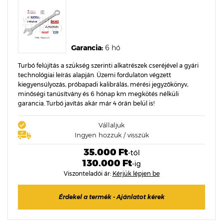
Garancia:
6 hó
Turbó felújítás a szükség szerinti alkatrészek cseréjével a gyári
technológiai leírás alapján. Üzemi fordulaton végzett
kiegyensúlyozás, próbapadi kalibrálás, mérési jegyzőkönyv,
minőségi tanúsítvány és 6 hónap km megkötés nélküli
garancia. Turbó javítás akár már 4 órán belül is!
Vállaljuk
Ingyen hozzuk / visszük
35.000 Ft
-tól
130.000 Ft
-ig
Viszonteladói ár:
Kérjük lépjen be
Érdekel a termék - Ajánlatot kérek