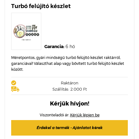
Turbó felújító készlet
Garancia:
6 hó
Méretpontos, gyári minőségű turbó felújító készlet raktárról,
garanciával! Választhat alap vagy bővített turbó felújító készlet
között.
Raktáron
Szállítás: 2.000 Ft
Kérjük hívjon!
Viszonteladói ár:
Kérjük lépjen be
Érdekel a termék - Ajánlatot kérek