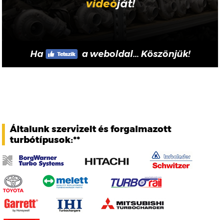
videó
ját!
Ha
a weboldal... Köszönjük!
Általunk szervizelt és forgalmazott
turbótípusok:**