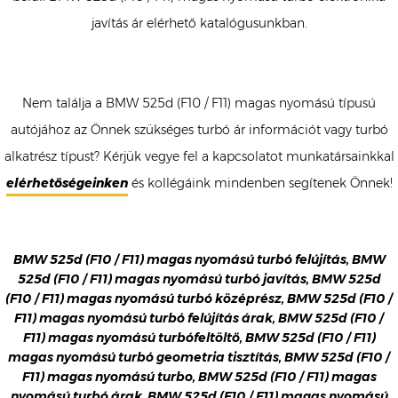
javítás ár elérhető katalógusunkban.
Nem találja a BMW 525d (F10 / F11) magas nyomású típusú
autójához az Önnek szükséges turbó ár információt vagy turbó
alkatrész típust? Kérjük vegye fel a kapcsolatot munkatársainkkal
elérhetőségeinken
és kollégáink mindenben segítenek Önnek!
BMW 525d (F10 / F11) magas nyomású turbó felújítás, BMW
525d (F10 / F11) magas nyomású turbó javítás, BMW 525d
(F10 / F11) magas nyomású turbó középrész, BMW 525d (F10 /
F11) magas nyomású turbó felújítás árak, BMW 525d (F10 /
F11) magas nyomású turbófeltöltő, BMW 525d (F10 / F11)
magas nyomású turbó geometria tisztítás, BMW 525d (F10 /
F11) magas nyomású turbo, BMW 525d (F10 / F11) magas
nyomású turbó árak, BMW 525d (F10 / F11) magas nyomású