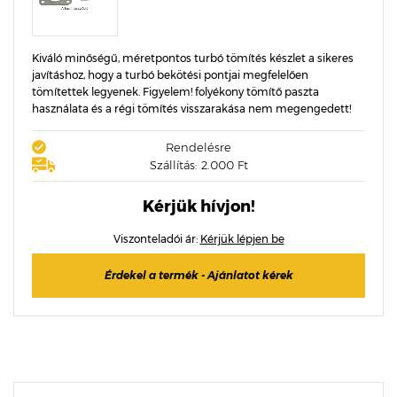
Kiváló minőségű, méretpontos turbó tömítés készlet a sikeres
javításhoz, hogy a turbó bekötési pontjai megfelelően
tömítettek legyenek. Figyelem! folyékony tömítő paszta
használata és a régi tömítés visszarakása nem megengedett!
Rendelésre
Szállítás: 2.000 Ft
Kérjük hívjon!
Viszonteladói ár:
Kérjük lépjen be
Érdekel a termék - Ajánlatot kérek