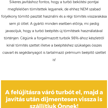
Sikeres javításhoz fontos, hogy a turbó bekötési pontjai
megfelelően tömítettek legyenek, de ehhez NEM szabad
folyékony tömítő pasztát használni és a régi tömítés visszarakása
sem jó ötlet. A gyártó minden esetben előírja, mi pedig
javasoljuk, hogy a turbó beépítés új tömítések használatával
történjen. Cégünk a forgalmazott turbók 98%-ához készletről
kínál tömítés szettet illetve a beépítéshez szükséges összes
csavart és segédanyagot is tartalmazó prémium beépítő szettet
is!
A felújításra váró turbót el, majd a
javítás után díjmentesen vissza is
szállítjuk Önnek!