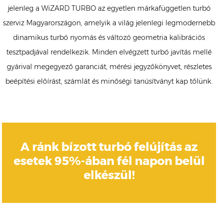
jelenleg a WiZARD TURBO az egyetlen márkafüggetlen turbó
szerviz Magyarországon, amelyik a világ jelenlegi legmodernebb
dinamikus turbó nyomás és változó geometria kalibrációs
tesztpadjával rendelkezik. Minden elvégzett turbó javítás mellé
gyárival megegyező garanciát, mérési jegyzőkönyvet, részletes
beépítési előírást, számlát és minőségi tanúsítványt kap tőlünk.
A ránk bízott turbó felújítás az
esetek 95%-ában fél napon belül
elkészül!