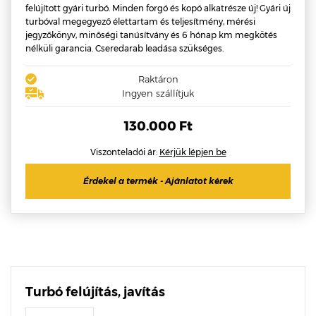
felújított gyári turbó. Minden forgó és kopó alkatrésze új! Gyári új
turbóval megegyező élettartam és teljesítmény, mérési
jegyzőkönyv, minőségi tanúsítvány és 6 hónap km megkötés
nélküli garancia. Cseredarab leadása szükséges.
Raktáron
Ingyen szállítjuk
130.000 Ft
Viszonteladói ár:
Kérjük lépjen be
Érdekel a termék - Ajánlatot kérek
Turbó felújítás, javítás