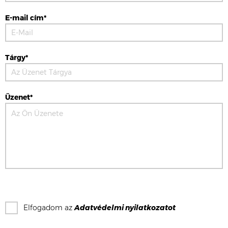
E-mail cím*
Tárgy*
Üzenet*
Elfogadom az
Adatvédelmi nyilatkozat
ot