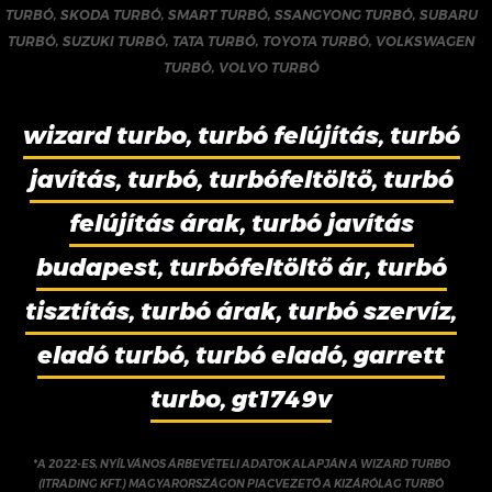
TURBÓ
,
SKODA TURBÓ
,
SMART TURBÓ
,
SSANGYONG TURBÓ
,
SUBARU
TURBÓ
,
SUZUKI TURBÓ
,
TATA TURBÓ
,
TOYOTA TURBÓ
,
VOLKSWAGEN
TURBÓ
,
VOLVO TURBÓ
wizard turbo, turbó felújítás, turbó
javítás, turbó, turbófeltöltő, turbó
felújítás árak, turbó javítás
budapest, turbófeltöltő ár, turbó
tisztítás, turbó árak, turbó szervíz,
eladó turbó, turbó eladó, garrett
turbo, gt1749v
*A 2022-ES, NYÍLVÁNOS ÁRBEVÉTELI ADATOK ALAPJÁN A WIZARD TURBO
(ITRADING KFT.) MAGYARORSZÁGON PIACVEZETŐ A KIZÁRÓLAG TURBÓ