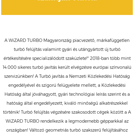
A WiZARD TURBO Magyarország piacvezető, márkafüggetlen
turbó felújítás valamint gyári és utángyártott új turbó
értékesítésére specializálódott szaküzlete!* 2018-ban több mint
14.000 sikeres turbó javítás került elvégzésre európai színvonalú
szervizünkben! A Turbó javítás a Nemzeti Közlekedési Hatóság
engedélyével és szigorú felügyelete mellett, a Közlekedési
Hatóság által jóváhagyott, gyári technológiai leírás szerint és a
hatóság által engedélyezett, kiváló minőségű alkatrészekkel
történik! Turbó felújítás végzésére szakosodott cégek között a A
WiZARD TURBO rendelkezik a legmodernebb gépparkkal az
országban! Változó geometriás turbó szakszerű felújításához