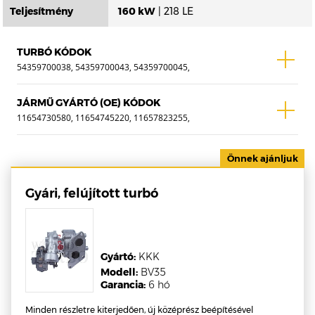
Teljesítmény
160 kW
| 218 LE
TURBÓ KÓDOK
54359700038, 54359700043, 54359700045,
54359700051, 54359700053, 54359700057,
54359700060, 54359710043, 54359710045,
JÁRMŰ GYÁRTÓ (OE) KÓDOK
54359710053, 54359710060, 54359880038,
11654730580, 11654745220, 11657823255,
54359880043, 54359880045, 54359880053,
11657823256
54359880057, 54359880060, 54359980060
Gyári, felújított turbó
Gyártó:
KKK
Modell:
BV35
Garancia:
6 hó
Minden részletre kiterjedően, új középrész beépítésével