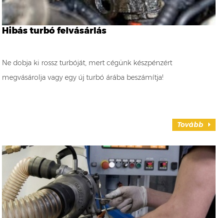
Hibás turbó felvásárlás
Ne dobja ki rossz turbóját, mert cégünk készpénzért
megvásárolja vagy egy új turbó árába beszámítja!
Tovább