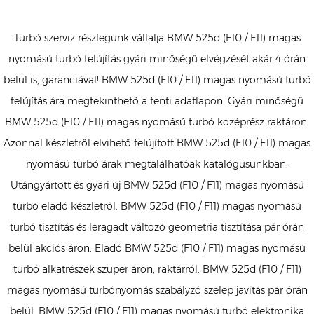
Turbó szerviz részlegünk vállalja BMW 525d (F10 / F11) magas
nyomású turbó felújítás gyári minőségű elvégzését akár 4 órán
belül is, garanciával! BMW 525d (F10 / F11) magas nyomású turbó
felújítás ára megtekinthető a fenti adatlapon. Gyári minőségű
BMW 525d (F10 / F11) magas nyomású turbó középrész raktáron.
Azonnal készletről elvihető felújított BMW 525d (F10 / F11) magas
nyomású turbó árak megtalálhatóak katalógusunkban.
Utángyártott és gyári új BMW 525d (F10 / F11) magas nyomású
turbó eladó készletről. BMW 525d (F10 / F11) magas nyomású
turbó tisztítás és leragadt változó geometria tisztítása pár órán
belül akciós áron. Eladó BMW 525d (F10 / F11) magas nyomású
turbó alkatrészek szuper áron, raktárról. BMW 525d (F10 / F11)
magas nyomású turbónyomás szabályzó szelep javítás pár órán
belül. BMW 525d (F10 / F11) magas nyomású turbó elektronika