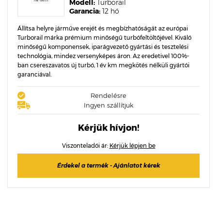
Modell:
Turborail
Garancia:
12 hó
Állítsa helyre járműve erejét és megbízhatóságát az európai
Turborail márka prémium minőségű turbófeltöltőjével. Kiváló
minőségű komponensek, iparágvezető gyártási és tesztelési
technológia, mindez versenyképes áron. Az eredetivel 100%-
ban csereszavatos új turbó, 1 év km megkötés nélküli gyártói
garanciával.
Rendelésre
Ingyen szállítjuk
Kérjük hívjon!
Viszonteladói ár:
Kérjük lépjen be
Érdekel a termék - Ajánlatot kérek