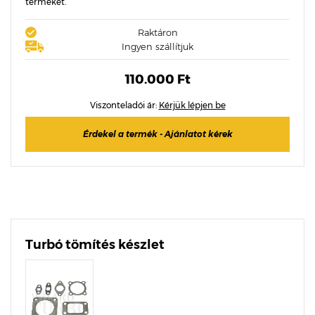
termékét.
Raktáron
Ingyen szállítjuk
110.000 Ft
Viszonteladói ár:
Kérjük lépjen be
Érdekel a termék - Ajánlatot kérek
Turbó tömítés készlet