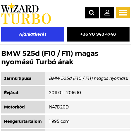
Tog
navi
+36 70 948 4748
Ajánlatkérés
Másik típus választása
BMW 525d (F10 / F11) magas
nyomású Turbó árak
Jármű típusa
Évjárat
2011.01 - 2016.10
Motorkód
N47D20D
Hengerűrtartalom
1.995 ccm