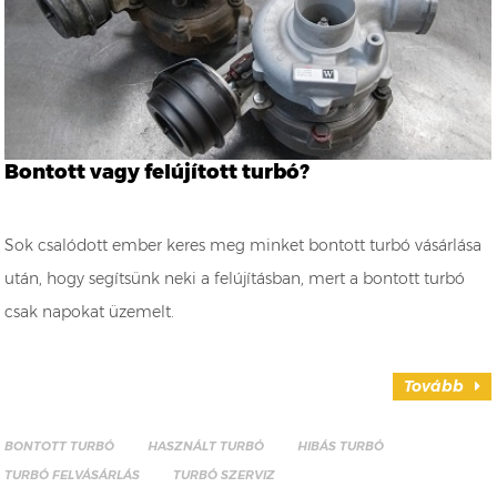
Bontott vagy felújított turbó?
Sok csalódott ember keres meg minket bontott turbó vásárlása
után, hogy segítsünk neki a felújításban, mert a bontott turbó
csak napokat üzemelt.
Tovább
BONTOTT TURBÓ
HASZNÁLT TURBÓ
HIBÁS TURBÓ
TURBÓ FELVÁSÁRLÁS
TURBÓ SZERVIZ