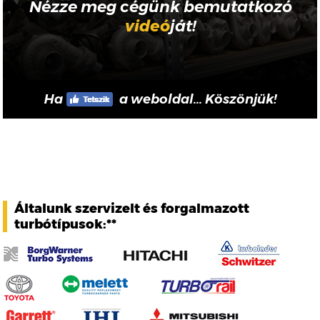
Nézze meg cégünk bemutatkozó
videó
ját!
Ha
a weboldal... Köszönjük!
Általunk szervizelt és forgalmazott
turbótípusok:**