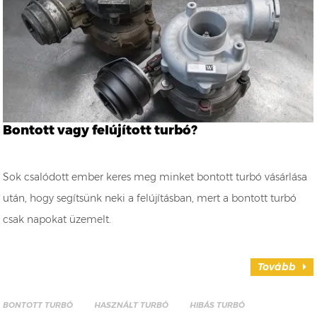
Bontott vagy felújított turbó?
Sok csalódott ember keres meg minket bontott turbó vásárlása
után, hogy segítsünk neki a felújításban, mert a bontott turbó
csak napokat üzemelt.
Tovább
BONTOTT TURBÓ
HASZNÁLT TURBÓ
HIBÁS TURBÓ