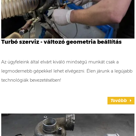
Turbó szerviz - változó geometria beállítás
Az ügyfeleink által elvárt kiváló minőségű munkát csak a
legmodernebb gépekkel lehet elvégezni. Élen járunk a legújabb
technológiák bevezetésében!
Tovább