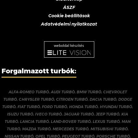
ÁSZF
Cookie beállítások
Adatvédelmi nyilatkozat
weboldal készítés
Forgalmazott turbók:
ALFA-ROMEO TURBÓ
,
AUDI TURBÓ
,
BMW TURBÓ
,
CHEVROLET
TURBÓ
,
CHRYSLER TURBÓ
,
CITROEN TURBÓ
,
DACIA TURBÓ
,
DODGE
TURBÓ
,
FIAT TURBÓ
,
FORD TURBÓ
,
HONDA TURBÓ
,
HYUNDAI TURBÓ
,
ISUZU TURBÓ
,
IVECO TURBÓ
,
JAGUAR TURBÓ
,
JEEP TURBÓ
,
KIA
TURBÓ
,
LANCIA TURBÓ
,
LAND-ROVER TURBÓ
,
LEXUS TURBÓ
,
MAN
TURBÓ
,
MAZDA TURBÓ
,
MERCEDES TURBÓ
,
MITSUBISHI TURBÓ
,
NISSAN TURBÓ
,
OPEL TURBÓ
,
PEUGEOT TURBÓ
,
PORSCHE TURBÓ
,