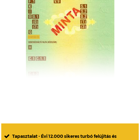
Tapasztalat - Évi 12.000 sikeres turbó felújítás és