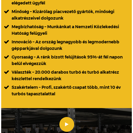
elégedett ügyfél
Minőség – Kizárólag piacvezető gyártók, minőségi
alkatrészeivel dolgozunk
Megbízhatóság – Munkánkat a Nemzeti Közlekedési
Hatóság felügyeli
Innováció – Az ország legnagyobb és legmodernebb
gépparkjával dolgozunk
Gyorsaság – A ránk bízott felújítások 95%-át fél napon
belül elvégezzük
Választék – 20.000 darabos turbó és turbó alkatrész
készlettel rendelkezünk
Szakértelem – Profi, szakértő csapat több, mint 10 év
turbós tapasztalattal