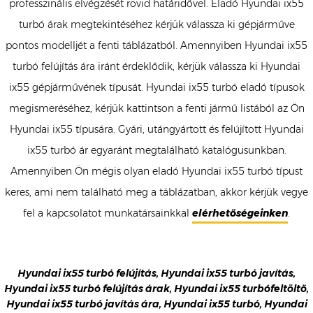
professzinális elvégzését rövid határidővel. Eladó Hyundai ix55
turbó árak megtekintéséhez kérjük válassza ki gépjárműve
pontos modelljét a fenti táblázatból. Amennyiben Hyundai ix55
turbó felújítás ára iránt érdeklődik, kérjük válassza ki Hyundai
ix55 gépjárművének típusát. Hyundai ix55 turbó eladó típusok
megismeréséhez, kérjük kattintson a fenti jármű listából az Ön
Hyundai ix55 típusára. Gyári, utángyártott és felújított Hyundai
ix55 turbó ár egyaránt megtalálható katalógusunkban.
Amennyiben Ön mégis olyan eladó Hyundai ix55 turbó típust
keres, ami nem található meg a táblázatban, akkor kérjük vegye
fel a kapcsolatot munkatársainkkal
elérhetőségeinken
.
Hyundai ix55 turbó felújítás, Hyundai ix55 turbó javítás,
Hyundai ix55 turbó felújítás árak, Hyundai ix55 turbófeltöltő,
Hyundai ix55 turbó javítás ára, Hyundai ix55 turbó, Hyundai