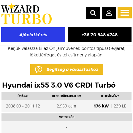
Tog
navi
+36 70 948 4748
Ajánlatkérés
Hyundai ix55 eladó turbó árak
Kérjük válassza ki az Ön járművének pontos típusát évjárat,
lökettérfogat és teljesítmény alapján.
Segítség a választáshoz
Hyundai ix55 3.0 V6 CRDI Turbó
ÉVJÁRAT
HENGERŰRTARTALOM
TELJESÍTMÉNY
2008.09 - 2011.12
2.959 ccm
176 kW
| 239 LE
MOTORKÓD
-