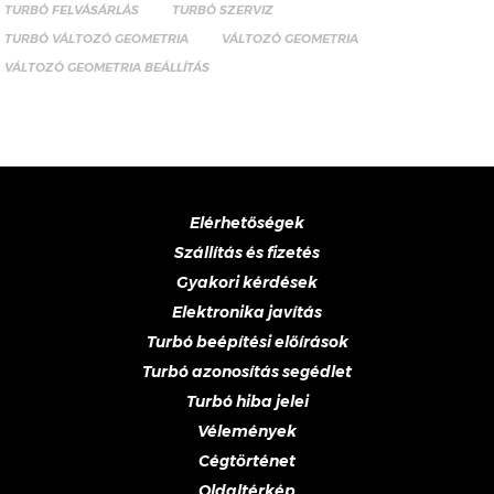
TURBÓ FELVÁSÁRLÁS
TURBÓ SZERVIZ
TURBÓ VÁLTOZÓ GEOMETRIA
VÁLTOZÓ GEOMETRIA
VÁLTOZÓ GEOMETRIA BEÁLLÍTÁS
Elérhetőségek
Szállítás és fizetés
Gyakori kérdések
Elektronika javítás
Turbó beépítési előírások
Turbó azonosítás segédlet
Turbó hiba jelei
Vélemények
Cégtörténet
Oldaltérkép