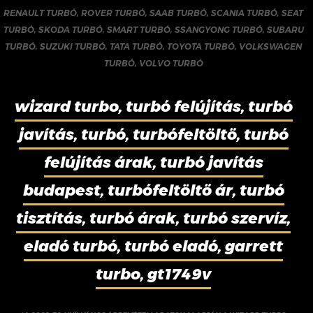
RENAULT TURBÓ
,
ROVER TURBÓ
,
SAAB TURBÓ
,
SCANIA TURBÓ
,
SEAT
TURBÓ
,
SKODA TURBÓ
,
SMART TURBÓ
,
SSANGYONG TURBÓ
,
SUBARU
TURBÓ
,
SUZUKI TURBÓ
,
TATA TURBÓ
,
TOYOTA TURBÓ
,
VOLKSWAGEN
TURBÓ
,
VOLVO TURBÓ
wizard turbo, turbó felújítás, turbó
javítás, turbó, turbófeltöltő, turbó
felújítás árak, turbó javítás
budapest, turbófeltöltő ár, turbó
tisztítás, turbó árak, turbó szervíz,
eladó turbó, turbó eladó, garrett
turbo, gt1749v