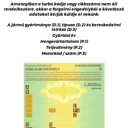
Amennyiben a turbó kódja vagy cikkszáma nem áll
rendelkezésre, akkor a forgalmi engedélyből a következő
adatokat kérjük küldje el nekünk:
A jármű gyártmánya (D.1), típusa (D.2) és kereskedelmi
leírása (D.3)
Gyártási év
Hengerűrtartalom (P.1)
Teljesítmény (P.2)
Motorkód / szám (P.5)