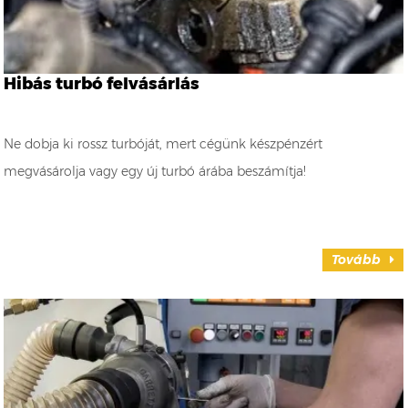
Hibás turbó felvásárlás
Ne dobja ki rossz turbóját, mert cégünk készpénzért
megvásárolja vagy egy új turbó árába beszámítja!
Tovább