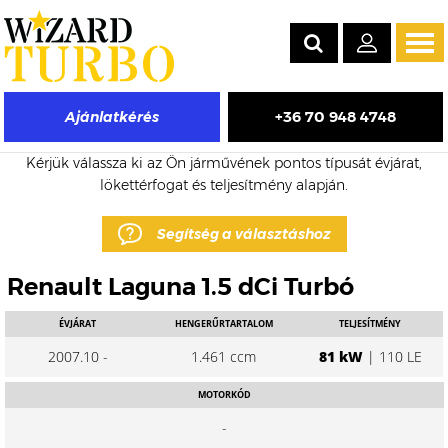
Tog
navi
+36 70 948 4748
Ajánlatkérés
Renault Laguna eladó turbó árak
Kérjük válassza ki az Ön járművének pontos típusát évjárat,
lökettérfogat és teljesítmény alapján.
Segítség a választáshoz
Renault Laguna 1.5 dCi Turbó
ÉVJÁRAT
HENGERŰRTARTALOM
TELJESÍTMÉNY
2007.10 -
1.461 ccm
81 kW
| 110 LE
MOTORKÓD
-