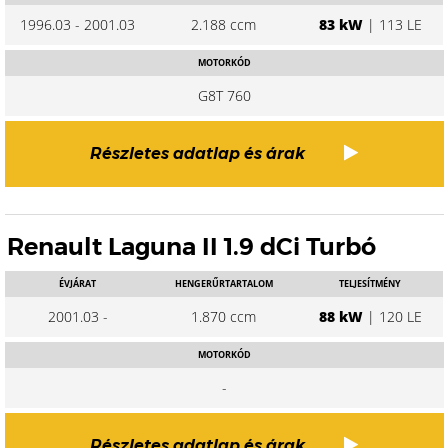
1996.03 - 2001.03
2.188 ccm
83 kW
| 113 LE
MOTORKÓD
G8T 760
Részletes adatlap és árak
Renault Laguna II 1.9 dCi Turbó
ÉVJÁRAT
HENGERŰRTARTALOM
TELJESÍTMÉNY
2001.03 -
1.870 ccm
88 kW
| 120 LE
MOTORKÓD
-
Részletes adatlap és árak