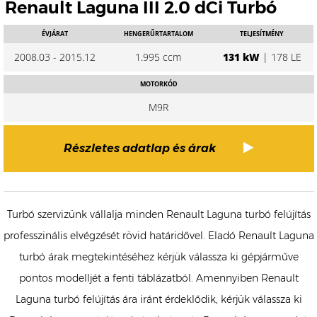
Renault Laguna III 2.0 dCi Turbó
ÉVJÁRAT
HENGERŰRTARTALOM
TELJESÍTMÉNY
2008.03 - 2015.12
1.995 ccm
131 kW
| 178 LE
MOTORKÓD
M9R
Részletes adatlap és árak
Turbó szervizünk vállalja minden Renault Laguna turbó felújítás
professzinális elvégzését rövid határidővel. Eladó Renault Laguna
turbó árak megtekintéséhez kérjük válassza ki gépjárműve
pontos modelljét a fenti táblázatból. Amennyiben Renault
Laguna turbó felújítás ára iránt érdeklődik, kérjük válassza ki