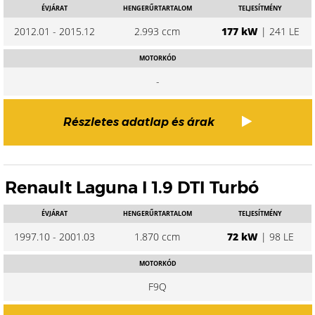
ÉVJÁRAT
HENGERŰRTARTALOM
TELJESÍTMÉNY
2012.01 - 2015.12
2.993 ccm
177 kW
| 241 LE
MOTORKÓD
-
Részletes adatlap és árak
Renault Laguna I 1.9 DTI Turbó
ÉVJÁRAT
HENGERŰRTARTALOM
TELJESÍTMÉNY
1997.10 - 2001.03
1.870 ccm
72 kW
| 98 LE
MOTORKÓD
F9Q