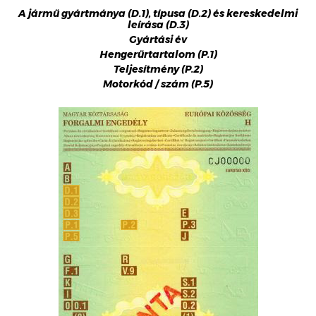
A jármű gyártmánya (D.1), típusa (D.2) és kereskedelmi
leírása (D.3)
Gyártási év
Hengerűrtartalom (P.1)
Teljesítmény (P.2)
Motorkód / szám (P.5)