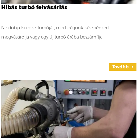
Hibás turbó felvásárlás
Ne dobja ki rossz turbóját, mert cégünk készpénzért
megvásárolja vagy egy új turbó árába beszámítja!
Tovább