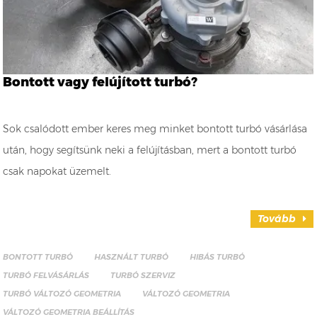
Bontott vagy felújított turbó?
Sok csalódott ember keres meg minket bontott turbó vásárlása
után, hogy segítsünk neki a felújításban, mert a bontott turbó
csak napokat üzemelt.
Tovább
BONTOTT TURBÓ
HASZNÁLT TURBÓ
HIBÁS TURBÓ
TURBÓ FELVÁSÁRLÁS
TURBÓ SZERVIZ
TURBÓ VÁLTOZÓ GEOMETRIA
VÁLTOZÓ GEOMETRIA
VÁLTOZÓ GEOMETRIA BEÁLLÍTÁS