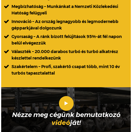
Megbízhatóság – Munkánkat a Nemzeti Közlekedési
Hatóság felügyeli
Innováció – Az ország legnagyobb és legmodernebb
gépparkjával dolgozunk
Gyorsaság – A ránk bízott felújítások 95%-át fél napon
belül elvégezzük
Választék – 20.000 darabos turbó és turbó alkatrész
készlettel rendelkezünk
Szakértelem – Profi, szakértő csapat több, mint 10 év
turbós tapasztalattal
Nézze meg cégünk bemutatkozó
videó
ját!