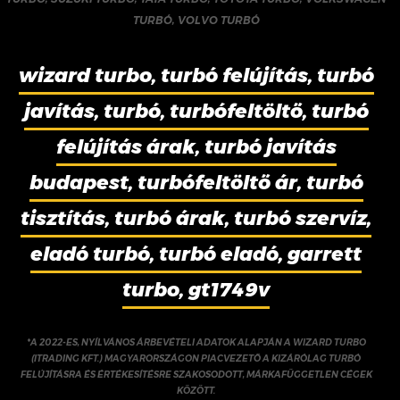
TURBÓ
,
VOLVO TURBÓ
wizard turbo, turbó felújítás, turbó
javítás, turbó, turbófeltöltő, turbó
felújítás árak, turbó javítás
budapest, turbófeltöltő ár, turbó
tisztítás, turbó árak, turbó szervíz,
eladó turbó, turbó eladó, garrett
turbo, gt1749v
*A 2022-ES, NYÍLVÁNOS ÁRBEVÉTELI ADATOK ALAPJÁN A WIZARD TURBO
(ITRADING KFT.) MAGYARORSZÁGON PIACVEZETŐ A KIZÁRÓLAG TURBÓ
FELÚJÍTÁSRA ÉS ÉRTÉKESÍTÉSRE SZAKOSODOTT, MÁRKAFÜGGETLEN CÉGEK
KÖZÖTT.