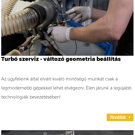
Turbó szerviz - változó geometria beállítás
Az ügyfeleink által elvárt kiváló minőségű munkát csak a
legmodernebb gépekkel lehet elvégezni. Élen járunk a legújabb
technológiák bevezetésében!
Tovább