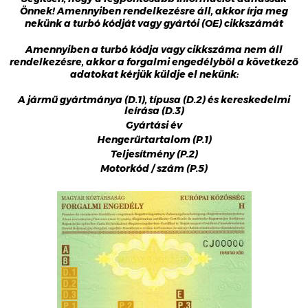
Önnek! Amennyiben rendelkezésre áll, akkor írja meg
nekünk a turbó kódját vagy gyártói (OE) cikkszámát
Amennyiben a turbó kódja vagy cikkszáma nem áll
rendelkezésre, akkor a forgalmi engedélyből a következő
adatokat kérjük küldje el nekünk:
A jármű gyártmánya (D.1), típusa (D.2) és kereskedelmi
leírása (D.3)
Gyártási év
Hengerűrtartalom (P.1)
Teljesítmény (P.2)
Motorkód / szám (P.5)