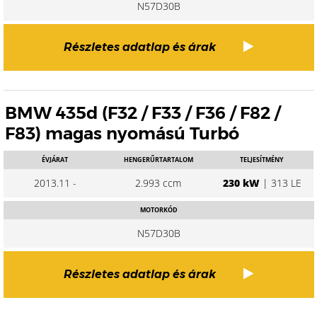
N57D30B
Részletes adatlap és árak
BMW 435d (F32 / F33 / F36 / F82 /
F83) magas nyomású Turbó
ÉVJÁRAT
HENGERŰRTARTALOM
TELJESÍTMÉNY
2013.11 -
2.993 ccm
230 kW
| 313 LE
MOTORKÓD
N57D30B
Részletes adatlap és árak