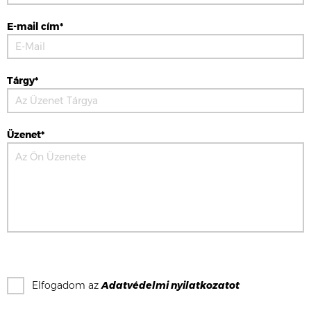
E-mail cím*
Tárgy*
Üzenet*
Elfogadom az
Adatvédelmi nyilatkozat
ot