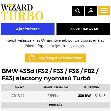
Tog
navi
+36 70 948 4748
Ajánlatkérés
BMW 435d eladó turbó árak
Kérjük válassza ki az Ön járművének pontos típusát évjárat,
lökettérfogat és teljesítmény alapján.
Segítség a választáshoz
BMW 435d (F32 / F33 / F36 / F82 /
F83) alacsony nyomású Turbó
ÉVJÁRAT
HENGERŰRTARTALOM
TELJESÍTMÉNY
2013.11 -
2.993 ccm
230 kW
| 313 LE
MOTORKÓD