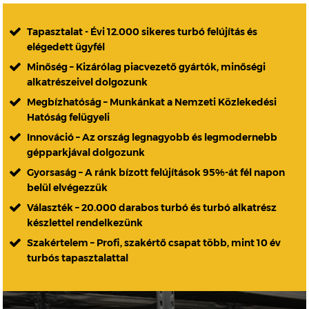
Tapasztalat - Évi 12.000 sikeres turbó felújítás és
elégedett ügyfél
Minőség – Kizárólag piacvezető gyártók, minőségi
alkatrészeivel dolgozunk
Megbízhatóság – Munkánkat a Nemzeti Közlekedési
Hatóság felügyeli
Innováció – Az ország legnagyobb és legmodernebb
gépparkjával dolgozunk
Gyorsaság – A ránk bízott felújítások 95%-át fél napon
belül elvégezzük
Választék – 20.000 darabos turbó és turbó alkatrész
készlettel rendelkezünk
Szakértelem – Profi, szakértő csapat több, mint 10 év
turbós tapasztalattal