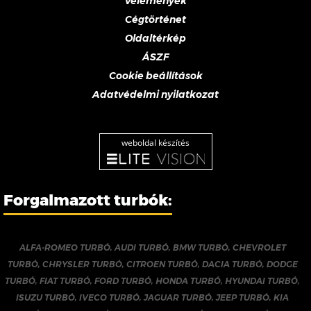
Vélemények
Cégtörténet
Oldaltérkép
ÁSZF
Cookie beállítások
Adatvédelmi nyilatkozat
weboldal készítés
Forgalmazott turbók:
ALFA-ROMEO TURBÓ
,
AUDI TURBÓ
,
BMW TURBÓ
,
CHEVROLET
TURBÓ
,
CHRYSLER TURBÓ
,
CITROEN TURBÓ
,
DACIA TURBÓ
,
DODGE
TURBÓ
,
FIAT TURBÓ
,
FORD TURBÓ
,
HONDA TURBÓ
,
HYUNDAI TURBÓ
,
ISUZU TURBÓ
,
IVECO TURBÓ
,
JAGUAR TURBÓ
,
JEEP TURBÓ
,
KIA