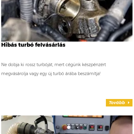
Hibás turbó felvásárlás
Ne dobja ki rossz turbóját, mert cégünk készpénzért
megvásárolja vagy egy új turbó árába beszámítja!
Tovább