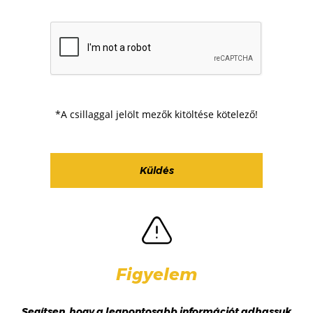
*A csillaggal jelölt mezők kitöltése kötelező!
Figyelem
Segítsen, hogy a legpontosabb információt adhassuk