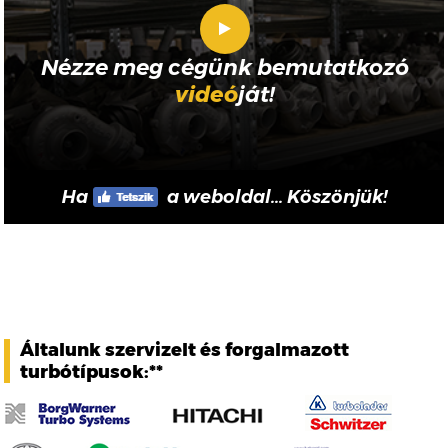
Nézze meg cégünk bemutatkozó
videó
ját!
Ha
a weboldal... Köszönjük!
Általunk szervizelt és forgalmazott
turbótípusok:**