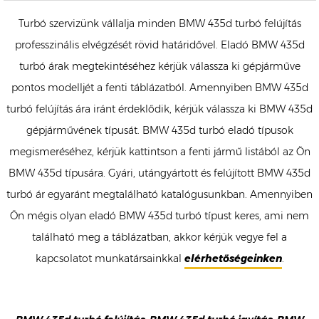
Turbó szervizünk vállalja minden BMW 435d turbó felújítás
professzinális elvégzését rövid határidővel. Eladó BMW 435d
turbó árak megtekintéséhez kérjük válassza ki gépjárműve
pontos modelljét a fenti táblázatból. Amennyiben BMW 435d
turbó felújítás ára iránt érdeklődik, kérjük válassza ki BMW 435d
gépjárművének típusát. BMW 435d turbó eladó típusok
megismeréséhez, kérjük kattintson a fenti jármű listából az Ön
BMW 435d típusára. Gyári, utángyártott és felújított BMW 435d
turbó ár egyaránt megtalálható katalógusunkban. Amennyiben
Ön mégis olyan eladó BMW 435d turbó típust keres, ami nem
található meg a táblázatban, akkor kérjük vegye fel a
kapcsolatot munkatársainkkal
elérhetőségeinken
.