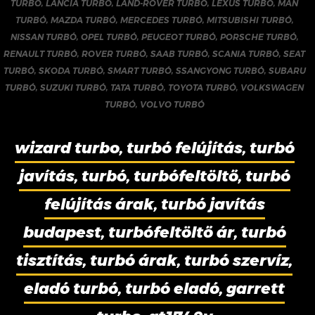
TURBÓ
,
LANCIA TURBÓ
,
LAND-ROVER TURBÓ
,
LEXUS TURBÓ
,
MAN
TURBÓ
,
MAZDA TURBÓ
,
MERCEDES TURBÓ
,
MITSUBISHI TURBÓ
,
NISSAN TURBÓ
,
OPEL TURBÓ
,
PEUGEOT TURBÓ
,
PORSCHE TURBÓ
,
RENAULT TURBÓ
,
ROVER TURBÓ
,
SAAB TURBÓ
,
SCANIA TURBÓ
,
SEAT
TURBÓ
,
SKODA TURBÓ
,
SMART TURBÓ
,
SSANGYONG TURBÓ
,
SUBARU
TURBÓ
,
SUZUKI TURBÓ
,
TATA TURBÓ
,
TOYOTA TURBÓ
,
VOLKSWAGEN
TURBÓ
,
VOLVO TURBÓ
wizard turbo, turbó felújítás, turbó
javítás, turbó, turbófeltöltő, turbó
felújítás árak, turbó javítás
budapest, turbófeltöltő ár, turbó
tisztítás, turbó árak, turbó szervíz,
eladó turbó, turbó eladó, garrett