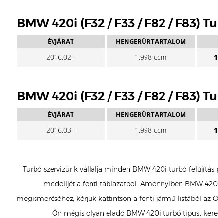
BMW 420i (F32 / F33 / F82 / F83) T
ÉVJÁRAT
HENGERŰRTARTALOM
2016.02 -
1.998 ccm
1
BMW 420i (F32 / F33 / F82 / F83) T
ÉVJÁRAT
HENGERŰRTARTALOM
2016.03 -
1.998 ccm
1
Turbó szervizünk vállalja minden BMW 420i turbó felújítás 
modelljét a fenti táblázatból. Amennyiben BMW 420i 
megismeréséhez, kérjük kattintson a fenti jármű listából az
Ön mégis olyan eladó BMW 420i turbó típust keres