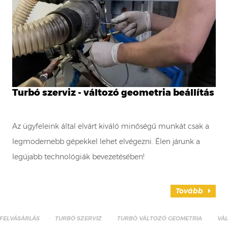
Turbó szerviz - változó geometria beállítás
Az ügyfeleink által elvárt kiváló minőségű munkát csak a
legmodernebb gépekkel lehet elvégezni. Élen járunk a
legújabb technológiák bevezetésében!
Tovább
FELVÁSÁRLÁS
TURBÓ SZERVIZ
TURBÓ VÁLTOZÓ GEOMETRIA
VÁ