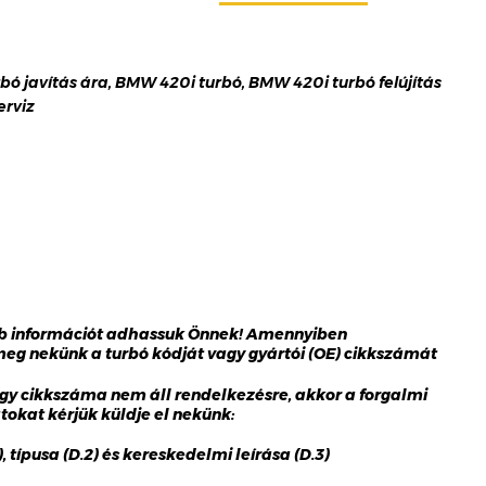
bó javítás ára, BMW 420i turbó, BMW 420i turbó felújítás
erviz
bb információt adhassuk Önnek! Amennyiben
 meg nekünk a turbó kódját vagy gyártói (OE) cikkszámát
gy cikkszáma nem áll rendelkezésre, akkor a forgalmi
okat kérjük küldje el nekünk:
 típusa (D.2) és kereskedelmi leírása (D.3)