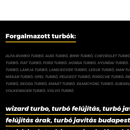
Forgalmazott turbók:
ALFA-ROMEO TURBÓ
,
AUDI TURBÓ
,
BMW TURBÓ
,
CHEVROLET TURB
TURBÓ
,
FIAT TURBÓ
,
FORD TURBÓ
,
HONDA TURBÓ
,
HYUNDAI TURBÓ
,
TURBÓ
,
LANCIA TURBÓ
,
LAND-ROVER TURBÓ
,
LEXUS TURBÓ
,
MAN T
NISSAN TURBÓ
,
OPEL TURBÓ
,
PEUGEOT TURBÓ
,
PORSCHE TURBÓ
,
R
TURBÓ
,
SKODA TURBÓ
,
SMART TURBÓ
,
SSANGYONG TURBÓ
,
SUBARU
VOLKSWAGEN TURBÓ
,
VOLVO TURBÓ
wizard turbo, turbó felújítás, turbó ja
felújítás árak, turbó javítás budapest,