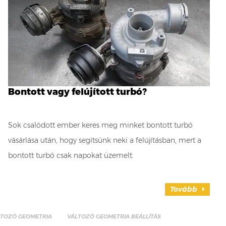
Bontott vagy felújított turbó?
Sok csalódott ember keres meg minket bontott turbó
vásárlása után, hogy segítsünk neki a felújításban, mert a
bontott turbó csak napokat üzemelt.
Tovább
LTOZÓ GEOMETRIA
VÁLTOZÓ GEOMETRIA BEÁLLÍTÁS