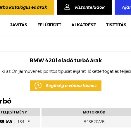
urbo katalógus és árak
Viszonteladók
Ajá
JAVÍTÁS
FELÚJÍTOTT
ALKATRÉSZ
TISZTÍTÁS
BMW 420i eladó turbó árak
 ki az Ön járművének pontos típusát évjárat, lökettérfogat és telje
Segítség a választáshoz
urbó
TELJESÍTMÉNY
MOTORKÓD
35 kW
| 184 LE
B48B20A/B