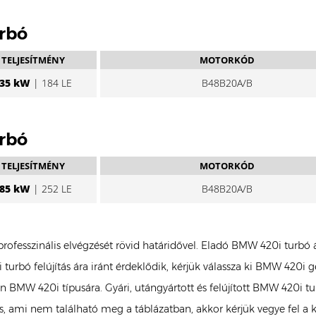
urbó
TELJESÍTMÉNY
MOTORKÓD
35 kW
| 184 LE
B48B20A/B
urbó
TELJESÍTMÉNY
MOTORKÓD
85 kW
| 252 LE
B48B20A/B
professzinális elvégzését rövid határidővel. Eladó BMW 420i turb
turbó felújítás ára iránt érdeklődik, kérjük válassza ki BMW 420i
 Ön BMW 420i típusára. Gyári, utángyártott és felújított BMW 420
, ami nem található meg a táblázatban, akkor kérjük vegye fel a