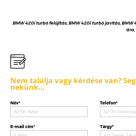
BMW 420i turbó felújítás, BMW 420i turbó javítás, BMW 4
ára,
Nem találja vagy kérdése van? Segí
nekünk…
Név*
Telefon*
E-mail cím*
Tárgy*