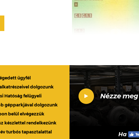
légedett ügyfél
 alkatrészeivel dolgozunk
Nézze meg
 Hatóság felügyeli
bb gépparkjával dolgozunk
apon belül elvégezzük
sz készlettel rendelkezünk
 év turbós tapasztalattal
Ha