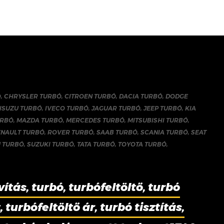
Ó
,
CHRYSLER TURBÓ
,
CITROEN TURBÓ
,
DACIA TURBÓ
,
DODGE
ISUZU TURBÓ
,
IVECO TURBÓ
,
JAGUAR TURBÓ
,
JEEP TURBÓ
,
KIA
URBÓ
,
MAZDA TURBÓ
,
MERCEDES TURBÓ
,
MITSUBISHI TURBÓ
,
ENAULT TURBÓ
,
ROVER TURBÓ
,
SAAB TURBÓ
,
SCANIA TURBÓ
,
SEAT
 TURBÓ
,
SUZUKI TURBÓ
,
TATA TURBÓ
,
TOYOTA TURBÓ
,
vítás, turbó, turbófeltöltő, turbó
 turbófeltöltő ár, turbó tisztítás,