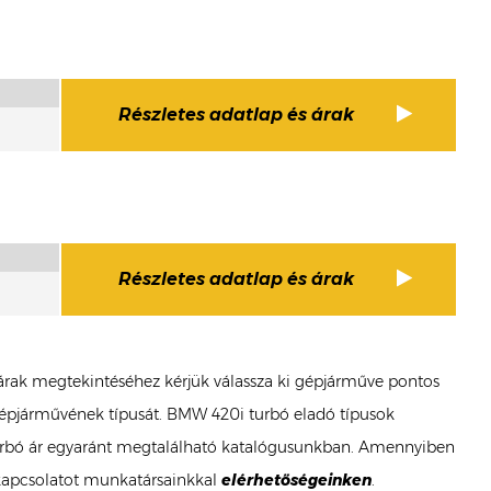
Részletes adatlap és árak
Részletes adatlap és árak
ó árak megtekintéséhez kérjük válassza ki gépjárműve pontos
 gépjárművének típusát. BMW 420i turbó eladó típusok
i turbó ár egyaránt megtalálható katalógusunkban. Amennyiben
 kapcsolatot munkatársainkkal
elérhetőségeinken
.