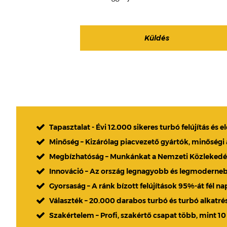
Tapasztalat - Évi 12.000 sikeres turbó felújítás és e
Minőség – Kizárólag piacvezető gyártók, minőségi
Megbízhatóság – Munkánkat a Nemzeti Közlekedési
Innováció – Az ország legnagyobb és legmoderne
Gyorsaság – A ránk bízott felújítások 95%-át fél n
Választék – 20.000 darabos turbó és turbó alkatré
Szakértelem – Profi, szakértő csapat több, mint 10