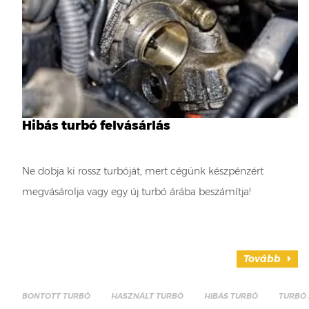
Hibás turbó felvásárlás
Ne dobja ki rossz turbóját, mert cégünk készpénzért
megvásárolja vagy egy új turbó árába beszámítja!
Tovább
BONTOTT TURBÓ
HASZNÁLT TURBÓ
HIBÁS TURBÓ
TURBÓ 