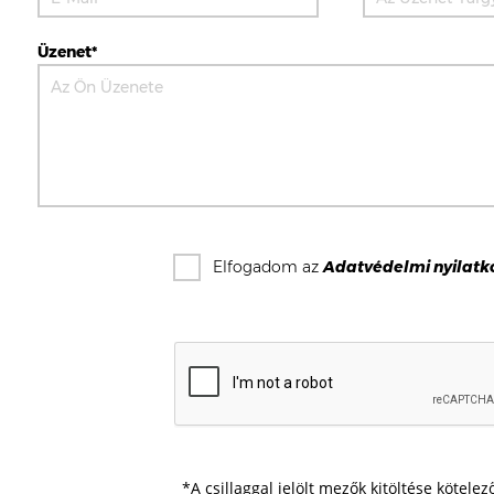
Üzenet*
Elfogadom az
Adatvédelmi nyilatk
*A csillaggal jelölt mezők kitöltése kötelez