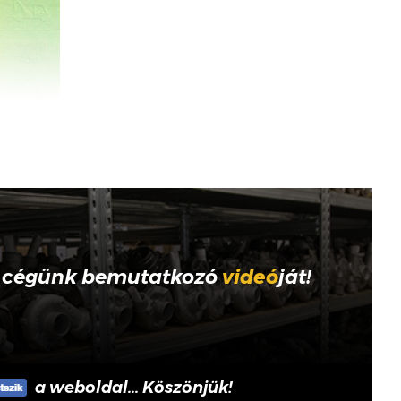
 cégünk bemutatkozó
videó
ját!
a weboldal... Köszönjük!