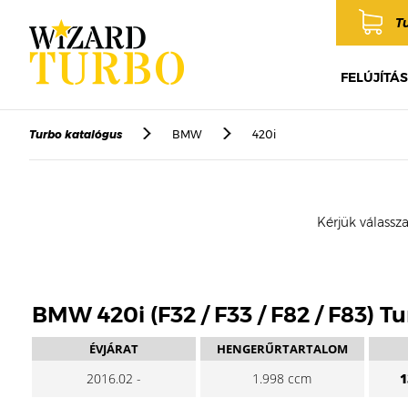
T
FELÚJÍTÁS
Turbo katalógus
BMW
420i
Kérjük válassza
BMW 420i (F32 / F33 / F82 / F83) T
ÉVJÁRAT
HENGERŰRTARTALOM
2016.02 -
1.998 ccm
1