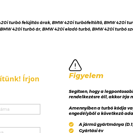
20i turbó felújítás árak, BMW 420i turbófeltöltő, BMW 420i tur
 BMW 420i turbó ár, BMW 420i eladó turbó, BMW 420i turbó sz
Figyelem
tünk! Írjon
Segítsen, hogy a legpontosa
rendelkezésre áll, akkor írja
Amennyiben a turbó kódja va
engedélyből a következő adat
A jármű gyártmánya (D.1),
Gyártási év