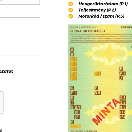
Hengerűrtartalom (P.1)
Teljesítmény (P.2)
Motorkód / szám (P.5)
ozat
ot
ő!