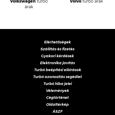
Volkswagen
turbó
Volvo
turbó árak
árak
Elérhetőségek
Szállítás és fizetés
Gyakori kérdések
Elektronika javítás
Turbó beépítési előírások
Turbó azonosítás segédlet
Turbó hiba jelei
Vélemények
Cégtörténet
Oldaltérkép
ÁSZF