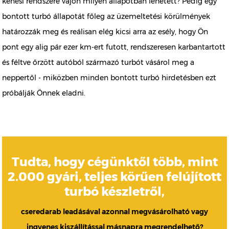
kenési rendszere vajon milyen állapotban lehetett? Pedig egy
bontott turbó állapotát főleg az üzemeltetési körülmények
határozzák meg és reálisan elég kicsi arra az esély, hogy Ön
pont egy alig pár ezer km-ert futott, rendszeresen karbantartott
és féltve őrzött autóból származó turbót vásárol meg a
neppertől - miközben minden bontott turbó hirdetésben ezt
próbálják Önnek eladni.
Tudta, hogy cégünktől több, mint
2.000 gyári, teljes körűen felújított
turbó készletről,
cseredarab leadásával azonnal megvásárolható vagy
ingyenes kiszállítással másnapra megrendelhető?