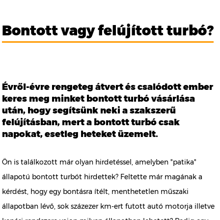
Bontott vagy felújított turbó?
Évről-évre rengeteg átvert és csalódott ember
keres meg minket bontott turbó vásárlása
után, hogy segítsünk neki a szakszerű
felújításban, mert a bontott turbó csak
napokat, esetleg heteket üzemelt.
Ön is találkozott már olyan hirdetéssel, amelyben "patika"
állapotú bontott turbót hirdettek? Feltette már magának a
kérdést, hogy egy bontásra ítélt, menthetetlen műszaki
állapotban lévő, sok százezer km-ert futott autó motorja illetve