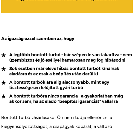
Az igazság ezzel szemben az, hogy
A legtöbb bontott turbó - bár szépen le van takarítva - nem
üzembiztos és jó eséllyel hamarosan meg fog hibásodni
Sok esetben már eleve hibás bontott turbót kínálnak
eladásra és ez csak a beépítés után derül ki
A bontott turbók ára alig alacsonyabb, mint egy
tisztességesen felújított gyári turbó
A bontott turbóra nincs garancia - a gyakorlatban még
akkor sem, ha az eladó "beépítési garanciát" vállal rá
Bontott turbó vásárlásakor Ön nem tudja ellenőrizni a
kiegyensúlyozottságot, a csapágyak kopását, a változó