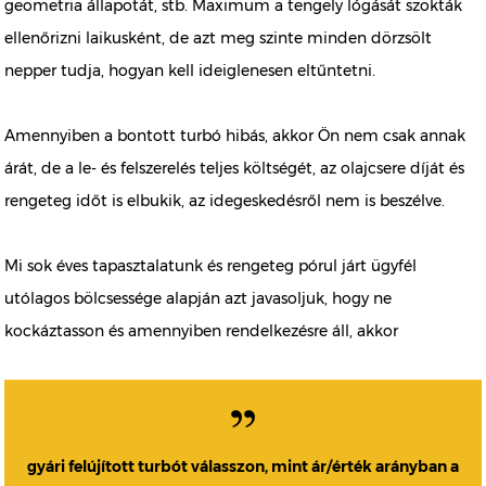
geometria állapotát, stb. Maximum a tengely lógását szokták
ellenőrizni laikusként, de azt meg szinte minden dörzsölt
nepper tudja, hogyan kell ideiglenesen eltűntetni.
Amennyiben a bontott turbó hibás, akkor Ön nem csak annak
árát, de a le- és felszerelés teljes költségét, az olajcsere díját és
rengeteg időt is elbukik, az idegeskedésről nem is beszélve.
Mi sok éves tapasztalatunk és rengeteg pórul járt ügyfél
utólagos bölcsessége alapján azt javasoljuk, hogy ne
kockáztasson és amennyiben rendelkezésre áll, akkor
gyári felújított turbót válasszon, mint ár/érték arányban a