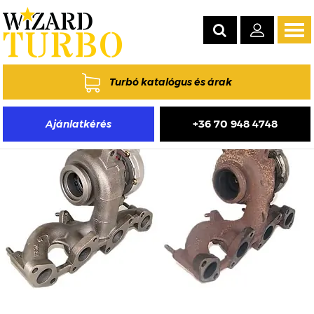
Tog
navi
Turbó katalógus és árak
+36 70 948 4748
Ajánlatkérés