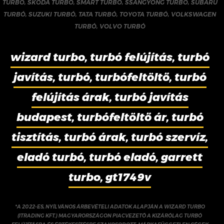
TURBÓ
,
SKODA TURBÓ
,
SMART TURBÓ
,
SSANGYONG TURBÓ
,
SUBARU
TURBÓ
,
SUZUKI TURBÓ
,
TATA TURBÓ
,
TOYOTA TURBÓ
,
VOLKSWAGEN
TURBÓ
,
VOLVO TURBÓ
wizard turbo, turbó felújítás, turbó
javítás, turbó, turbófeltöltő, turbó
felújítás árak, turbó javítás
budapest, turbófeltöltő ár, turbó
tisztítás, turbó árak, turbó szervíz,
eladó turbó, turbó eladó, garrett
turbo, gt1749v
*A 2022-ES, NYÍLVÁNOS ÁRBEVÉTELI ADATOK ALAPJÁN A WIZARD TURBO
(ITRADING KFT.) MAGYARORSZÁGON PIACVEZETŐ A KIZÁRÓLAG TURBÓ