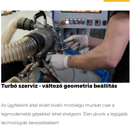
Turbó szerviz - változó geometria beállítás
Az ügyfeleink által elvárt kiváló minőségű munkát csak a
legmodernebb gépekkel lehet elvégezni. Élen járunk a legújabb
technológiák bevezetésében!