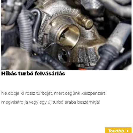
Hibás turbó felvásárlás
Ne dobja ki rossz turbóját, mert cégünk készpénzért
megvásárolja vagy egy új turbó árába beszámítja!
Tovább