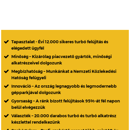
Tapasztalat - Évi 12.000 sikeres turbó felújítás és
elégedett ügyfél
Minőség – Kizárólag piacvezető gyártók, minőségi
alkatrészeivel dolgozunk
Megbízhatóság – Munkánkat a Nemzeti Közlekedési
Hatóság felügyeli
Innováció – Az ország legnagyobb és legmodernebb
gépparkjával dolgozunk
Gyorsaság – A ránk bízott felújítások 95%-át fél napon
belül elvégezzük
Választék – 20.000 darabos turbó és turbó alkatrész
készlettel rendelkezünk