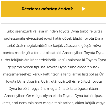
Részletes adatlap és árak
Turbó szervizünk vállalja minden Toyota Dyna turbó felújítás
professzinális elvégzését rövid határidővel. Eladó Toyota Dyna
turbó árak megtekintéséhez kérjük válassza ki gépjárműve
pontos modelljét a fenti táblázatból. Amennyiben Toyota Dyna
turbó felújítás ára iránt érdeklődik, kérjük válassza ki Toyota Dyna
gépjárművének típusát. Toyota Dyna turbó eladó típusok
megismeréséhez, kérjük kattintson a fenti jármű listából az Ön
Toyota Dyna típusára. Gyári, utángyártott és felújított Toyota
Dyna turbó ár egyaránt megtalálható katalógusunkban.
Amennyiben Ön mégis olyan eladó Toyota Dyna turbó típust
keres, ami nem található meg a táblázatban, akkor kérjük vegye