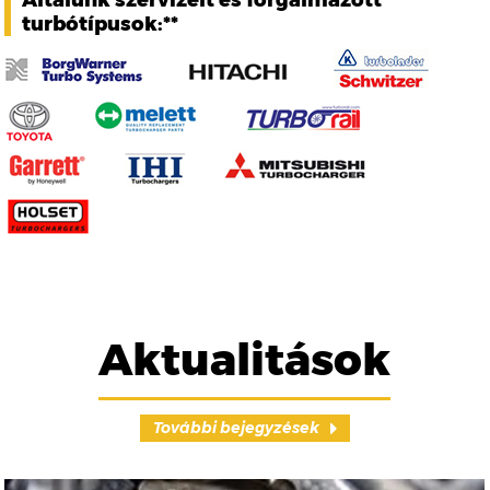
Általunk szervizelt és forgalmazott
turbótípusok:**
Aktualitások
További bejegyzések