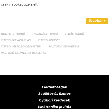
csak napokat üzemelt.
Tovább
BONTOTT TURBÓ
HASZNÁLT TURBÓ
HIBÁS TURBÓ
TURBÓ FELVÁSÁRLÁS
TURBÓ SZERVIZ
TURBÓ VÁLTOZÓ GEOMETRIA
VÁLTOZÓ GEOMETRIA
VÁLTOZÓ GEOMETRIA BEÁLLÍTÁS
Elérhetőségek
Szállítás és fizetés
Gyakori kérdések
Elektronika javítás