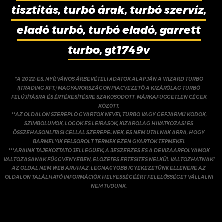
tisztítás, turbó árak, turbó szervíz,
eladó turbó, turbó eladó, garrett
turbo, gt1749v
*A 2022-ES, NYÍLVÁNOS ÁRBEVÉTELI ADATOK ALAPJÁN A WIZARD TURBO
(ITRADING KFT.) MAGYARORSZÁGON PIACVEZETŐ A KIZÁRÓLAG TURBÓ
FELÚJÍTÁSRA ÉS ÉRTÉKESÍTÉSRE SZAKOSODOTT, MÁRKAFÜGGETLEN CÉGEK
KÖZÖTT.
**AZ OLDALON SZEREPLŐ GYÁRTÓK NEVEI, TURBÓ VAGY GÉPJÁRMŰ KÓDOK,
SZIMBÓLUMOK, LOGÓK ÉS LEÍRÁSOK, KIZÁRÓLAG HIVATKOZÁSI ÉS
ÖSSZEHASONLÍTÁSI CÉLLAL SZEREPELNEK, ÉS NEM UTALNAK ARRA, HOGY
BÁRMELYIK FELSOROLT TERMÉK EZEN GYÁRTÓK TERMÉKEI.
***ÁRAINK TÁJÉKOZTATÓ JELLEGŰEK, A BESZERZÉS ÉS A DEVIZAÁRFOLYAMOK
VÁLTOZÁSÁNAK FÜGGVÉNYÉBEN, ELŐZETES ÉRTESÍTÉS NÉLKÜL VÁLTOZHATNAK!
AZ OLDAL NEM WEB ÁRUHÁZ. LEGNAGYOBB IGYEKEZETÜNK ELLENÉRE AZ
OLDALON TALÁLHATÓ INFORMÁCIÓK HELYESSÉGÉÉRT FELELŐSSÉGET VÁLLALNI
NEM TUDUNK.