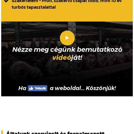
Szakértelem – Profi, szakértő csapat több, mint 10 év
turbós tapasztalattal
Nézze meg cégünk bemutatkozó
videó
ját!
Ha
a weboldal... Köszönjük!