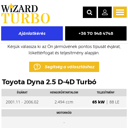
Tog
navi
+36 70 948 4748
Ajánlatkérés
Toyota Dyna eladó turbó árak
Kérjük válassza ki az Ön járművének pontos típusát évjárat,
lökettérfogat és teljesítmény alapján.
Segítség a választáshoz
Toyota Dyna 2.5 D-4D Turbó
ÉVJÁRAT
HENGERŰRTARTALOM
TELJESÍTMÉNY
2001.11 - 2006.02
2.494 ccm
65 kW
| 88 LE
MOTORKÓD
-