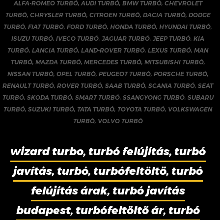
ALFA-ROMEO TURBÓ
,
AUDI TURBÓ
,
BMW TURBÓ
,
CHEVROLET
TURBÓ
,
CHRYSLER TURBÓ
,
CITROEN TURBÓ
,
DACIA TURBÓ
,
DODGE
TURBÓ
,
FIAT TURBÓ
,
FORD TURBÓ
,
HONDA TURBÓ
,
HYUNDAI TURBÓ
,
ISUZU TURBÓ
,
IVECO TURBÓ
,
JAGUAR TURBÓ
,
JEEP TURBÓ
,
KIA
TURBÓ
,
LANCIA TURBÓ
,
LAND-ROVER TURBÓ
,
LEXUS TURBÓ
,
MAN
TURBÓ
,
MAZDA TURBÓ
,
MERCEDES TURBÓ
,
MITSUBISHI TURBÓ
,
NISSAN TURBÓ
,
OPEL TURBÓ
,
PEUGEOT TURBÓ
,
PORSCHE TURBÓ
,
RENAULT TURBÓ
,
ROVER TURBÓ
,
SAAB TURBÓ
,
SCANIA TURBÓ
,
SEAT
TURBÓ
,
SKODA TURBÓ
,
SMART TURBÓ
,
SSANGYONG TURBÓ
,
SUBARU
TURBÓ
,
SUZUKI TURBÓ
,
TATA TURBÓ
,
TOYOTA TURBÓ
,
VOLKSWAGEN
TURBÓ
,
VOLVO TURBÓ
wizard turbo, turbó felújítás, turbó
javítás, turbó, turbófeltöltő, turbó
felújítás árak, turbó javítás
budapest, turbófeltöltő ár, turbó