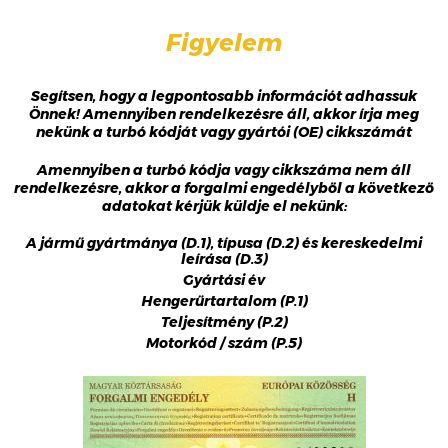
Figyelem
Segítsen, hogy a legpontosabb információt adhassuk
Önnek! Amennyiben rendelkezésre áll, akkor írja meg
nekünk a turbó kódját vagy gyártói (OE) cikkszámát
Amennyiben a turbó kódja vagy cikkszáma nem áll
rendelkezésre, akkor a forgalmi engedélyből a következő
adatokat kérjük küldje el nekünk:
A jármű gyártmánya (D.1), típusa (D.2) és kereskedelmi
leírása (D.3)
Gyártási év
Hengerűrtartalom (P.1)
Teljesítmény (P.2)
Motorkód / szám (P.5)