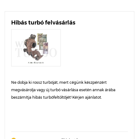
Hibás turbó felvásárlás
Ne dobja ki rossz turbóját, mert cégünk készpénzért
megvásárolja vagy új turbó vásárlása esetén annak árába
beszámítja hibás turbófeltöltőjét! Kérjen ajánlatot.