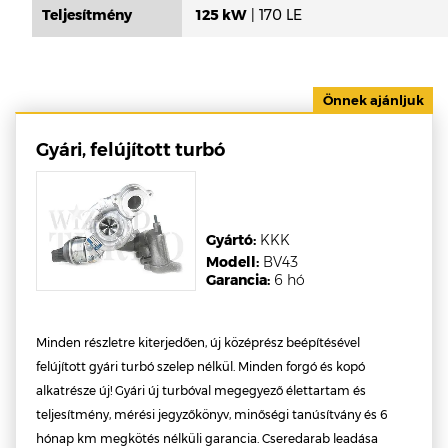
Teljesítmény
125 kW
| 170 LE
Gyári, felújított turbó
Gyártó:
KKK
Modell:
BV43
Garancia:
6 hó
Minden részletre kiterjedően, új középrész beépítésével
felújított gyári turbó szelep nélkül. Minden forgó és kopó
alkatrésze új! Gyári új turbóval megegyező élettartam és
teljesítmény, mérési jegyzőkönyv, minőségi tanúsítvány és 6
hónap km megkötés nélküli garancia. Cseredarab leadása