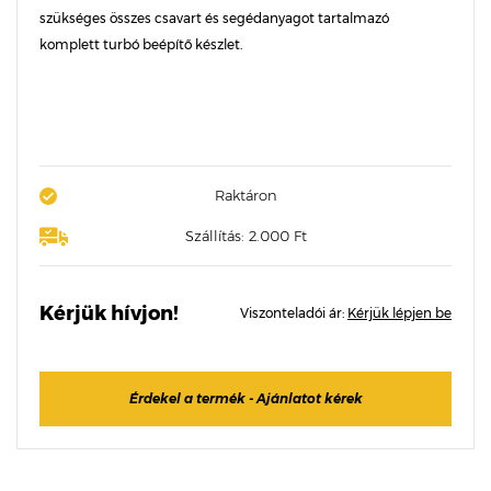
szükséges összes csavart és segédanyagot tartalmazó
komplett turbó beépítő készlet.
Raktáron
Szállítás: 2.000 Ft
Kérjük hívjon!
Viszonteladói ár:
Kérjük lépjen be
Érdekel a termék - Ajánlatot kérek