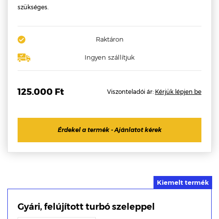
szükséges.
Raktáron
Ingyen szállítjuk
125.000 Ft
Viszonteladói ár:
Kérjük lépjen be
Érdekel a termék - Ajánlatot kérek
Gyári, felújított turbó szeleppel