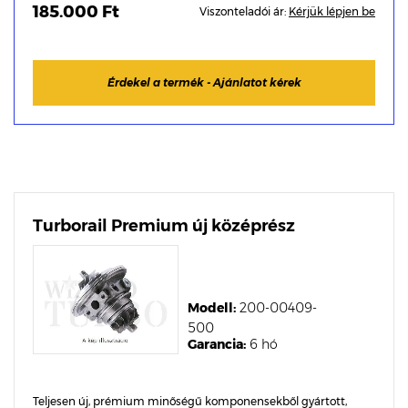
185.000 Ft
Viszonteladói ár:
Kérjük lépjen be
Érdekel a termék - Ajánlatot kérek
Turborail Premium új középrész
Modell:
200-00409-
500
Garancia:
6 hó
Teljesen új, prémium minőségű komponensekből gyártott,