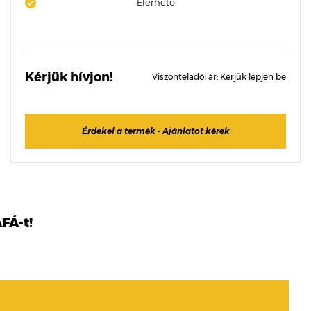
Elérhető
Kérjük hívjon!
Viszonteladói ár:
Kérjük lépjen be
Érdekel a termék - Ajánlatot kérek
FÁ-t!