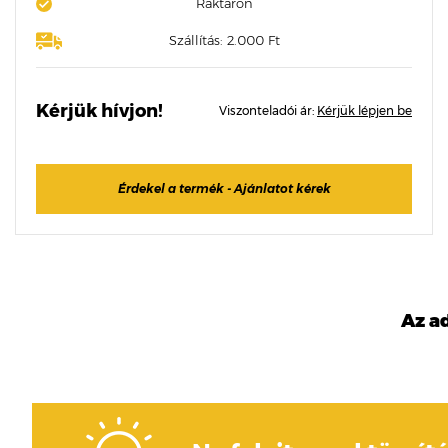
Raktáron
Szállítás: 2.000 Ft
Kérjük hívjon!
Viszonteladói ár:
Kérjük lépjen be
Érdekel a termék - Ajánlatot kérek
Az a