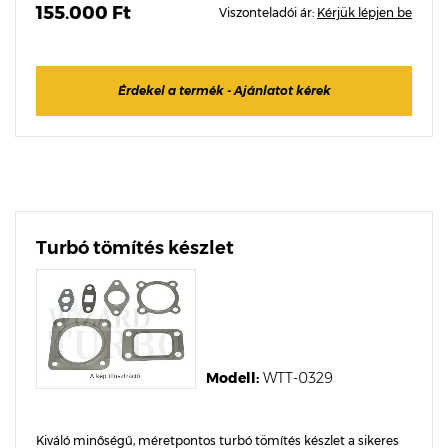
155.000 Ft
Viszonteladói ár:
Kérjük lépjen be
Érdekel a termék - Ajánlatot kérek
Turbó tömítés készlet
Modell:
WTT-0329
Kiváló minőségű, méretpontos turbó tömítés készlet a sikeres