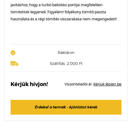
javításhoz, hogy a turbó bekötési pontjai megfelelően
tömítettek legyenek. Figyelem! folyékony tömítő paszta
használata és a régi tömítés visszarakása nem megengedett!
Raktáron
Szállítás: 2.000 Ft
Kérjük hívjon!
Viszonteladói ár:
Kérjük lépjen be
Érdekel a termék - Ajánlatot kérek