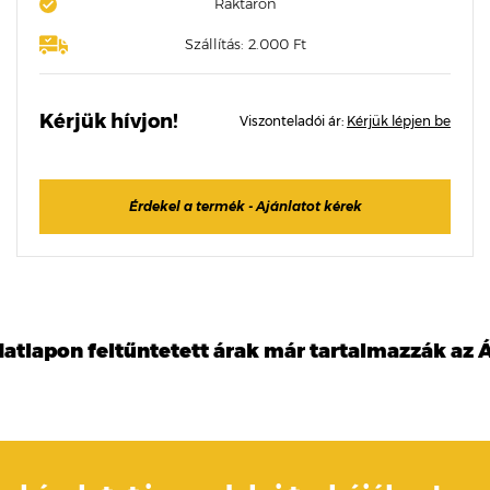
Raktáron
Szállítás: 2.000 Ft
Kérjük hívjon!
Viszonteladói ár:
Kérjük lépjen be
Érdekel a termék - Ajánlatot kérek
datlapon feltűntetett árak már tartalmazzák az Á