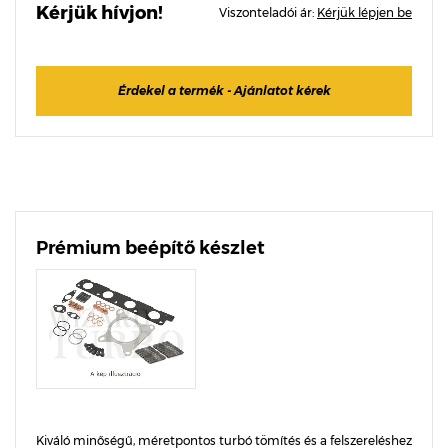
Kérjük hívjon!
Viszonteladói ár:
Kérjük lépjen be
Érdekel a termék - Ajánlatot kérek
Prémium beépítő készlet
Kiváló minőségű, méretpontos turbó tömítés és a felszereléshez