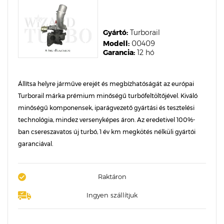
Gyártó:
Turborail
Modell:
00409
Garancia:
12 hó
Állítsa helyre járműve erejét és megbízhatóságát az európai
Turborail márka prémium minőségű turbófeltöltőjével. Kiváló
minőségű komponensek, iparágvezető gyártási és tesztelési
technológia, mindez versenyképes áron. Az eredetivel 100%-
ban csereszavatos új turbó, 1 év km megkötés nélküli gyártói
garanciával.
Raktáron
Ingyen szállítjuk