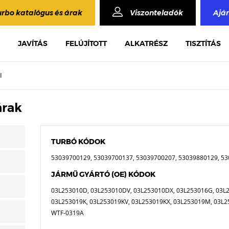
urbo katalógus és árak
Viszonteladók
Ajá
JAVÍTÁS
FELÚJÍTOTT
ALKATRÉSZ
TISZTÍTÁS
I
árak
TURBÓ KÓDOK
53039700129, 53039700137, 53039700207, 53039880129, 5
JÁRMŰ GYÁRTÓ (OE) KÓDOK
03L253010D, 03L253010DV, 03L253010DX, 03L253016G, 03L
03L253019K, 03L253019KV, 03L253019KX, 03L253019M, 03L2
WTF-0319A