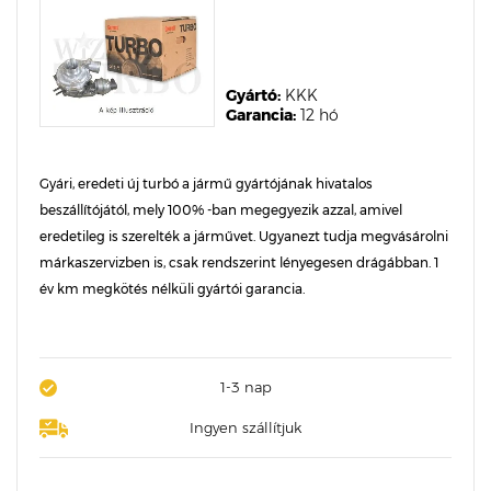
Gyártó:
KKK
Garancia:
12 hó
Gyári, eredeti új turbó a jármű gyártójának hivatalos
beszállítójától, mely 100% -ban megegyezik azzal, amivel
eredetileg is szerelték a járművet. Ugyanezt tudja megvásárolni
márkaszervizben is, csak rendszerint lényegesen drágábban. 1
év km megkötés nélküli gyártói garancia.
1-3 nap
Ingyen szállítjuk