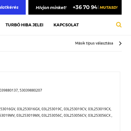
+36 70 948 4748
nlatkérés
Hívjon minket!
MUTASD!
TURBÓ HIBA JELEI
KAPCSOLAT
Másik típus választása
3039880137, 53039880207
253016GV, 03L253016GX, 03L253019C, 03L253019CV, 03L253019CX,
53019MV, 03L253019MX, 03L253056C, 03L253056CV, 03L253056CX ,