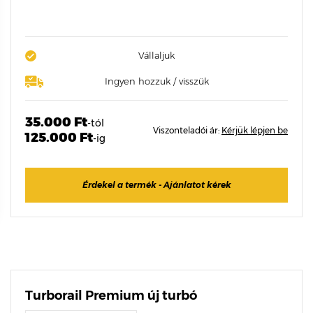
Vállaljuk
Ingyen hozzuk / visszük
35.000 Ft
-tól
Viszonteladói ár:
Kérjük lépjen be
125.000 Ft
-ig
Érdekel a termék - Ajánlatot kérek
Turborail Premium új turbó