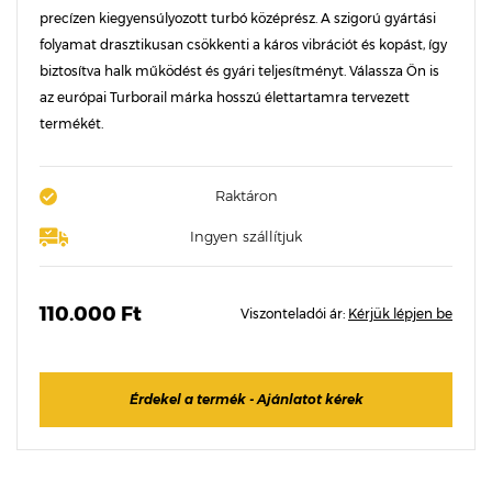
precízen kiegyensúlyozott turbó középrész. A szigorú gyártási
folyamat drasztikusan csökkenti a káros vibrációt és kopást, így
biztosítva halk működést és gyári teljesítményt. Válassza Ön is
az európai Turborail márka hosszú élettartamra tervezett
termékét.
Raktáron
Ingyen szállítjuk
110.000 Ft
Viszonteladói ár:
Kérjük lépjen be
Érdekel a termék - Ajánlatot kérek