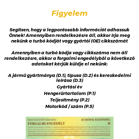
Figyelem
Segítsen, hogy a legpontosabb információt adhassuk
Önnek! Amennyiben rendelkezésre áll, akkor írja meg
nekünk a turbó kódját vagy gyártói (OE) cikkszámát
Amennyiben a turbó kódja vagy cikkszáma nem áll
rendelkezésre, akkor a forgalmi engedélyből a következő
adatokat kérjük küldje el nekünk:
A jármű gyártmánya (D.1), típusa (D.2) és kereskedelmi
leírása (D.3)
Gyártási év
Hengerűrtartalom (P.1)
Teljesítmény (P.2)
Motorkód / szám (P.5)