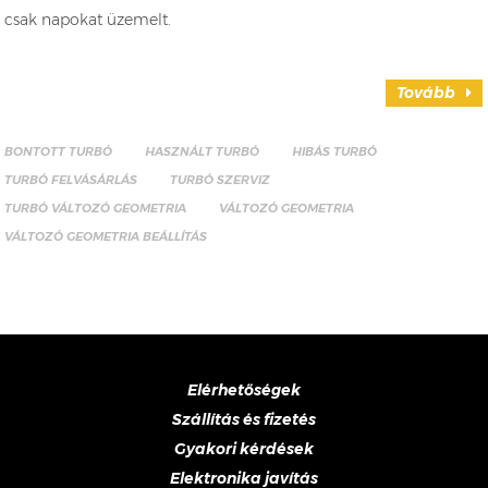
csak napokat üzemelt.
Tovább
BONTOTT TURBÓ
HASZNÁLT TURBÓ
HIBÁS TURBÓ
TURBÓ FELVÁSÁRLÁS
TURBÓ SZERVIZ
TURBÓ VÁLTOZÓ GEOMETRIA
VÁLTOZÓ GEOMETRIA
VÁLTOZÓ GEOMETRIA BEÁLLÍTÁS
Elérhetőségek
Szállítás és fizetés
Gyakori kérdések
Elektronika javítás