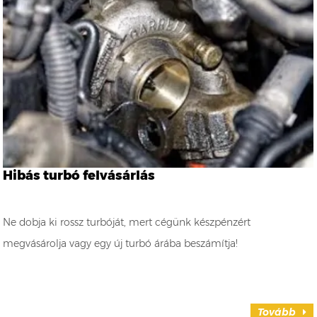
Hibás turbó felvásárlás
Ne dobja ki rossz turbóját, mert cégünk készpénzért
megvásárolja vagy egy új turbó árába beszámítja!
Tovább