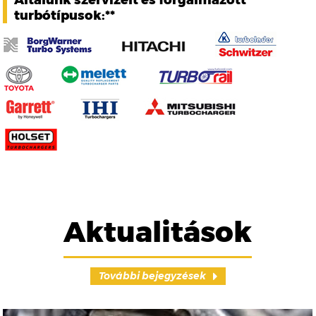
Általunk szervizelt és forgalmazott
turbótípusok:**
Aktualitások
További bejegyzések