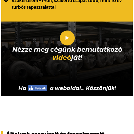
Szakértelem – Profi, szakértő csapat több, mint 10 év
turbós tapasztalattal
Nézze meg cégünk bemutatkozó
videó
ját!
Ha
a weboldal... Köszönjük!