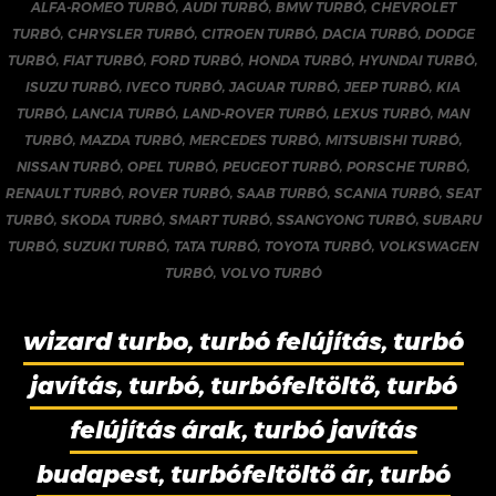
ALFA-ROMEO TURBÓ
,
AUDI TURBÓ
,
BMW TURBÓ
,
CHEVROLET
TURBÓ
,
CHRYSLER TURBÓ
,
CITROEN TURBÓ
,
DACIA TURBÓ
,
DODGE
TURBÓ
,
FIAT TURBÓ
,
FORD TURBÓ
,
HONDA TURBÓ
,
HYUNDAI TURBÓ
,
ISUZU TURBÓ
,
IVECO TURBÓ
,
JAGUAR TURBÓ
,
JEEP TURBÓ
,
KIA
TURBÓ
,
LANCIA TURBÓ
,
LAND-ROVER TURBÓ
,
LEXUS TURBÓ
,
MAN
TURBÓ
,
MAZDA TURBÓ
,
MERCEDES TURBÓ
,
MITSUBISHI TURBÓ
,
NISSAN TURBÓ
,
OPEL TURBÓ
,
PEUGEOT TURBÓ
,
PORSCHE TURBÓ
,
RENAULT TURBÓ
,
ROVER TURBÓ
,
SAAB TURBÓ
,
SCANIA TURBÓ
,
SEAT
TURBÓ
,
SKODA TURBÓ
,
SMART TURBÓ
,
SSANGYONG TURBÓ
,
SUBARU
TURBÓ
,
SUZUKI TURBÓ
,
TATA TURBÓ
,
TOYOTA TURBÓ
,
VOLKSWAGEN
TURBÓ
,
VOLVO TURBÓ
wizard turbo, turbó felújítás, turbó
javítás, turbó, turbófeltöltő, turbó
felújítás árak, turbó javítás
budapest, turbófeltöltő ár, turbó