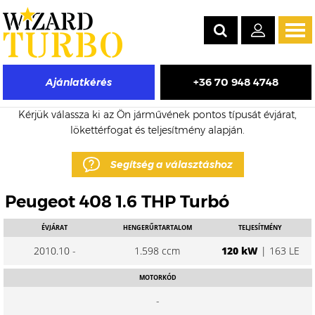
Tog
navi
+36 70 948 4748
Ajánlatkérés
Peugeot 408 eladó turbó árak
Kérjük válassza ki az Ön járművének pontos típusát évjárat,
lökettérfogat és teljesítmény alapján.
Segítség a választáshoz
Peugeot 408 1.6 THP Turbó
ÉVJÁRAT
HENGERŰRTARTALOM
TELJESÍTMÉNY
2010.10 -
1.598 ccm
120 kW
| 163 LE
MOTORKÓD
-