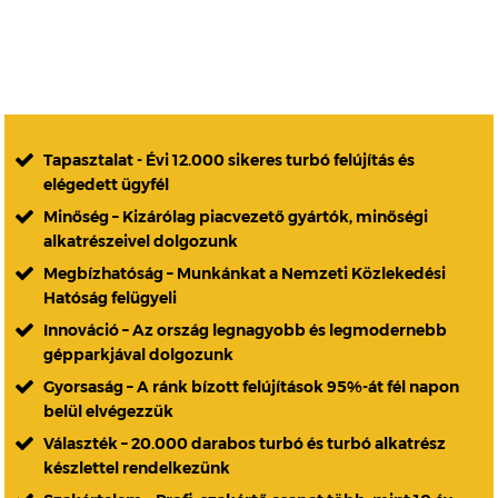
Tapasztalat - Évi 12.000 sikeres turbó felújítás és
elégedett ügyfél
Minőség – Kizárólag piacvezető gyártók, minőségi
alkatrészeivel dolgozunk
Megbízhatóság – Munkánkat a Nemzeti Közlekedési
Hatóság felügyeli
Innováció – Az ország legnagyobb és legmodernebb
gépparkjával dolgozunk
Gyorsaság – A ránk bízott felújítások 95%-át fél napon
belül elvégezzük
Választék – 20.000 darabos turbó és turbó alkatrész
készlettel rendelkezünk