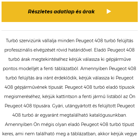
Részletes adatlap és árak
Turbó szervizünk vállalja minden Peugeot 408 turbó felújítás
professzinális elvégzését rövid határidővel. Eladó Peugeot 408
turbó árak megtekintéséhez kérjük válassza ki gépjárműve
pontos modelljét a fenti táblázatból. Amennyiben Peugeot 408
turbó felújítás ára iránt érdeklődik, kérjük válassza ki Peugeot
408 gépjárművének típusát. Peugeot 408 turbó eladó típusok
megismeréséhez, kérjük kattintson a fenti jármű listából az Ön
Peugeot 408 típusára. Gyári, utángyártott és felújított Peugeot
408 turbó ár egyaránt megtalálható katalógusunkban.
Amennyiben Ön mégis olyan eladó Peugeot 408 turbó típust
keres, ami nem található meg a táblázatban, akkor kérjük vegye