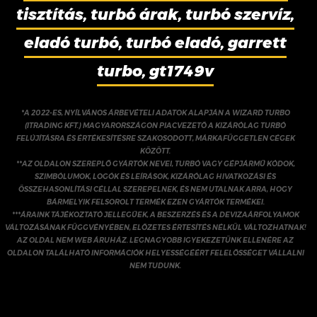
tisztítás, turbó árak, turbó szervíz,
eladó turbó, turbó eladó, garrett
turbo, gt1749v
*A 2022-ES, NYÍLVÁNOS ÁRBEVÉTELI ADATOK ALAPJÁN A WIZARD TURBO
(ITRADING KFT.) MAGYARORSZÁGON PIACVEZETŐ A KIZÁRÓLAG TURBÓ
FELÚJÍTÁSRA ÉS ÉRTÉKESÍTÉSRE SZAKOSODOTT, MÁRKAFÜGGETLEN CÉGEK
KÖZÖTT.
**AZ OLDALON SZEREPLŐ GYÁRTÓK NEVEI, TURBÓ VAGY GÉPJÁRMŰ KÓDOK,
SZIMBÓLUMOK, LOGÓK ÉS LEÍRÁSOK, KIZÁRÓLAG HIVATKOZÁSI ÉS
ÖSSZEHASONLÍTÁSI CÉLLAL SZEREPELNEK, ÉS NEM UTALNAK ARRA, HOGY
BÁRMELYIK FELSOROLT TERMÉK EZEN GYÁRTÓK TERMÉKEI.
***ÁRAINK TÁJÉKOZTATÓ JELLEGŰEK, A BESZERZÉS ÉS A DEVIZAÁRFOLYAMOK
VÁLTOZÁSÁNAK FÜGGVÉNYÉBEN, ELŐZETES ÉRTESÍTÉS NÉLKÜL VÁLTOZHATNAK!
AZ OLDAL NEM WEB ÁRUHÁZ. LEGNAGYOBB IGYEKEZETÜNK ELLENÉRE AZ
OLDALON TALÁLHATÓ INFORMÁCIÓK HELYESSÉGÉÉRT FELELŐSSÉGET VÁLLALNI
NEM TUDUNK.