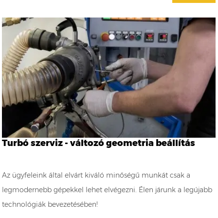
Turbó szerviz - változó geometria beállítás
Az ügyfeleink által elvárt kiváló minőségű munkát csak a
legmodernebb gépekkel lehet elvégezni. Élen járunk a legújabb
technológiák bevezetésében!