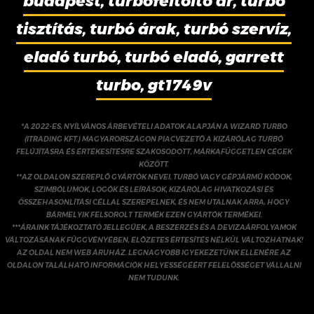
budapest, turbófeltöltő ár, turbó
tisztítás, turbó árak, turbó szervíz,
eladó turbó, turbó eladó, garrett
turbo, gt1749v
*A 2022-ES, NYÍLVÁNOS ÁRBEVÉTELI ADATOK ALAPJÁN A WIZARD TURBO
(ITRADING KFT.) MAGYARORSZÁGON PIACVEZETŐ A KIZÁRÓLAG TURBÓ
FELÚJÍTÁSRA ÉS ÉRTÉKESÍTÉSRE SZAKOSODOTT, MÁRKAFÜGGETLEN CÉGEK
KÖZÖTT.
**AZ OLDALON SZEREPLŐ GYÁRTÓK NEVEI, TURBÓ VAGY GÉPJÁRMŰ KÓDOK,
SZIMBÓLUMOK, LOGÓK ÉS LEÍRÁSOK, KIZÁRÓLAG HIVATKOZÁSI ÉS
ÖSSZEHASONLÍTÁSI CÉLLAL SZEREPELNEK, ÉS NEM UTALNAK ARRA, HOGY
BÁRMELYIK FELSOROLT TERMÉK EZEN GYÁRTÓK TERMÉKEI.
***ÁRAINK TÁJÉKOZTATÓ JELLEGŰEK, A BESZERZÉS ÉS A DEVIZAÁRFOLYAMOK
VÁLTOZÁSÁNAK FÜGGVÉNYÉBEN, ELŐZETES ÉRTESÍTÉS NÉLKÜL VÁLTOZHATNAK!
AZ OLDAL NEM WEB ÁRUHÁZ. LEGNAGYOBB IGYEKEZETÜNK ELLENÉRE AZ
OLDALON TALÁLHATÓ INFORMÁCIÓK HELYESSÉGÉÉRT FELELŐSSÉGET VÁLLALNI
NEM TUDUNK.