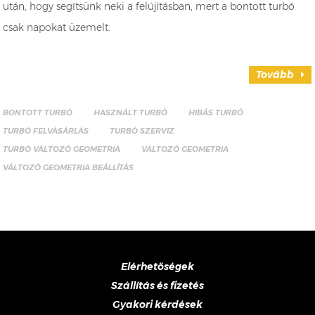
után, hogy segítsünk neki a felújításban, mert a bontott turbó
csak napokat üzemelt.
Tovább
BONTOTT TURBÓ
HASZNÁLT TURBÓ
HIBÁS TURBÓ
TURBÓ FELVÁSÁRLÁS
TURBÓ SZERVIZ
TURBÓ VÁLTOZÓ GEOMETRIA
VÁLTOZÓ GEOMETRIA
VÁLTOZÓ GEOMETRIA BEÁLLÍTÁS
Elérhetőségek
Szállítás és fizetés
Gyakori kérdések