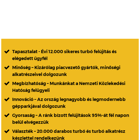
Tapasztalat - Évi 12.000 sikeres turbó felújítás és
elégedett ügyfél
Minőség – Kizárólag piacvezető gyártók, minőségi
alkatrészeivel dolgozunk
Megbízhatóság – Munkánkat a Nemzeti Közlekedési
Hatóság felügyeli
Innováció – Az ország legnagyobb és legmodernebb
gépparkjával dolgozunk
Gyorsaság – A ránk bízott felújítások 95%-át fél napon
belül elvégezzük
Választék – 20.000 darabos turbó és turbó alkatrész
készlettel rendelkezünk