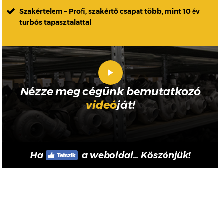
Szakértelem – Profi, szakértő csapat több, mint 10 év
turbós tapasztalattal
Nézze meg cégünk bemutatkozó
videó
ját!
Ha
a weboldal... Köszönjük!