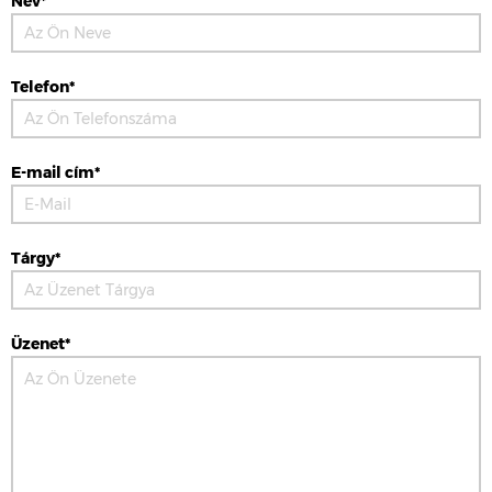
Név*
Telefon*
E-mail cím*
Tárgy*
Üzenet*