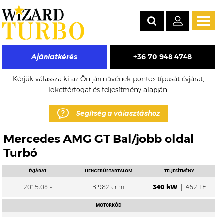
Tog
navi
+36 70 948 4748
Ajánlatkérés
Mercedes AMG eladó turbó árak
Kérjük válassza ki az Ön járművének pontos típusát évjárat,
lökettérfogat és teljesítmény alapján.
Segítség a választáshoz
Mercedes AMG GT Bal/jobb oldal
Turbó
ÉVJÁRAT
HENGERŰRTARTALOM
TELJESÍTMÉNY
2015.08 -
3.982 ccm
340 kW
| 462 LE
MOTORKÓD