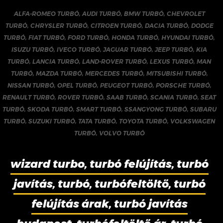
ALFA-ROMEO TURBÓ
,
AUDI TURBÓ
,
BMW TURBÓ
,
CHEVROLET
TURBÓ
,
CHRYSLER TURBÓ
,
CITROEN TURBÓ
,
DACIA TURBÓ
,
DODGE
TURBÓ
,
FIAT TURBÓ
,
FORD TURBÓ
,
HONDA TURBÓ
,
HYUNDAI TURBÓ
,
ISUZU TURBÓ
,
IVECO TURBÓ
,
JAGUAR TURBÓ
,
JEEP TURBÓ
,
KIA
TURBÓ
,
LANCIA TURBÓ
,
LAND-ROVER TURBÓ
,
LEXUS TURBÓ
,
MAN
TURBÓ
,
MAZDA TURBÓ
,
MERCEDES TURBÓ
,
MITSUBISHI TURBÓ
,
NISSAN TURBÓ
,
OPEL TURBÓ
,
PEUGEOT TURBÓ
,
PORSCHE TURBÓ
,
RENAULT TURBÓ
,
ROVER TURBÓ
,
SAAB TURBÓ
,
SCANIA TURBÓ
,
SEAT
TURBÓ
,
SKODA TURBÓ
,
SMART TURBÓ
,
SSANGYONG TURBÓ
,
SUBARU
TURBÓ
,
SUZUKI TURBÓ
,
TATA TURBÓ
,
TOYOTA TURBÓ
,
VOLKSWAGEN
TURBÓ
,
VOLVO TURBÓ
wizard turbo, turbó felújítás, turbó
javítás, turbó, turbófeltöltő, turbó
felújítás árak, turbó javítás