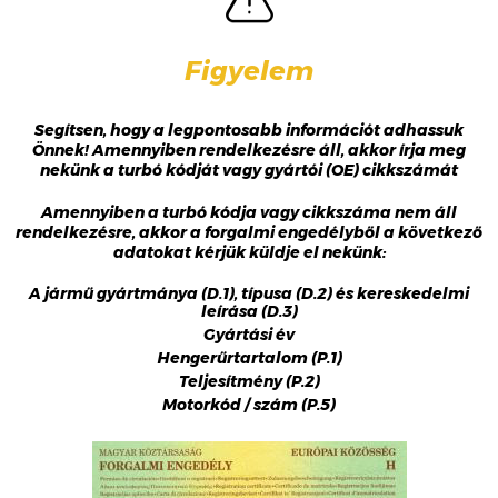
Figyelem
Segítsen, hogy a legpontosabb információt adhassuk
Önnek! Amennyiben rendelkezésre áll, akkor írja meg
nekünk a turbó kódját vagy gyártói (OE) cikkszámát
Amennyiben a turbó kódja vagy cikkszáma nem áll
rendelkezésre, akkor a forgalmi engedélyből a következő
adatokat kérjük küldje el nekünk:
A jármű gyártmánya (D.1), típusa (D.2) és kereskedelmi
leírása (D.3)
Gyártási év
Hengerűrtartalom (P.1)
Teljesítmény (P.2)
Motorkód / szám (P.5)