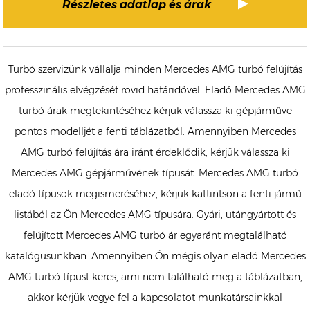
Részletes adatlap és árak
Turbó szervizünk vállalja minden Mercedes AMG turbó felújítás
professzinális elvégzését rövid határidővel. Eladó Mercedes AMG
turbó árak megtekintéséhez kérjük válassza ki gépjárműve
pontos modelljét a fenti táblázatból. Amennyiben Mercedes
AMG turbó felújítás ára iránt érdeklődik, kérjük válassza ki
Mercedes AMG gépjárművének típusát. Mercedes AMG turbó
eladó típusok megismeréséhez, kérjük kattintson a fenti jármű
listából az Ön Mercedes AMG típusára. Gyári, utángyártott és
felújított Mercedes AMG turbó ár egyaránt megtalálható
katalógusunkban. Amennyiben Ön mégis olyan eladó Mercedes
AMG turbó típust keres, ami nem található meg a táblázatban,
akkor kérjük vegye fel a kapcsolatot munkatársainkkal