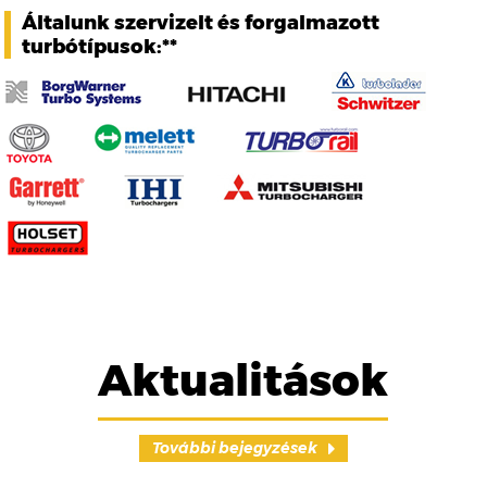
Általunk szervizelt és forgalmazott
turbótípusok:**
Aktualitások
További bejegyzések