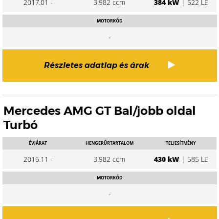
2017.01 -
3.982 ccm
384 kW
| 522 LE
MOTORKÓD
-
Részletes adatlap és árak
Mercedes AMG GT Bal/jobb oldal
Turbó
ÉVJÁRAT
HENGERŰRTARTALOM
TELJESÍTMÉNY
2016.11 -
3.982 ccm
430 kW
| 585 LE
MOTORKÓD
-