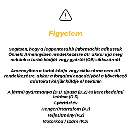
Figyelem
Segítsen, hogy a legpontosabb információt adhassuk
Önnek! Amennyiben rendelkezésre áll, akkor írja meg
nekünk a turbó kódját vagy gyártói (OE) cikkszámát
Amennyiben a turbó kódja vagy cikkszáma nem áll
rendelkezésre, akkor a forgalmi engedélyből a következő
adatokat kérjük küldje el nekünk:
A jármű gyártmánya (D.1), típusa (D.2) és kereskedelmi
leírása (D.3)
Gyártási év
Hengerűrtartalom (P.1)
Teljesítmény (P.2)
Motorkód / szám (P.5)