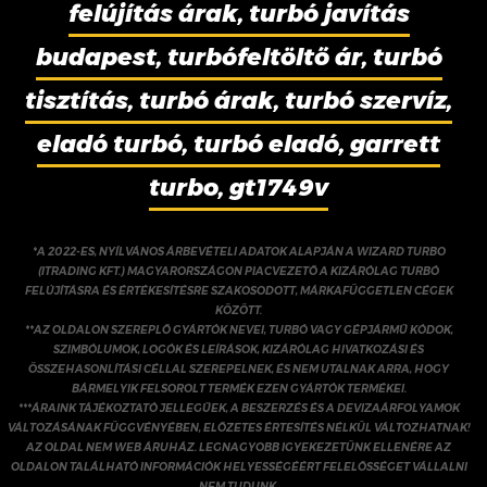
felújítás árak, turbó javítás
budapest, turbófeltöltő ár, turbó
tisztítás, turbó árak, turbó szervíz,
eladó turbó, turbó eladó, garrett
turbo, gt1749v
*A 2022-ES, NYÍLVÁNOS ÁRBEVÉTELI ADATOK ALAPJÁN A WIZARD TURBO
(ITRADING KFT.) MAGYARORSZÁGON PIACVEZETŐ A KIZÁRÓLAG TURBÓ
FELÚJÍTÁSRA ÉS ÉRTÉKESÍTÉSRE SZAKOSODOTT, MÁRKAFÜGGETLEN CÉGEK
KÖZÖTT.
**AZ OLDALON SZEREPLŐ GYÁRTÓK NEVEI, TURBÓ VAGY GÉPJÁRMŰ KÓDOK,
SZIMBÓLUMOK, LOGÓK ÉS LEÍRÁSOK, KIZÁRÓLAG HIVATKOZÁSI ÉS
ÖSSZEHASONLÍTÁSI CÉLLAL SZEREPELNEK, ÉS NEM UTALNAK ARRA, HOGY
BÁRMELYIK FELSOROLT TERMÉK EZEN GYÁRTÓK TERMÉKEI.
***ÁRAINK TÁJÉKOZTATÓ JELLEGŰEK, A BESZERZÉS ÉS A DEVIZAÁRFOLYAMOK
VÁLTOZÁSÁNAK FÜGGVÉNYÉBEN, ELŐZETES ÉRTESÍTÉS NÉLKÜL VÁLTOZHATNAK!
AZ OLDAL NEM WEB ÁRUHÁZ. LEGNAGYOBB IGYEKEZETÜNK ELLENÉRE AZ
OLDALON TALÁLHATÓ INFORMÁCIÓK HELYESSÉGÉÉRT FELELŐSSÉGET VÁLLALNI
NEM TUDUNK.