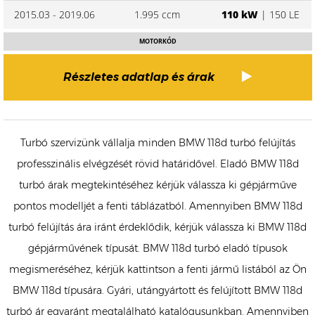
2015.03 - 2019.06
1.995 ccm
110 kW
| 150 LE
MOTORKÓD
Részletes adatlap és árak
Turbó szervizünk vállalja minden BMW 118d turbó felújítás
professzinális elvégzését rövid határidővel. Eladó BMW 118d
turbó árak megtekintéséhez kérjük válassza ki gépjárműve
pontos modelljét a fenti táblázatból. Amennyiben BMW 118d
turbó felújítás ára iránt érdeklődik, kérjük válassza ki BMW 118d
gépjárművének típusát. BMW 118d turbó eladó típusok
megismeréséhez, kérjük kattintson a fenti jármű listából az Ön
BMW 118d típusára. Gyári, utángyártott és felújított BMW 118d
turbó ár egyaránt megtalálható katalógusunkban. Amennyiben