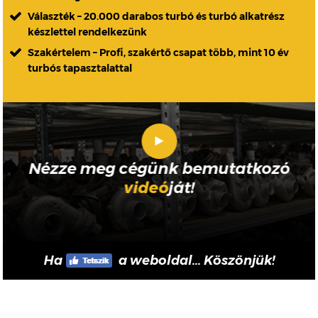
Választék – 20.000 darabos turbó és turbó alkatrész
készlettel rendelkezünk
Szakértelem – Profi, szakértő csapat több, mint 10 év
turbós tapasztalattal
Nézze meg cégünk bemutatkozó
videó
ját!
Ha
a weboldal... Köszönjük!