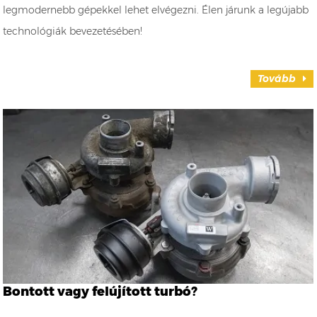
legmodernebb gépekkel lehet elvégezni. Élen járunk a legújabb
technológiák bevezetésében!
Tovább
Bontott vagy felújított turbó?