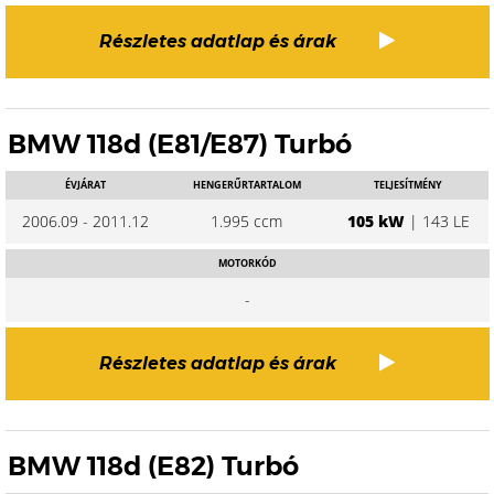
Részletes adatlap és árak
BMW 118d (E81/E87) Turbó
ÉVJÁRAT
HENGERŰRTARTALOM
TELJESÍTMÉNY
2006.09 - 2011.12
1.995 ccm
105 kW
| 143 LE
MOTORKÓD
-
Részletes adatlap és árak
BMW 118d (E82) Turbó