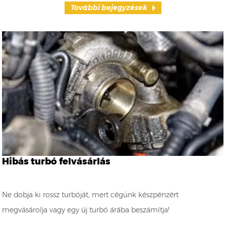
További bejegyzések
Hibás turbó felvásárlás
Ne dobja ki rossz turbóját, mert cégünk készpénzért
megvásárolja vagy egy új turbó árába beszámítja!