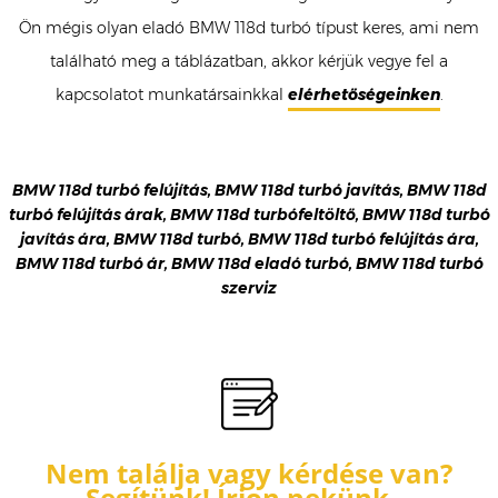
Ön mégis olyan eladó BMW 118d turbó típust keres, ami nem
található meg a táblázatban, akkor kérjük vegye fel a
kapcsolatot munkatársainkkal
elérhetőségeinken
.
BMW 118d turbó felújítás, BMW 118d turbó javítás, BMW 118d
turbó felújítás árak, BMW 118d turbófeltöltő, BMW 118d turbó
javítás ára, BMW 118d turbó, BMW 118d turbó felújítás ára,
BMW 118d turbó ár, BMW 118d eladó turbó, BMW 118d turbó
szerviz
Nem találja vagy kérdése van?
Segítünk! Írjon nekünk…