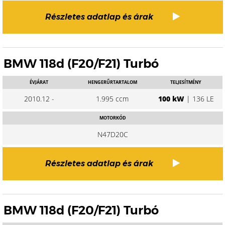
Részletes adatlap és árak
BMW 118d (F20/F21) Turbó
ÉVJÁRAT
HENGERŰRTARTALOM
TELJESÍTMÉNY
2010.12 -
1.995 ccm
100 kW
| 136 LE
MOTORKÓD
N47D20C
Részletes adatlap és árak
BMW 118d (F20/F21) Turbó