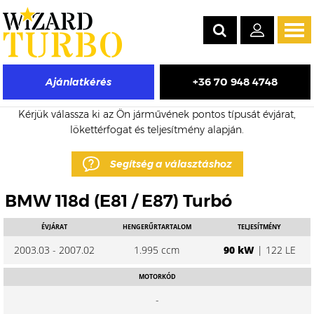
Tog
navi
+36 70 948 4748
Ajánlatkérés
BMW 118d eladó turbó árak
Kérjük válassza ki az Ön járművének pontos típusát évjárat,
lökettérfogat és teljesítmény alapján.
Segítség a választáshoz
BMW 118d (E81 / E87) Turbó
ÉVJÁRAT
HENGERŰRTARTALOM
TELJESÍTMÉNY
2003.03 - 2007.02
1.995 ccm
90 kW
| 122 LE
MOTORKÓD
-