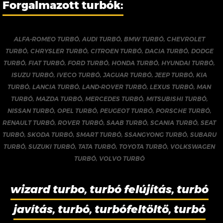
Forgalmazott turbók:
ALFA-ROMEO TURBÓ
,
AUDI TURBÓ
,
BMW TURBÓ
,
CHEVROLET
TURBÓ
,
CHRYSLER TURBÓ
,
CITROEN TURBÓ
,
DACIA TURBÓ
,
DODGE
TURBÓ
,
FIAT TURBÓ
,
FORD TURBÓ
,
HONDA TURBÓ
,
HYUNDAI TURBÓ
,
ISUZU TURBÓ
,
IVECO TURBÓ
,
JAGUAR TURBÓ
,
JEEP TURBÓ
,
KIA
TURBÓ
,
LANCIA TURBÓ
,
LAND-ROVER TURBÓ
,
LEXUS TURBÓ
,
MAN
TURBÓ
,
MAZDA TURBÓ
,
MERCEDES TURBÓ
,
MITSUBISHI TURBÓ
,
NISSAN TURBÓ
,
OPEL TURBÓ
,
PEUGEOT TURBÓ
,
PORSCHE TURBÓ
,
RENAULT TURBÓ
,
ROVER TURBÓ
,
SAAB TURBÓ
,
SCANIA TURBÓ
,
SEAT
TURBÓ
,
SKODA TURBÓ
,
SMART TURBÓ
,
SSANGYONG TURBÓ
,
SUBARU
TURBÓ
,
SUZUKI TURBÓ
,
TATA TURBÓ
,
TOYOTA TURBÓ
,
VOLKSWAGEN
TURBÓ
,
VOLVO TURBÓ
wizard turbo, turbó felújítás, turbó
javítás, turbó, turbófeltöltő, turbó