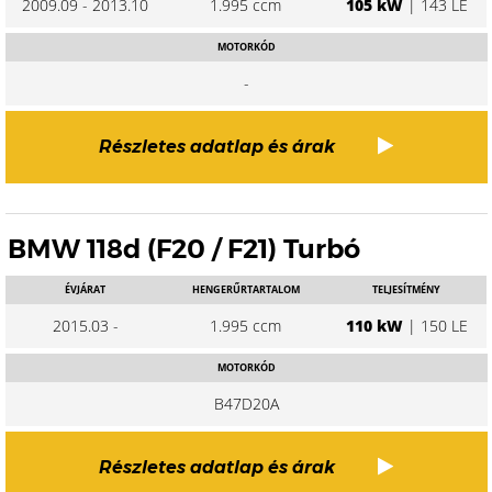
2009.09 - 2013.10
1.995 ccm
105 kW
| 143 LE
MOTORKÓD
-
Részletes adatlap és árak
BMW 118d (F20 / F21) Turbó
ÉVJÁRAT
HENGERŰRTARTALOM
TELJESÍTMÉNY
2015.03 -
1.995 ccm
110 kW
| 150 LE
MOTORKÓD
B47D20A
Részletes adatlap és árak