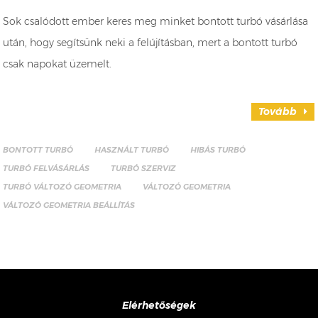
Sok csalódott ember keres meg minket bontott turbó vásárlása
után, hogy segítsünk neki a felújításban, mert a bontott turbó
csak napokat üzemelt.
Tovább
BONTOTT TURBÓ
HASZNÁLT TURBÓ
HIBÁS TURBÓ
TURBÓ FELVÁSÁRLÁS
TURBÓ SZERVIZ
TURBÓ VÁLTOZÓ GEOMETRIA
VÁLTOZÓ GEOMETRIA
VÁLTOZÓ GEOMETRIA BEÁLLÍTÁS
Elérhetőségek