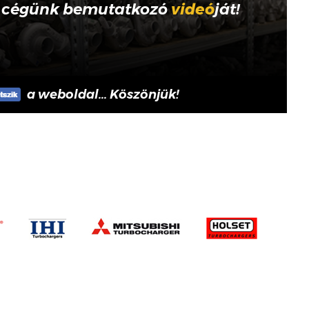
 cégünk bemutatkozó
videó
ját!
a weboldal... Köszönjük!