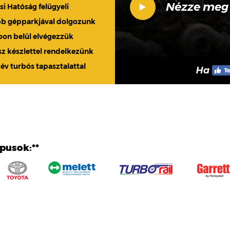
Nézze meg
 Hatóság felügyeli
bb gépparkjával dolgozunk
apon belül elvégezzük
sz készlettel rendelkezünk
 év turbós tapasztalattal
Ha
ípusok:**