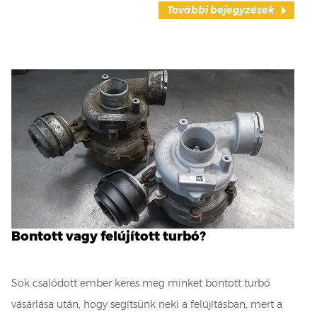
További bejegyzések
Bontott vagy felújított turbó?
Sok csalódott ember keres meg minket bontott turbó
vásárlása után, hogy segítsünk neki a felújításban, mert a