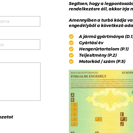
Segítsen, hogy a legpontosa
rendelkezésre áll, akkor írja
Amennyiben a turbó kódja va
engedélyből a következő adat
A jármű gyártmánya (D.1),
Gyártási év
Hengerűrtartalom (P.1)
Teljesítmény (P.2)
Motorkód / szám (P.5)
ozat
ot