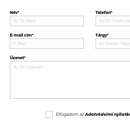
Név*
Telefon*
E-mail cím*
Tárgy*
Üzenet*
Elfogadom az
Adatvédelmi nyilatk