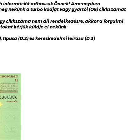
bb információt adhassuk Önnek! Amennyiben
 meg nekünk a turbó kódját vagy gyártói (OE) cikkszámát
gy cikkszáma nem áll rendelkezésre, akkor a forgalmi
okat kérjük küldje el nekünk:
 típusa (D.2) és kereskedelmi leírása (D.3)