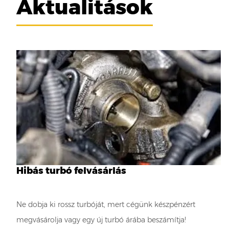
Aktualitások
Hibás turbó felvásárlás
Ne dobja ki rossz turbóját, mert cégünk készpénzért
megvásárolja vagy egy új turbó árába beszámítja!