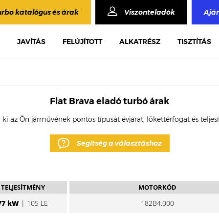
urbo katalógus és árak
Viszonteladók
Ajá
JAVÍTÁS
FELÚJÍTOTT
ALKATRÉSZ
TISZTÍTÁS
Fiat Brava eladó turbó árak
 ki az Ön járművének pontos típusát évjárat, lökettérfogat és telje
Segítség a választáshoz
TELJESÍTMÉNY
MOTORKÓD
77 kW
| 105 LE
182B4.000