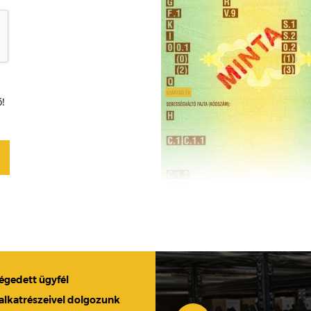
ő!
légedett ügyfél
 alkatrészeivel dolgozunk