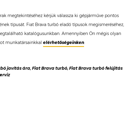
bó árak megtekintéséhez kérjük válassza ki gépjárműve pontos
űvének típusát. Fiat Brava turbó eladó típusok megismeréséhez,
ránt megtalálható katalógusunkban. Amennyiben Ön mégis olyan
atot munkatársainkkal
elérhetőségeinken
.
rbó javítás ára, Fiat Brava turbó, Fiat Brava turbó felújítás
erviz