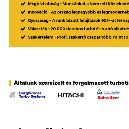
Megbízhatóság – Munkánkat a Nemzeti Közlekedési
Innováció – Az ország legnagyobb és legmoderne
Gyorsaság – A ránk bízott felújítások 95%-át fél n
Választék – 20.000 darabos turbó és turbó alkatré
Szakértelem – Profi, szakértő csapat több, mint 10
Általunk szervizelt és forgalmazott turbót