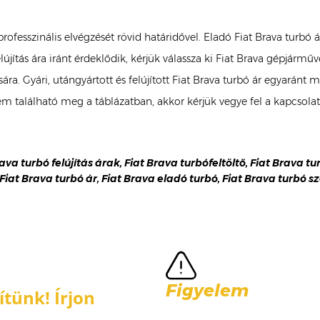
 professzinális elvégzését rövid határidővel. Eladó Fiat Brava tur
lújítás ára iránt érdeklődik, kérjük válassza ki Fiat Brava gépjárm
ípusára. Gyári, utángyártott és felújított Fiat Brava turbó ár egya
nem található meg a táblázatban, akkor kérjük vegye fel a kapcsol
rava turbó felújítás árak, Fiat Brava turbófeltöltő, Fiat Brava tu
 Fiat Brava turbó ár, Fiat Brava eladó turbó, Fiat Brava turbó sz
Figyelem
tünk! Írjon