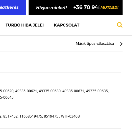
+36 70 948 4748
nlatkérés
Hívjon minket!
MUTASD!
TURBÓ HIBA JELEI
KAPCSOLAT
Másik típus választása
5-00620, 49335-00621, 49335-00630, 49335-00631, 49335-00635,
35-00645
, 8517452, 11658519475, 8519475 , WTF-0340B