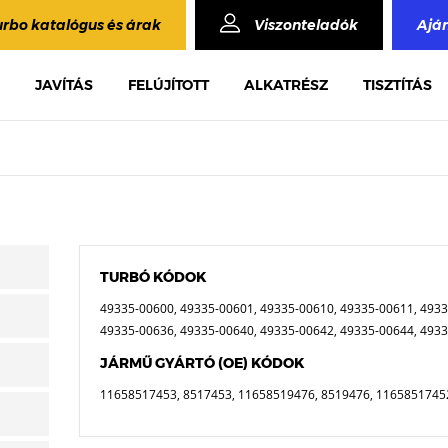
urbo katalógus és árak
Viszonteladók
Ajá
JAVÍTÁS
FELÚJÍTOTT
ALKATRÉSZ
TISZTÍTÁS
TURBÓ KÓDOK
49335-00600, 49335-00601, 49335-00610, 49335-00611, 4933
49335-00636, 49335-00640, 49335-00642, 49335-00644, 493
JÁRMŰ GYÁRTÓ (OE) KÓDOK
11658517453, 8517453, 11658519476, 8519476, 11658517452