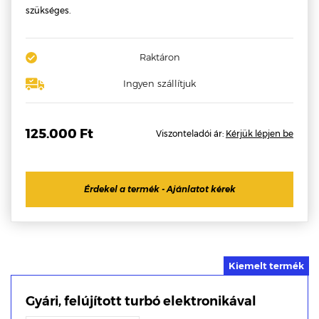
szükséges.
Raktáron
Ingyen szállítjuk
125.000 Ft
Viszonteladói ár:
Kérjük lépjen be
Érdekel a termék - Ajánlatot kérek
Gyári, felújított turbó elektronikával