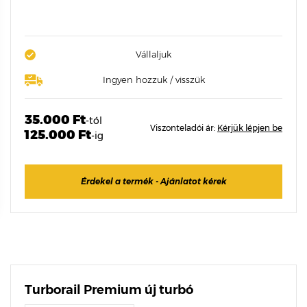
Vállaljuk
Ingyen hozzuk / visszük
35.000 Ft
-tól
Viszonteladói ár:
Kérjük lépjen be
125.000 Ft
-ig
Érdekel a termék - Ajánlatot kérek
Turborail Premium új turbó