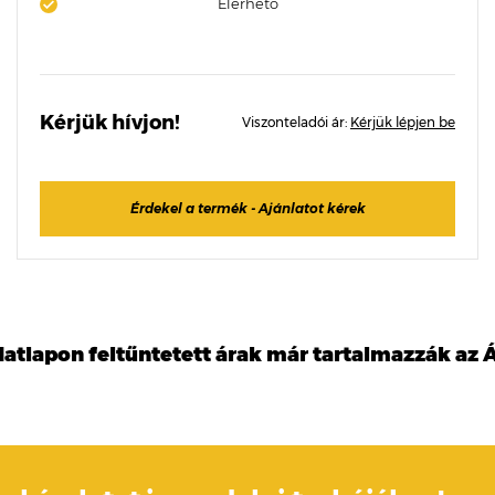
Elérhető
Kérjük hívjon!
Viszonteladói ár:
Kérjük lépjen be
Érdekel a termék - Ajánlatot kérek
datlapon feltűntetett árak már tartalmazzák az Á