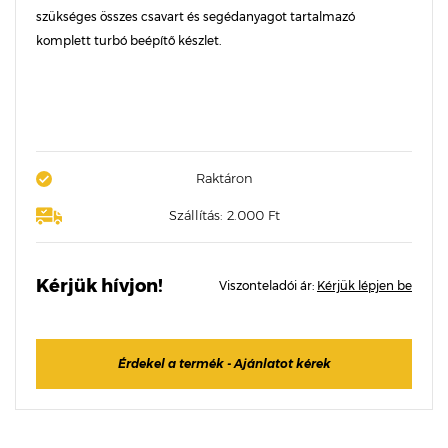
szükséges összes csavart és segédanyagot tartalmazó
komplett turbó beépítő készlet.
Raktáron
Szállítás: 2.000 Ft
Kérjük hívjon!
Viszonteladói ár:
Kérjük lépjen be
Érdekel a termék - Ajánlatot kérek