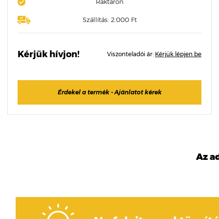
Raktáron
Szállítás: 2.000 Ft
Kérjük hívjon!
Viszonteladói ár:
Kérjük lépjen be
Érdekel a termék - Ajánlatot kérek
Az a