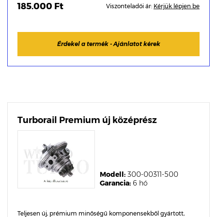
185.000 Ft
Viszonteladói ár:
Kérjük lépjen be
Érdekel a termék - Ajánlatot kérek
Turborail Premium új középrész
Modell:
300-00311-500
Garancia:
6 hó
Teljesen új, prémium minőségű komponensekből gyártott,