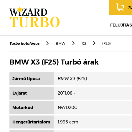
T
FELÚJÍTÁS
Turbo katalógus
BMW
X3
(F25)
BMW X3 (F25) Turbó árak
Jármű típusa
Évjárat
2011.08 -
Motorkód
N47D20C
Hengerűrtartalom
1.995 ccm