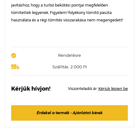
javításhoz, hogy a turbó bekötési pontjai megfelelően
tömítettek legyenek. Figyelem! folyékony tömítő paszta
használata és a régi tömítés visszarakása nem megengedett!
Rendelésre
Szállítás: 2.000 Ft
Kérjük hívjon!
Viszonteladói ár:
Kérjük lépjen be
Érdekel a termék - Ajánlatot kérek