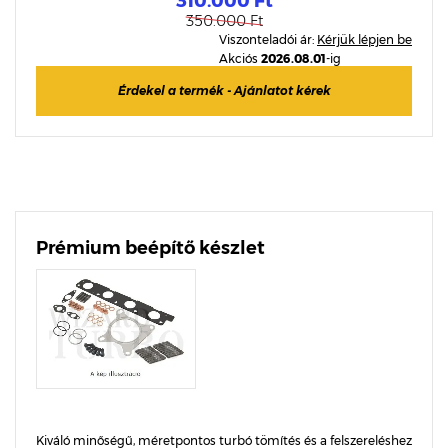
310.000 Ft
350.000 Ft
Viszonteladói ár:
Kérjük lépjen be
Akciós
2026.08.01
-ig
Érdekel a termék - Ajánlatot kérek
Prémium beépítő készlet
Kiváló minőségű, méretpontos turbó tömítés és a felszereléshez