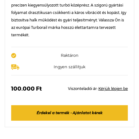
precízen kiegyensúlyozott turbó középrész. A szigorú gyártási
folyamat drasztikusan csökkenti a káros vibrációt és kopást, így
biztosítva halk működést és gyári teljesítményt. Válassza Ön is
az európai Turborail márka hosszú élettartamra tervezett
termékét.
Raktáron
Ingyen szállítjuk
100.000 Ft
Viszonteladói ár:
Kérjük lépjen be
Érdekel a termék - Ajánlatot kérek