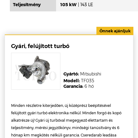
Teljesítmény
105 kW
| 143 LE
Gyári, felújított turbó
Gyártó:
Mitsubishi
Modell:
TF035
Garancia:
6 hó
Minden részletre kiterjedően, új középrész beépítésével
felújított gyári turbó elektronika nélkül. Minden forgó és kopó
alkatrésze új! Gyári új turbóval megegyező élettartam és
teljesítmény, mérési jegyzőkönyv, minőségi tanúsítvány és 6
hónap km megkötés nélküli garancia. Cseredarab leadása