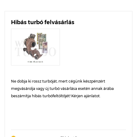
Hibás turbó felvásárlás
Ne dobja ki rossz turbóját, mert cégünk készpénzért
megvásárolja vagy új turbó vásárlása esetén annak árába
beszámítja hibás turbófeltöltőjét! Kérjen ajánlatot.