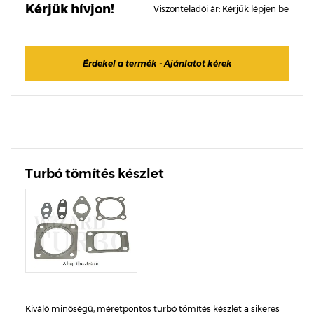
Kérjük hívjon!
Viszonteladói ár:
Kérjük lépjen be
Érdekel a termék - Ajánlatot kérek
Turbó tömítés készlet
Kiváló minőségű, méretpontos turbó tömítés készlet a sikeres