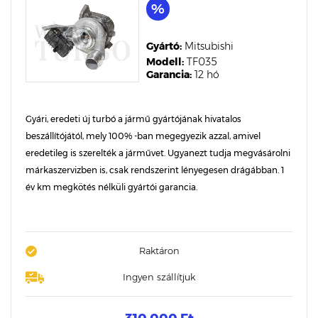
Gyártó:
Mitsubishi
Modell:
TF035
Garancia:
12 hó
Gyári, eredeti új turbó a jármű gyártójának hivatalos
beszállítójától, mely 100% -ban megegyezik azzal, amivel
eredetileg is szerelték a járművet. Ugyanezt tudja megvásárolni
márkaszervizben is, csak rendszerint lényegesen drágábban. 1
év km megkötés nélküli gyártói garancia.
Raktáron
Ingyen szállítjuk