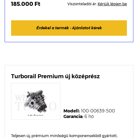
185.000 Ft
Viszonteladói ár:
Kérjük lépjen be
Érdekel a termék - Ajánlatot kérek
Turborail Premium új középrész
Modell:
100-00639-500
Garancia:
6 hó
Teljesen új, prémium minőségű komponensekből gyártott,