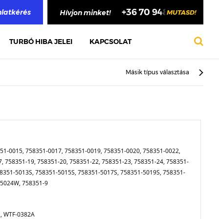
+36 70 948 4748
nlatkérés
Hívjon minket!
MUTASD!
TURBÓ HIBA JELEI
KAPCSOLAT
Másik típus választása
51-0015, 758351-0017, 758351-0019, 758351-0020, 758351-0022,
, 758351-19, 758351-20, 758351-22, 758351-23, 758351-24, 758351-
58351-5013S, 758351-5015S, 758351-5017S, 758351-5019S, 758351-
-5024W, 758351-9
 , WTF-0382A