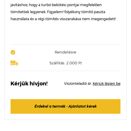
javításhoz, hogy a turbó bekötési pontjai megfelelően
tömítettek legyenek. Figyelem! folyékony tömítő paszta
használata és a régi tömítés visszarakása nem megengedett!
Rendelésre
Szállítás: 2.000 Ft
Kérjük hívjon!
Viszonteladói ár:
Kérjük lépjen be
Érdekel a termék - Ajánlatot kérek