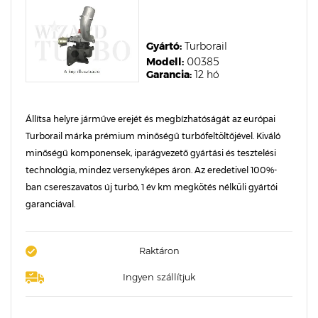
Gyártó:
Turborail
Modell:
00385
Garancia:
12 hó
Állítsa helyre járműve erejét és megbízhatóságát az európai
Turborail márka prémium minőségű turbófeltöltőjével. Kiváló
minőségű komponensek, iparágvezető gyártási és tesztelési
technológia, mindez versenyképes áron. Az eredetivel 100%-
ban csereszavatos új turbó, 1 év km megkötés nélküli gyártói
garanciával.
Raktáron
Ingyen szállítjuk