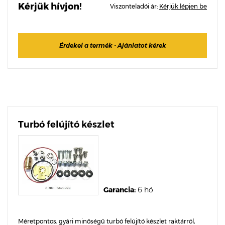
Kérjük hívjon!
Viszonteladói ár:
Kérjük lépjen be
Érdekel a termék - Ajánlatot kérek
Turbó felújító készlet
Garancia:
6 hó
Méretpontos, gyári minőségű turbó felújító készlet raktárról,