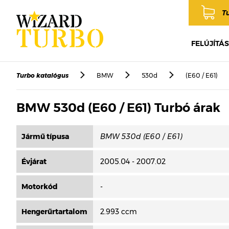
T
FELÚJÍTÁS
Turbo katalógus
BMW
530d
(E60 / E61)
BMW 530d (E60 / E61) Turbó árak
Jármű típusa
Évjárat
2005.04 - 2007.02
Motorkód
-
Hengerűrtartalom
2.993 ccm