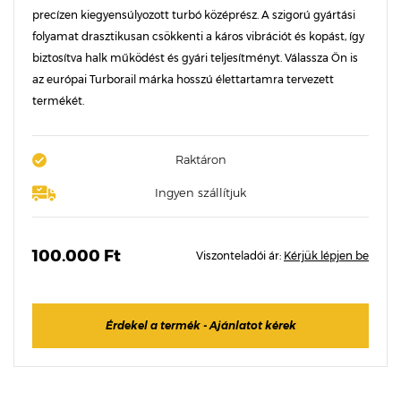
precízen kiegyensúlyozott turbó középrész. A szigorú gyártási
folyamat drasztikusan csökkenti a káros vibrációt és kopást, így
biztosítva halk működést és gyári teljesítményt. Válassza Ön is
az európai Turborail márka hosszú élettartamra tervezett
termékét.
Raktáron
Ingyen szállítjuk
100.000 Ft
Viszonteladói ár:
Kérjük lépjen be
Érdekel a termék - Ajánlatot kérek