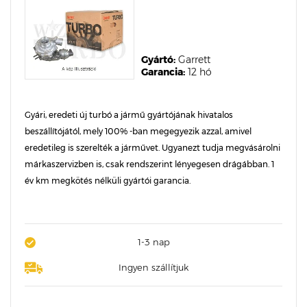
Gyártó:
Garrett
Garancia:
12 hó
Gyári, eredeti új turbó a jármű gyártójának hivatalos
beszállítójától, mely 100% -ban megegyezik azzal, amivel
eredetileg is szerelték a járművet. Ugyanezt tudja megvásárolni
márkaszervizben is, csak rendszerint lényegesen drágábban. 1
év km megkötés nélküli gyártói garancia.
1-3 nap
Ingyen szállítjuk