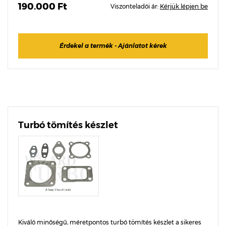
190.000 Ft
Viszonteladói ár:
Kérjük lépjen be
Érdekel a termék - Ajánlatot kérek
Turbó tömítés készlet
Kiváló minőségű, méretpontos turbó tömítés készlet a sikeres