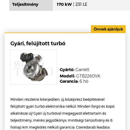
Teljesítmény
170 kW
| 231 LE
Gyári, felújított turbó
Gyártó:
Garrett
Modell:
GTB2260VK
Garancia:
6 hó
Minden részletre kiterjedően, új középrész beépítésével
felújított gyári turbó elektronika nélkül. Minden forgó és kopó
alkatrésze új! Gyári új turbóval megegyező élettartam és
teljesítmény, mérési jegyzőkönyv, minőségi tanúsítvány és 6
hónap km megkötés nélküli garancia. Cseredarab leadása