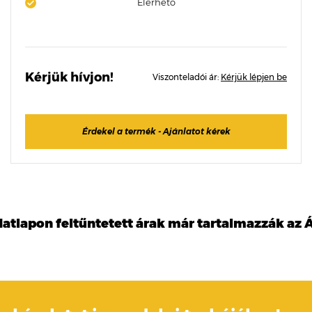
Elérhető
Kérjük hívjon!
Viszonteladói ár:
Kérjük lépjen be
Érdekel a termék - Ajánlatot kérek
datlapon feltűntetett árak már tartalmazzák az Á