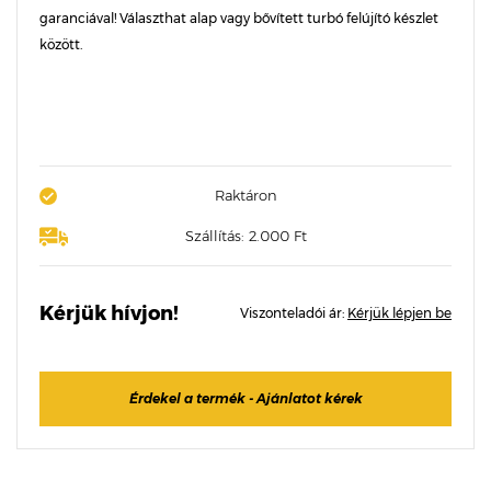
garanciával! Választhat alap vagy bővített turbó felújító készlet
között.
Raktáron
Szállítás: 2.000 Ft
Kérjük hívjon!
Viszonteladói ár:
Kérjük lépjen be
Érdekel a termék - Ajánlatot kérek