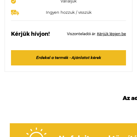
Vállaljuk
Ingyen hozzuk / visszük
Kérjük hívjon!
Viszonteladói ár:
Kérjük lépjen be
Érdekel a termék - Ajánlatot kérek
Az a