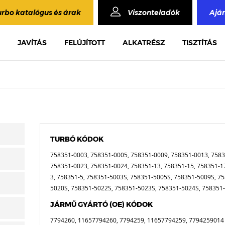
urbo katalógus és árak
Viszonteladók
Ajá
JAVÍTÁS
FELÚJÍTOTT
ALKATRÉSZ
TISZTÍTÁS
TURBÓ KÓDOK
758351-0003, 758351-0005, 758351-0009, 758351-0013, 7583
758351-0023, 758351-0024, 758351-13, 758351-15, 758351-17
3, 758351-5, 758351-5003S, 758351-5005S, 758351-5009S, 7
5020S, 758351-5022S, 758351-5023S, 758351-5024S, 758351
JÁRMŰ GYÁRTÓ (OE) KÓDOK
7794260, 11657794260, 7794259, 11657794259, 7794259014