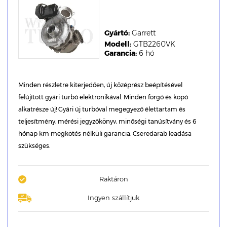
Gyártó:
Garrett
Modell:
GTB2260VK
Garancia:
6 hó
Minden részletre kiterjedően, új középrész beépítésével
felújított gyári turbó elektronikával. Minden forgó és kopó
alkatrésze új! Gyári új turbóval megegyező élettartam és
teljesítmény, mérési jegyzőkönyv, minőségi tanúsítvány és 6
hónap km megkötés nélküli garancia. Cseredarab leadása
szükséges.
Raktáron
Ingyen szállítjuk