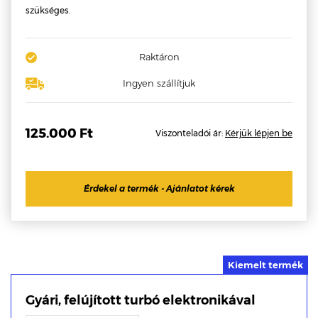
szükséges.
Raktáron
Ingyen szállítjuk
125.000 Ft
Viszonteladói ár:
Kérjük lépjen be
Érdekel a termék - Ajánlatot kérek
Gyári, felújított turbó elektronikával