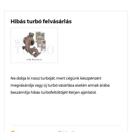
Hibás turbó felvásárlás
Ne dobja ki rossz turbóját, mert cégünk készpénzért
megvásárolja vagy új turbó vásárlása esetén annak árába
beszámítja hibás turbófeltöltőjét! Kérjen ajánlatot.