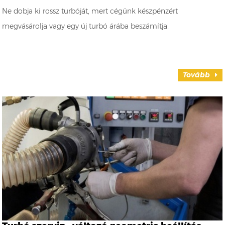
Ne dobja ki rossz turbóját, mert cégünk készpénzért
megvásárolja vagy egy új turbó árába beszámítja!
Tovább