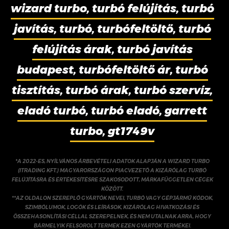
wizard turbo, turbó felújítás, turbó
javítás, turbó, turbófeltöltő, turbó
felújítás árak, turbó javítás
budapest, turbófeltöltő ár, turbó
tisztítás, turbó árak, turbó szervíz,
eladó turbó, turbó eladó, garrett
turbo, gt1749v
*A 2022-ES, NYÍLVÁNOS ÁRBEVÉTELI ADATOK ALAPJÁN A WIZARD TURBO
(ITRADING KFT.) MAGYARORSZÁGON PIACVEZETŐ A KIZÁRÓLAG TURBÓ
FELÚJÍTÁSRA ÉS ÉRTÉKESÍTÉSRE SZAKOSODOTT, MÁRKAFÜGGETLEN CÉGEK
KÖZÖTT.
**AZ OLDALON SZEREPLŐ GYÁRTÓK NEVEI, TURBÓ VAGY GÉPJÁRMŰ KÓDOK,
SZIMBÓLUMOK, LOGÓK ÉS LEÍRÁSOK, KIZÁRÓLAG HIVATKOZÁSI ÉS
ÖSSZEHASONLÍTÁSI CÉLLAL SZEREPELNEK, ÉS NEM UTALNAK ARRA, HOGY
BÁRMELYIK FELSOROLT TERMÉK EZEN GYÁRTÓK TERMÉKEI.