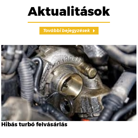
Aktualitások
További bejegyzések
Hibás turbó felvásárlás