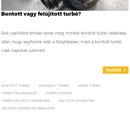
Bontott vagy felújított turbó?
Sok csalódott ember keres meg minket bontott turbó vásárlása
után, hogy segítsünk neki a felújításban, mert a bontott turbó
csak napokat üzemelt.
Tovább
BONTOTT TURBÓ
HASZNÁLT TURBÓ
HIBÁS TURBÓ
TURBÓ FELVÁSÁRLÁS
TURBÓ SZERVIZ
TURBÓ VÁLTOZÓ GEOMETRIA
VÁLTOZÓ GEOMETRIA
VÁLTOZÓ GEOMETRIA BEÁLLÍTÁS