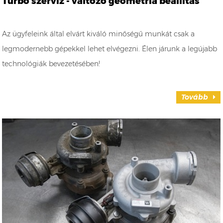
Turbó szerviz - változó geometria beállítás
Az ügyfeleink által elvárt kiváló minőségű munkát csak a
legmodernebb gépekkel lehet elvégezni. Élen járunk a legújabb
technológiák bevezetésében!
Tovább