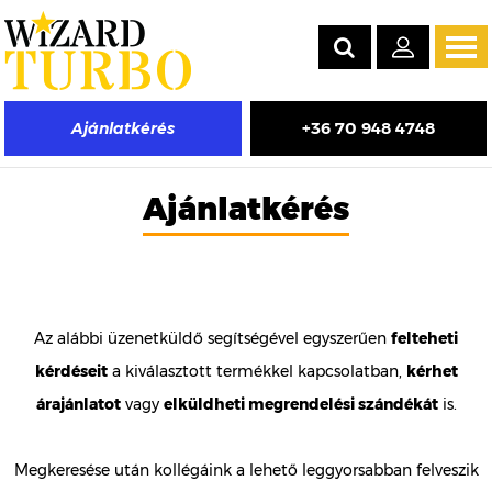
Tog
navi
+36 70 948 4748
Ajánlatkérés
Ajánlatkérés
Az alábbi üzenetküldő segítségével egyszerűen
felteheti
kérdéseit
a kiválasztott termékkel kapcsolatban,
kérhet
árajánlatot
vagy
elküldheti megrendelési szándékát
is.
Megkeresése után kollégáink a lehető leggyorsabban felveszik