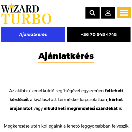
Tog
navi
+36 70 948 4748
Ajánlatkérés
Ajánlatkérés
Az alábbi üzenetküldő segítségével egyszerűen
felteheti
kérdéseit
a kiválasztott termékkel kapcsolatban,
kérhet
árajánlatot
vagy
elküldheti megrendelési szándékát
is.
Megkeresése után kollégáink a lehető leggyorsabban felveszik