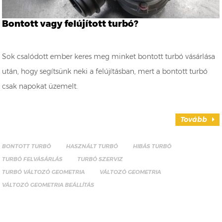
Bontott vagy felújított turbó?
Sok csalódott ember keres meg minket bontott turbó vásárlása
után, hogy segítsünk neki a felújításban, mert a bontott turbó
csak napokat üzemelt.
Tovább
BONTOTT TURBÓ
HASZNÁLT TURBÓ
HIBÁS TURBÓ
TURBÓ FELVÁSÁRLÁS
TURBÓ SZERVIZ
TURBÓ VÁLTOZÓ GEOMETRIA
VÁLTOZÓ GEOMETRIA
VÁLTOZÓ GEOMETRIA BEÁLLÍTÁS