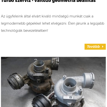
Turbó szerviz - változó geometria beállítás
Az ügyfeleink által elvárt kiváló minőségű munkát csak a
legmodernebb gépekkel lehet elvégezni. Élen járunk a legújabb
technológiák bevezetésében!
Tovább