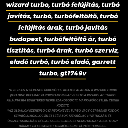
wizard turbo, turbó felújítás, turbó
javítás, turbó, turbófeltöltő, turbó
felújítás árak, turbó javítás
budapest, turbófeltöltő ár, turbó
tisztítás, turbó árak, turbó szervíz,
eladó turbó, turbó eladó, garrett
turbo, gt1749v
*A 2022-ES, NYÍLVÁNOS ÁRBEVÉTELI ADATOK ALAPJÁN A WIZARD TURBO
(ITRADING KFT.) MAGYARORSZÁGON PIACVEZETŐ A KIZÁRÓLAG TURBÓ
FELÚJÍTÁSRA ÉS ÉRTÉKESÍTÉSRE SZAKOSODOTT, MÁRKAFÜGGETLEN CÉGEK
KÖZÖTT.
**AZ OLDALON SZEREPLŐ GYÁRTÓK NEVEI, TURBÓ VAGY GÉPJÁRMŰ KÓDOK,
SZIMBÓLUMOK, LOGÓK ÉS LEÍRÁSOK, KIZÁRÓLAG HIVATKOZÁSI ÉS
ÖSSZEHASONLÍTÁSI CÉLLAL SZEREPELNEK, ÉS NEM UTALNAK ARRA, HOGY
BÁRMELYIK FELSOROLT TERMÉK EZEN GYÁRTÓK TERMÉKEI.