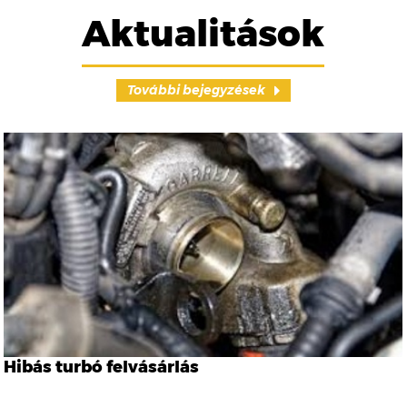
Aktualitások
További bejegyzések
Hibás turbó felvásárlás