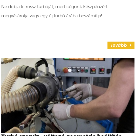
Ne dobja ki rossz turbóját, mert cégünk készpénzért
megvásárolja vagy egy új turbó árába beszámítja!
Tovább