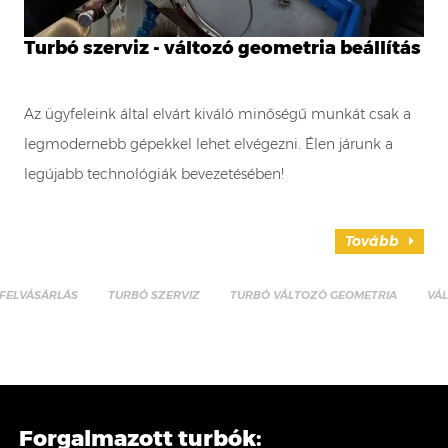
Turbó szerviz - változó geometria beállítás
Az ügyfeleink által elvárt kiváló minőségű munkát csak a
legmodernebb gépekkel lehet elvégezni. Élen járunk a
legújabb technológiák bevezetésében!
Tovább
FELVÁSÁRLÁS
TURBÓ SZERVIZ
TURBÓ VÁLTOZÓ GEOMETRIA
VÁ
Forgalmazott turbók: