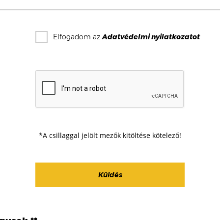
Elfogadom az
Adatvédelmi nyilatkozat
ot
*A csillaggal jelölt mezők kitöltése kötelező!