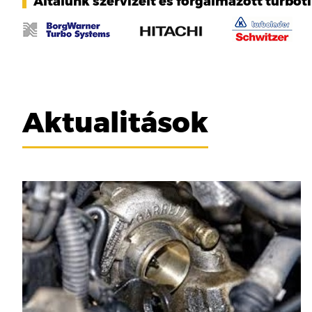
Általunk szervizelt és forgalmazott turbót
Aktualitások