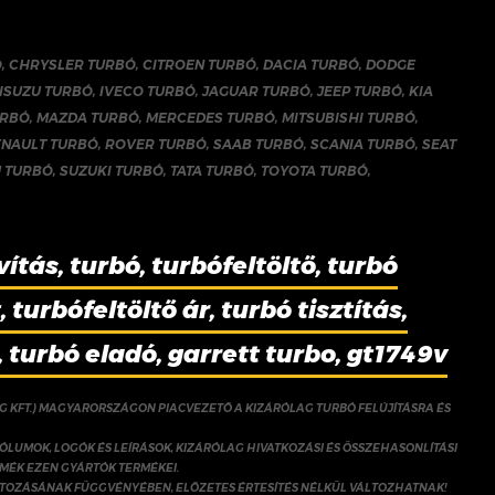
Ó
,
CHRYSLER TURBÓ
,
CITROEN TURBÓ
,
DACIA TURBÓ
,
DODGE
ISUZU TURBÓ
,
IVECO TURBÓ
,
JAGUAR TURBÓ
,
JEEP TURBÓ
,
KIA
URBÓ
,
MAZDA TURBÓ
,
MERCEDES TURBÓ
,
MITSUBISHI TURBÓ
,
ENAULT TURBÓ
,
ROVER TURBÓ
,
SAAB TURBÓ
,
SCANIA TURBÓ
,
SEAT
 TURBÓ
,
SUZUKI TURBÓ
,
TATA TURBÓ
,
TOYOTA TURBÓ
,
vítás, turbó, turbófeltöltő, turbó
 turbófeltöltő ár, turbó tisztítás,
, turbó eladó, garrett turbo, gt1749v
NG KFT.) MAGYARORSZÁGON PIACVEZETŐ A KIZÁRÓLAG TURBÓ FELÚJÍTÁSRA ÉS
ÓLUMOK, LOGÓK ÉS LEÍRÁSOK, KIZÁRÓLAG HIVATKOZÁSI ÉS ÖSSZEHASONLÍTÁSI
RMÉK EZEN GYÁRTÓK TERMÉKEI.
ÁLTOZÁSÁNAK FÜGGVÉNYÉBEN, ELŐZETES ÉRTESÍTÉS NÉLKÜL VÁLTOZHATNAK!