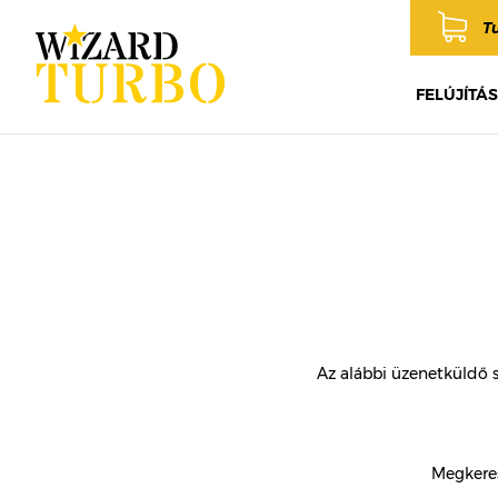
T
FELÚJÍTÁS
Az alábbi üzenetküldő 
Megkeres