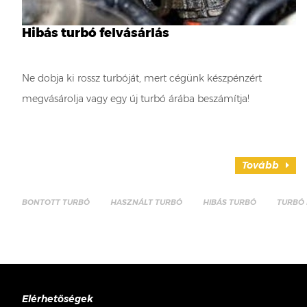
Hibás turbó felvásárlás
Ne dobja ki rossz turbóját, mert cégünk készpénzért
megvásárolja vagy egy új turbó árába beszámítja!
Tovább
BONTOTT TURBÓ
HASZNÁLT TURBÓ
HIBÁS TURBÓ
TURBÓ 
Elérhetőségek