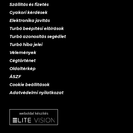
Szállítás és fizetés
Gyakori kérdések
Elektronika javítás
Turbó beépítési előírások
Turbó azonosítás segédlet
Turbó hiba jelei
Vélemények
Cégtörténet
Oldaltérkép
ÁSZF
Cookie beállítások
Adatvédelmi nyilatkozat
weboldal készítés