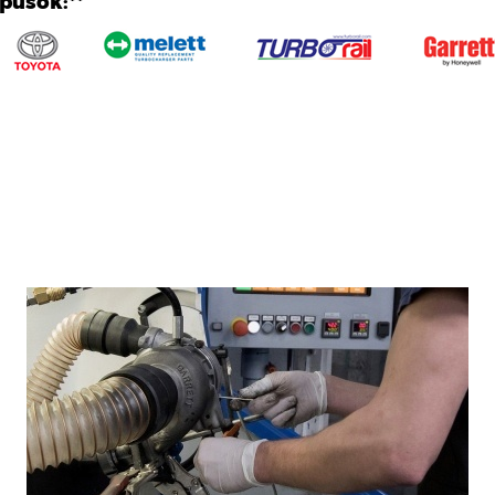
ípusok:**