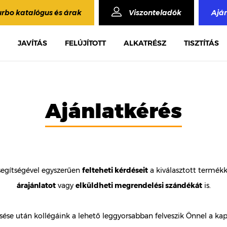
urbo katalógus és árak
Viszonteladók
Ajá
JAVÍTÁS
FELÚJÍTOTT
ALKATRÉSZ
TISZTÍTÁS
Ajánlatkérés
segítségével egyszerűen
felteheti kérdéseit
a kiválasztott termék
árajánlatot
vagy
elküldheti megrendelési szándékát
is.
ése után kollégáink a lehető leggyorsabban felveszik Önnel a kap