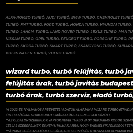
ALFA-ROMEO TURBÓ
,
AUDI TURBÓ
,
BMW TURBÓ
,
CHEVROLET TURB
TURBÓ
,
FIAT TURBÓ
,
FORD TURBÓ
,
HONDA TURBÓ
,
HYUNDAI TURBÓ
,
TURBÓ
,
LANCIA TURBÓ
,
LAND-ROVER TURBÓ
,
LEXUS TURBÓ
,
MAN T
NISSAN TURBÓ
,
OPEL TURBÓ
,
PEUGEOT TURBÓ
,
PORSCHE TURBÓ
,
R
TURBÓ
,
SKODA TURBÓ
,
SMART TURBÓ
,
SSANGYONG TURBÓ
,
SUBARU
VOLKSWAGEN TURBÓ
,
VOLVO TURBÓ
wizard turbo, turbó felújítás, turbó ja
felújítás árak, turbó javítás budapest,
turbó árak, turbó szervíz, eladó turbó
*A 2022-ES, NYÍLVÁNOS ÁRBEVÉTELI ADATOK ALAPJÁN A WIZARD TURBO (ITRADI
ÉRTÉKESÍTÉSRE SZAKOSODOTT, MÁRKAFÜGGETLEN CÉGEK KÖZÖTT.
**AZ OLDALON SZEREPLŐ GYÁRTÓK NEVEI, TURBÓ VAGY GÉPJÁRMŰ KÓDOK, SZIMB
CÉLLAL SZEREPELNEK, ÉS NEM UTALNAK ARRA, HOGY BÁRMELYIK FELSOROLT TE
***ÁRAINK TÁJÉKOZTATÓ JELLEGŰEK, A BESZERZÉS ÉS A DEVIZAÁRFOLYAMOK V