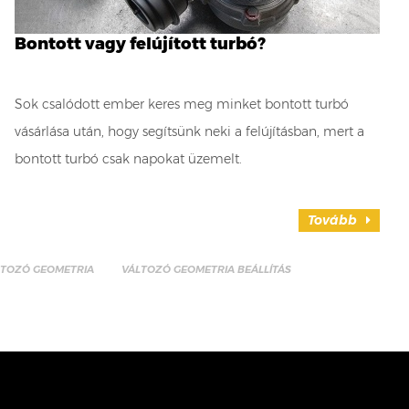
Bontott vagy felújított turbó?
Sok csalódott ember keres meg minket bontott turbó
vásárlása után, hogy segítsünk neki a felújításban, mert a
bontott turbó csak napokat üzemelt.
Tovább
LTOZÓ GEOMETRIA
VÁLTOZÓ GEOMETRIA BEÁLLÍTÁS