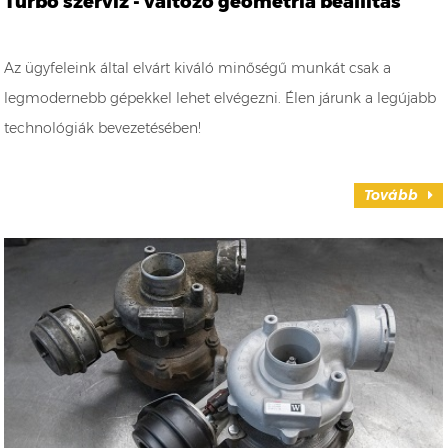
Turbó szerviz - változó geometria beállítás
Az ügyfeleink által elvárt kiváló minőségű munkát csak a
legmodernebb gépekkel lehet elvégezni. Élen járunk a legújabb
technológiák bevezetésében!
Tovább