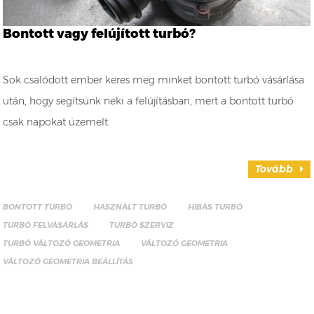
Bontott vagy felújított turbó?
Sok csalódott ember keres meg minket bontott turbó vásárlása
után, hogy segítsünk neki a felújításban, mert a bontott turbó
csak napokat üzemelt.
Tovább
BONTOTT TURBÓ
HASZNÁLT TURBÓ
HIBÁS TURBÓ
TURBÓ FELVÁSÁRLÁS
TURBÓ SZERVIZ
TURBÓ VÁLTOZÓ GEOMETRIA
VÁLTOZÓ GEOMETRIA
VÁLTOZÓ GEOMETRIA BEÁLLÍTÁS