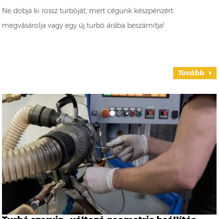
Ne dobja ki rossz turbóját, mert cégünk készpénzért
megvásárolja vagy egy új turbó árába beszámítja!
Tovább