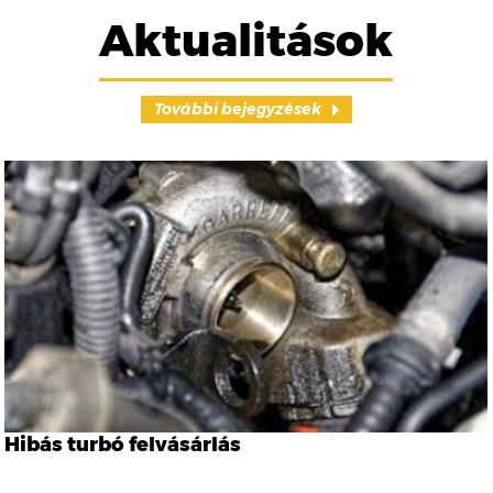
Aktualitások
További bejegyzések
Hibás turbó felvásárlás