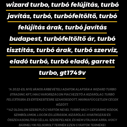
wizard turbo, turbó felújítás, turbó
javítás, turbó, turbófeltöltő, turbó
felújítás árak, turbó javítás
budapest, turbófeltöltő ár, turbó
tisztítás, turbó árak, turbó szervíz,
eladó turbó, turbó eladó, garrett
turbo, gt1749v
*A 2022-ES, NYÍLVÁNOS ÁRBEVÉTELI ADATOK ALAPJÁN A WIZARD TURBO
(ITRADING KFT.) MAGYARORSZÁGON PIACVEZETŐ A KIZÁRÓLAG TURBÓ
FELÚJÍTÁSRA ÉS ÉRTÉKESÍTÉSRE SZAKOSODOTT, MÁRKAFÜGGETLEN CÉGEK
KÖZÖTT.
**AZ OLDALON SZEREPLŐ GYÁRTÓK NEVEI, TURBÓ VAGY GÉPJÁRMŰ KÓDOK,
SZIMBÓLUMOK, LOGÓK ÉS LEÍRÁSOK, KIZÁRÓLAG HIVATKOZÁSI ÉS
ÖSSZEHASONLÍTÁSI CÉLLAL SZEREPELNEK, ÉS NEM UTALNAK ARRA, HOGY
BÁRMELYIK FELSOROLT TERMÉK EZEN GYÁRTÓK TERMÉKEI.