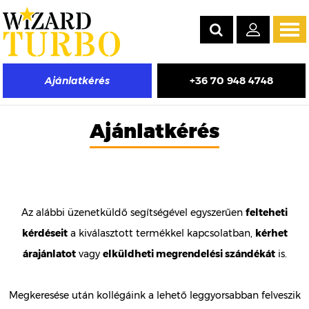
Tog
navi
+36 70 948 4748
Ajánlatkérés
Ajánlatkérés
Az alábbi üzenetküldő segítségével egyszerűen
felteheti
kérdéseit
a kiválasztott termékkel kapcsolatban,
kérhet
árajánlatot
vagy
elküldheti megrendelési szándékát
is.
Megkeresése után kollégáink a lehető leggyorsabban felveszik