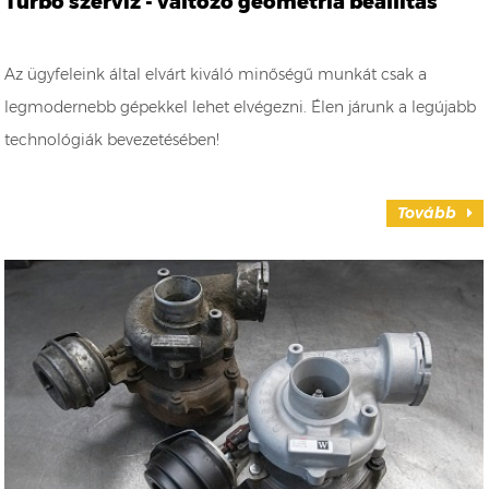
Turbó szerviz - változó geometria beállítás
Az ügyfeleink által elvárt kiváló minőségű munkát csak a
legmodernebb gépekkel lehet elvégezni. Élen járunk a legújabb
technológiák bevezetésében!
Tovább