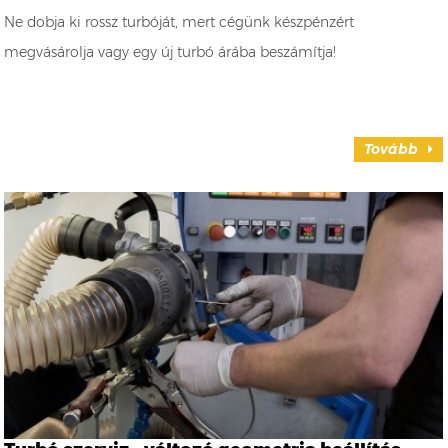
Ne dobja ki rossz turbóját, mert cégünk készpénzért
megvásárolja vagy egy új turbó árába beszámítja!
Tovább