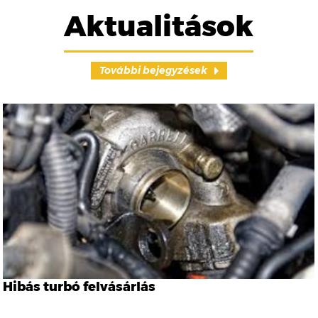
Aktualitások
További bejegyzések
Hibás turbó felvásárlás