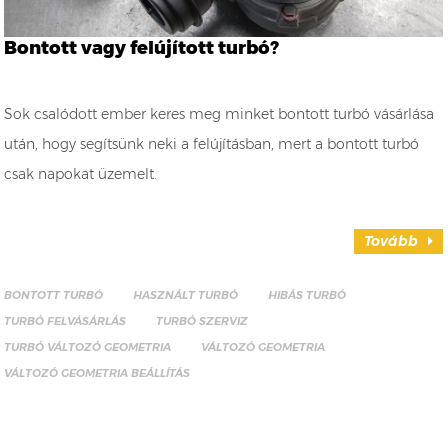
Bontott vagy felújított turbó?
Sok csalódott ember keres meg minket bontott turbó vásárlása
után, hogy segítsünk neki a felújításban, mert a bontott turbó
csak napokat üzemelt.
Tovább
BONTOTT TURBÓ
HASZNÁLT TURBÓ
HIBÁS TURBÓ
TURBÓ FELVÁSÁRLÁS
TURBÓ SZERVIZ
TURBÓ VÁLTOZÓ GEOMETRIA
VÁLTOZÓ GEOMETRIA
VÁLTOZÓ GEOMETRIA BEÁLLÍTÁS