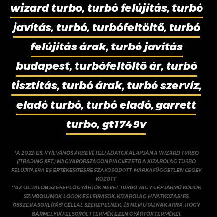
wizard turbo, turbó felújítás, turbó
javítás, turbó, turbófeltöltő, turbó
felújítás árak, turbó javítás
budapest, turbófeltöltő ár, turbó
tisztítás, turbó árak, turbó szervíz,
eladó turbó, turbó eladó, garrett
turbo, gt1749v
*A 2022-ES, NYÍLVÁNOS ÁRBEVÉTELI ADATOK ALAPJÁN A WIZARD TURBO
(ITRADING KFT.) MAGYARORSZÁGON PIACVEZETŐ A KIZÁRÓLAG TURBÓ
FELÚJÍTÁSRA ÉS ÉRTÉKESÍTÉSRE SZAKOSODOTT, MÁRKAFÜGGETLEN CÉGEK
KÖZÖTT.
**AZ OLDALON SZEREPLŐ GYÁRTÓK NEVEI, TURBÓ VAGY GÉPJÁRMŰ KÓDOK,
SZIMBÓLUMOK, LOGÓK ÉS LEÍRÁSOK, KIZÁRÓLAG HIVATKOZÁSI ÉS
ÖSSZEHASONLÍTÁSI CÉLLAL SZEREPELNEK, ÉS NEM UTALNAK ARRA, HOGY
BÁRMELYIK FELSOROLT TERMÉK EZEN GYÁRTÓK TERMÉKEI.