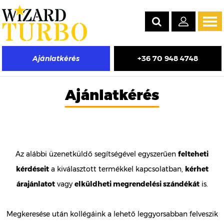
Tog
navi
+36 70 948 4748
Ajánlatkérés
Ajánlatkérés
Az alábbi üzenetküldő segítségével egyszerűen
felteheti
kérdéseit
a kiválasztott termékkel kapcsolatban,
kérhet
árajánlatot
vagy
elküldheti megrendelési szándékát
is.
Megkeresése után kollégáink a lehető leggyorsabban felveszik