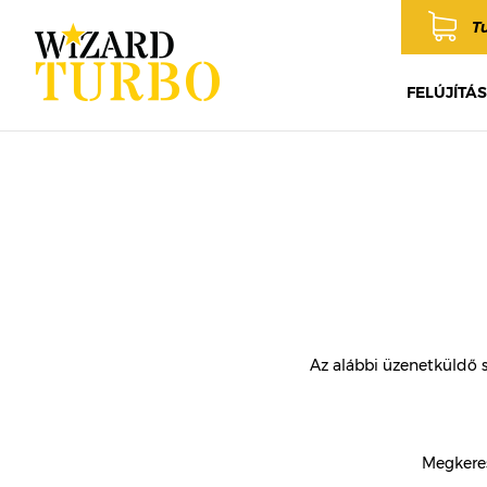
T
FELÚJÍTÁS
Az alábbi üzenetküldő 
Megkeres