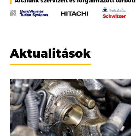
Általunk szervizelt és forgalmazott turbót
Aktualitások