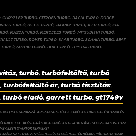
Ó
,
CHRYSLER TURBÓ
,
CITROEN TURBÓ
,
DACIA TURBÓ
,
DODGE
ISUZU TURBÓ
,
IVECO TURBÓ
,
JAGUAR TURBÓ
,
JEEP TURBÓ
,
KIA
URBÓ
,
MAZDA TURBÓ
,
MERCEDES TURBÓ
,
MITSUBISHI TURBÓ
,
ENAULT TURBÓ
,
ROVER TURBÓ
,
SAAB TURBÓ
,
SCANIA TURBÓ
,
SEAT
 TURBÓ
,
SUZUKI TURBÓ
,
TATA TURBÓ
,
TOYOTA TURBÓ
,
vítás, turbó, turbófeltöltő, turbó
 turbófeltöltő ár, turbó tisztítás,
, turbó eladó, garrett turbo, gt1749v
NG KFT.) MAGYARORSZÁGON PIACVEZETŐ A KIZÁRÓLAG TURBÓ FELÚJÍTÁSRA ÉS
ÓLUMOK, LOGÓK ÉS LEÍRÁSOK, KIZÁRÓLAG HIVATKOZÁSI ÉS ÖSSZEHASONLÍTÁSI
RMÉK EZEN GYÁRTÓK TERMÉKEI.
ÁLTOZÁSÁNAK FÜGGVÉNYÉBEN, ELŐZETES ÉRTESÍTÉS NÉLKÜL VÁLTOZHATNAK!