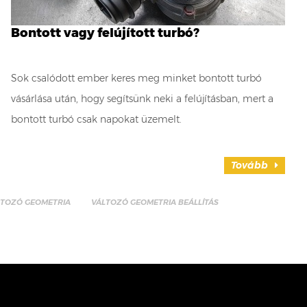
Bontott vagy felújított turbó?
Sok csalódott ember keres meg minket bontott turbó
vásárlása után, hogy segítsünk neki a felújításban, mert a
bontott turbó csak napokat üzemelt.
Tovább
LTOZÓ GEOMETRIA
VÁLTOZÓ GEOMETRIA BEÁLLÍTÁS