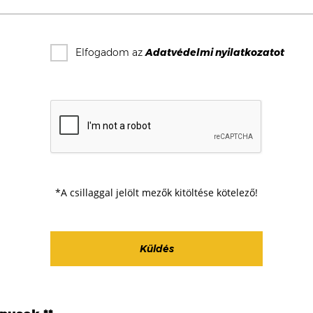
Elfogadom az
Adatvédelmi nyilatkozat
ot
*A csillaggal jelölt mezők kitöltése kötelező!