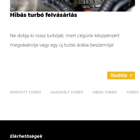
Hibás turbó felvásárlás
Ne dobja ki rossz turbóját, mert cégünk készpénzért
megvásárolja vagy egy új turbó árába beszámítja!
Tovább
BONTOTT TURBÓ
HASZNÁLT TURBÓ
HIBÁS TURBÓ
TURBÓ 
Elérhetőségek