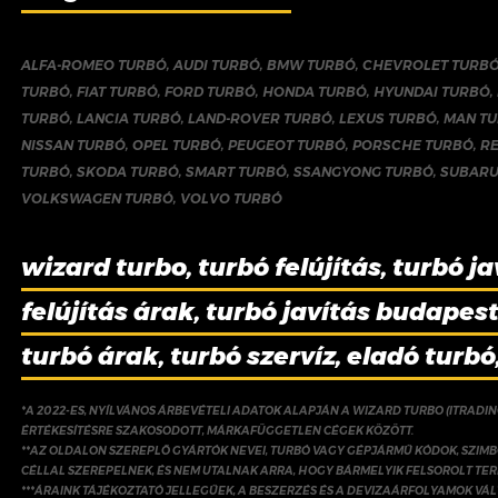
ALFA-ROMEO TURBÓ
,
AUDI TURBÓ
,
BMW TURBÓ
,
CHEVROLET TURB
TURBÓ
,
FIAT TURBÓ
,
FORD TURBÓ
,
HONDA TURBÓ
,
HYUNDAI TURBÓ
,
TURBÓ
,
LANCIA TURBÓ
,
LAND-ROVER TURBÓ
,
LEXUS TURBÓ
,
MAN T
NISSAN TURBÓ
,
OPEL TURBÓ
,
PEUGEOT TURBÓ
,
PORSCHE TURBÓ
,
R
TURBÓ
,
SKODA TURBÓ
,
SMART TURBÓ
,
SSANGYONG TURBÓ
,
SUBARU
VOLKSWAGEN TURBÓ
,
VOLVO TURBÓ
wizard turbo, turbó felújítás, turbó ja
felújítás árak, turbó javítás budapest,
turbó árak, turbó szervíz, eladó turbó
*A 2022-ES, NYÍLVÁNOS ÁRBEVÉTELI ADATOK ALAPJÁN A WIZARD TURBO (ITRADI
ÉRTÉKESÍTÉSRE SZAKOSODOTT, MÁRKAFÜGGETLEN CÉGEK KÖZÖTT.
**AZ OLDALON SZEREPLŐ GYÁRTÓK NEVEI, TURBÓ VAGY GÉPJÁRMŰ KÓDOK, SZIMB
CÉLLAL SZEREPELNEK, ÉS NEM UTALNAK ARRA, HOGY BÁRMELYIK FELSOROLT TE
***ÁRAINK TÁJÉKOZTATÓ JELLEGŰEK, A BESZERZÉS ÉS A DEVIZAÁRFOLYAMOK V