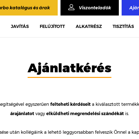
urbo katalógus és árak
Viszonteladók
Ajá
JAVÍTÁS
FELÚJÍTOTT
ALKATRÉSZ
TISZTÍTÁS
Ajánlatkérés
segítségével egyszerűen
felteheti kérdéseit
a kiválasztott termék
árajánlatot
vagy
elküldheti megrendelési szándékát
is.
ése után kollégáink a lehető leggyorsabban felveszik Önnel a kap