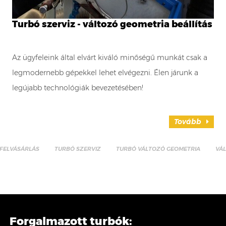
Turbó szerviz - változó geometria beállítás
Az ügyfeleink által elvárt kiváló minőségű munkát csak a
legmodernebb gépekkel lehet elvégezni. Élen járunk a
legújabb technológiák bevezetésében!
Tovább
FELVÁSÁRLÁS
TURBÓ SZERVIZ
TURBÓ VÁLTOZÓ GEOMETRIA
VÁ
Forgalmazott turbók: