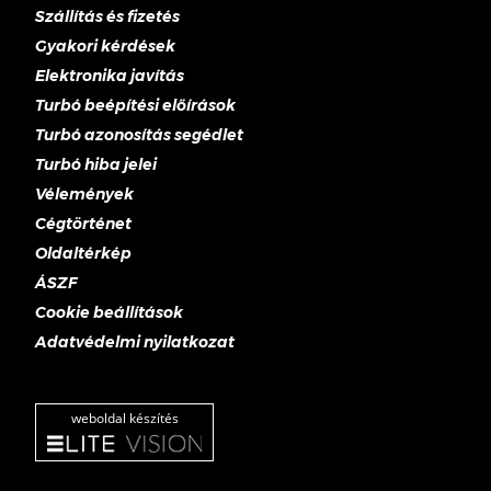
Szállítás és fizetés
Gyakori kérdések
Elektronika javítás
Turbó beépítési előírások
Turbó azonosítás segédlet
Turbó hiba jelei
Vélemények
Cégtörténet
Oldaltérkép
ÁSZF
Cookie beállítások
Adatvédelmi nyilatkozat
weboldal készítés