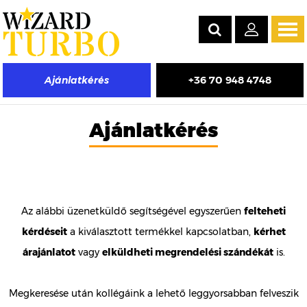
Tog
navi
+36 70 948 4748
Ajánlatkérés
Ajánlatkérés
Az alábbi üzenetküldő segítségével egyszerűen
felteheti
kérdéseit
a kiválasztott termékkel kapcsolatban,
kérhet
árajánlatot
vagy
elküldheti megrendelési szándékát
is.
Megkeresése után kollégáink a lehető leggyorsabban felveszik