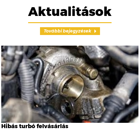
Aktualitások
További bejegyzések
Hibás turbó felvásárlás