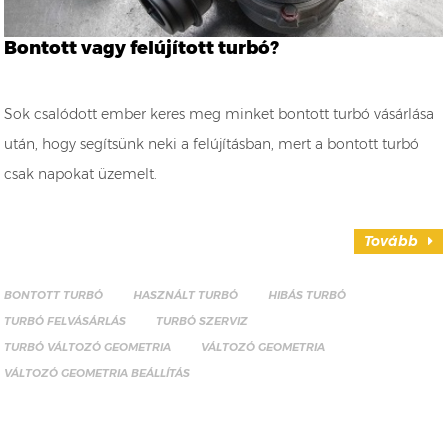
Bontott vagy felújított turbó?
Sok csalódott ember keres meg minket bontott turbó vásárlása
után, hogy segítsünk neki a felújításban, mert a bontott turbó
csak napokat üzemelt.
Tovább
BONTOTT TURBÓ
HASZNÁLT TURBÓ
HIBÁS TURBÓ
TURBÓ FELVÁSÁRLÁS
TURBÓ SZERVIZ
TURBÓ VÁLTOZÓ GEOMETRIA
VÁLTOZÓ GEOMETRIA
VÁLTOZÓ GEOMETRIA BEÁLLÍTÁS