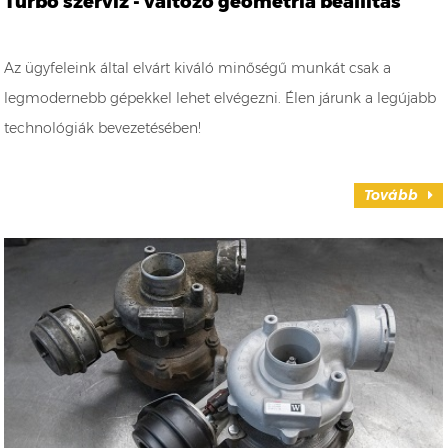
Turbó szerviz - változó geometria beállítás
Az ügyfeleink által elvárt kiváló minőségű munkát csak a
legmodernebb gépekkel lehet elvégezni. Élen járunk a legújabb
technológiák bevezetésében!
Tovább