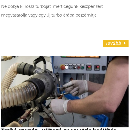
Ne dobja ki rossz turbóját, mert cégünk készpénzért
megvásárolja vagy egy új turbó árába beszámítja!
Tovább