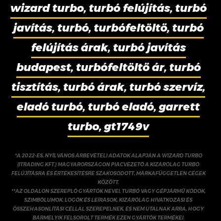
wizard turbo, turbó felújítás, turbó
javítás, turbó, turbófeltöltő, turbó
felújítás árak, turbó javítás
budapest, turbófeltöltő ár, turbó
tisztítás, turbó árak, turbó szervíz,
eladó turbó, turbó eladó, garrett
turbo, gt1749v
*A 2022-ES, NYÍLVÁNOS ÁRBEVÉTELI ADATOK ALAPJÁN A WIZARD TURBO
(ITRADING KFT.) MAGYARORSZÁGON PIACVEZETŐ A KIZÁRÓLAG TURBÓ
FELÚJÍTÁSRA ÉS ÉRTÉKESÍTÉSRE SZAKOSODOTT, MÁRKAFÜGGETLEN CÉGEK
KÖZÖTT.
**AZ OLDALON SZEREPLŐ GYÁRTÓK NEVEI, TURBÓ VAGY GÉPJÁRMŰ KÓDOK,
SZIMBÓLUMOK, LOGÓK ÉS LEÍRÁSOK, KIZÁRÓLAG HIVATKOZÁSI ÉS
ÖSSZEHASONLÍTÁSI CÉLLAL SZEREPELNEK, ÉS NEM UTALNAK ARRA, HOGY
BÁRMELYIK FELSOROLT TERMÉK EZEN GYÁRTÓK TERMÉKEI.