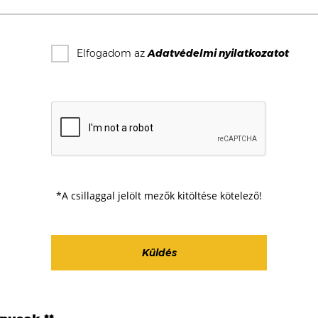
Elfogadom az
Adatvédelmi nyilatkozat
ot
*A csillaggal jelölt mezők kitöltése kötelező!