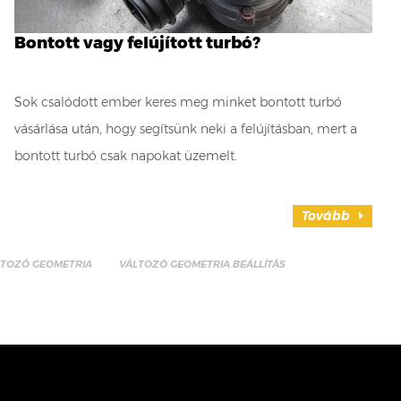
Bontott vagy felújított turbó?
Sok csalódott ember keres meg minket bontott turbó
vásárlása után, hogy segítsünk neki a felújításban, mert a
bontott turbó csak napokat üzemelt.
Tovább
LTOZÓ GEOMETRIA
VÁLTOZÓ GEOMETRIA BEÁLLÍTÁS