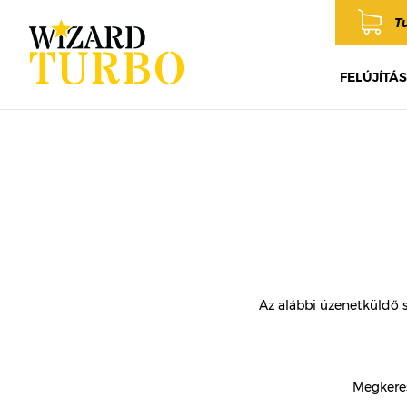
T
FELÚJÍTÁS
Az alábbi üzenetküldő 
Megkeres