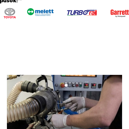
ípusok:**