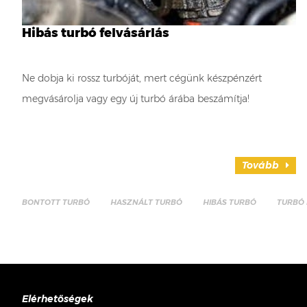
Hibás turbó felvásárlás
Ne dobja ki rossz turbóját, mert cégünk készpénzért
megvásárolja vagy egy új turbó árába beszámítja!
Tovább
BONTOTT TURBÓ
HASZNÁLT TURBÓ
HIBÁS TURBÓ
TURBÓ 
Elérhetőségek