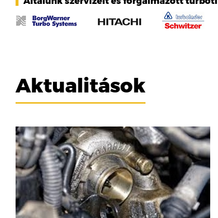
Általunk szervizelt és forgalmazott turbót
Aktualitások