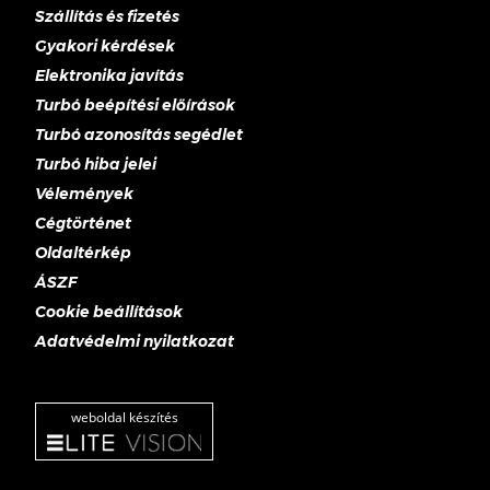
Szállítás és fizetés
Gyakori kérdések
Elektronika javítás
Turbó beépítési előírások
Turbó azonosítás segédlet
Turbó hiba jelei
Vélemények
Cégtörténet
Oldaltérkép
ÁSZF
Cookie beállítások
Adatvédelmi nyilatkozat
weboldal készítés