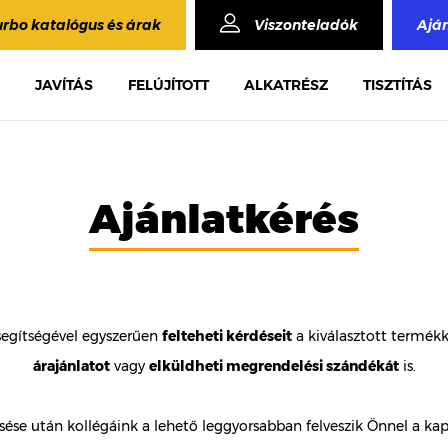
urbo katalógus és árak
Viszonteladók
Ajá
JAVÍTÁS
FELÚJÍTOTT
ALKATRÉSZ
TISZTÍTÁS
Ajánlatkérés
segítségével egyszerűen
felteheti kérdéseit
a kiválasztott termék
árajánlatot
vagy
elküldheti megrendelési szándékát
is.
ése után kollégáink a lehető leggyorsabban felveszik Önnel a kap