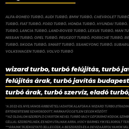
ALFA-ROMEO TURBÓ
,
AUDI TURBÓ
,
BMW TURBÓ
,
CHEVROLET TURB
TURBÓ
,
FIAT TURBÓ
,
FORD TURBÓ
,
HONDA TURBÓ
,
HYUNDAI TURBÓ
,
TURBÓ
,
LANCIA TURBÓ
,
LAND-ROVER TURBÓ
,
LEXUS TURBÓ
,
MAN T
NISSAN TURBÓ
,
OPEL TURBÓ
,
PEUGEOT TURBÓ
,
PORSCHE TURBÓ
,
R
TURBÓ
,
SKODA TURBÓ
,
SMART TURBÓ
,
SSANGYONG TURBÓ
,
SUBARU
VOLKSWAGEN TURBÓ
,
VOLVO TURBÓ
wizard turbo, turbó felújítás, turbó ja
felújítás árak, turbó javítás budapest,
turbó árak, turbó szervíz, eladó turbó
*A 2022-ES, NYÍLVÁNOS ÁRBEVÉTELI ADATOK ALAPJÁN A WIZARD TURBO (ITRADI
ÉRTÉKESÍTÉSRE SZAKOSODOTT, MÁRKAFÜGGETLEN CÉGEK KÖZÖTT.
**AZ OLDALON SZEREPLŐ GYÁRTÓK NEVEI, TURBÓ VAGY GÉPJÁRMŰ KÓDOK, SZIMB
CÉLLAL SZEREPELNEK, ÉS NEM UTALNAK ARRA, HOGY BÁRMELYIK FELSOROLT TE
***ÁRAINK TÁJÉKOZTATÓ JELLEGŰEK, A BESZERZÉS ÉS A DEVIZAÁRFOLYAMOK V