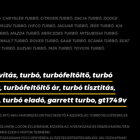
Ó
,
CHRYSLER TURBÓ
,
CITROEN TURBÓ
,
DACIA TURBÓ
,
DODGE
ISUZU TURBÓ
,
IVECO TURBÓ
,
JAGUAR TURBÓ
,
JEEP TURBÓ
,
KIA
URBÓ
,
MAZDA TURBÓ
,
MERCEDES TURBÓ
,
MITSUBISHI TURBÓ
,
ENAULT TURBÓ
,
ROVER TURBÓ
,
SAAB TURBÓ
,
SCANIA TURBÓ
,
SEAT
 TURBÓ
,
SUZUKI TURBÓ
,
TATA TURBÓ
,
TOYOTA TURBÓ
,
vítás, turbó, turbófeltöltő, turbó
 turbófeltöltő ár, turbó tisztítás,
, turbó eladó, garrett turbo, gt1749v
NG KFT.) MAGYARORSZÁGON PIACVEZETŐ A KIZÁRÓLAG TURBÓ FELÚJÍTÁSRA ÉS
ÓLUMOK, LOGÓK ÉS LEÍRÁSOK, KIZÁRÓLAG HIVATKOZÁSI ÉS ÖSSZEHASONLÍTÁSI
RMÉK EZEN GYÁRTÓK TERMÉKEI.
ÁLTOZÁSÁNAK FÜGGVÉNYÉBEN, ELŐZETES ÉRTESÍTÉS NÉLKÜL VÁLTOZHATNAK!