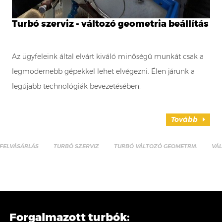
Turbó szerviz - változó geometria beállítás
Az ügyfeleink által elvárt kiváló minőségű munkát csak a
legmodernebb gépekkel lehet elvégezni. Élen járunk a
legújabb technológiák bevezetésében!
Tovább
FELVÁSÁRLÁS
TURBÓ SZERVIZ
TURBÓ VÁLTOZÓ GEOMETRIA
VÁ
Forgalmazott turbók: