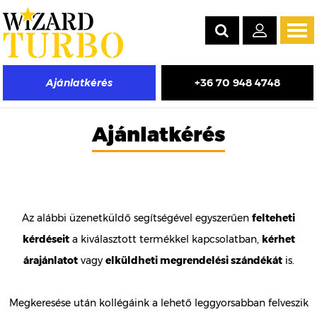
Tog
navi
+36 70 948 4748
Ajánlatkérés
Ajánlatkérés
Az alábbi üzenetküldő segítségével egyszerűen
felteheti
kérdéseit
a kiválasztott termékkel kapcsolatban,
kérhet
árajánlatot
vagy
elküldheti megrendelési szándékát
is.
Megkeresése után kollégáink a lehető leggyorsabban felveszik