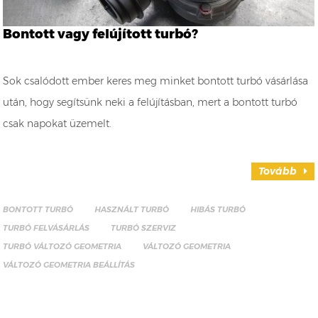
Bontott vagy felújított turbó?
Sok csalódott ember keres meg minket bontott turbó vásárlása
után, hogy segítsünk neki a felújításban, mert a bontott turbó
csak napokat üzemelt.
Tovább
BONTOTT TURBÓ
HASZNÁLT TURBÓ
HIBÁS TURBÓ
TURBÓ FELVÁSÁRLÁS
TURBÓ SZERVIZ
TURBÓ VÁLTOZÓ GEOMETRIA
VÁLTOZÓ GEOMETRIA
VÁLTOZÓ GEOMETRIA BEÁLLÍTÁS