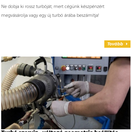
Ne dobja ki rossz turbóját, mert cégünk készpénzért
megvásárolja vagy egy új turbó árába beszámítja!
Tovább