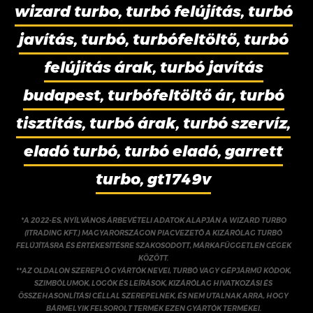
wizard turbo, turbó felújítás, turbó
javítás, turbó, turbófeltöltő, turbó
felújítás árak, turbó javítás
budapest, turbófeltöltő ár, turbó
tisztítás, turbó árak, turbó szervíz,
eladó turbó, turbó eladó, garrett
turbo, gt1749v
*A 2022-ES, NYÍLVÁNOS ÁRBEVÉTELI ADATOK ALAPJÁN A WIZARD TURBO
(ITRADING KFT.) MAGYARORSZÁGON PIACVEZETŐ A KIZÁRÓLAG TURBÓ
FELÚJÍTÁSRA ÉS ÉRTÉKESÍTÉSRE SZAKOSODOTT, MÁRKAFÜGGETLEN CÉGEK
KÖZÖTT.
**AZ OLDALON SZEREPLŐ GYÁRTÓK NEVEI, TURBÓ VAGY GÉPJÁRMŰ KÓDOK,
SZIMBÓLUMOK, LOGÓK ÉS LEÍRÁSOK, KIZÁRÓLAG HIVATKOZÁSI ÉS
ÖSSZEHASONLÍTÁSI CÉLLAL SZEREPELNEK, ÉS NEM UTALNAK ARRA, HOGY
BÁRMELYIK FELSOROLT TERMÉK EZEN GYÁRTÓK TERMÉKEI.