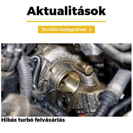
Aktualitások
További bejegyzések
Hibás turbó felvásárlás