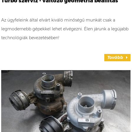
Turbó szerviz - változó geometria beállítás
Az ügyfeleink által elvárt kiváló minőségű munkát csak a
legmodernebb gépekkel lehet elvégezni. Élen járunk a legújabb
technológiák bevezetésében!
Tovább