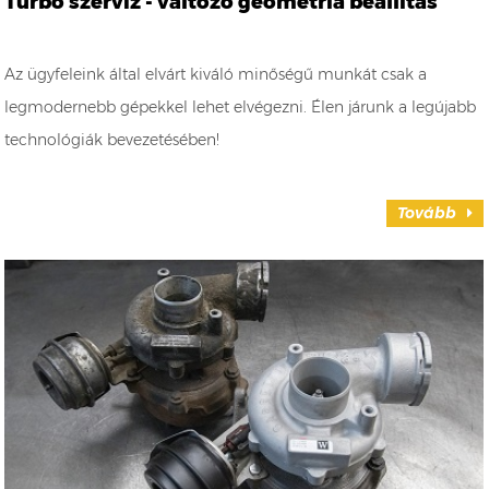
Turbó szerviz - változó geometria beállítás
Az ügyfeleink által elvárt kiváló minőségű munkát csak a
legmodernebb gépekkel lehet elvégezni. Élen járunk a legújabb
technológiák bevezetésében!
Tovább