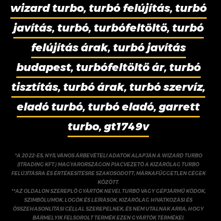
wizard turbo, turbó felújítás, turbó
javítás, turbó, turbófeltöltő, turbó
felújítás árak, turbó javítás
budapest, turbófeltöltő ár, turbó
tisztítás, turbó árak, turbó szervíz,
eladó turbó, turbó eladó, garrett
turbo, gt1749v
*A 2022-ES, NYÍLVÁNOS ÁRBEVÉTELI ADATOK ALAPJÁN A WIZARD TURBO
(ITRADING KFT.) MAGYARORSZÁGON PIACVEZETŐ A KIZÁRÓLAG TURBÓ
FELÚJÍTÁSRA ÉS ÉRTÉKESÍTÉSRE SZAKOSODOTT, MÁRKAFÜGGETLEN CÉGEK
KÖZÖTT.
**AZ OLDALON SZEREPLŐ GYÁRTÓK NEVEI, TURBÓ VAGY GÉPJÁRMŰ KÓDOK,
SZIMBÓLUMOK, LOGÓK ÉS LEÍRÁSOK, KIZÁRÓLAG HIVATKOZÁSI ÉS
ÖSSZEHASONLÍTÁSI CÉLLAL SZEREPELNEK, ÉS NEM UTALNAK ARRA, HOGY
BÁRMELYIK FELSOROLT TERMÉK EZEN GYÁRTÓK TERMÉKEI.