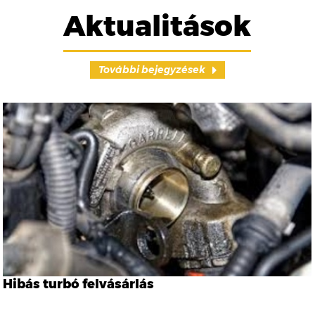
Aktualitások
További bejegyzések
Hibás turbó felvásárlás