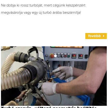
Ne dobja ki rossz turbóját, mert cégünk készpénzért
megvásárolja vagy egy új turbó árába beszámítja!
Tovább