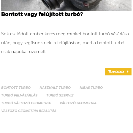
Bontott vagy felújított turbó?
Sok csalódott ember keres meg minket bontott turbó vásárlása
után, hogy segítsünk neki a felújításban, mert a bontott turbó
csak napokat üzemelt.
Tovább
BONTOTT TURBÓ
HASZNÁLT TURBÓ
HIBÁS TURBÓ
TURBÓ FELVÁSÁRLÁS
TURBÓ SZERVIZ
TURBÓ VÁLTOZÓ GEOMETRIA
VÁLTOZÓ GEOMETRIA
VÁLTOZÓ GEOMETRIA BEÁLLÍTÁS