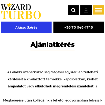
Tog
navi
+36 70 948 4748
Ajánlatkérés
Ajánlatkérés
Az alábbi üzenetküldő segítségével egyszerűen
felteheti
kérdéseit
a kiválasztott termékkel kapcsolatban,
kérhet
árajánlatot
vagy
elküldheti megrendelési szándékát
is.
Megkeresése után kollégáink a lehető leggyorsabban felveszik